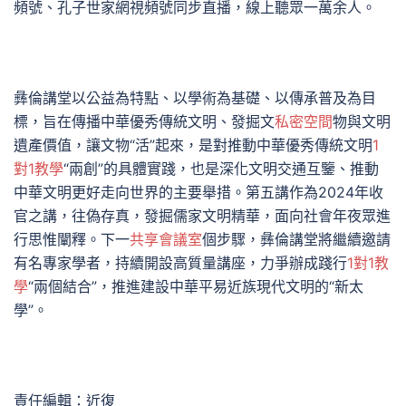
頻號、孔子世家網視頻號同步直播，線上聽眾一萬余人。
彝倫講堂以公益為特點、以學術為基礎、以傳承普及為目
標，旨在傳播中華優秀傳統文明、發掘文
私密空間
物與文明
遺產價值，讓文物“活”起來，是對推動中華優秀傳統文明
1
對1教學
“兩創”的具體實踐，也是深化文明交通互鑒、推動
中華文明更好走向世界的主要舉措。第五講作為2024年收
官之講，往偽存真，發掘儒家文明精華，面向社會年夜眾進
行思惟闡釋。下一
共享會議室
個步驟，彝倫講堂將繼續邀請
有名專家學者，持續開設高質量講座，力爭辦成踐行
1對1教
學
“兩個結合”，推進建設中華平易近族現代文明的“新太
學”。
責任編輯：近復