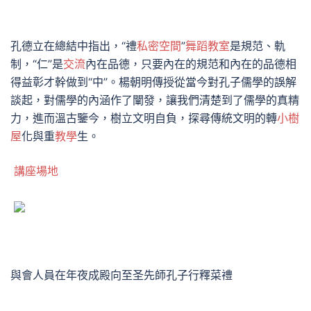
孔德立在總結中指出，“禮
私密空間
”
舞蹈教室
是規范、軌
制，“仁”是
交流
內在品德，只要內在的規范和內在的品德相
得益彰才幹做到“中”。楊朝明傳授從當今對孔子儒學的誤解
談起，對儒學的內涵作了闡發，讓我們清楚到了儒學的真精
力，進而溫古鑒今，樹立文明自負，探尋傳統文明的轉
小樹
屋
化與重
教學
生。
講座場地
與會人員在年夜成殿向至圣先師孔子行釋菜禮