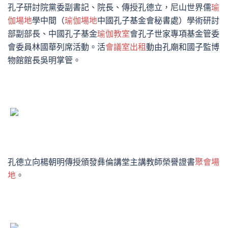
孔子研討院黨委副書記、院長、傳授孔德立，尼山世界儒
瑜
伽場地
學中間（
瑜伽場地
中國孔子基金會秘書處）學術研討
部副部長、中國孔子基金
瑜伽教室
會孔子世家專項基金管委
會委員林國華列席活動。活
會議室出租
動由孔廟和國子監博
物館館長吳明掌管。
孔德立向楊朝明傳授頒發彝倫講堂主講教師榮譽證書
聚會場
地
。