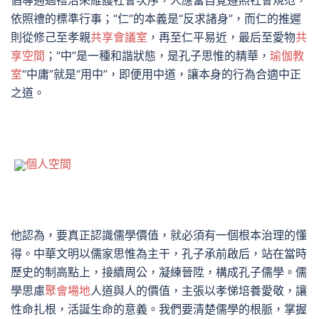
倡導通過禮治來維護社會次序，人應當自覺遵照社會規范，
依照禮的標準行事；“仁”的本義是“反求諸身”，而仁的推遲
則從修己至孝親
共享會議室
，再至仁平易近，最后至愛物
共
享空間
；“中”是一種和諧狀態，是孔子思惟的精華，
瑜伽教
室
“中庸”就是“用中”，即便用中道，讓本身的行為合適中正
之道。
個人空間
他認為，要真正認識儒學價值，就必須有一個根本治理的懂
得。中華文明以儒家思惟為主干，孔子承前啟后，站在當時
歷史的制高點上，接續周公，凝練晉陞，構成孔子儒學。儒
學思慮
聚會場地
人道與人的價值，主張以孝悌培養愛敬，讓
性命扎根，活誕生命的意義。我們要清楚儒學的根脈，掌握