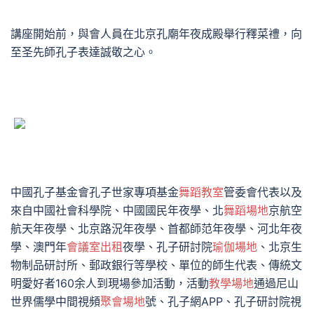
講座開始前，與會人員在北京孔廟年夜成殿舉行釋菜禮，向
至圣先師孔子表達誠敬之心。
中國孔子基金會孔子世家專項基金
舞蹈教室
管委會代表以及
來自中國社會科學院、中國國民年夜學、北
舞蹈場地
京航空
航天年夜學、北京路況年夜學、首都師范年夜學、河北年夜
學、澳門年
會議室出租
夜學、孔子研討院
瑜伽場地
、北京生
物制品研討所、郵政銀行等學校、單位的師生代表、傳統文
明愛好者160余人到現場參加活動，活動
教學場地
通過尼山
世界儒學中間視頻
聚會場地
號、孔子網APP、孔子研討院視