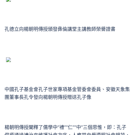
孔德立向楊朝明傳授頒發彝倫講堂主講教師榮譽證書
中國孔子基金會孔子世家專項基金管委會委員、安徽天象集
團董事長孔令發向楊朝明傳授贈送孔子像
楊朝明傳授闡釋了儒學中“禮”“仁”“中”三個思惟，即：孔子