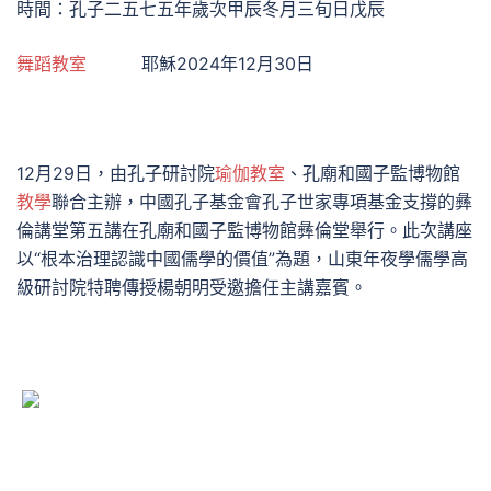
時間：孔子二五七五年歲次甲辰冬月三旬日戊辰
舞蹈教室
耶穌2024年12月30日
12月29日，由孔子研討院
瑜伽教室
、孔廟和國子監博物館
教學
聯合主辦，中國孔子基金會孔子世家專項基金支撐的彝
倫講堂第五講在孔廟和國子監博物館彝倫堂舉行。此次講座
以“根本治理認識中國儒學的價值”為題，山東年夜學儒學高
級研討院特聘傳授楊朝明受邀擔任主講嘉賓。