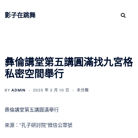
跳
至
影子在跳舞
主
要
內
容
彝倫講堂第五講圓滿找九宮格
私密空間舉行
BY
ADMIN
2025 年 3 月 10 日
未分類
彝倫講堂第五講圓滿舉行
來源：“孔子研討院”微信公眾號