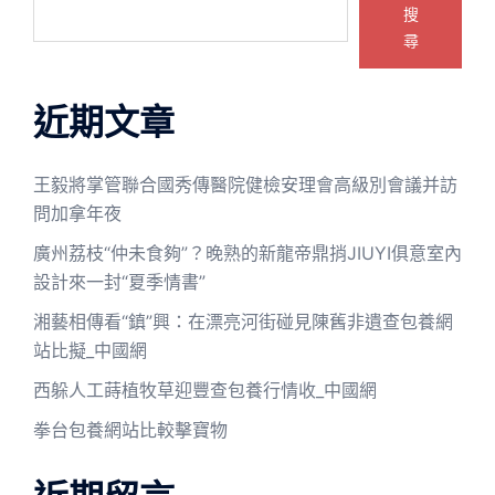
搜
尋
近期文章
王毅將掌管聯合國秀傳醫院健檢安理會高級別會議并訪
問加拿年夜
廣州荔枝“仲未食夠”？晚熟的新龍帝鼎捎JIUYI俱意室內
設計來一封“夏季情書”
湘藝相傳看“鎮”興：在漂亮河街碰見陳舊非遺查包養網
站比擬_中國網
西躲人工蒔植牧草迎豐查包養行情收_中國網
拳台包養網站比較擊寶物