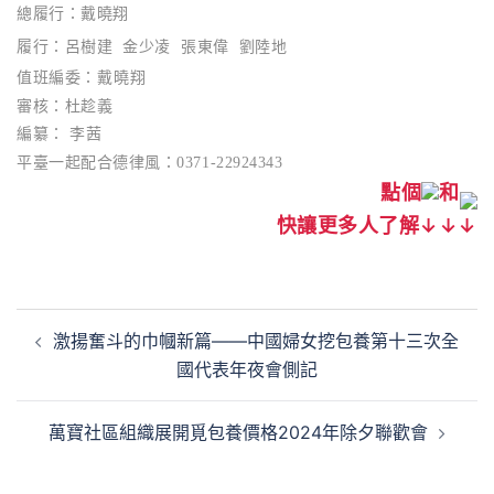
總履行：戴曉翔
履行：呂樹建 金少凌 張東偉 劉陸地
值班編委：
戴曉翔
審核：
杜趁義
編纂： 李茜
平臺一起配合德律風：0371-22924343
點個
和
快讓更多人了解↓↓↓
文
激揚奮斗的巾幗新篇——中國婦女挖包養第十三次全
章
國代表年夜會側記
導
覽
萬寶社區組織展開覓包養價格2024年除夕聯歡會