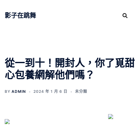
跳
至
影子在跳舞
主
要
內
容
從一到十！開封人，你了覓甜
心包養網解他們嗎？
BY
ADMIN
2024 年 1 月 6 日
未分類