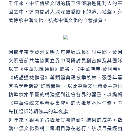
千年來，中華傳統文明的精華深深融進開封人的基
因之中，這閃開封人深深酷愛腳下的這片地盤，有
著傳承中漢文化、弘揚中漢文化的自發擔負。
河南年夜學黃河文明與可連續成長研討中間、黃河
文明省部共建協同立異中間研討員劉占鋒及其團隊
以其《中華語匯通檢》叢書、《中華詩典·黃河卷》
《成語通檢辭書》等類編典籍被季羨林、張岱年等
有名學者稱贊“好事無量”，以此中漢文化精要主題化
精準檢索平臺的構建遭到社會各界的器重，以編輯
《中華傳統文明精要集成》的大批基本性任務，率
先扛起新時期修典的年夜旗。
近年來，跟著劉占鋒及其團隊研討結果的成熟，啟
動中漢文化重構工程項目勢在必行。該項目是經由