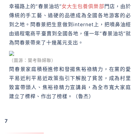
幸福路上的“春景油坊”
女大生包養俱樂部
門店，由於
傳統的手工藝、過硬的品德成為全國各地游客的必
到之地。閆春景把生意做到internet上，把噴鼻油經
由過程電商平臺賣到全國各地，僅一年“春景油坊”就
為閆春景帶來了十幾萬元支出。
（圖源：蘭考縣婦聯）
閆春景家庭積極進修和發揚焦裕祿精力，在黨的愛
平易近利平易近政策指引下解脫了貧苦，成為村里
致富帶頭人、焦裕祿精力宣講員，為全市寬大家庭
建立了標桿、作出了榜樣。
（魯杰）
7
李文航：奪得全國技巧年夜賽冠軍