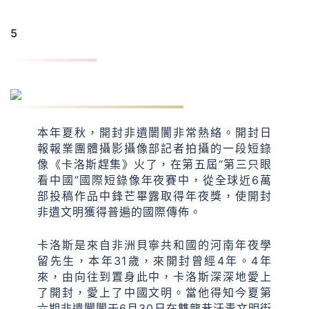
5
卡洛斯：傳佈開封非遺文明
本年夏秋，開封非遺闤闠非常熱絡。開封日
報報業團體攝影攝像部記者拍攝的一段短錄
像《卡洛斯趕集》火了，在第五屆“第三只眼
看中國”國際短錄像年夜賽中，從全球近6萬
部投稿作品中鋒芒畢露取得年夜獎，使開封
非遺文明獲得普遍的國際傳佈。
卡洛斯是來自非洲貝寧共和國的河南年夜學
留先生，本年31歲，來開封曾經4年。4年
來，由向往到置身此中，卡洛斯深深地愛上
了開封，愛上了中國文明。當他得知今夏第
六期非遺闤闠于6月30日在雙龍巷汗青文明街