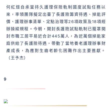
何紅煊自承當持久護理保險軌制國度試點任務以
來，率領團隊擬定出臺了長護險籌資待遇、掉能評
價、護理辦事清單、定點治理等26項政策及18項經
辦操縱規程。今朝，開封長護險試點軌制已籠罩開
封市職工居平易近合計445萬人，為近萬個掉能家
庭供給了長護險待遇，帶動了當地養老護理辦事財
產成長，為應對生齒老齡化困難作出主要進獻。
（王予杰）
9
盧紅兵：該出手時就出手