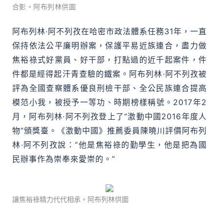
合影。阿布列林供圖
阿布列林·阿不列孜在哈密市政法體系任務31年，一直
保持依法公平廉明辦案，保護平易近族連合，盡力做
焦裕祿式好黨員、好干部，打點過的近千起案件，件
件都是經得起汗青查驗的鐵案。阿布列林·阿不列孜被
評為全國查察體系優良刑檢干部、全公民族連合提高
模范小我，被授予一等功、時期榜樣稱號。2017年2
月，阿布列林·阿不列孜登上了“激動中國2016年度人
物”頒獎臺。《激動中國》推薦委員陳曉川評價阿布列
林·阿不列孜說：“他是焦裕祿的勤學生，他是把為國
民辦事作為崇奉來愛崇的。”
讓焦裕祿精力代代相承。阿布列林供圖