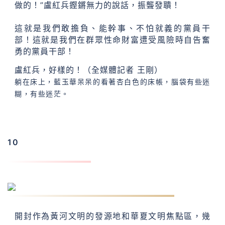
做的！”盧紅兵鏗鏘無力的說話，振聾發聵！
這就是我們敢擔負、能幹事、不怕就義的黨員干
部！這就是我們在群眾性命財富遭受風險時自告奮
勇的黨員干部！
盧紅兵，好樣的！（全媒體記者 王剛）
躺在床上，藍玉華呆呆的看著杏白色的床帳，腦袋有些迷
糊，有些迷茫。
10
劉占鋒：啟動中漢文化重構工程勢在必行
開封作為黃河文明的發源地和華夏文明焦點區，幾