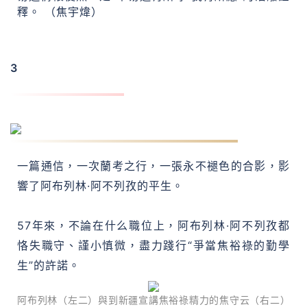
釋。 （焦宇煒）
3
阿布列林·阿不列孜：進修模範，本身也成了模範
一篇通信，一次蘭考之行，一張永不褪色的合影，影
響了阿布列林·阿不列孜的平生。
57年來，不論在什么職位上，阿布列林·阿不列孜都
恪失職守、謹小慎微，盡力踐行“爭當焦裕祿的勤學
生”的許諾。
阿布列林（左二）與到新疆宣講焦裕祿精力的焦守云（右二）