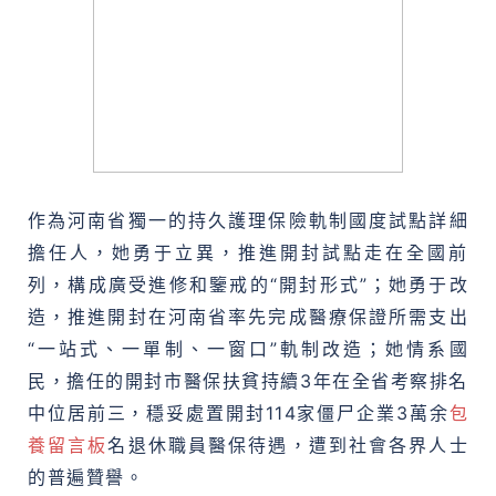
作為河南省獨一的持久護理保險軌制國度試點詳細
擔任人，她勇于立異，推進開封試點走在全國前
列，構成廣受進修和鑒戒的“開封形式”；她勇于改
造，推進開封在河南省率先完成醫療保證所需支出
“一站式、一單制、一窗口”軌制改造；她情系國
民，擔任的開封市醫保扶貧持續3年在全省考察排名
中位居前三，穩妥處置開封114家僵尸企業3萬余
包
養留言板
名退休職員醫保待遇，遭到社會各界人士
的普遍贊譽。