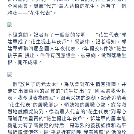
全國兩會，屢屢“代言”農人蒔植的花生，她有了一個
雅號——“花生代表”。
不經意間，記者有了一個新的發明——“花生代表”郭
建華成了“花生提出年夜戶”！采訪中，記者得知，郭
建華蟬聯四屆全國人年夜代表，7年提交5件涉“花生
孩子業”提出，件件有回應版主、被采納，做到落地生
根、開花成果。
一個“放片子的老太太”，為啥會對花生情有獨鐘，并
能提出高東西的品質的“花生提出”？“國民選我今世
表，我今世表為國民”。跟著采訪的深刻，記者追隨著
“花生代表”的履職腳步，傾聽她的履職心聲，愈發激
烈地感觸感染到，從為農人代言的“花生代表”到專心
履職用情盡責的“花生提出年夜戶”，郭建華的履本能
機能力有了新變更的背后，是激烈的義務認識和為平
易近情懷使然，是“平易近有所呼 我有所應”的活潑詮