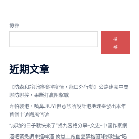
搜尋
搜
尋
近期文章
【防森和診所體檢控疫情，龍口外行動】公路建養中間
聯防聯控，果斷打贏阻擊戰
韋帕襲港，噴鼻JIUYI俱意診所設計港地理臺發出本年
首個十號颶風信號
“成功的日子就快來了”找九宮格分享–文史–中國作家網
酒吧緊急調車運啤酒 億嵐工廠直營蘇格蘭球迷險些“喝