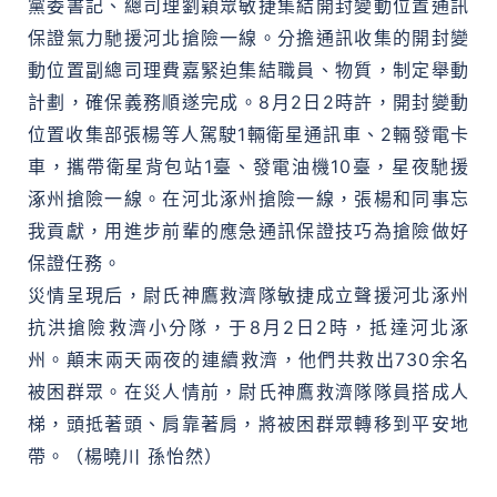
黨委書記、總司理劉穎眾敏捷集結開封變動位置通訊
保證氣力馳援河北搶險一線。分擔通訊收集的開封變
動位置副總司理費嘉緊迫集結職員、物質，制定舉動
計劃，確保義務順遂完成。8月2日2時許，開封變動
位置收集部張楊等人駕駛1輛衛星通訊車、2輛發電卡
車，攜帶衛星背包站1臺、發電油機10臺，星夜馳援
涿州搶險一線。在河北涿州搶險一線，張楊和同事忘
我貢獻，用進步前輩的應急通訊保證技巧為搶險做好
保證任務。
災情呈現后，尉氏神鷹救濟隊敏捷成立聲援河北涿州
抗洪搶險救濟小分隊，于8月2日2時，抵達河北涿
州。顛末兩天兩夜的連續救濟，他們共救出730余名
被困群眾。在災人情前，尉氏神鷹救濟隊隊員搭成人
梯，頭抵著頭、肩靠著肩，將被困群眾轉移到平安地
帶。（楊曉川 孫怡然）