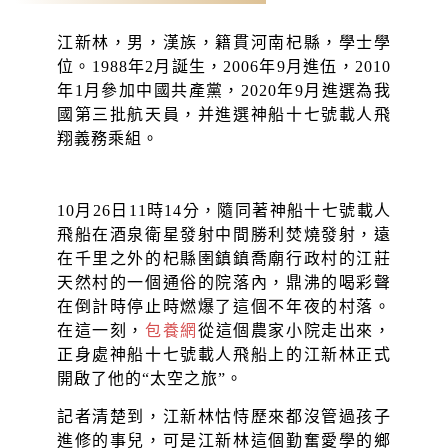
江新林，男，漢族，籍貫河南杞縣，學士學
位。1988年2月誕生，2006年9月進伍，2010
年1月參加中國共產黨，2020年9月進選為我
國第三批航天員，并進選神船十七號載人飛
翔義務乘組。
10月26日11時14分，隨同著神船十七號載人
飛船在酒泉衛星發射中間勝利焚燒發射，遠
在千里之外的杞縣圉鎮鎮喬廟行政村的江莊
天然村的一個通俗的院落內，鼎沸的喝彩聲
在倒計時停止時燃爆了這個不年夜的村落。
在這一刻，
包養網
從這個農家小院走出來，
正身處神船十七號載人飛船上的江新林正式
開啟了他的“太空之旅”。
記者清楚到，江新林怙恃歷來都沒管過孩子
進修的事兒，可是江新林這個勤奮愛學的鄉