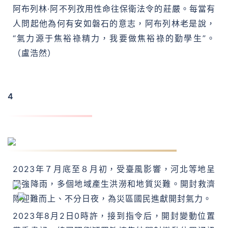
阿布列林·阿不列孜用性命往保衛法令的莊嚴。每當有
人問起他為何有安如磐石的意志，阿布列林老是說，
“氣力源于焦裕祿精力，我要做焦裕祿的勤學生”。
（盧浩然）
4
開封救濟隊：馳援災區 傳遞古城年夜愛
2023年７月底至８月初，受臺風影響，河北等地呈
現強降雨，多個地域產生洪澇和地質災難。開封救濟
隊迎難而上、不分日夜，為災區國民進獻開封氣力。
2023年8月2日0時許，接到指令后，開封變動位置