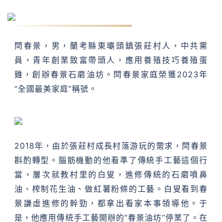
閆春景：走在幸福的春景里
閆春景，男，蘭考縣東壩頭鎮張莊村人，中共黨
員，青年創業致富帶頭人，應用養殖技巧養殖蛋
雞，創辦春景石磨油坊。閆春景家庭榮獲2023年
“全國最美家庭”稱號。
2018年，由於張莊村成長村落游玩的需求，閆春景
斟酌轉型。腦筋機動的他看準了傳統手工藝這個行
當，屢次就教村里的白叟，進修傳統的石磨噴鼻
油、榨制花生油、做紅薯粉條的工藝。白叟看到春
景謙虛進修的幹勁，都拿出看家本事領導他。于
是，他應用傳統手工藝開辦的“春景油坊”停業了。在