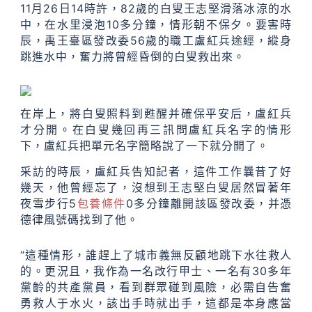
11月26日14時許，82歲的白叟王志堅滑落冰涼的水
中，在水里浸泡10多分鐘，情形朝不保夕。要害時
辰，禹王臺區發改委56歲的職工盧紅兵途經，縱身
跳進水中，奮力將曾經昏倒的白叟救出來。
在岸上，將白叟照料到甦醒并確保平安后，盧紅兵
才分開。在白叟幾回再三訊問盧紅兵名字的情形
下，盧紅兵把單元名字簡略說了一下就分開了。
采訪的時辰，盧紅兵告知記者，這件工作曩昔了好
幾天，他曾經忘了，沒想到王志堅白叟居然冒著年
夜雪步行5
包養條件
0多分鐘離開該區發改委，并憑
德律風號碼找到了他。
“這種情形，誰趕上了城市義無反顧地跳下水往救人
的。更況且，我作為一名改行甲士、一名有30多年
黨齡的共產黨員，看到群眾碰到風險，必需自告奮
勇救人于水火，該出手時就出手，這都是本身應當