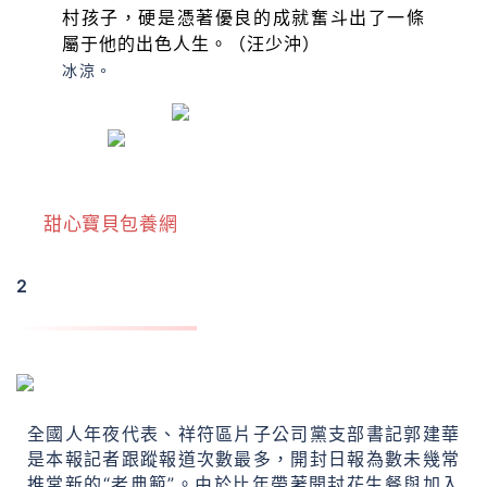
村孩子，硬是憑著優良的成就奮斗出了一條
屬于他的出色人生。（汪少沖）
冰涼。
甜心寶貝包養網
2
郭建華：
“花生代表”成了“花生提出年夜戶”
全國人年夜代表、祥符區片子公司黨支部書記郭建華
是本報記者跟蹤報道次數最多，開封日報為數未幾常
推常新的“老典範”。由於比年帶著開封花生餐與加入