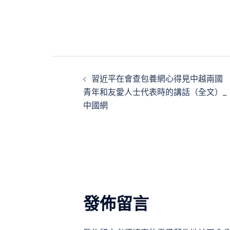
文
習近平在會查包養網心得見中越兩國
章
青年和友愛人士代表時的講話（全文）_
中國網
導
覽
發佈留言