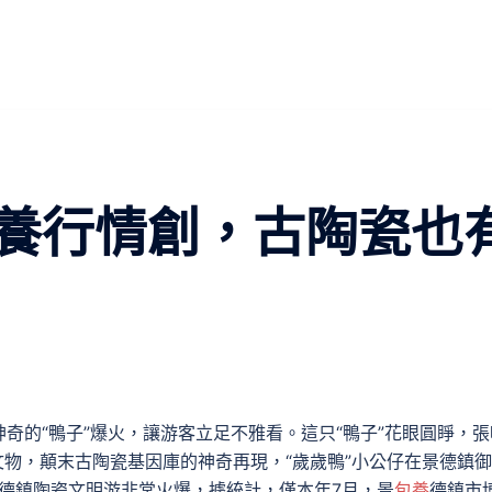
養行情創，古陶瓷也
奇的“鴨子”爆火，讓游客立足不雅看。這只“鴨子”花眼圓睜，張
文物，顛末古陶瓷基因庫的神奇再現，“歲歲鴨”小公仔在景德鎮
景德鎮陶瓷文明游非常火爆，據統計，僅本年7月，景
包養
德鎮市