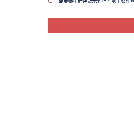
在
瀏覽器
中儲存顯示名稱、電子郵件