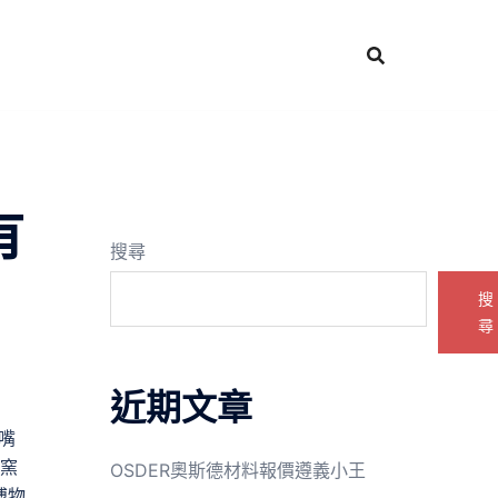
有
搜尋
搜
尋
近期文章
嘴
御窯
OSDER奧斯德材料報價遵義小王
博物