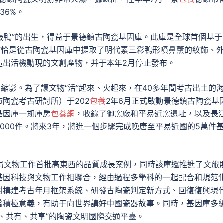
36%。
歲歲鴨”的出生，得益于景德鎮古陶瓷基因庫。此庫是全球首個基于
”恰是從古陶瓷基因庫中提取了明代素三彩鴨形噴鼻薰的紋飾、
造出活機動現的文創產物，并于本年2月停止發布。
縮影。為了讓文物“活”起來、火起來，在40多年間考古出土的
陶瓷考古研討所）于202
包養
2年6月正式啟動景德鎮古陶瓷基
基因庫一期庫房
包養網
，收錄了御窯廠和平易近窯遺址，以及長
000件。將來3年，將進一個步驟完成晚唐至平易近國的5萬件
物局文物工作首批高東西的品質成長案例，同時該庫還推進了文旅
基因科技與文物工作相聯合，經由過程多學科的一起配合和規范
對構建考古年月框架系統、研發古陶瓷判定新方式、回復復興現
著積極意義，有助于向世界講好中國瓷器故事。同時，基因庫多
情、共有、共享”的陶瓷文明國際交通平臺。