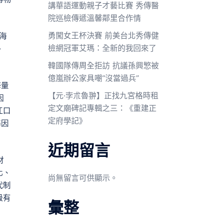
講華語運動親子才藝比賽 秀傳醫
院巡檢傳遞溫馨鄰里合作情
勇闖女王杯決賽 前美台北秀傳健
海
檢網冠軍艾瑪：全新的我回來了
外
韓國隊傳周全拒訪 抗議孫興慜被
億嵐辦公家具嘲“沒當過兵”
海量
【元·孛朮魯翀】正找九宮格時租
因
定文廟碑記專輯之三：《重建正
江口
定府學記》
基因
近期留言
財
化、
尚無留言可供顯示。
代制
級有
彙整