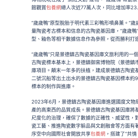
館觀賞
包養網
總人次近77萬人次，同比增加率23.
“歲歲鴨”原型脫胎于明代素三彩鴨形噴鼻薰。“
量陶瓷考古標本和信息的古陶瓷基因庫，“歲歲鴨
型、釉色等相干數據信息作為參照，從而勝利打
“歲歲鴨”只是景德鎮古陶瓷基因庫文旅利用的一個
古陶瓷標本基本上，景德鎮御窯博物院（景德鎮市
庫項目。顛末一年多的扶植，建成景德鎮古陶瓷
二號沉船等出土出水的景德鎮古陶瓷基因標本約9
標本的制作與進庫。
2023年6月，景德鎮古陶瓷基因庫進選國度文
產的高東西的品質成長。景德鎮古陶瓷基因庫將
尺度化的治理，確保了數據的正確性、威望性，
瓷工藝、推進陶瓷數字躲品與文創融會等方面有
序空中向國際社會開放共享
包養網
，搭建了“共