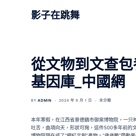
跳
至
影子在跳舞
主
要
內
容
從文物到文查包
基因庫_中國網
BY
ADMIN
2024 年 9 月 1 日
未分類
本年寒假，在江西省景德鎮市御窯博物院，一只神
吐舌，曲項向天，形狀可掬，這件500多年前的
博物院現在成了“網紅文創”產物。“歲歲鴨”帶動