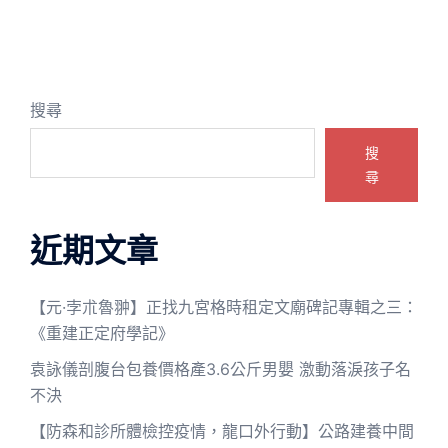
搜尋
搜
尋
近期文章
【元·孛朮魯翀】正找九宮格時租定文廟碑記專輯之三：
《重建正定府學記》
袁詠儀剖腹台包養價格產3.6公斤男嬰 激動落淚孩子名
不決
【防森和診所體檢控疫情，龍口外行動】公路建養中間