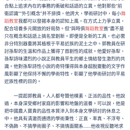
合點上追求內在的事務的衝破和話語的立異。他對那些“前
衛認識”“外引概念”并不排擠，他誇大，學術研討中，每小
舞
蹈教室
我都可以發揚本身的認知上風，在方式上力爭立異，
配合培養多元開放的好局勢。但“與時俱
舞蹈教室
進”盡不是
只在概念和話語上搞名堂創新。即便是全新的工具，也必需
非分特別器重將其植根于平易近族的泥土之中。郭教員在研
討孫犁的生溫和作品上獲得了首創性的成就。他愛好孫犁，
孫犁詩味濃烈的小說正與教員平生的鄉土情結發生激烈的共
識。他對孫犁詩性小說的奇特懂得與本身超脫靈動的文字作
風彰顯了他保持不懈的學術特性，彰顯了他學術研討的平易
近族性標的目的。
一提起郭教員，人人都夸贊他樸素、正派的品性。他說
過，本身深受鄉村家庭的影響和地盤的滋養。可以說，他是
把中國農人寶貴的品性本質滲入到本身文學研討的休息之
中。他具有清澈而通透的學術秉性：正直、率真、不浮夸、
不偽飾、不搞學術圈子、不搞情面關系……他收視反聽地求