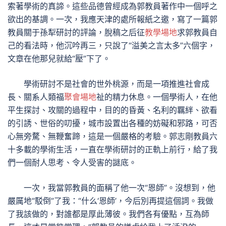
索著學術的真諦。這些品德曾經成為郭教員著作中一個呼之
欲出的基調。一次，我應天津的處所報紙之邀，寫了一篇郭
教員關于孫犁研討的評論，脫稿之后征
教學場地
求郭教員自
己的看法時，他沉吟再三，只說了“溢美之言太多”六個字，
文章在他那兒就給“壓”下了。
學術研討不是社會的世外桃源，而是一項推進社會成
長、關系人類福
聚會場地
祉的精力休息。一個學術人，在他
平生探討、攻關的過程中，目的的昏黃、名利的羈絆、欲看
的引誘、世俗的叨擾，城市設置出各種的妨礙和邪路，可否
心無旁騖、無鞭奮蹄，這是一個嚴格的考驗。郭志剛教員六
十多載的學術生活，一直在學術研討的正軌上前行，給了我
們一個耐人思考、令人受害的謎底。
一次，我當郭教員的面稱了他一次“恩師”。沒想到，他
嚴厲地“駁倒”了我：“什么‘恩師’，今后別再提這個詞。我做
了我該做的，對誰都是厚此薄彼。我們各有優點，互為師