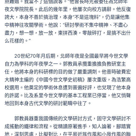
熬難過。我當不了這個說客。”他曾長時光被委任為北師年
夜文學院院長。此后的幾年里，他屢次向校方請辭。他反復
誇大，本身不善於搞治理，本身“不是這塊料”，仍是讓他集
中精神往攻關學術。他說：“研討學術不集中精神、不盡心
盡力，想一想，放一放，東拼西湊，零敲碎打，是搞不出什
么花樣的。”
20世紀70年月后期，北師年夜是全國最早將今世文學
自力為學科的年夜學之一。郭教員承攬重擔擔負教研室主
任，他將本身的科研標的目的做了嚴重調劑。他昔時破費宏
大精神主編的《中國今世文學史初稿》屢次重版，為浩繁高
校選用。他奠定的學術休息遭到普遍好評，也兌現了他本身
的許諾。比及系里今世文學的基本工程業已停當，他又悄聲
地回到本身古代文學的研討範疇中往了。
郭教員器重我國傳統的文學研討方式，固守文學研討不
成搖動的鐵律和流程。從精讀原著進手，知人論著，腳踏實
地，深刻思慮，比擬對比，在平易近族作風和小我作風的聯