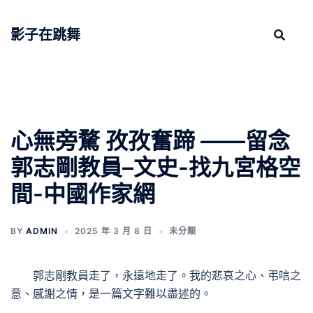
跳
至
影子在跳舞
主
要
內
容
心無旁騖 孜孜奮蹄 ——留念
郭志剛教員–文史-找九宮格空
間-中國作家網
BY
ADMIN
2025 年 3 月 8 日
未分類
郭志剛教員走了，永遠地走了。我的悲哀之心、弔唁之
意、感謝之情，是一篇文字難以盡述的。