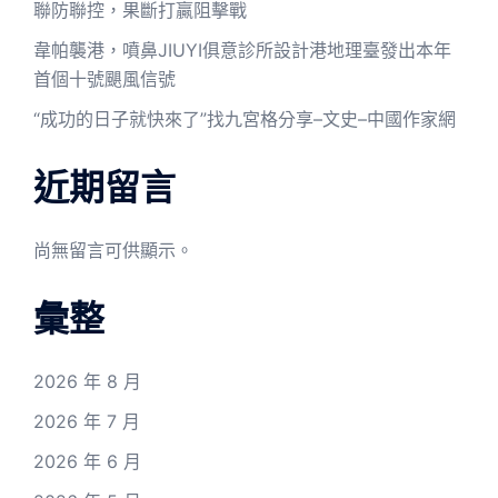
聯防聯控，果斷打贏阻擊戰
韋帕襲港，噴鼻JIUYI俱意診所設計港地理臺發出本年
首個十號颶風信號
“成功的日子就快來了”找九宮格分享–文史–中國作家網
近期留言
尚無留言可供顯示。
彙整
2026 年 8 月
2026 年 7 月
2026 年 6 月