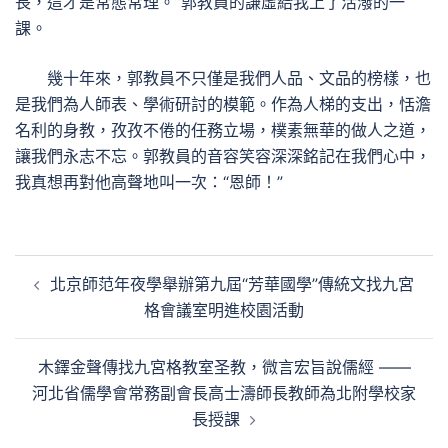
長，這才是常態常理。”郭教員的謙虛給我上了活潑的一
課。
幾十年來，郭教員不只僅是我們人品、文品的榜樣，也
是我們為人師表、學術研討的模範。作為人梯的支出，恬澹
名利的身教，孜孜不倦的任務立場，樸素無華的做人之道，
讓我們永志不忘。郭教員的音容笑容深深銘記在我們心中，
我真想再對他高聲地叫一次：“恩師！”
文
北京師范年夜學舉辦第九屆“芳華國學”傳統文找九宮
章
格會議室明進校園活動
導
覽
木鐸金聲傳找九宮格教室圣教，微言宏旨說儒經 ——
河北省儒學會常務副會長高士濤師長教師為北附學校家
長授課