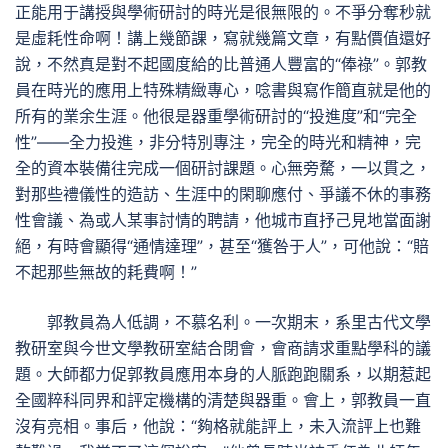
正能用于講授與學術研討的時光是很無限的。不爭分奪秒就
是虛耗性命啊！講上幾節課，寫就幾篇文章，有點價值還好
說，不然真是對不起國度給的比普通人豐富的“俸祿”。郭教
員在時光的應用上特殊精緻專心，唸書與寫作簡直就是他的
所有的業余生涯。他很是器重學術研討的“投進度”和“完全
性”——全力投進，非分特別專注，完全的時光和精神，完
全的資本裝備往完成一個研討課題。心無旁騖，一以貫之，
對那些禮儀性的造訪、生涯中的閑聊應付、爭議不休的事務
性會議、為或人某事討情的聘請，他城市直抒己見地當面謝
絕，有時會顯得“通情達理”，甚至“獲咎于人”，可他說：“賠
不起那些無故的耗費啊！”
郭教員為人低調，不慕名利。一次期末，系里古代文學
教研室與今世文學教研室結合閉會，會商請求重點學科的議
題。大師都力促郭教員應用本身的人脈跑跑關系，以期惹起
全國粹科同界和評定機構的清楚與器重。會上，郭教員一直
沒有亮相。事后，他說：“夠格就能評上，未入流評上也難