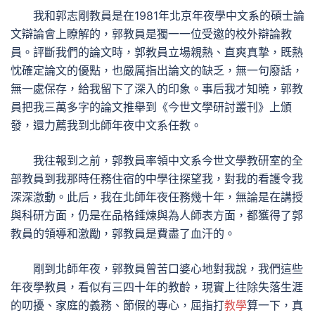
我和郭志剛教員是在1981年北京年夜學中文系的碩士論
文辯論會上瞭解的，郭教員是獨一一位受邀的校外辯論教
員。評斷我們的論文時，郭教員立場親熱、直爽真摯，既熱
忱確定論文的優點，也嚴厲指出論文的缺乏，無一句廢話，
無一處保存，給我留下了深入的印象。事后我才知曉，郭教
員把我三萬多字的論文推舉到《今世文學研討叢刊》上頒
發，還力薦我到北師年夜中文系任教。
我往報到之前，郭教員率領中文系今世文學教研室的全
部教員到我那時任務住宿的中學往探望我，對我的看護令我
深深激動。此后，我在北師年夜任務幾十年，無論是在講授
與科研方面，仍是在品格錘煉與為人師表方面，都獲得了郭
教員的領導和激勵，郭教員是費盡了血汗的。
剛到北師年夜，郭教員曾苦口婆心地對我說，我們這些
年夜學教員，看似有三四十年的教齡，現實上往除失落生涯
的叨擾、家庭的義務、節假的專心，屈指打
教學
算一下，真