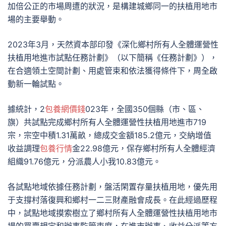
加倍公正的市場周遭的狀況，是構建城鄉同一的扶植用地市
場的主要舉動。
2023年3月，天然資本部印發《深化鄉村所有人全體運營性
扶植用地進市試點任務計劃》（以下簡稱《任務計劃》），
在合適領土空間計劃、用處管束和依法獲得條件下，周全啟
動新一輪試點。
據統計，2
包養網價錢
023年，全國350個縣（市、區、
旗）共試點完成鄉村所有人全體運營性扶植用地進市719
宗，宗空中積1.31萬畝，總成交金額185.2億元，交納增值
收益調理
包養行情
金22.98億元，保存鄉村所有人全體經濟
組織91.76億元，分派農人小我10.83億元。
各試點地域依據任務計劃，盤活閑置存量扶植用地，優先用
于支撐村落復興和鄉村一二三財產融會成長。在此經過歷程
中，試點地域摸索樹立了鄉村所有人全體運營性扶植用地市