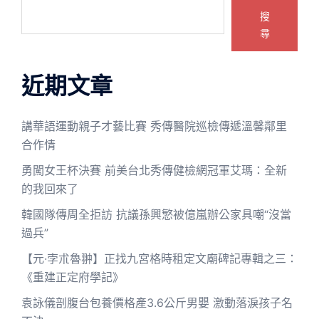
搜
尋
近期文章
講華語運動親子才藝比賽 秀傳醫院巡檢傳遞溫馨鄰里
合作情
勇闖女王杯決賽 前美台北秀傳健檢網冠軍艾瑪：全新
的我回來了
韓國隊傳周全拒訪 抗議孫興慜被億嵐辦公家具嘲“沒當
過兵”
【元·孛朮魯翀】正找九宮格時租定文廟碑記專輯之三：
《重建正定府學記》
袁詠儀剖腹台包養價格產3.6公斤男嬰 激動落淚孩子名