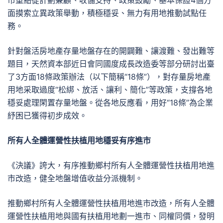
市重點從計劃兼顧、收儲支持、政策鼓勵、基本保證4個方
面摸索立異政策舉動，積極穩妥、無力有用地推動試點任
務。
針對盤活房地產存量地盤存在的開闢難、讓渡難、發出難等
題目，天然資本部近日會同國度成長改造委等部分研討出臺
了3方面18條政策辦法（以下簡稱“18條”），對存量房地產
用地采取過度“松綁、放活、讓利、簡化”等政策，支撐各地
穩妥處理閑置存量地盤。從各地反應看，用好“18條”為企業
紓困已獲得初步成效。
所有人全體運營性扶植用地穩妥有序進市
《決議》誇大，有序推動鄉村所有人全體運營性扶植用地進
市改造，健全地盤增值收益分派機制。
推動鄉村所有人全體運營性扶植用地進市改造，所有人全體
運營性扶植用地與國有扶植用地劃一進市、同權同價，發明