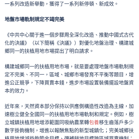
一系列改造新舉動，獲得了一系列新停頓、新成效。
地盤市場軌制規定不竭完美
《中共中心關于進一個步驟周全深化改造、推動中國式古代
化的決議》（以下簡稱《決議》）對優化地盤治理、構建城
鄉同一的扶植用地市場提出了明白請求。
構建城鄉同一的扶植用地市場，就是要處理地盤市場軌制規
定不完美、不同一，區域、城鄉市場發育不平衡等題目，增
進公正競爭，下降買賣本錢，進步市場設置裝備擺設地盤資
本的效力。
近年來，天然資本部分保持以供應側構造性改造為主線，加
速樹立健全全國同一的扶植用地市場軌制和規定。例如，樹
立城鎮扶植用地增添範圍同吸納農業轉
包養
移生齒落戶多少
數字掛鉤機制，增進以報酬焦點的新型城鎮化；完美城鄉扶
植用地增減掛鉤節余目標、彌補耕地目標跨區域買賣機制；