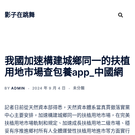
跳
至
影子在跳舞
主
要
內
容
我國加速構建城鄉同一的扶植
用地市場查包養app_中國網
BY
ADMIN
2024 年 9 月 4 日
未分類
記者日前從天然資本部得悉，天然資本體系當真貫徹落實黨
中心主要安排，加速構建城鄉同一的扶植用地市場，在完美
扶植用地市場軌制和規定、加速成長扶植用地二級市場、穩
妥有序推進鄉村所有人全體運營性扶植用地進市等方面實行