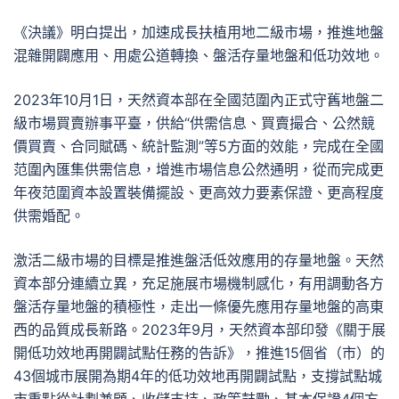
《決議》明白提出，加速成長扶植用地二級市場，推進地盤
混雜開闢應用、用處公道轉換、盤活存量地盤和低功效地。
2023年10月1日，天然資本部在全國范圍內正式守舊地盤二
級市場買賣辦事平臺，供給“供需信息、買賣撮合、公然競
價買賣、合同賦碼、統計監測”等5方面的效能，完成在全國
范圍內匯集供需信息，增進市場信息公然通明，從而完成更
年夜范圍資本設置裝備擺設、更高效力要素保證、更高程度
供需婚配。
激活二級市場的目標是推進盤活低效應用的存量地盤。天然
資本部分連續立異，充足施展市場機制感化，有用調動各方
盤活存量地盤的積極性，走出一條優先應用存量地盤的高東
西的品質成長新路。2023年9月，天然資本部印發《關于展
開低功效地再開闢試點任務的告訴》，推進15個省（市）的
43個城市展開為期4年的低功效地再開闢試點，支撐試點城