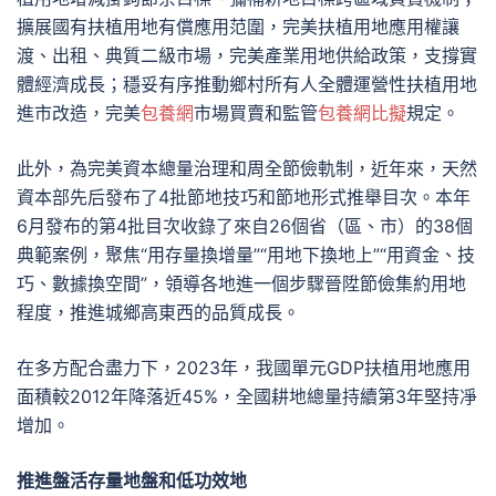
擴展國有扶植用地有償應用范圍，完美扶植用地應用權讓
渡、出租、典質二級市場，完美產業用地供給政策，支撐實
體經濟成長；穩妥有序推動鄉村所有人全體運營性扶植用地
進市改造，完美
包養網
市場買賣和監管
包養網比擬
規定。
此外，為完美資本總量治理和周全節儉軌制，近年來，天然
資本部先后發布了4批節地技巧和節地形式推舉目次。本年
6月發布的第4批目次收錄了來自26個省（區、市）的38個
典範案例，聚焦“用存量換增量”“用地下換地上”“用資金、技
巧、數據換空間”，領導各地進一個步驟晉陞節儉集約用地
程度，推進城鄉高東西的品質成長。
在多方配合盡力下，2023年，我國單元GDP扶植用地應用
面積較2012年降落近45%，全國耕地總量持續第3年堅持凈
增加。
推進盤活存量地盤和低功效地