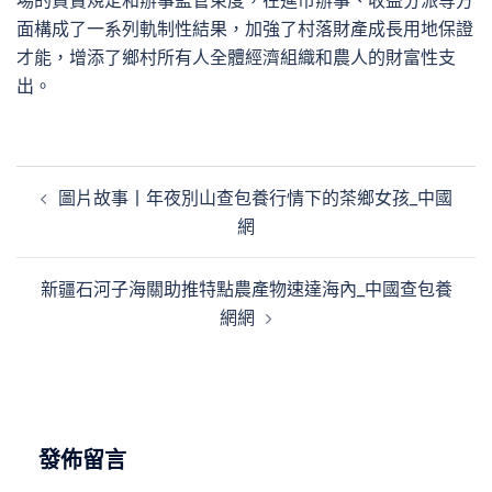
場的買賣規定和辦事監管束度，在進市辦事、收益分派等方
面構成了一系列軌制性結果，加強了村落財產成長用地保證
才能，增添了鄉村所有人全體經濟組織和農人的財富性支
出。
文
圖片故事丨年夜別山查包養行情下的茶鄉女孩_中國
章
網
導
覽
新疆石河子海關助推特點農產物速達海內_中國查包養
網網
發佈留言