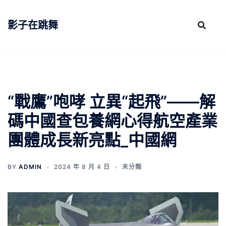
跳
至
影子在跳舞
主
要
內
容
“戰鷹”咆哮 立異“起飛”——解
碼中國查包養網心得航空產業
團體成長新亮點_中國網
BY
ADMIN
2024 年 8 月 4 日
未分類