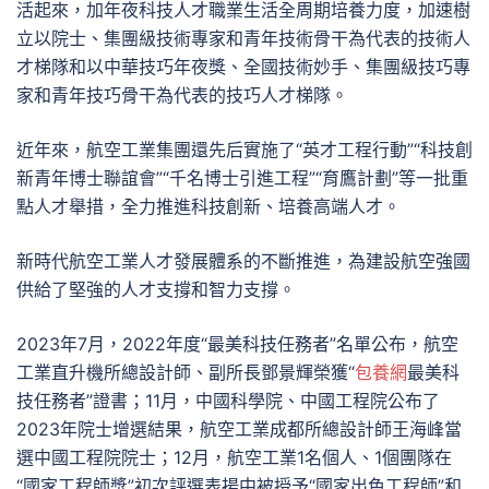
活起來，加年夜科技人才職業生活全周期培養力度，加速樹
立以院士、集團級技術專家和青年技術骨干為代表的技術人
才梯隊和以中華技巧年夜獎、全國技術妙手、集團級技巧專
家和青年技巧骨干為代表的技巧人才梯隊。
近年來，航空工業集團還先后實施了“英才工程行動”“科技創
新青年博士聯誼會”“千名博士引進工程”“育鷹計劃”等一批重
點人才舉措，全力推進科技創新、培養高端人才。
新時代航空工業人才發展體系的不斷推進，為建設航空強國
供給了堅強的人才支撐和智力支撐。
2023年7月，2022年度“最美科技任務者”名單公布，航空
工業直升機所總設計師、副所長鄧景輝榮獲“
包養網
最美科
技任務者”證書；11月，中國科學院、中國工程院公布了
2023年院士增選結果，航空工業成都所總設計師王海峰當
選中國工程院院士；12月，航空工業1名個人、1個團隊在
“國家工程師獎”初次評選表揚中被授予“國家出色工程師”和