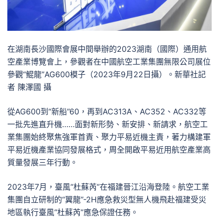
在湖南長沙國際會展中間舉辦的2023湖南（國際）通用航
空產業博覽會上，參觀者在中國航空工業集團無限公司展位
參觀“鯤龍”AG600模子（2023年9月22日攝）。新華社記
者 陳澤國 攝
從AG600到“新船”60，再到AC313A、AC352、AC332等
一批先進直升機……面對新形勢、新安排、新請求，航空工
業集團始終聚焦強軍首責、聚力平易近機主責，著力構建軍
平易近機產業協同發展格式，周全開啟平易近用航空產業高
質量發展三年行動。
2023年7月，臺風“杜蘇芮”在福建晉江沿海登陸。航空工業
集團自立研制的“翼龍”-2H應急救災型無人機飛赴福建受災
地區執行臺風“杜蘇芮”應急保證任務。