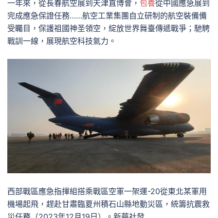
一年來，從長春航空展到天津直博會，
包養
從中國應急展到
完成應急保證任務……航空工業集團自立研制的航空裝備備
受矚目，保護祖國神圣領空，綻放世界舞臺傳遞戰爭；馳騁
戰訓一線，展現航空科技氣力。
西部戰區應急指揮組搭乘戰區空軍一架運-20從東北某軍用
機場起飛，趕赴甘肅臨夏州積石山縣地動災區，統籌抗震救
災任務（2023年12月19日）。新華社發