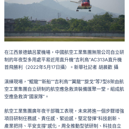
在江西景德鎮呂蒙機場，中國航空工業集團無限公司自立研
制的年夜型多用處平易近用直升機“吉利鳥”AC313A直升機
首飛勝利（2022年5月17日攝）。新華社記者 胡晨歡 攝
演練現場，“鯤龍”“新船”“吉利鳥”“翼龍”“旋戈”等7型8架由航
空工業集團自立研制的航空應急救濟裝備匯聚一堂，組成航
空應急救濟“國家隊”。
航空工業集團廣年夜干部職工表現，未來將進一個步驟增強
項目研制任務感、責任感、緊迫感，堅定發揮“科技創新、
產業把持、平安支撐”感化，周全推動型號研制、科技自立