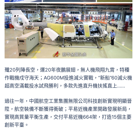
殲20列陣長空，運20年夜鵬展翅，無人機飛翔九霄，特種
作戰機戍守海天；AG600M投進滅火實戰，“新船”60滅火機
超高空滿載投水試飛勝利，多款先進直升機扶搖直上……
過往一年，中國航空工業集團無限公司科技創新實現明顯晉
陞，航空裝備不斷獲得衝破；平易近機產業開啟發展新局，
實現高質量平衡生產，交付平易近機664架，打造15個主要
創新平臺。