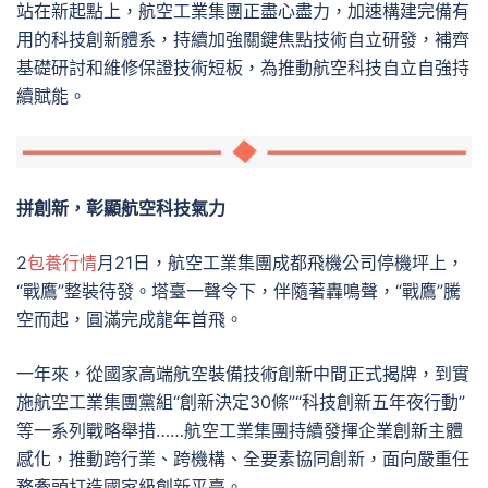
站在新起點上，航空工業集團正盡心盡力，加速構建完備有
用的科技創新體系，持續加強關鍵焦點技術自立研發，補齊
基礎研討和維修保證技術短板，為推動航空科技自立自強持
續賦能。
拼創新，彰顯航空科技氣力
2
包養行情
月21日，航空工業集團成都飛機公司停機坪上，
“戰鷹”整裝待發。塔臺一聲令下，伴隨著轟鳴聲，“戰鷹”騰
空而起，圓滿完成龍年首飛。
一年來，從國家高端航空裝備技術創新中間正式揭牌，到實
施航空工業集團黨組“創新決定30條”“科技創新五年夜行動”
等一系列戰略舉措……航空工業集團持續發揮企業創新主體
感化，推動跨行業、跨機構、全要素協同創新，面向嚴重任
務牽頭打造國家級創新平臺。