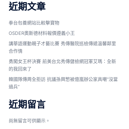
近期文章
拳台包養網站比較擊寶物
OSDER奧斯德材料報價遵義小王
講華語運動親子才藝比賽 秀傳醫院巡檢傳遞溫馨鄰里
合作情
勇闖女王杯決賽 前美台北秀傳健檢網冠軍艾瑪：全新
的我回來了
韓國隊傳周全拒訪 抗議孫興慜被億嵐辦公家具嘲“沒當
過兵”
近期留言
尚無留言可供顯示。