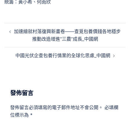
統籌：黃小希、何雨欣
文
加速繪就村落復興新畫卷——查覓包養價錢各地穩步
章
推動改造增進“三農”成長_中國網
導
覽
中國光伏企查包養行情業的全球化思慮_中國網
發佈留言
發佈留言必須填寫的電子郵件地址不會公開。
必填欄
位標示為
*