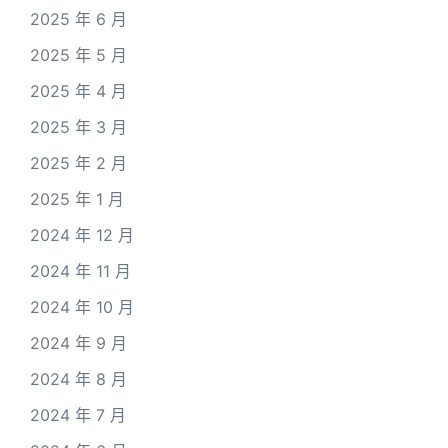
2025 年 6 月
2025 年 5 月
2025 年 4 月
2025 年 3 月
2025 年 2 月
2025 年 1 月
2024 年 12 月
2024 年 11 月
2024 年 10 月
2024 年 9 月
2024 年 8 月
2024 年 7 月