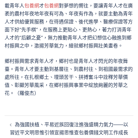
載青年人
包養網
才
包養網
對夢想的嚮往，要讓青年人才在廣
袤的農村年夜地年夜有可為、年夜有作為，就要主動為青年
人才供給優質服務，在待遇保證、後代進學、醫療保證等方
面下好“先手棋”，在服務上更貼心、更熱心，著力打消青年
人才的“后顧之憂”，無力推動青年人才把幻想信心融進到鄉
村振興之中，激揚芳華氣力，繪就鄉村振興壯美畫卷。
鄉村振興需求青年人才，鄉村也是青年人才閃光的年夜舞
臺。青年人才要主動到基層往、到農村往、到祖國最需求的
處所往，在扎根鄉土、埋頭苦干、拼搏奮斗中詮釋芳華價
值、彰顯芳華風采，在鄉村振興事業中綻放絢麗的芳華之
花。（羅俊杰）
文
為強國扶植、平易近族回復注進強盛精力氣力——以
章
習近平文明思惟引領宣揚思惟查包養價錢文明工作成長
導