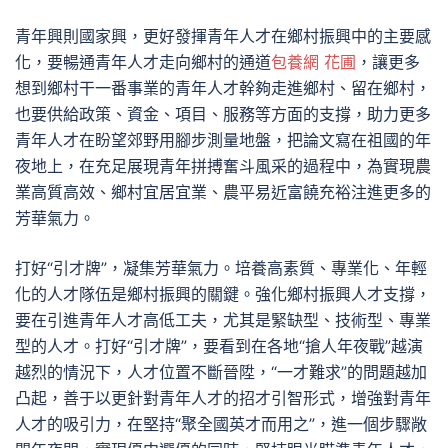
青年興則國家興，更好發揮青年人才在鄉村振興中的主要感
化，要暢通青年人才走向鄉村的通道
包養網 花圃
，讓更多
想到鄉村干一番事業的青年人才幹夠走進鄉村、留在鄉村，
也要供給政策、資金、項目、服務等方面的支撐，助力更多
青年人才在盼望郊野用腳步測量地盤，把論文寫在祖國的年
夜地上，在充足展現青年拼搏奮斗風采的過程中，為實現農
業高質高效、鄉村宜居宜業、農平易近富饒充裕注進更多的
芳華氣力。
打好“引才牌”，凝集芳華氣力。培養高素質、專業化、年輕
化的人才隊伍是鄉村振興的關鍵。強化鄉村振興人才支撐，
要在引進青年人才高低工夫，尤其是緊缺型、技術型、專業
型的人才。打好“引才牌”，要看到在各地“搶人年夜戰”越演
越烈的情況下，人才位置不斷晉陞，“一才難求”的問題越加
凸起，善于以更針對青年人才的招才引智形式，增強對青年
人才的吸引力，在堅持“聚全國英才而用之”，進一個步驟敞