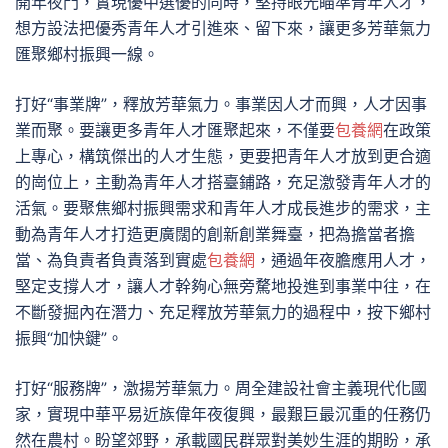
開年夜門，實現優中選優的同時，堅持眼光瞄準青年人才，
想方設法把優秀青年人才引進來、留下來，讓更多芳華氣力
匯聚鄉村振興一線。
打好“事業牌”，釋放芳華氣力。事業因人才而興，人才因事
業而聚。要讓更多青年人才匯聚起來，不僅要
包養網
在政策
上專心，構筑傑出的人才生態，更要把青年人才放到更合適
的崗位上，主動為青年人才搭臺鋪路，充足激發青年人才的
活氣。要聚焦鄉村振興需求和青年人才成長進步的需求，主
動為青年人才打造更廣闊的創新創業舞臺，把為擔當者擔
當、為負責者負責落到實處
包養網
，通過年夜膽應用人才，
堅定支撐人才，讓人才幹夠心無旁騖地投進到事業中往，在
不斷發掘內在潛力、充足釋放芳華氣力的過程中，按下鄉村
振興“加快鍵”。
打好“服務牌”，激揚芳華氣力。周全建設社會主義現代化國
家，實現中華平易近族偉年夜復興，最艱巨最沉重的任務仍
然在農村。盼望郊野，承載國民群眾對美妙生涯的期盼，承