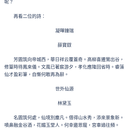
呢？
再看二位的詩：
凝暉鐘瑞
薛寶釵
芳園筑向帝城西，華日祥云覆蓋奇。高柳喜遷鶯出谷，
修篁時待鳳來儀。文風已著宸游夕，孝化應隆回省時。睿藻
仙才盈彩筆，自慚何敢再為辭。
世外仙源
林黛玉
名園筑何處，仙境別塵凡。借得山水秀，添來景象新。
噴鼻融金谷酒，花媚玉堂人。何幸邀恩寵，宮車過往頻。