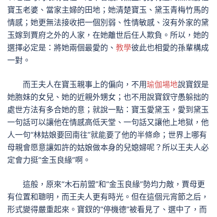
寶玉老婆、當家主婦的田地；她清楚寶玉、黛玉青梅竹馬的
情感；她更無法接收把一個別弱、性情敏感、沒有外家的黛
玉嫁到賈府之外的人家，在她離世后任人欺負。所以，她的
選擇必定是：將她兩個最愛的、
教學
彼此也相愛的孫輩構成
一對。
而王夫人在寶玉親事上的偏向，不用
瑜伽場地
說寶釵是
她胞妹的女兒、她的近親外甥女；也不用說寶釵守愚躲拙的
處世方法有多合她的意；就說一點：寶玉愛黛玉，愛到黛玉
一句話可以讓他在情感高低天堂、一句話又讓他上地獄，他
人一句“林姑娘要回南往”就能要了他的半條命；世界上哪有
母親會愿意讓如許的姑娘做本身的兒媳婦呢？所以王夫人必
定會力挺“金玉良緣”啊。
這般，原來“木石前盟”和“金玉良緣”勢均力敵，賈母更
有位置和聰明，而王夫人更有時光。但在這個元宵節之后，
形式變得嚴重起來。寶釵的“停機德”被看見了、選中了，而