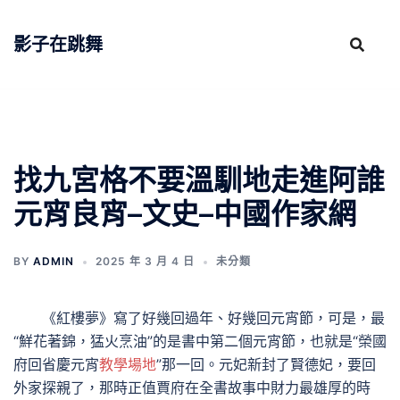
跳
至
影子在跳舞
主
要
內
容
找九宮格不要溫馴地走進阿誰
元宵良宵–文史–中國作家網
BY
ADMIN
2025 年 3 月 4 日
未分類
《紅樓夢》寫了好幾回過年、好幾回元宵節，可是，最
“鮮花著錦，猛火烹油”的是書中第二個元宵節，也就是“榮國
府回省慶元宵
教學場地
”那一回。元妃新封了賢德妃，要回
外家探親了，那時正值賈府在全書故事中財力最雄厚的時