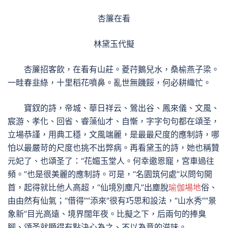
杏簾在看
林黛玉代擬
杏簾招客飲，在看有山莊。菱荇鵝兒水，桑榆燕子梁。
一畦春韭綠，十里稻花噴鼻。亂世無饑餒，何必耕織忙。
寶釵的詩，帝城、華日祥云、鶯出谷、鳳來儀、文風、
宸游、孝化、回省、睿藻仙才、自慚，字字句句都在頌圣，
立場恭謹，用典工穩，文風端麗，是最最尺度的應制詩，哪
怕以最嚴苛的尺度也挑不出弊病。再看黛玉的詩，她也稱贊
元妃了、也頌圣了：“花媚玉堂人。何幸邀恩寵，宮車過往
頻。”也是很美麗的應制詩。可是，“名園筑何處”以問句開
首，起得就比他人高超，“仙境別塵凡”出塵脫
瑜伽場地
俗、
由由然有仙氣；“借得”“添來”很有巧思和設法，“山水秀”“景
象新”目光高遠、境界闊年夜。比擬之下，后兩句的捧臭
腳、頌圣就顯得有點決心為之、不以為意的滋味。