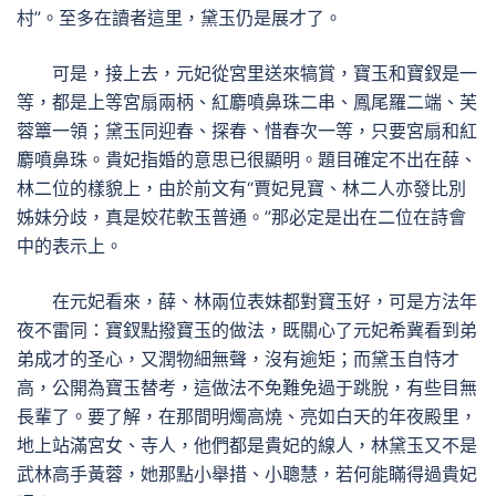
村”。至多在讀者這里，黛玉仍是展才了。
可是，接上去，元妃從宮里送來犒賞，寶玉和寶釵是一
等，都是上等宮扇兩柄、紅麝噴鼻珠二串、鳳尾羅二端、芙
蓉簟一領；黛玉同迎春、探春、惜春次一等，只要宮扇和紅
麝噴鼻珠。貴妃指婚的意思已很顯明。題目確定不出在薛、
林二位的樣貌上，由於前文有“賈妃見寶、林二人亦發比別
姊妹分歧，真是姣花軟玉普通。”那必定是出在二位在詩會
中的表示上。
在元妃看來，薛、林兩位表妹都對寶玉好，可是方法年
夜不雷同：寶釵點撥寶玉的做法，既關心了元妃希冀看到弟
弟成才的圣心，又潤物細無聲，沒有逾矩；而黛玉自恃才
高，公開為寶玉替考，這做法不免難免過于跳脫，有些目無
長輩了。要了解，在那間明燭高燒、亮如白天的年夜殿里，
地上站滿宮女、寺人，他們都是貴妃的線人，林黛玉又不是
武林高手黃蓉，她那點小舉措、小聰慧，若何能瞞得過貴妃