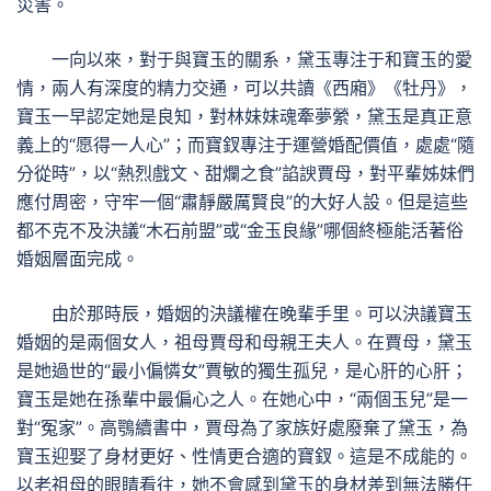
災害。
一向以來，對于與寶玉的關系，黛玉專注于和寶玉的愛
情，兩人有深度的精力交通，可以共讀《西廂》《牡丹》，
寶玉一早認定她是良知，對林妹妹魂牽夢縈，黛玉是真正意
義上的“愿得一人心”；而寶釵專注于運營婚配價值，處處“隨
分從時”，以“熱烈戲文、甜爛之食”諂諛賈母，對平輩姊妹們
應付周密，守牢一個“肅靜嚴厲賢良”的大好人設。但是這些
都不克不及決議“木石前盟”或“金玉良緣”哪個終極能活著俗
婚姻層面完成。
由於那時辰，婚姻的決議權在晚輩手里。可以決議寶玉
婚姻的是兩個女人，祖母賈母和母親王夫人。在賈母，黛玉
是她過世的“最小偏憐女”賈敏的獨生孤兒，是心肝的心肝；
寶玉是她在孫輩中最偏心之人。在她心中，“兩個玉兒”是一
對“冤家”。高鶚續書中，賈母為了家族好處廢棄了黛玉，為
寶玉迎娶了身材更好、性情更合適的寶釵。這是不成能的。
以老祖母的眼睛看往，她不會感到黛玉的身材差到無法勝任