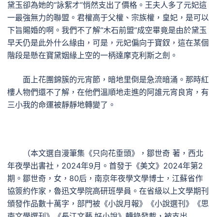
黛玉卻為她的“詠絮才”悄然支出了價格。王夫人多了元妃這
一最強無力的聯盟。君權高于父權、宗族權，皇妃，是可以
下旨賜婚的啊。我們不了解“木石前盟”成空畢竟是由於黛玉
早夭仍是此外什么緣由，可是，元妃偏向于寶釵，這在某個
階段是懸在寶黛姻緣上空的一柄達摩克利斯之劍。
面上花團錦簇的元宵節，暗地里倒是急流暗涌。那時紅
樓人物們還不了解，在他們溫順地走進的阿誰元宵良宵，有
三小我的命運被靜靜地轉變了。
（本文選自漫筆集《只向花垂頭》，鄒世奇 著，西北
年夜學出書社，2024年9月。首發于《美文》2024年第2
期。鄒世奇，女，80后，南京年夜學文學博士，江蘇省作
協簽約作家，魯迅文學院高研班學員。在省級以上文學期刊
頒發作品數十萬字，部門被《小說月報》《小說選刊》《思
南文學選刊》《長江文藝.好小說》轉錄發載，被支出