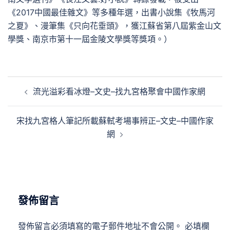
《2017中國最佳雜文》等多種年選，出書小說集《牧馬河
之夏》、漫筆集《只向花垂頭》，獲江蘇省第八屆紫金山文
學獎、南京市第十一屆金陵文學獎等獎項。）
文
流光溢彩看冰燈–文史–找九宮格聚會中國作家網
章
導
宋找九宮格人筆記所載蘇軾考場事辨正–文史–中國作家
覽
網
發佈留言
發佈留言必須填寫的電子郵件地址不會公開。
必填欄