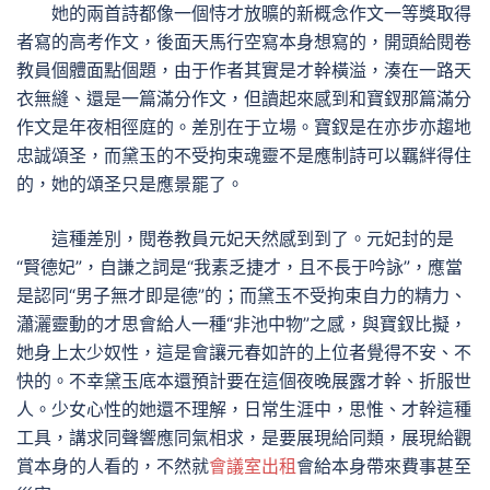
她的兩首詩都像一個恃才放曠的新概念作文一等獎取得
者寫的高考作文，後面天馬行空寫本身想寫的，開頭給閱卷
教員個體面點個題，由于作者其實是才幹橫溢，湊在一路天
衣無縫、還是一篇滿分作文，但讀起來感到和寶釵那篇滿分
作文是年夜相徑庭的。差別在于立場。寶釵是在亦步亦趨地
忠誠頌圣，而黛玉的不受拘束魂靈不是應制詩可以羈絆得住
的，她的頌圣只是應景罷了。
這種差別，閱卷教員元妃天然感到到了。元妃封的是
“賢德妃”，自謙之詞是“我素乏捷才，且不長于吟詠”，應當
是認同“男子無才即是德”的；而黛玉不受拘束自力的精力、
瀟灑靈動的才思會給人一種“非池中物”之感，與寶釵比擬，
她身上太少奴性，這是會讓元春如許的上位者覺得不安、不
快的。不幸黛玉底本還預計要在這個夜晚展露才幹、折服世
人。少女心性的她還不理解，日常生涯中，思惟、才幹這種
工具，講求同聲響應同氣相求，是要展現給同類，展現給觀
賞本身的人看的，不然就
會議室出租
會給本身帶來費事甚至