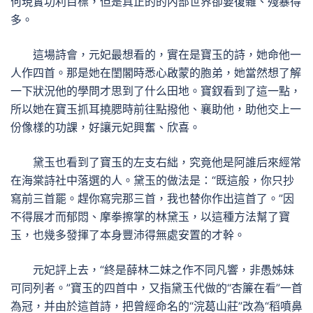
何現實功利目標，但是真正的的內部世界卻要復雜、殘暴得
多。
這場詩會，元妃最想看的，實在是寶玉的詩，她命他一
人作四首。那是她在閨閣時悉心啟蒙的胞弟，她當然想了解
一下狀況他的學問才思到了什么田地。寶釵看到了這一點，
所以她在寶玉抓耳撓腮時前往點撥他、襄助他，助他交上一
份像樣的功課，好讓元妃興奮、欣喜。
黛玉也看到了寶玉的左支右絀，究竟他是阿誰后來經常
在海棠詩社中落選的人。黛玉的做法是：“既這般，你只抄
寫前三首罷。趕你寫完那三首，我也替你作出這首了。”因
不得展才而郁悶、摩拳擦掌的林黛玉，以這種方法幫了寶
玉，也幾多發揮了本身豐沛得無處安置的才幹。
元妃評上去，“終是薛林二妹之作不同凡響，非愚姊妹
可同列者。”寶玉的四首中，又指黛玉代做的“杏簾在看”一首
為冠，并由於這首詩，把曾經命名的“浣葛山莊”改為“稻噴鼻