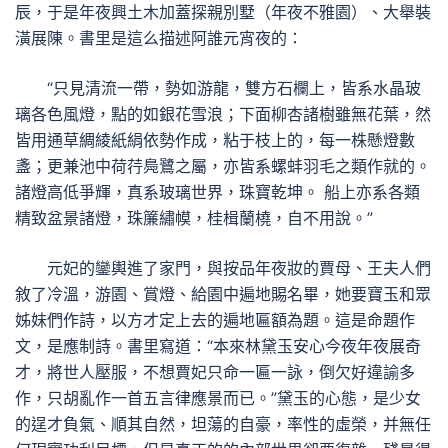
辰，于是年夜興土木加蓋探親別墅（年夜不雅園）、大舉裝
潢展陳。書里是這么描述阿誰元宵夜的：
“只見清流一帶，勢如游龍，雙方石欄上，皆系水晶玻
璃各色風燈，點的如銀花雪浪；下面柳杏諸樹雖無花葉，然
皆用通草綢綾紙絹依勢作成，粘于枝上的，每一株懸燈數
盞；更兼池中荷荇鳧鷺之屬，亦皆系螺蚌羽毛之類作就的。
諸燈高低爭輝，真系玻璃世界，珠寶乾坤。 船上亦系各類
精致盆景諸燈，珠簾繡幙，桂楫蘭橈，自不用說。”
元妃的鑾輿進了家門，與按品年夜妝的賈母、王夫人們
敘了冷溫，游園、賞燈、給園中遍地賜名畢，她要寶玉和眾
姊妹們作詩，以方才定上去的遍地匾額為題。這是命題作
文，是應制詩。書里寫道：“本來林黛玉安心今夜年夜展奇
才，將世人壓服，不想賈妃只命一匾一詠，倒欠好違諭多
作，只胡亂作一首五言律應景而已。”黛玉的心態，是少女
的逞才負氣、順其自然，坦蕩的自豪，率性的虛榮，并無任