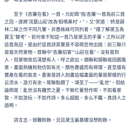
至于《杏簾在看》一首，元妃既“指‘杏簾’一首為前三首
之冠，遂將‘浣葛山莊’改為‘稻噴鼻村’。”，又“笑道：‘終是薛
林二妹之作不同凡響，非愚姊妹可同列者。’”還了解黛玉為
寶玉“替考”，若何會不知這一首乃是黛玉的手筆。之所以評
這首為冠，是由於這首詩其實是不容疏忽地出挑：前三聯只
是寫天然景物，首聯中“杏簾招客”“山莊在看”，沒有寫到
人，但景物背后清楚有人、呼之欲出。頷聯和頸聯寫田園風
景，畫面熟機勃勃仿如有光，顏色豐盛而有條理，甚至還有
豐產在看的氣息。要害是詩人刻畫這幅畫面的筆是那樣的行
云流水、游刃有余。尾聯點題了、頌圣了——“亂世”，但結
論倒是：亂世沒有饑荒之憂，干嘛忙著勞作呢，不如看景
致、不如游玩、不如作詩。多么超脫、多么不羈，真詩人之
語啊。
詩言志，很難粉飾，況且黛玉最基礎沒想粉飾。