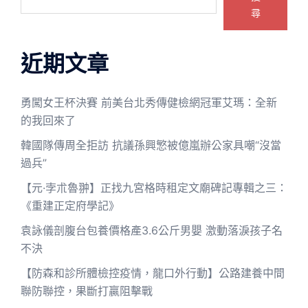
尋
近期文章
勇闖女王杯決賽 前美台北秀傳健檢網冠軍艾瑪：全新
的我回來了
韓國隊傳周全拒訪 抗議孫興慜被億嵐辦公家具嘲“沒當
過兵”
【元·孛朮魯翀】正找九宮格時租定文廟碑記專輯之三：
《重建正定府學記》
袁詠儀剖腹台包養價格產3.6公斤男嬰 激動落淚孩子名
不決
【防森和診所體檢控疫情，龍口外行動】公路建養中間
聯防聯控，果斷打贏阻擊戰