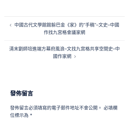
文
中國古代文學館館躲巴金《家》的“手稿”–文史–中國
章
作找九宮格會議家網
導
覽
清末劉師培進端方幕府風浪–文找九宮格共享空間史–中
國作家網
發佈留言
發佈留言必須填寫的電子郵件地址不會公開。
必填欄
位標示為
*