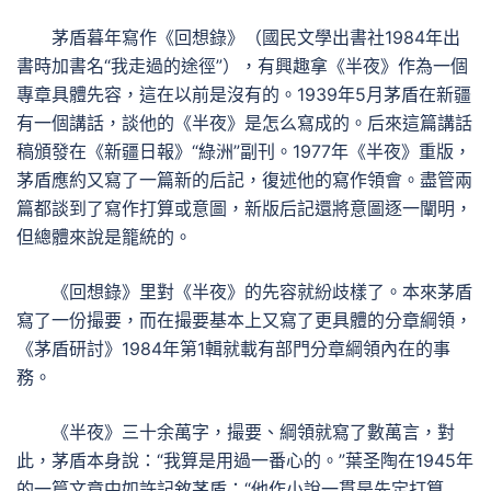
茅盾暮年寫作《回想錄》（國民文學出書社1984年出
書時加書名“我走過的途徑”），有興趣拿《半夜》作為一個
專章具體先容，這在以前是沒有的。1939年5月茅盾在新疆
有一個講話，談他的《半夜》是怎么寫成的。后來這篇講話
稿頒發在《新疆日報》“綠洲”副刊。1977年《半夜》重版，
茅盾應約又寫了一篇新的后記，復述他的寫作領會。盡管兩
篇都談到了寫作打算或意圖，新版后記還將意圖逐一闡明，
但總體來說是籠統的。
《回想錄》里對《半夜》的先容就紛歧樣了。本來茅盾
寫了一份撮要，而在撮要基本上又寫了更具體的分章綱領，
《茅盾研討》1984年第1輯就載有部門分章綱領內在的事
務。
《半夜》三十余萬字，撮要、綱領就寫了數萬言，對
此，茅盾本身說：“我算是用過一番心的。”葉圣陶在1945年
的一篇文章中如許記敘茅盾：“他作小說一貫是先定打算