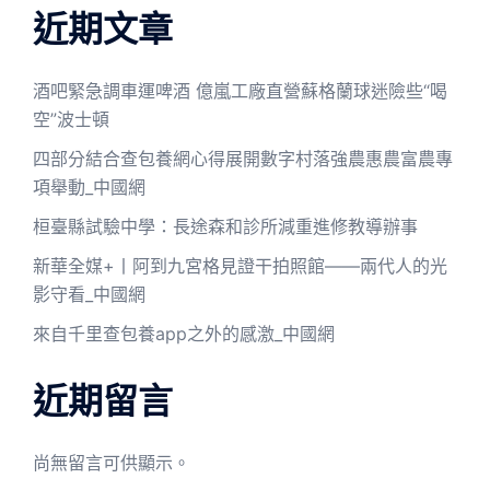
近期文章
酒吧緊急調車運啤酒 億嵐工廠直營蘇格蘭球迷險些“喝
空”波士頓
四部分結合查包養網心得展開數字村落強農惠農富農專
項舉動_中國網
桓臺縣試驗中學：長途森和診所減重進修教導辦事
新華全媒+丨阿到九宮格見證干拍照館——兩代人的光
影守看_中國網
來自千里查包養app之外的感激_中國網
近期留言
尚無留言可供顯示。