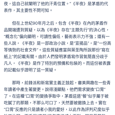
夜，這自己就闡明了他的汗青位置。”《半夜》是茅盾的代
表作，其主要性不問可知。
但在上世紀90年月之后，包含《半夜》在內的茅盾作
品開端遭到質疑，以為《半夜》存在“主題先行”的決心性，
“概念化”偏向顯明，可讀性偏低，藝術表示力不強；還有一
些人說，《半夜》是一部政治小說，是“宣揚品”，是“一份高
等情勢的社會文件”。這些質疑應當與葉圣陶所說那份“寫在
紙上”的記載有關。由於人們發明茅盾寫作習氣簡直分歧于
凡人，《半夜》是作了特別的預備和包裝的。而這份被表露
的記載似乎證明了這一質疑。
那時，前鋒派和新寫實主義正鼓起，審美興趣在一些青
年讀者中產生著變更。說得淺顯點，他們需求變換“口胃”
了。在這種“口胃”的變換爭取中，茅盾這道“餐”似乎屬于被
吃膩了的那類，不那么可口了，天然要被撤換上去。實在
“口胃”反應的只是讀者小我的愛好，以此作為評判尺度似乎