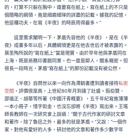
的，打算不只躲在胸中，還要寫在紙上，寫在紙上的不只是
個簡略的綱領，竟是細磨細琢的詳盡的記載。據我的記憶，
他這種功夫，在寫《半夜》的時辰用得最多。”
這里需求闡明一下，茅盾先容他的《半夜》，是在《半
夜》成書多年以后，具體綱領更是在他去世后才被表露的。
葉圣陶所說的“寫在紙上”當是現實，由於早年他與茅盾同在
上海，既是商務印書館同業，也一度是鄰人，關系親密。但
很長一段時光，茅盾“寫在紙上”的那份記載沒有被公然。
《半夜》自問世以來一向作為滯銷書遭到讀者接待
私密
空間
，評價很是高，上世紀80年月到達了壯盛。翦伯贊、
邵循正、胡華等所著《中國汗青概要》，五千年紀寫進薄薄
一本小冊子，惜字如金，也沒忘卻將《半夜》寫出來。王瑤
師長教師在一次研究會上說過：“關于古代作家的研討文章
和著作，除了魯迅之外，最多的就是茅盾。”又說：“一個作
家，對他有愛好的人多，研討他的文章和著作多少數字年