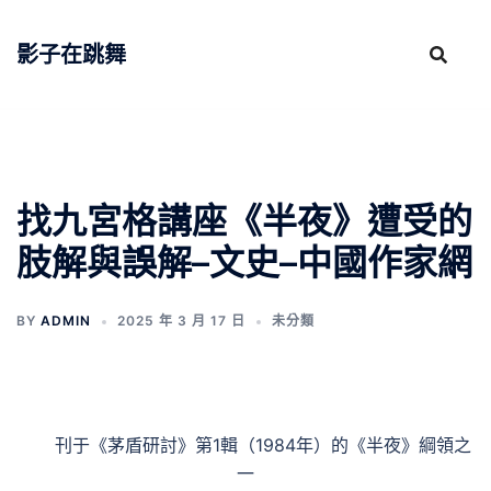
跳
至
影子在跳舞
主
要
內
容
找九宮格講座《半夜》遭受的
肢解與誤解–文史–中國作家網
BY
ADMIN
2025 年 3 月 17 日
未分類
刊于《茅盾研討》第1輯（1984年）的《半夜》綱領之
一