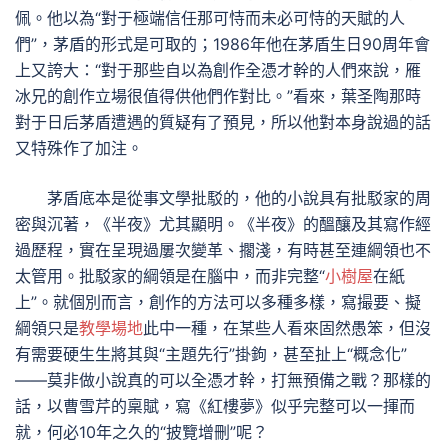
佩。他以為“對于極端信任那可恃而未必可恃的天賦的人
們”，茅盾的形式是可取的；1986年他在茅盾生日90周年會
上又誇大：“對于那些自以為創作全憑才幹的人們來說，雁
冰兄的創作立場很值得供他們作對比。”看來，葉圣陶那時
對于日后茅盾遭遇的質疑有了預見，所以他對本身說過的話
又特殊作了加注。
茅盾底本是從事文學批駁的，他的小說具有批駁家的周
密與沉著，《半夜》尤其顯明。《半夜》的醞釀及其寫作經
過歷程，實在呈現過屢次變革、擱淺，有時甚至連綱領也不
太管用。批駁家的綱領是在腦中，而非完整“
小樹屋
在紙
上”。就個別而言，創作的方法可以多種多樣，寫撮要、擬
綱領只是
教學場地
此中一種，在某些人看來固然愚笨，但沒
有需要硬生生將其與“主題先行”掛鉤，甚至扯上“概念化”
——莫非做小說真的可以全憑才幹，打無預備之戰？那樣的
話，以曹雪芹的稟賦，寫《紅樓夢》似乎完整可以一揮而
就，何必10年之久的“披覽增刪”呢？