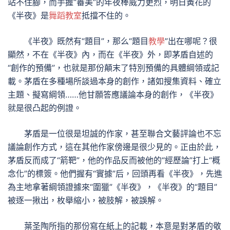
站不住腳，而手握“審美”的年夜棒威力更烈，明日黃花的
《半夜》是
舞蹈教室
抵擋不住的。
《半夜》既然有“題目”，那么“題目
教學
”出在哪呢？很
顯然，不在《半夜》內，而在《半夜》外，即茅盾自述的
“創作的預備”，也就是那份顛末了特別預備的具體綱領或記
載。茅盾在多種場所談過本身的創作，諸如搜集資料、確立
主題、擬寫綱領……他甘願答應議論本身的創作，《半夜》
就是很凸起的例證。
茅盾是一位很是坦誠的作家，甚至聯合文藝評論也不忘
議論創作方式，這在其他作家傍邊是很少見的。正由於此，
茅盾反而成了“箭靶”，他的作品反而被他的“經歷論”打上“概
念化”的標簽。他們握有“實據”后，回頭再看《半夜》，先進
為主地拿著綱領證據來“圍獵”《半夜》，《半夜》的“題目”
被逐一揪出，枚舉縮小，被肢解，被誤解。
葉圣陶所指的那份寫在紙上的記載，本意是對茅盾的敬