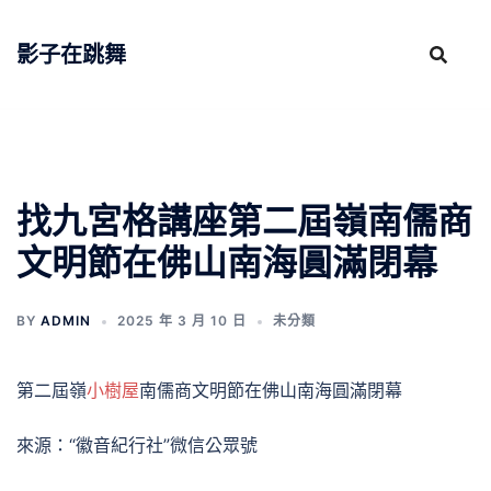
跳
至
影子在跳舞
主
要
內
容
找九宮格講座第二屆嶺南儒商
文明節在佛山南海圓滿閉幕
BY
ADMIN
2025 年 3 月 10 日
未分類
第二屆嶺
小樹屋
南儒商文明節在佛山南海圓滿閉幕
來源：“徽音紀行社”微信公眾號