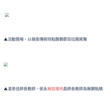
▲活動開場，以嶺南傳統特點醒獅節目拉開尾聲
▲湯恩佳師長教師、侯永
舞蹈場地
昌師長教師為舞獅點睛