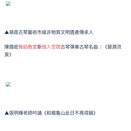
▲嶺南古琴藝術市級非物質文明遺產傳承人
陳璐密
舞蹈教室
斯
個人空間
古琴彈奏古琴名曲：《碧澗流
泉》
▲張明輝老師吟誦《和楊龜山此日不再得韻》