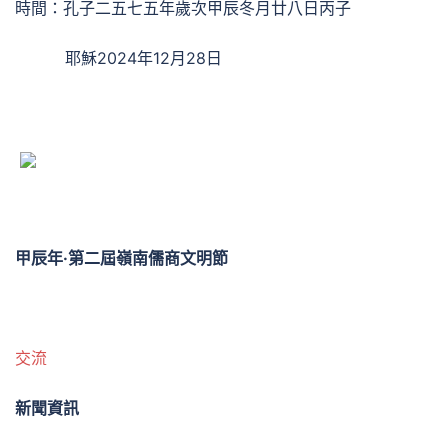
時間：孔子二五七五年歲次甲辰冬月廿八日丙子
耶穌2024年12月28日
甲辰年·第二屆嶺南儒商文明節
交流
新聞資訊