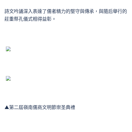
詩文吟誦深入表達了儒者精力的堅守與傳承，與隨后舉行的
莊重祭孔儀式相得益彰。
▲第二屆嶺南儒商文明節崇圣典禮