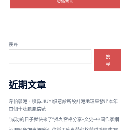
搜尋
搜
尋
近期文章
韋帕襲港，噴鼻JIUYI俱意診所設計港地理臺發出本年
首個十號颶風信號
“成功的日子就快來了”找九宮格分享–文史–中國作家網
酒吧緊急調車運啤酒 億嵐工廠直營蘇格蘭球迷險些“喝