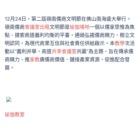
12月24日，第二屆嶺南儒商文明節在佛山南海盛大舉行。
嶺南儒商
會議室出租
文明節是
瑜伽場地
一個以儒家思惟為焦
點、摸索商道義利均衡的平臺，通過弘揚儒商精力、樹立文
明認同，為現代商業互信與社會責任供給啟示。本
教學
次活
動以“義利并舉，商道
共享會議室
共贏”為主題，旨在傳承儒
商精力、推
家教
廣儒商價值、鏈接產業資源，促進配合發
展。
瑜伽教室