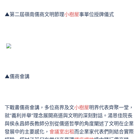
▲第二屆嶺南儒商文明節理
小樹屋
事單位授牌儀式
▲儒商會講
下戰書儒商會講，多位商界及文
小樹屋
明界代表齊聚一堂，
就“義利并舉”理念展開商道與文明的深刻對話。湯恩佳院長
與侯永昌師長教師分別從儒道哲學的角度闡述了文明在企業
發展中的主要感化，
會議室出租
而企業家代表們則結合實際