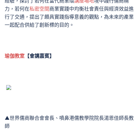
經驗，探討了若何在當代商業環
講座場地
境中踐行儒商精
力，若何在
私密空間
商業實踐中均衡社會責任與經濟效益進
行了交通，提出了頗具實踐指導意義的觀點，為未來的產業
一起配合供給了創新標的目的。
瑜伽教室
【會講嘉賓】
▲世界儒商聯合會會長、噴鼻港儒教學院院長湯恩佳師長教
師