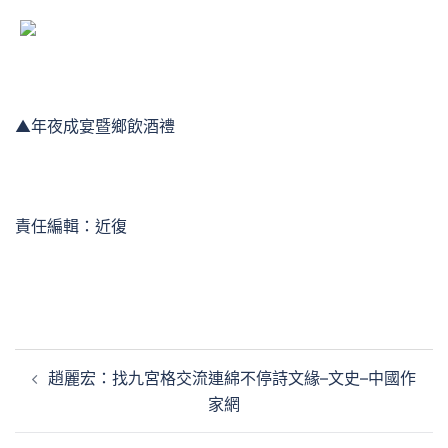
▲年夜成宴暨鄉飲酒禮
責任編輯：近復
文
趙麗宏：找九宮格交流連綿不停詩文緣–文史–中國作
章
家網
導
覽