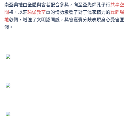
崇圣典禮由全體與會者配合參與，向至圣先師孔子行
共享空
間
禮，以莊
瑜伽教室
重的情勢激發了對于儒家精力的
舞蹈場
地
敬佩，增強了文明認同感，與會嘉賓分歧表現身心受害匪
淺。