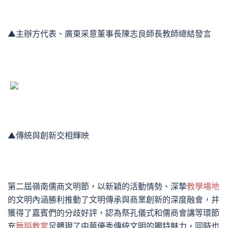
▲主辦方代表、廣東采意董事長陳志良師長教師總結發言
▲傳統與創新交相輝映
第二屆嶺南儒商文明節，以新穎的活動情勢、深摯
教學場地
的文明內涵勝利推動了文明傳承與商業創新的深度融會，并
獲得了嘉賓們的分歧好評，認為祭孔儀式和儒商會講等環節
充
舞蹈教室
足體現了中華優秀傳統文明的獨特魅力，同時也