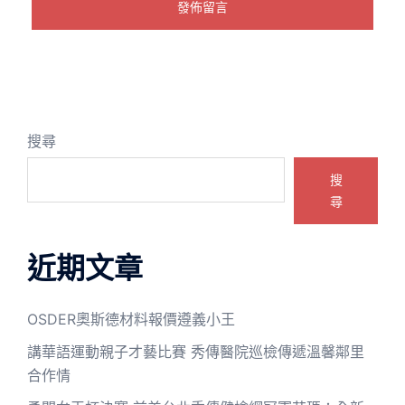
搜尋
搜
尋
近期文章
OSDER奧斯德材料報價遵義小王
講華語運動親子才藝比賽 秀傳醫院巡檢傳遞溫馨鄰里
合作情