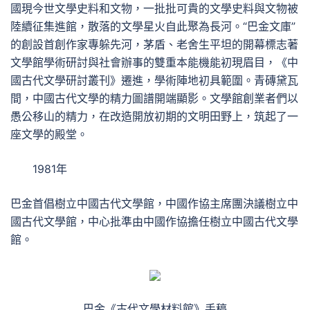
國現今世文學史料和文物，一批批可貴的文學史料與文物被
陸續征集進館，散落的文學星火自此聚為長河。“巴金文庫”
的創設首創作家專躲先河，茅盾、老舍生平坦的開幕標志著
文學館學術研討與社會辦事的雙重本能機能初現眉目，《中
國古代文學研討叢刊》遷進，學術陣地初具範圍。青磚黛瓦
間，中國古代文學的精力圖譜開端顯影。文學館創業者們以
愚公移山的精力，在改造開放初期的文明田野上，筑起了一
座文學的殿堂。
1981年
巴金首倡樹立中國古代文學館，中國作協主席團決議樹立中
國古代文學館，中心批準由中國作協擔任樹立中國古代文學
館。
巴金《古代文學材料館》手稿