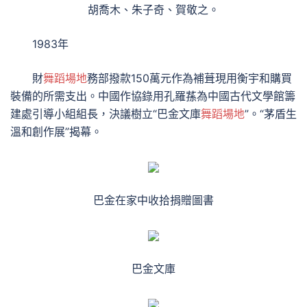
胡喬木、朱子奇、賀敬之。
1983年
財
舞蹈場地
務部撥款150萬元作為補葺現用衡宇和購買
裝備的所需支出。中國作協錄用孔羅蓀為中國古代文學館籌
建處引導小組組長，決議樹立“巴金文庫
舞蹈場地
”。“茅盾生
溫和創作展”揭幕。
巴金在家中收拾捐贈圖書
巴金文庫