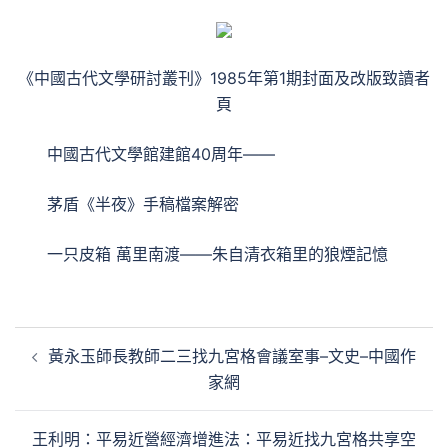
《中國古代文學研討叢刊》1985年第1期封面及改版致讀者
頁
中國古代文學館建館40周年——
茅盾《半夜》手稿檔案解密
一只皮箱 萬里南渡——朱自清衣箱里的狼煙記憶
文
黃永玉師長教師二三找九宮格會議室事–文史–中國作
章
家網
導
覽
王利明：平易近營經濟增進法：平易近找九宮格共享空