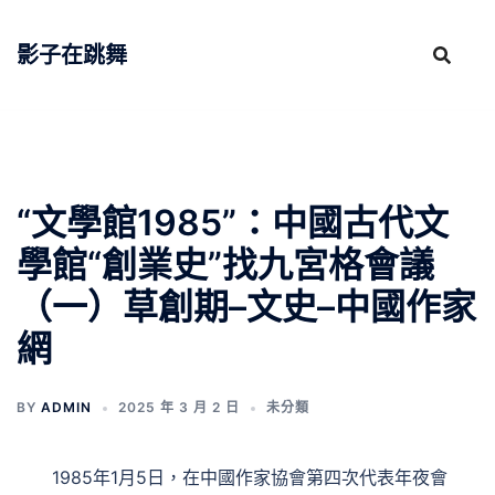
跳
至
影子在跳舞
主
要
內
容
“文學館1985”：中國古代文
學館“創業史”找九宮格會議
（一）草創期–文史–中國作家
網
BY
ADMIN
2025 年 3 月 2 日
未分類
1985年1月5日，在中國作家協會第四次代表年夜會