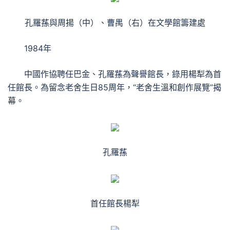
孔羅蓀與周揚（中）、曹禺（右）在文學館籌建處
1984年
中國作協聘任巴金、孔羅蓀為聲譽館長，錄用楊犁為首
任館長。為留念老舍生日85周年，“老舍生溫和創作展覽”揭
幕。
孔羅蓀
首任館長楊犁