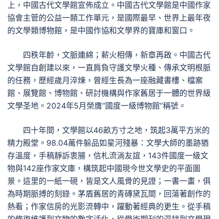
上，中國古代文學館宣佈成立。中國古代文學館是中國作家
協會主管的公益一類工作單元，是國際最早、世界上最年夜
的文學類博物館，是中國作協和文學界的寶庫和窗口。
四秩年齡，文脈連綿；薪火相傳，新章再啟。中國古代
文學館自創建以來，一直肩負守護文學火種、傳承文明根脈
的任務，歷經歲月淬煉，曾經生長為一座融藏書樓、檔案
館、展覽館、博物館、研討機構與作家舊居于一體的世界級
文學圣地。2024年5月榮膺“國度一級博物館”稱號。
四十年間，文學館以46畝方寸之地，筑起3萬平方米的
精力殿堂。98.04萬件躲品如星河殘暴：文學大師的墨跡猶
存溫度，手稿靜訴衷腸，信札流淌友誼，143件國度一級文
物與142座作家文庫，構筑起中國現今世文學史的平面圖
景。這里的一紙一硯，皆是文人風骨的見證；一書一畫，俱
為時期脈搏的刻錄。茅盾舊居的青磚黛瓦間，回蕩著創作的
熱看；作家信房的光影流轉中，躍動著經典的更生。從手稿