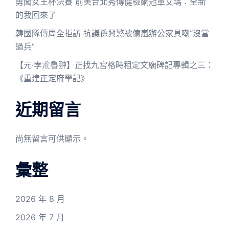
勇闖女王杯決賽 前美台北秀傳健檢網冠軍艾瑪：全新
的我回來了
韓國隊傳周全拒訪 抗議孫興慜被億嵐辦公家具嘲“沒當
過兵”
【元·孛朮魯翀】正找九宮格時租定文廟碑記專輯之三：
《重建正定府學記》
近期留言
尚無留言可供顯示。
彙整
2026 年 8 月
2026 年 7 月