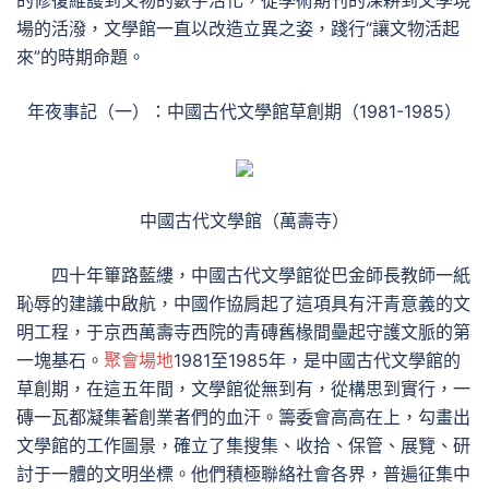
的修復維護到文物的數字活化，從學術期刊的深耕到文學現
場的活潑，文學館一直以改造立異之姿，踐行“讓文物活起
來”的時期命題。
年夜事記（一）：中國古代文學館草創期（1981-1985）
中國古代文學館（萬壽寺）
四十年篳路藍縷，中國古代文學館從巴金師長教師一紙
恥辱的建議中啟航，中國作協肩起了這項具有汗青意義的文
明工程，于京西萬壽寺西院的青磚舊椽間壘起守護文脈的第
一塊基石。
聚會場地
1981至1985年，是中國古代文學館的
草創期，在這五年間，文學館從無到有，從構思到實行，一
磚一瓦都凝集著創業者們的血汗。籌委會高高在上，勾畫出
文學館的工作圖景，確立了集搜集、收拾、保管、展覽、研
討于一體的文明坐標。他們積極聯絡社會各界，普遍征集中