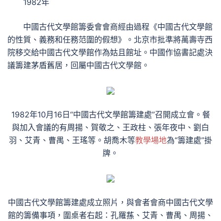
1982年
中國古代文學館籌委會會商經由過程《中國古代文學館
的性質、義務和任務范圍的假想》。北京市批準將萬壽寺西
院移交給中國古代文學館作為姑且館址。中國作協書記處決
議籌建茅盾舊居，回屬中國古代文學館。
1982年10月16日“中國古代文學館籌建處”召開成立會。餐
與加入會議的有周揚、賀敬之、王政柱、張年夜中、劉白
羽、艾青、曹禺、王瑤等。胡喬木等
教學場地
為“籌建處”掛
牌。
中國古代文學館籌建處成立照片，與會者會商中國古代文學
館的籌備事項，圍桌者右起：孔羅蓀、艾青、曹禺、周揚、