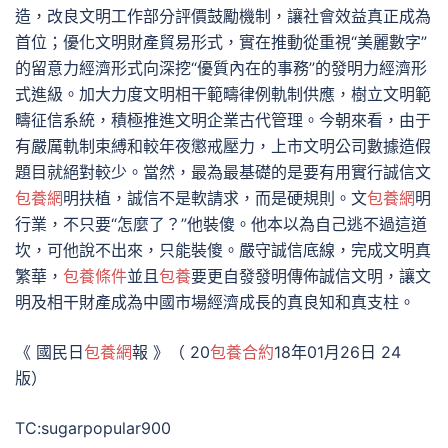
造，改良文明工作部分評價鼓勵機制，讓社會效益真正成為
首位；優化文明財產貿易形式，實在推動從重視“美麗數字”
的留意力經濟形式向深挖“優質內在的事務”的發明力經濟形
式進級。加大力度文明相干範疇律例軌制供應，樹立文明範
疇征信系統，積極推進文明企業古代管理。今朝來看，由于
有嚴厲軌制束縛和較年夜懲戒壓力，上市文明公司數據造假
題目就絕對較少。當然，最為最基礎的是要有用實行誠信文
包養網
明扶植，誠信不是軟請求，而是硬規則。文
包養網
明
行業，不只要“怎麼了？”他裝傻。他本以為自己逃不過這道
坎，可他說不出來，只能裝傻。嚴守誠信底線，完成文明真
繁華，
包養條件
並且
包養
要更自發發明傳佈誠信文明，讓文
明及相干財產成為中國市場經濟成長的真良知和真支柱。
《 國民日
包養網
報 》（ 20
包養合約
18年01月26日 24
版）
TC:sugarpopular900