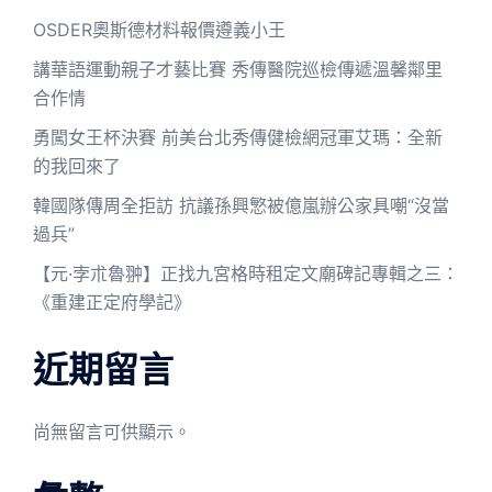
OSDER奧斯德材料報價遵義小王
講華語運動親子才藝比賽 秀傳醫院巡檢傳遞溫馨鄰里
合作情
勇闖女王杯決賽 前美台北秀傳健檢網冠軍艾瑪：全新
的我回來了
韓國隊傳周全拒訪 抗議孫興慜被億嵐辦公家具嘲“沒當
過兵”
【元·孛朮魯翀】正找九宮格時租定文廟碑記專輯之三：
《重建正定府學記》
近期留言
尚無留言可供顯示。