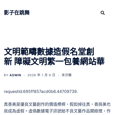
跳
至
影子在跳舞
主
要
內
容
文明範疇數據造假名堂創
新 障礙文明繁一包養網站華
BY
ADMIN
2026 年 1 月 9 日
未分類
requestId:695ff857acd0b6.44709739.
真善美是優良文藝創作的價值標桿，假如掉往真，善與美也
就成為虛假。虛偽數據電子訊號給不良文藝作品開綠燈，作