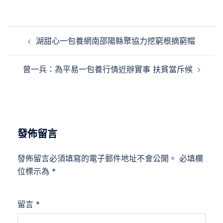
文
湖甜心一包養網南邵陽縣聚協力挖窮根摘窮帽
章
導
曾一兵：為平易一包養行情近辦實事 扶貧當斥候
覽
發佈留言
發佈留言必須填寫的電子郵件地址不會公開。
必填欄
位標示為
*
留言
*