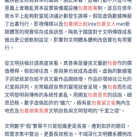
攙扶甚至財務資本的籌碼。由此來看，這種行動不只從市場
意義上會雜亂資本設置裝備擺設機
包養故事
制，並且在很年
夜水平上能夠對當局決議計劃發生誤導。假如虛偽數據掩蔽
了出書刊行、影視傳媒以及
包養網比較
inte
包養女人
rnet新
媒體等的現實保存成長狀態，晦氣于國度對于文明傳媒成長
做出更公道軌制設定，影響到文明體系體例改造實在有用實
行。
從文明扶植計謀高度來看，真善美是優良文藝創
包養
作的價
值標桿，假如掉往真，善與美也就成為虛假。虛偽的數據電
子訊號就是在給不良文藝作品開綠燈，作品好壞掉往公允的
尺度與評判，劣幣驅趕良幣的窘境就會呈現，進
包養
而形成
文明發明與傳佈的系統性紊亂。用網友
包養意思
的話說，細
思恐極。數字虛偽如許的“蟻穴”，極有能
包養留言板
夠內生
地危及
包養網車馬費
文明自負與文明發明的“千里之堤”。
文明數字“假”繁華不只是短痛更是長害，應對如許的題目，
既需求集中整治，更要長效根治。不竭深化文明體系體例改