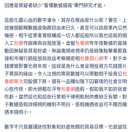
回應是質疑者缺少“看懂數據描寫”專門研究才能。
這般化盡心血的數字灌水，其存在根由是什么呢？實在，上
述幾個範疇數據虛偽題目由來已久，甚至可以說是業內公然
機密，相干從業者曾經構成一切人都這般所以我也這般的個
人工
包養
作麻痺與自我放蕩。虛擬
包養網
夸年夜數據的直接
動因無疑是貿易好處，無論電視收視率仍是錄像點擊量都直
接和市場行銷投放與效益考察親密相
包養甜心網
干，對于本
錢運營影響也很年夜，這就是為什么會呈現投資方花錢買片
子票房的緣由，令人注視的票房數據可以帶動相干投資公
包
養網單次
司股價下跌。還有一品種似階下囚窘境的社會文明
心態作怪，即大師都在浮夸
包養網
造假，假如我不如許就會
吃虧。當然這也和這些行業相干律例軌制供應缺乏有關，對
于數據造假詳細規約機制不明白，造假機遇收益可不雅而機
遇本錢很小。
數字不只是嚴謹迷信對象和好處攸關的貿易目標，也是誠信