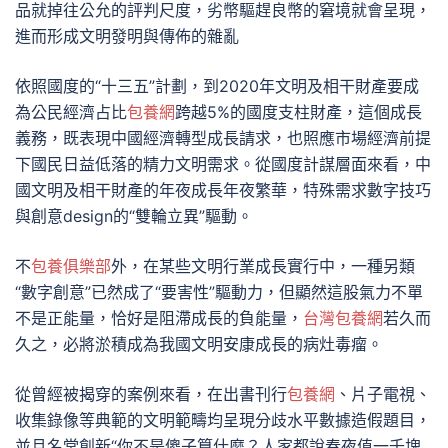
品就掉往公允的評判尺度，劣幣驅趕良幣的窘境就會呈現，
進而形成文明發明與傳佈的雜亂
依照國度的“十三五”計劃，到2020年文明及相干財產要成
為公民經濟占比
包養網
跨越5%的國度支柱財產，這個成長
義務，既表現中國經濟轉型成長請求，也照應市場經濟前提
下國民日益低落的精力文明需求。從國度計謀層面來看，中
國文明及相干財產的年夜成長年夜繁華，特殊需求數字技巧
與創意design的“雙輪立異”驅動。
不
包養俱樂部
外，在某些文明行業成長實行中，一種另類
“數字創意”已然成了“要害性”驅動力，但顯然這股氣力不單
不是正能量，恰好是阻滯成長的負能量，
台灣包養網
若久而
久之，必將淤積成為我國文明安康成長的病灶毒瘤。
從曾經被揭穿的案例來看，在出書刊行
包養網
、片子電視、
收集錄像等典範的文明範疇均呈現分歧水平數據造假題目，
並且名堂創新“你不是傻子算什麼？人家都說春夜值一千塊