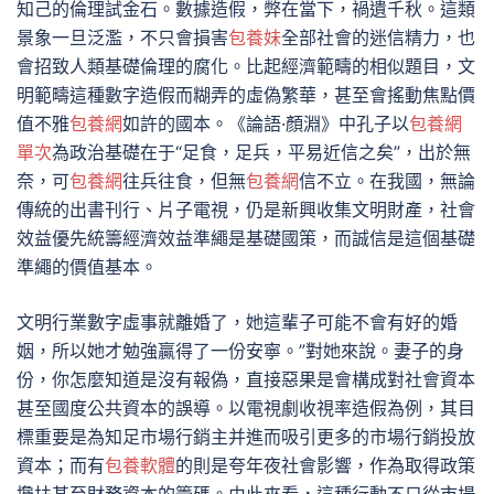
知己的倫理試金石。數據造假，弊在當下，禍遺千秋。這類
景象一旦泛濫，不只會損害
包養妹
全部社會的迷信精力，也
會招致人類基礎倫理的腐化。比起經濟範疇的相似題目，文
明範疇這種數字造假而糊弄的虛偽繁華，甚至會搖動焦點價
值不雅
包養網
如許的國本。《論語·顏淵》中孔子以
包養網
單次
為政治基礎在于“足食，足兵，平易近信之矣”，出於無
奈，可
包養網
往兵往食，但無
包養網
信不立。在我國，無論
傳統的出書刊行、片子電視，仍是新興收集文明財產，社會
效益優先統籌經濟效益準繩是基礎國策，而誠信是這個基礎
準繩的價值基本。
文明行業數字虛事就離婚了，她這輩子可能不會有好的婚
姻，所以她才勉強贏得了一份安寧。”對她來說。妻子的身
份，你怎麼知道是沒有報偽，直接惡果是會構成對社會資本
甚至國度公共資本的誤導。以電視劇收視率造假為例，其目
標重要是為知足市場行銷主并進而吸引更多的市場行銷投放
資本；而有
包養軟體
的則是夸年夜社會影響，作為取得政策