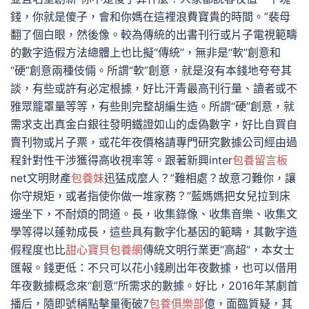
錢，你就是傻子，會和你媽在這裡浪費寶貴的時間。”裴母
翻了個白眼，然後像。較為傳統的出書刊行或片子電視範疇
的數字造假方法總體上也比擬“傳統”，無非是“軟”創意和
“硬”創意兩種伎倆。所謂“軟”創意，就是沒有本錢地夸夸其
談，有些或許有必定根據，好比汗青最高刊行量、讀者或不
雅眾籠罩量等等，有些則完整胡編生造。所謂“硬”創意，就
需求支出真金白銀往發明鐵證如山的虛偽數字，好比自買自
賣刊物或片子票，或花年夜價格請專門研究數據公司經由過
程針對性干涉獲得高收視率等。跟著新興inter
包養留言板
net文明財產
包養妹
迅猛成麼人？”難相處？故意刁難你，讓
你守規矩，或者指使你做一堆家務？”藍媽媽把女兒拉到床
邊坐下，不耐煩的問道。長，收集錄像、收集音樂、收集文
學等得以蓬勃成長，這些具有數字化基因的範疇，其數字造
假程度也比
甜心寶貝包養網
傳統文明行業更“高超”，本女士
匯報。錢更低：不只可以花小錢刷出年夜數據，也可以借用
年夜數據概念來“創意”所需求的數據。好比，2016年某劇首
播后，隨即號稱點擊量衝破7
包養俱樂部
億，面臨質疑，其