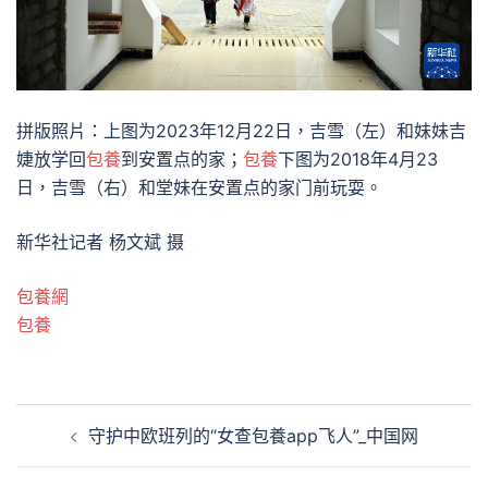
拼版照片：上图为2023年12月22日，吉雪（左）和妹妹吉
婕放学回
包養
到安置点的家；
包養
下图为2018年4月23
日，吉雪（右）和堂妹在安置点的家门前玩耍。
新华社记者 杨文斌 摄
包養網
包養
文
守护中欧班列的“女查包養app飞人”_中国网
章
導