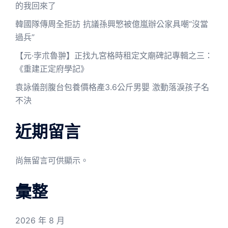
的我回來了
韓國隊傳周全拒訪 抗議孫興慜被億嵐辦公家具嘲“沒當
過兵”
【元·孛朮魯翀】正找九宮格時租定文廟碑記專輯之三：
《重建正定府學記》
袁詠儀剖腹台包養價格產3.6公斤男嬰 激動落淚孩子名
不決
近期留言
尚無留言可供顯示。
彙整
2026 年 8 月