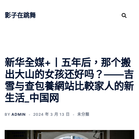
跳
至
影子在跳舞
主
要
內
容
新华全媒+丨五年后，那个搬
出大山的女孩还好吗？——吉
雪与查包養網站比較家人的新
生活_中国网
BY
ADMIN
2024 年 3 月 13 日
未分類