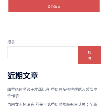
搜尋
搜
尋
近期文章
講華語運動親子才藝比賽 秀傳醫院巡檢傳遞溫馨鄰里
合作情
勇闖女王杯決賽 前美台北秀傳健檢網冠軍艾瑪：全新