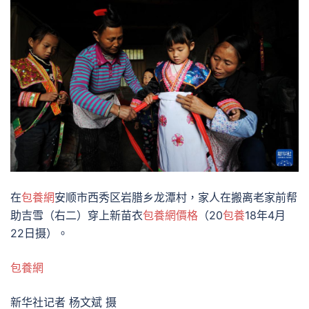
在
包養網
安顺市西秀区岩腊乡龙潭村，家人在搬离老家前帮
助吉雪（右二）穿上新苗衣
包養網價格
（20
包養
18年4月
22日摄）。
包養網
新华社记者 杨文斌 摄