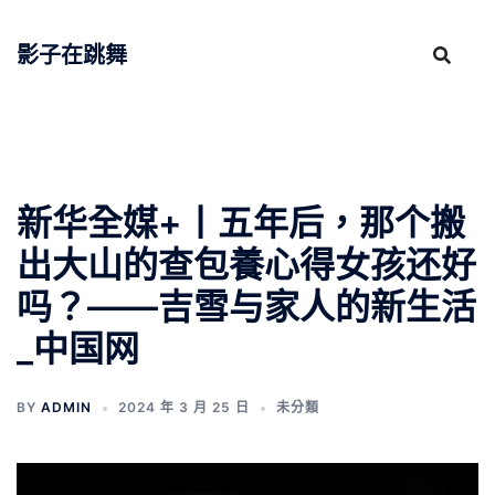
跳
至
影子在跳舞
主
要
內
容
新华全媒+丨五年后，那个搬
出大山的查包養心得女孩还好
吗？——吉雪与家人的新生活
_中国网
BY
ADMIN
2024 年 3 月 25 日
未分類