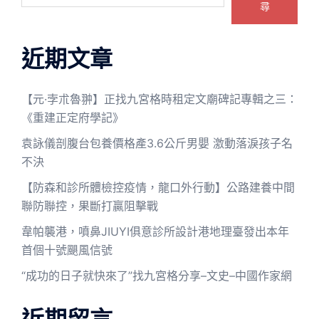
尋
近期文章
【元·孛朮魯翀】正找九宮格時租定文廟碑記專輯之三：
《重建正定府學記》
袁詠儀剖腹台包養價格產3.6公斤男嬰 激動落淚孩子名
不決
【防森和診所體檢控疫情，龍口外行動】公路建養中間
聯防聯控，果斷打贏阻擊戰
韋帕襲港，噴鼻JIUYI俱意診所設計港地理臺發出本年
首個十號颶風信號
“成功的日子就快來了”找九宮格分享–文史–中國作家網