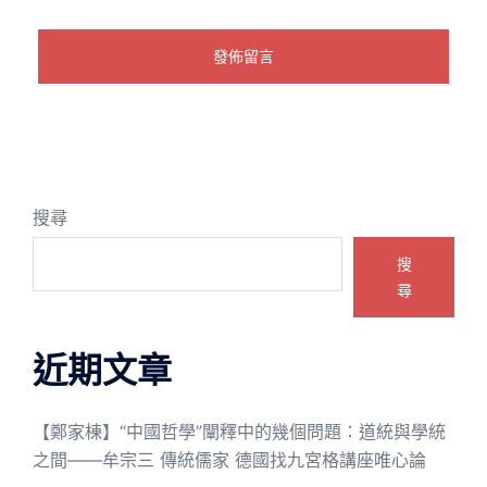
搜尋
搜
尋
近期文章
【鄭家棟】“中國哲學”闡釋中的幾個問題：道統與學統
之間——牟宗三 傳統儒家 德國找九宮格講座唯心論