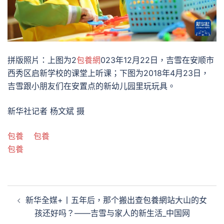
拼版照片：上图为2
包養網
023年12月22日，吉雪在安顺市
西秀区启新学校的课堂上听课；下图为2018年4月23日，
吉雪跟小朋友们在安置点的新幼儿园里玩玩具。
新华社记者 杨文斌 摄
包養
包養
包養
文
新华全媒+丨五年后，那个搬出查包養網站大山的女
章
孩还好吗？——吉雪与家人的新生活_中国网
導