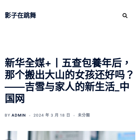
跳
至
影子在跳舞
主
要
內
容
新华全媒+丨五查包養年后，
那个搬出大山的女孩还好吗？
——吉雪与家人的新生活_中
国网
BY
ADMIN
2024 年 3 月 18 日
未分類