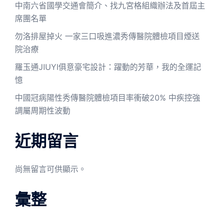
中南六省國學交通會簡介、找九宮格組織辦法及首屆主
席團名單
勿洛排屋掉火 一家三口吸進濃秀傳醫院體檢項目煙送
院治療
羅玉通JIUYI俱意豪宅設計：躍動的芳華，我的全運記
憶
中國冠病陽性秀傳醫院體檢項目率衝破20% 中疾控強
調屬周期性波動
近期留言
尚無留言可供顯示。
彙整