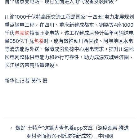
首个落点变电站，现已全面进入电气设备安装阶段。
川渝1000千伏特高压交流工程是国家“十四五”电力发展规划
重点输电工程，在四川、重庆新建成都东、铜梁等4座1000
千伏
包養網
特高压变电站。该工程建成后预计每年可输送电
量350亿千瓦
包養
时，能有效推动川西甘孜、阿坝地区水电
等清洁能源外送，保障成渝负荷中心用电需求，提升川渝地
区电网整体供电能力和运行可靠性，助力成渝双城经济圈、
长江经济带高质量建设。
新华社记者 黄伟 摄
文
做好“土特产”这篇大查包養app文章（深度观察·推进
章
乡村全面振兴不断取得新成效）_中国网