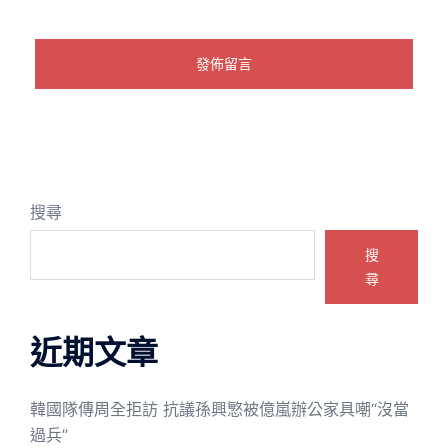
搜尋
搜
尋
近期文章
韓國隊傳周全拒訪 抗議孫興慜被億嵐辦公家具嘲“沒當
過兵”