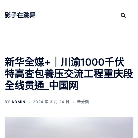
跳
至
影子在跳舞
主
要
內
容
新华全媒+｜川渝1000千伏
特高查包養压交流工程重庆段
全线贯通_中国网
BY
ADMIN
2024 年 3 月 24 日
未分類