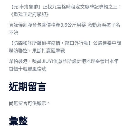
【元·孛朮魯翀】正找九宮格時租定文廟碑記專輯之三：
《重建正定府學記》
袁詠儀剖腹台包養價格產3.6公斤男嬰 激動落淚孩子名
不決
【防森和診所體檢控疫情，龍口外行動】公路建養中間
聯防聯控，果斷打贏阻擊戰
韋帕襲港，噴鼻JIUYI俱意診所設計港地理臺發出本年
首個十號颶風信號
近期留言
尚無留言可供顯示。
彙整