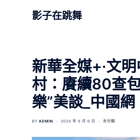
跳
至
影子在跳舞
主
要
內
容
新華全媒+·文
村：賡續80查
樂”美談_中國網
BY
ADMIN
2024 年 9 月 9 日
未分類