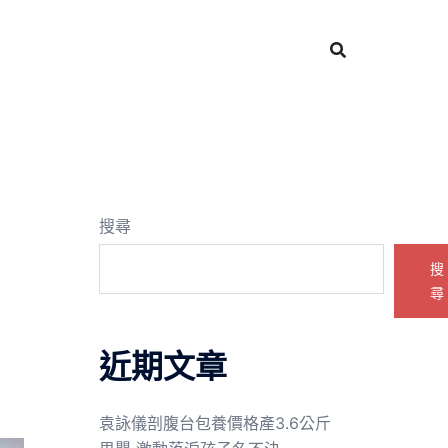
搜尋
搜
尋
近期文章
袁詠儀剖腹台包養價格產3.6公斤