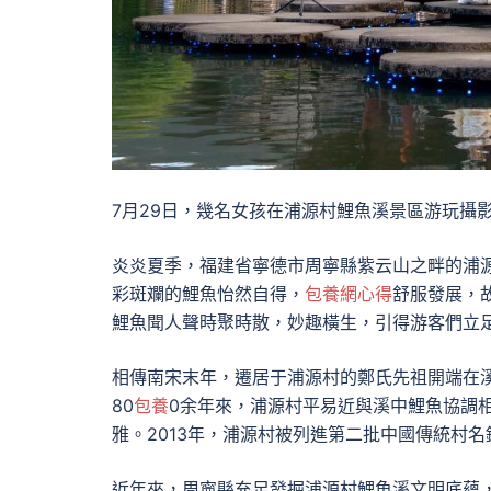
7月29日，幾名女孩在浦源村鯉魚溪景區游玩攝
炎炎夏季，福建省寧德市周寧縣紫云山之畔的浦
彩斑斕的鯉魚怡然自得，
包養網心得
舒服發展，
鯉魚聞人聲時聚時散，妙趣橫生，引得游客們立
相傳南宋末年，遷居于浦源村的鄭氏先祖開端在
80
包養
0余年來，浦源村平易近與溪中鯉魚協調相
雅。2013年，浦源村被列進第二批中國傳統村名
近年來，周寧縣充足發掘浦源村鯉魚溪文明底蘊