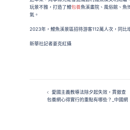
玩景不雅，打造了鯉
包養
魚溪畫院、風俗館、魚
氣。
2023年，鯉魚溪景區招待游客112萬人次，同比增
新華社記者姜克紅攝
文
愛國主義教導法除夕起失效，貫徹查
章
包養網心得實行的重點有哪些？_中國網
導
覽