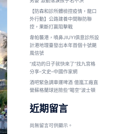
男嬰 激動落淚孩子名不決
【防森和診所體檢控疫情，龍口
外行動】公路建養中間聯防聯
控，果斷打贏阻擊戰
韋帕襲港，噴鼻JIUYI俱意診所設
計港地理臺發出本年首個十號颶
風信號
“成功的日子就快來了”找九宮格
分享–文史–中國作家網
酒吧緊急調車運啤酒 億嵐工廠直
營蘇格蘭球迷險些“喝空”波士頓
近期留言
尚無留言可供顯示。