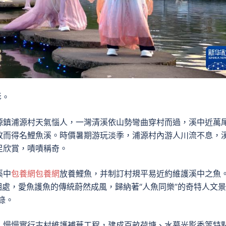
影。
源鎮浦源村天氣惱人，一灣清溪依山勢彎曲穿村而過，溪中近萬
故而得名鯉魚溪。時價暑期游玩淡季，浦源村內游人川流不息，
足欣賞，嘖嘖稱奇。
溪中
包養網
包養網
放養鯉魚，并制訂村規平易近約維護溪中之魚
處，愛魚護魚的傳統蔚然成風，歸納著“人魚同樂”的奇特人文
錄。
，慢慢實行古村維護補葺工程，建成百畝荷塘、水幕光影秀等特