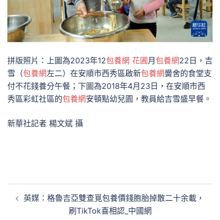
拼版照片：上圖為2023年12
包養網 花圃
月
包養網
22日，吉
雪（
包養網
左二）在安順市西秀區啟新
包養網
黌舍的食堂支
付不花錢養分午餐；下圖為2018年4月23日，在安順市西
秀區彩虹社區的
包養網
安頓點幼兒園，教員給吉雪盛早餐。
新華社記者 楊文斌 攝
文
英媒：格魯吉亞雙查覓包養價錢胞胎掉散二十余載，
章
刷TikTok喜相認_中國網
導