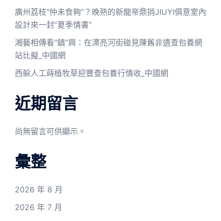
廣州荔枝“仲未食夠”？晚熟的新龍帝鼎捎JIUYI俱意室內
設計來一封“夏季情書”
湘藝相傳看“鎮”興：在漂亮河街碰見陳舊非遺查包養網
站比擬_中國網
西躲人工蒔植牧草迎豐查包養行情收_中國網
近期留言
尚無留言可供顯示。
彙整
2026 年 8 月
2026 年 7 月