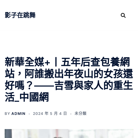
跳
至
影子在跳舞
主
要
內
容
新華全媒+丨五年后查包養網
站，阿誰搬出年夜山的女孩還
好嗎？——吉雪與家人的重生
活_中國網
BY
ADMIN
2024 年 5 月 4 日
未分類