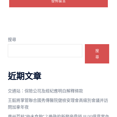
搜尋
搜
尋
近期文章
交通站：保險公司及經紀應明白解釋條款
王毅將掌管聯合國秀傳醫院健檢安理會高級別會議并訪
問加拿年夜
廣州荔枝“仲未食夠”？晚熟的新龍帝鼎捎JIUYI俱意室內