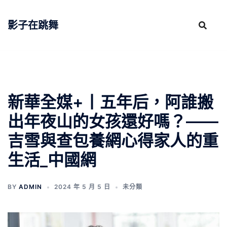
跳
至
影子在跳舞
主
要
內
容
新華全媒+丨五年后，阿誰搬
出年夜山的女孩還好嗎？——
吉雪與查包養網心得家人的重
生活_中國網
BY
ADMIN
2024 年 5 月 5 日
未分類