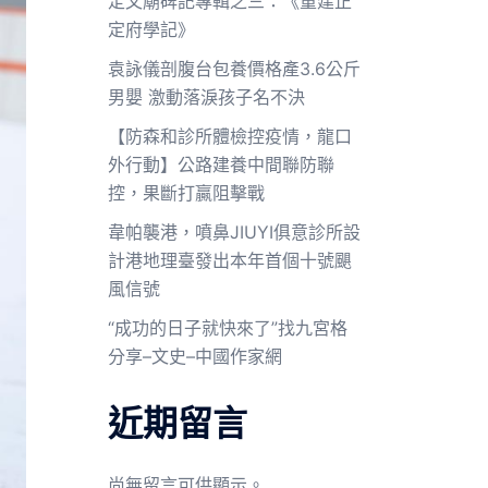
定文廟碑記專輯之三：《重建正
定府學記》
袁詠儀剖腹台包養價格產3.6公斤
男嬰 激動落淚孩子名不決
【防森和診所體檢控疫情，龍口
外行動】公路建養中間聯防聯
控，果斷打贏阻擊戰
韋帕襲港，噴鼻JIUYI俱意診所設
計港地理臺發出本年首個十號颶
風信號
“成功的日子就快來了”找九宮格
分享–文史–中國作家網
近期留言
尚無留言可供顯示。