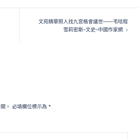
文苑精華照人找九宮格會議世——弔唁程
雪莉密斯–文史–中國作家網
公開。
必填欄位標示為
*