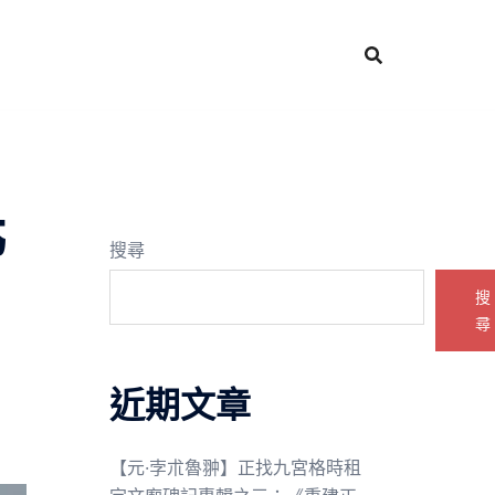
北
搜尋
搜
尋
近期文章
【元·孛朮魯翀】正找九宮格時租