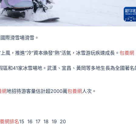
山國際滑雪場滑雪。
上風，推進“冷”資本煥發“熱”活氣，冰雪游玩疾速成長。
包養網
假區和41家冰雪場地。武漢、宜昌、黃岡等多地生長為全國著名
養網
地招待游客量估計超2000萬
包養網
人次。
養網排名
15 16 17 18 19 20