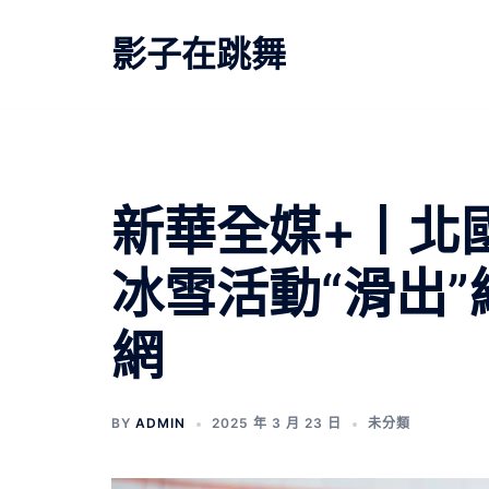
跳
至
影子在跳舞
主
要
內
容
新華全媒+丨北
冰雪活動“滑出
網
BY
ADMIN
2025 年 3 月 23 日
未分類