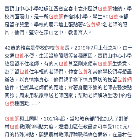
豐頂山中心小學地處江西省宜春市袁州區洪
包養網
塘鎮，學
校四面環山，是一所
包養網
寄宿制小學，學生60
包養
％都
是留守兒童。學校的展示墻上張貼著4
包養網
1名老師的照
片，他們，堅守在深山之中，教書育人。
42歲的韓富是學校的校
包養
長，2019年7月上任之初，由于
交通
包養
不便、生活設施簡陋等各種原因，豐頂山中心小學
總是留不住老師，有的人
包養
甚至剛來便萌
包養網
生退意。
為了留
包養
住年輕的老師們，韓富
包養
和其他學校領導想盡
辦法，以真情換真心：他們親手寫下情真意切的挽留
包養網
信件，拉近與老師們的距離；背著身體不適的老師去醫療點
問診；周末用私家車送老師回家；幫助老師解決生活中的各
包養
種困難……。
包養網
與此同時，2021年起，當地教育部門也加大了對鄉
村
包養
教師的補貼力度，邊遠山區任教最高可享受1100元/
月的特殊津貼，開通農村教師評聘職稱綠色通道，在農村任