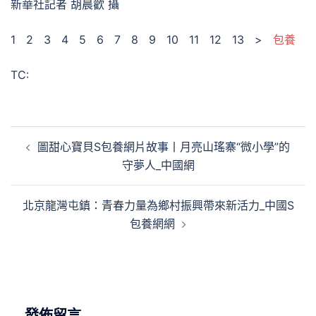
新華社記者 胡晨歡 攝
1 2 3 4 5 6 7 8 9 10 11 12 13 >
包養
TC:
文
圖甜心寶貝S包養網片故事丨月亮山瑤寨“微小學”的
章
守夢人_中國網
導
覽
北京龍灣屯鎮：青春力量為鄉村振興帶來新活力_中國S
包養網網
發佈留言