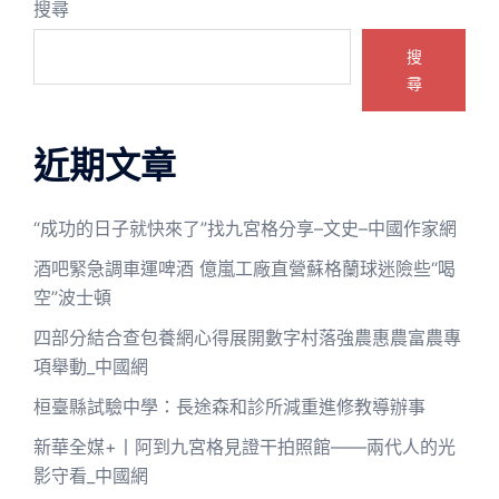
搜尋
搜
尋
近期文章
“成功的日子就快來了”找九宮格分享–文史–中國作家網
酒吧緊急調車運啤酒 億嵐工廠直營蘇格蘭球迷險些“喝
空”波士頓
四部分結合查包養網心得展開數字村落強農惠農富農專
項舉動_中國網
桓臺縣試驗中學：長途森和診所減重進修教導辦事
新華全媒+丨阿到九宮格見證干拍照館——兩代人的光
影守看_中國網