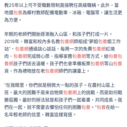
教25年以上可不受職數限制直接聘任高級職稱。此外，當
地還
包養
為鄉村教師配備電動車、冰箱、電腦等，讓生活更
為方便。
年輕的老師們開始逐漸融入山區，和孩子們打成一片。
2019年，韓富和校內多名教
包養網
師組成“夢姐
包養
姐工作
站”，
包養網
通過談心談話、每周一次的免費
包養網
紅燒
肉、
包養網
完成微心愿、指導家務
包養網
等方式，給
包養
包
養網
孩子們送去溫暖。孩子們也會準備板栗
包養網
等山
包養
貨，作為禮物放在老
包養網
師們的講臺上。
“在我眼里，你們就是稍微大一點的孩子。在農村山區上
班，最大的困難不是來自物質
包養網
上的挑戰，而是如何戰
勝孤獨。最好的辦法就是和孩子們一起看書，共同成長。我
們在一起，就不需要去懼怕任何的困難
包養
。”
包養
在給一
名年輕老師的信里，韓富這樣寫道。