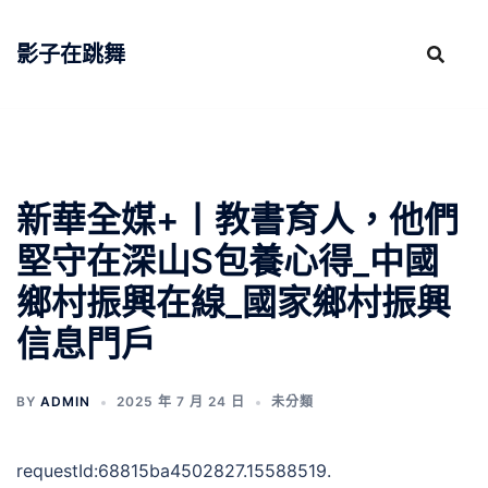
跳
至
影子在跳舞
主
要
內
容
新華全媒+丨教書育人，他們
堅守在深山S包養心得_中國
鄉村振興在線_國家鄉村振興
信息門戶
BY
ADMIN
2025 年 7 月 24 日
未分類
requestId:68815ba4502827.15588519.