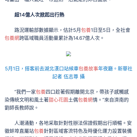
超14億人次掀起出行熱
路況運輸部數據顯示，估計5月
包養
1日至5日，全社會
包養網
跨區域職員活動量累計為14.67億人次。
5月1日，搭客前去湖北漢口站候車
包養故事
年夜廳。新華社
記者 伍志尊 攝
“我們一家
包養
四口趁著假期離開北京，帶孩子感觸感
染傳統文明和風土著
甜心花園
土偶
包養網
情。”來自濟南的
劉師長教師說。
人潮涌動，各地采取針對性辦法保證假期出行順暢。安
徽蚌埠直屬站
包養
針對區域客流特色及時優化運力設置裝備