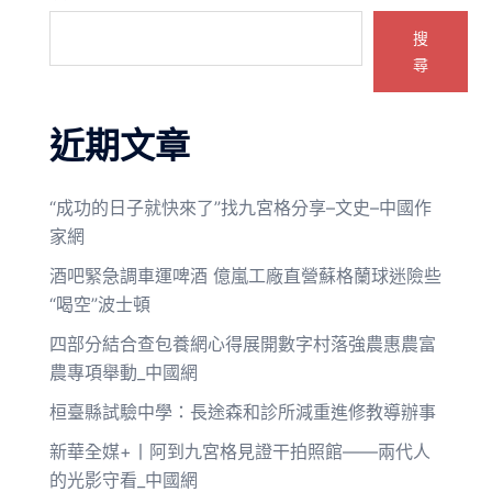
搜
尋
近期文章
“成功的日子就快來了”找九宮格分享–文史–中國作
家網
酒吧緊急調車運啤酒 億嵐工廠直營蘇格蘭球迷險些
“喝空”波士頓
四部分結合查包養網心得展開數字村落強農惠農富
農專項舉動_中國網
桓臺縣試驗中學：長途森和診所減重進修教導辦事
新華全媒+丨阿到九宮格見證干拍照館——兩代人
的光影守看_中國網