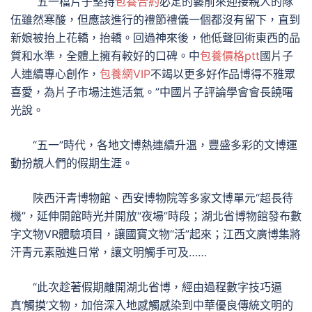
“五一檔片子堅持
包養合約
必定的藝前來迎接親人的隊
伍雖然寒酸，但應該進行的禮節禮儀一個都沒有留下，直到
新娘被抬上花轎，抬轎。回過神來後，他低聲回術東西的品
質和水準，全體上擁有較好的口碑。中
包養價格ptt
國片子
人連續專心創作，
包養網VIP
不竭以更多好作品博得不雅眾
喜愛，為片子市場注進活氣。”中國片子評論學會會長饒曙
光說。
“五一”時代，各地文博熱連續升溫，豐盛多彩的文博運
動扮靚人們的假期生涯。
陜西汗青博物館、西安博物院等多家文博單元“超長待
機”，延伸開館時光并開放“夜場”時段；湖北省博物館發布數
字文物VR體驗項目，讓國寶文物“活”起來；江西文廣博集將
汗青元素融進日常，讓文明觸手可及……
“此次趁著假期離開湖北省博，經由過程數字技巧逼
真‘觸摸’文物，加倍深入地感觸感染到中華優良傳統文明的