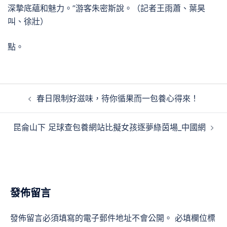
深摯底蘊和魅力。”游客朱密斯說。（記者王雨蕭、葉昊
叫、徐壯）
點。
文
春日限制好滋味，待你循果而一包養心得來！
章
導
昆侖山下 足球查包養網站比擬女孩逐夢綠茵場_中國網
覽
發佈留言
發佈留言必須填寫的電子郵件地址不會公開。
必填欄位標