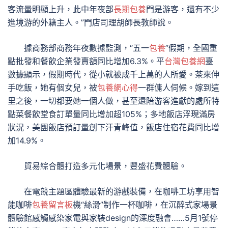
客流量明顯上升，此中年夜部
長期包養
門是游客，還有不少
進境游的外籍主人。”門店司理胡師長教師說。
據商務部商務年夜數據監測，“五一
包養
”假期，全國重
點批發和餐飲企業發賣額同比增加6.3%。平
台灣包養網
臺
數據顯示，假期時代，從小就被成千上萬的人所愛。茶來伸
手吃飯，她有個女兒，被
包養網心得
一群傭人伺候。嫁到這
里之後，一切都要她一個人做，甚至還陪游客進獻的處所特
點菜餐飲堂食訂單量同比增加超105%；多地飯店浮現滿房
狀況，美團飯店預訂量創下汗青峰值，飯店住宿花費同比增
加14.9%。
貿易綜合體打造多元化場景，豐盛花費體驗。
在電競主題區體驗最新的游戲裝備，在咖啡工坊享用智
能咖啡
包養留言板
機“絲滑”制作一杯咖啡，在沉醉式家場景
體驗館感觸感染家電與家裝design的深度融會……5月1號停