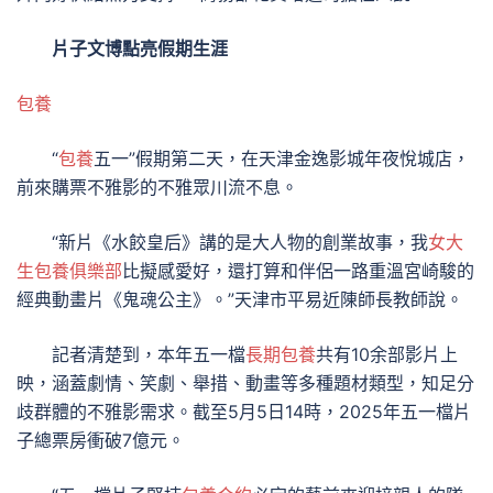
片子文博點亮假期生涯
包養
“
包養
五一”假期第二天，在天津金逸影城年夜悅城店，
前來購票不雅影的不雅眾川流不息。
“新片《水餃皇后》講的是大人物的創業故事，我
女大
生包養俱樂部
比擬感愛好，還打算和伴侶一路重溫宮崎駿的
經典動畫片《鬼魂公主》。”天津市平易近陳師長教師說。
記者清楚到，本年五一檔
長期包養
共有10余部影片上
映，涵蓋劇情、笑劇、舉措、動畫等多種題材類型，知足分
歧群體的不雅影需求。截至5月5日14時，2025年五一檔片
子總票房衝破7億元。