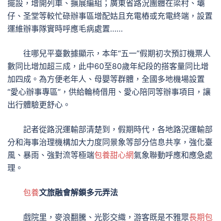
擺設，增開列車、擴展編組；廣東省路況團體在梁村、壩
仔、圣堂等較忙碌辦事區增配姑且充電樁或充電終端，設置
運維辦事隊實時呼應毛病處置……
往哪兒平臺數據顯示，本年“五一”假期初次預訂機票人
數同比增加超三成，此中60至80歲年紀段的搭客量同比增
加四成。為方便老年人、母嬰等群體，全國多地機場設置
“愛心辦事專區”，供給輪椅借用、愛心陪同等辦事項目，讓
出行體驗更舒心。
記者從路況運輸部清楚到，假期時代，各地路況運輸部
分和海事治理機構加大力度同景象等部分信息共享，強化臺
風、暴雨、強對流等極端
包養甜心網
氣象聯動呼應和應急處
理。
包養
文旅融會解鎖多元弄法
戲院里，麥浪翻騰、光影交織，游客既是不雅眾
長期包