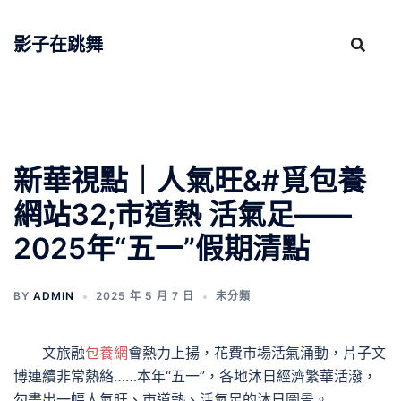
跳
至
影子在跳舞
主
要
內
容
新華視點｜人氣旺&#覓包養
網站32;市道熱 活氣足——
2025年“五一”假期清點
BY
ADMIN
2025 年 5 月 7 日
未分類
文旅融
包養網
會熱力上揚，花費市場活氣涌動，片子文
博連續非常熱絡……本年“五一”，各地沐日經濟繁華活潑，
勾畫出一幅人氣旺、市道熱、活氣足的沐日圖景。