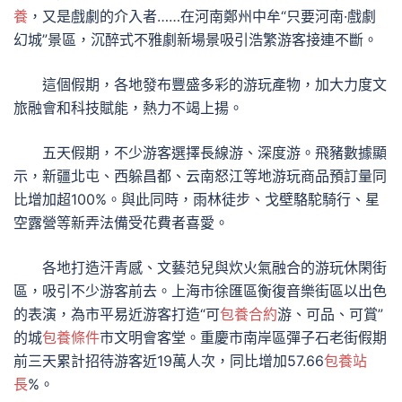
養
，又是戲劇的介入者……在河南鄭州中牟“只要河南·戲劇
幻城”景區，沉醉式不雅劇新場景吸引浩繁游客接連不斷。
這個假期，各地發布豐盛多彩的游玩產物，加大力度文
旅融會和科技賦能，熱力不竭上揚。
五天假期，不少游客選擇長線游、深度游。飛豬數據顯
示，新疆北屯、西躲昌都、云南怒江等地游玩商品預訂量同
比增加超100%。與此同時，雨林徒步、戈壁駱駝騎行、星
空露營等新弄法備受花費者喜愛。
各地打造汗青感、文藝范兒與炊火氣融合的游玩休閑街
區，吸引不少游客前去。上海市徐匯區衡復音樂街區以出色
的表演，為市平易近游客打造“可
包養合約
游、可品、可賞”
的城
包養條件
市文明會客堂。重慶市南岸區彈子石老街假期
前三天累計招待游客近19萬人次，同比增加57.66
包養站
長
%。