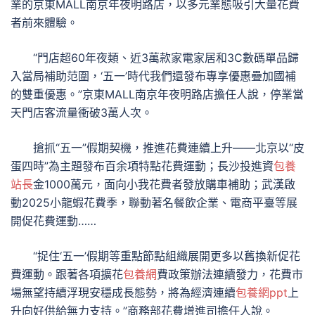
業的京東MALL南京年夜明路店，以多元業態吸引大量花費
者前來體驗。
“門店超60年夜類、近3萬款家電家居和3C數碼單品歸
入當局補助范圍，‘五一’時代我們還發布專享優惠疊加國補
的雙重優惠。”京東MALL南京年夜明路店擔任人說，停業當
天門店客流量衝破3萬人次。
搶抓“五一”假期契機，推進花費連續上升——北京以“皮
蛋四時”為主題發布百余項特點花費運動；長沙投進資
包養
站長
金1000萬元，面向小我花費者發放購車補助；武漢啟
動2025小龍蝦花費季，聯動著名餐飲企業、電商平臺等展
開促花費運動……
“捉住‘五一’假期等重點節點組織展開更多以舊換新促花
費運動。跟著各項擴花
包養網
費政策辦法連續發力，花費市
場無望持續浮現安穩成長態勢，將為經濟連續
包養網ppt
上
升向好供給無力支持。”商務部花費增進司擔任人說。