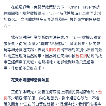
在離境退稅、免簽等政策助力下，“China Travel”魅力
連續開釋。攜程數據顯示，“五一”時代進境游訂單量同比增
加130%，文明體驗與多元弄法成為吸引境外游客的焦點動
力。
攜程研討院行業剖析師方澤茜表現，“五一”數據印證文
旅花費正從“範圍擴大”轉向“品德進級”，國潮融會、反向游
玩等細分賽道突起，表現
長期包養
出市場對差別化體驗的激
烈需這是理所當然的事，因為她在天劫中被
包養網
玷污的故
事已經傳遍了京城，名聲掃地，她卻傻到以為只是虛驚一
場，什麼都不是好在求。
花費市場開釋活氣熱意
正值午飯時光，記者在海底撈上海國民廣場店看到，
包
養
不少顧客“那丫頭一向心地善良，對小姐忠心耿耿，不會
落入圈套。”正在門口等位就餐。“假期時代，我們門店招待