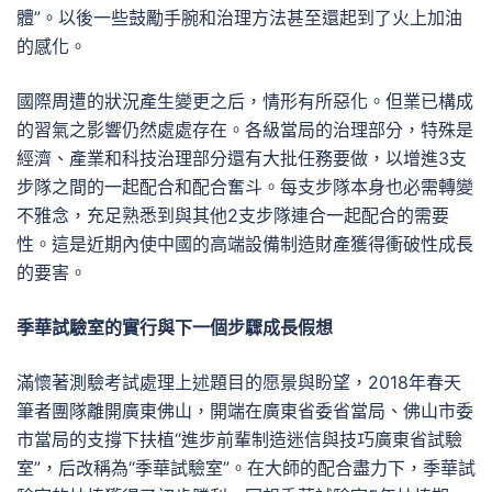
體”。以後一些鼓勵手腕和治理方法甚至還起到了火上加油
的感化。
國際周遭的狀況產生變更之后，情形有所惡化。但業已構成
的習氣之影響仍然處處存在。各級當局的治理部分，特殊是
經濟、產業和科技治理部分還有大批任務要做，以增進3支
步隊之間的一起配合和配合奮斗。每支步隊本身也必需轉變
不雅念，充足熟悉到與其他2支步隊連合一起配合的需要
性。這是近期內使中國的高端設備制造財產獲得衝破性成長
的要害。
季華試驗室的實行與下一個步驟成長假想
滿懷著測驗考試處理上述題目的愿景與盼望，2018年春天
筆者團隊離開廣東佛山，開端在廣東省委省當局、佛山市委
市當局的支撐下扶植“進步前輩制造迷信與技巧廣東省試驗
室”，后改稱為“季華試驗室”。在大師的配合盡力下，季華試