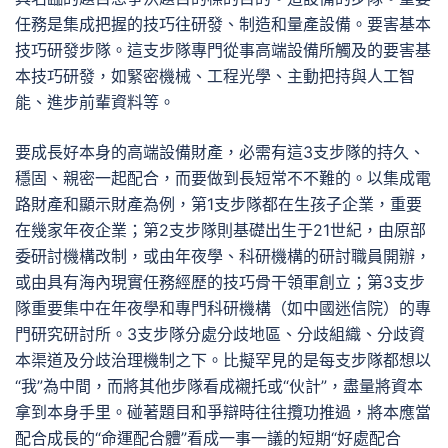
任務是集成把握的技巧往研發、制造和量產設備。要害基本
技巧研發步隊。這支步隊專門從事高端設備所觸及的要害基
本技巧研發，如緊密機械、工程光學、主動把持與人工智
能、進步前輩資料等。
要成長好本身的高端設備財產，必需有這3支步隊的持久、
穩固、親密一起配合，而要做到長短常不不難的。以集成電
路財產和顯示財產為例，第1支步隊都在生孩子企業，重要
在幾家年夜企業；第2支步隊則基礎出生于21世紀，由原部
委研討機構改制，或由年夜學、科研機構的研討職員開辦，
或由具有海內現實任務經歷的技巧骨干領軍創立；第3支步
隊重要集中在年夜學和專門科研機構（如中國迷信院）的專
門研究研討所。3支步隊分處分歧地區、分歧組織、分歧資
本渠道及分歧治理機制之下。比擬罕見的是每支步隊都想以
“我”為中間，而將其他步隊看成襯托或“伙計”，盡量將資本
拿到本身手里。碰著題目和爭辯時往往攬功推過，將本應當
配合成長的“命運配合體”看成一事一議的短期“好處配合