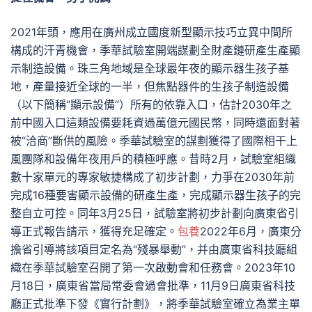
2021年頭，應用在廣州成立國度新型顯示技巧立異中間所
構成的汗青機會，季華試驗室開端謀劃全財產鏈研產生產顯
示制造設備。珠三角地域是全球最年夜的顯示器生孩子基
地，產量接近全球的一半，但焦點器件的生孩子制造設備
（以下簡稱“顯示設備”）所有的依靠入口，估計2030年之
前中國入口這類設備要耗資過萬億元國民幣，同時還面對著
被“洽商”斷供的風險。季華試驗室的謀劃獲得了國際相干上
風團隊和設備年夜用戶的積極呼應。昔時2月，試驗室組織
數十家單元的專家敏捷構成了初步計劃，力爭在2030年前
完成16種要害顯示設備的研產生產，完成顯示器生孩子的完
整自立可控。同年3月25日，試驗室將初步計劃向廣東省引
導正式報告請示，獲得充足確定。
包養
2022年6月，廣東分
擔省引導將該項目定名為“殘暴舉動”，并由廣東省科技廳組
織在季華試驗室召開了第一次啟動會和任務會。2023年10
月18日，廣東省當局常委會過會批準，11月9日廣東省科技
廳正式批準下發《實行計劃》，將季華試驗室確立為業主單