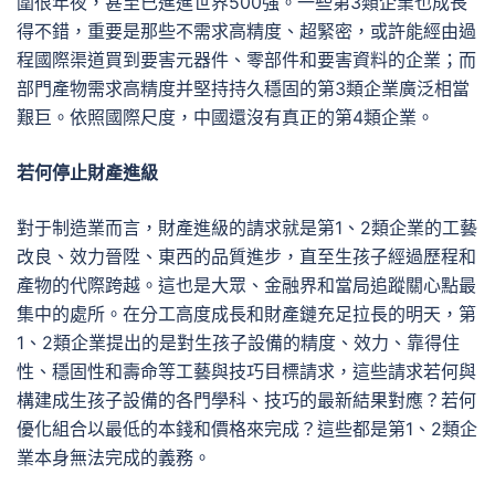
圍很年夜，甚至已進進世界500強。一些第3類企業也成長
得不錯，重要是那些不需求高精度、超緊密，或許能經由過
程國際渠道買到要害元器件、零部件和要害資料的企業；而
部門產物需求高精度并堅持持久穩固的第3類企業廣泛相當
艱巨。依照國際尺度，中國還沒有真正的第4類企業。
若何停止財產進級
對于制造業而言，財產進級的請求就是第1、2類企業的工藝
改良、效力晉陞、東西的品質進步，直至生孩子經過歷程和
產物的代際跨越。這也是大眾、金融界和當局追蹤關心點最
集中的處所。在分工高度成長和財產鏈充足拉長的明天，第
1、2類企業提出的是對生孩子設備的精度、效力、靠得住
性、穩固性和壽命等工藝與技巧目標請求，這些請求若何與
構建成生孩子設備的各門學科、技巧的最新結果對應？若何
優化組合以最低的本錢和價格來完成？這些都是第1、2類企
業本身無法完成的義務。