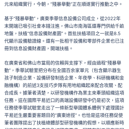
元來組織實行，今朝，“殘暴舉動”正在順遂實行推動之中。
基于“殘暴舉動”，廣東季華信息設備公司成立，從2022年
末開端已吸引社會本錢注進，佛山市南海區還專門供給千畝
地盤，扶植“信息設備財產園”。首批扶植項目之一就是8.5
代顯示設備驗證線。還有一批相干設備和零部件企業也已注
冊到信息設備財產園，開端扶植。
在廣東省和佛山市當局的信賴與支撐下，經由過程“殘暴舉
動”，季華試驗室把分布在全國百余家單元（包含顯示器生
孩子制造企業、設備研發制造企業、年夜學、科研機構和金
融機構）的前述3支技巧步隊有用地組織起來配合攻關、配
合成長。據筆者清楚，以研發機構作為業主來牽頭組織這項
任務，這在國際平易近口的高端設備研發中仍是初次，這項
任務使季華試驗室走出了一條新型舉國體系體例下處理國計
平易近生嚴重要害題目的“廣東途徑”。也恰是這項任務促使
筆者團隊提出了扶植總體部型研發機構的假想，以順應新時