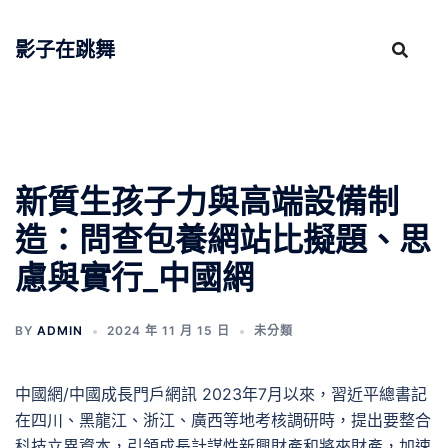
跳
至
影子在跳舞
主
要
內
容
新質生孩子力與高端設備制
造：問查包養網站比擬題、思
慮與實行_中國網
BY
ADMIN
2024 年 11 月 15 日
未分類
中國網/中國成長門戶網訊 2023年7月以來，習近平總書記
在四川、黑龍江、浙江、廣西等地考核調研時，提出要整合
科技立異資本，引領成長計謀性新興財產和將來財產，加速