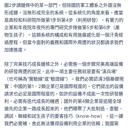
圖2步調鏈條中的某一部門，但除國防軍工體系之外還沒無
形成鏈，沒無形成完全的系統。從系統化的角度來看，應當
是高校和科研院所做第1步到第4步（利用研發），有實力的
企業和年夜院年夜所的專門研究步隊做第5步和第6步（產
物生孩子）。這類系統的構成和有用施展感化是一個汗青經
過歷程，但當今面對的義務和國際外周遭的狀況都請求我們
加速進度。
除了完美技巧成長鏈條之外，必需進一個步驟完美高端設備
的研發周遭的狀況，此中一項主要任務就是要有“演兵場”
（也可稱為“實驗線”或“驗證線”）。我們必需認清3個基礎現
實：中國的第1、2類企業已是國際程度的，它們提出的設備
請求也必定是國際程度的，如許的設備不成能一次性研發勝
利，必需有迭代成長的機遇；國外的第4類企業是追隨全球
搶先的企業一路成長起來的，他們積聚了大批制造、查驗、
調試、聯線和試生孩子的要害技巧（know-how），這一課
我們必需補，舍此無法獲得設備利用企業的信賴；我國第