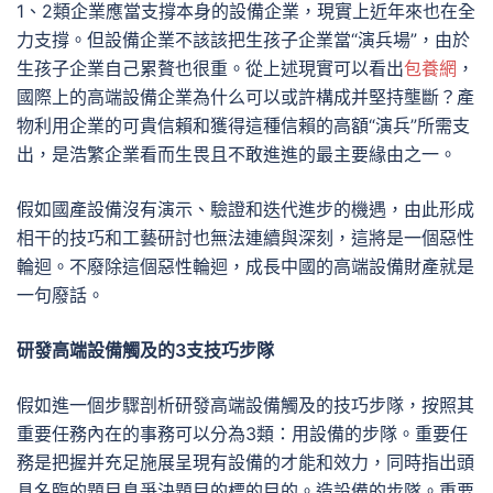
1、2類企業應當支撐本身的設備企業，現實上近年來也在全
力支撐。但設備企業不該該把生孩子企業當“演兵場”，由於
生孩子企業自己累贅也很重。從上述現實可以看出
包養網
，
國際上的高端設備企業為什么可以或許構成并堅持壟斷？產
物利用企業的可貴信賴和獲得這種信賴的高額“演兵”所需支
出，是浩繁企業看而生畏且不敢進進的最主要緣由之一。
假如國產設備沒有演示、驗證和迭代進步的機遇，由此形成
相干的技巧和工藝研討也無法連續與深刻，這將是一個惡性
輪迴。不廢除這個惡性輪迴，成長中國的高端設備財產就是
一句廢話。
研發高端設備觸及的3支技巧步隊
假如進一個步驟剖析研發高端設備觸及的技巧步隊，按照其
重要任務內在的事務可以分為3類：用設備的步隊。重要任
務是把握并充足施展呈現有設備的才能和效力，同時指出頭
具名臨的題目息爭決題目的標的目的。造設備的步隊。重要