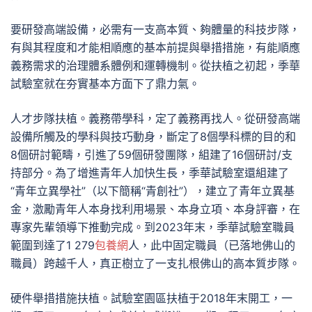
要研發高端設備，必需有一支高本質、夠體量的科技步隊，
有與其程度和才能相順應的基本前提與舉措措施，有能順應
義務需求的治理體系體例和運轉機制。從扶植之初起，季華
試驗室就在夯實基本方面下了鼎力氣。
人才步隊扶植。義務帶學科，定了義務再找人。從研發高端
設備所觸及的學科與技巧動身，斷定了8個學科標的目的和
8個研討範疇，引進了59個研發團隊，組建了16個研討/支
持部分。為了增進青年人加快生長，季華試驗室還組建了
“青年立異學社”（以下簡稱“青創社”），建立了青年立異基
金，激勵青年人本身找利用場景、本身立項、本身評審，在
專家先輩領導下推動完成。到2023年末，季華試驗室職員
範圍到達了1 279
包養網
人，此中固定職員（已落地佛山的
職員）跨越千人，真正樹立了一支扎根佛山的高本質步隊。
硬件舉措措施扶植。試驗室園區扶植于2018年末開工，一