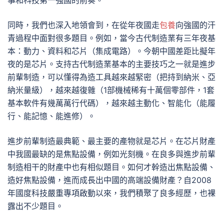
事和科技第一強國的前奏。
同時，我們也深入地領會到，在從年夜國走
包養
向強國的汗
青過程中面對很多題目。例如，當今古代制造業有三年夜基
本：動力、資料和芯片（集成電路）。今朝中國差距比擬年
夜的是芯片。支持古代制造業基本的主要技巧之一就是進步
前輩制造，可以懂得為造工具越來越緊密（把持到納米、亞
納米量級），越來越復雜（1部機械稀有十萬個零部件，1套
基本軟件有幾萬萬行代碼），越來越主動化、智能化（能履
行、能記憶、能進修）。
進步前輩制造最典範、最主要的產物就是芯片。在芯片財產
中我國最缺的是焦點設備，例如光刻機。在良多與進步前輩
制造相干的財產中也有相似題目。如何才幹造出焦點設備、
造好焦點設備，進而成長出中國的高端設備財產？自2008
年國度科技嚴重專項啟動以來，我們積聚了良多經歷，也裸
露出不少題目。