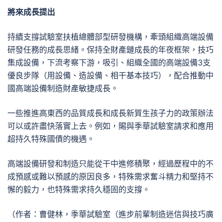
將來成長提出
持續支撐試驗室扶植總體部型研發機構，牽頭組織高端設備
研發任務的成長思緒。保持全財產鏈成長的年夜框架，技巧
集成設備，下流考察下游，吸引、組織全國的高端設備3支
優良步隊（用設備、造設備、相干基本技巧），配合推動中
國高端設備制造財產敏捷成長。
一些推進高東西的品質成長和成長新質生孩子力的政策辦法
可以或許盡快落實上去。例如，賜與季華試驗室請求和應用
超持久特殊國債的機遇。
高端設備研發和制造只能從干中進修積聚，經過歷程中的不
成預感或難以預感的原因良多，特殊需求奮斗精力和堅持不
懈的毅力，也特殊需求持久穩固的支撐。
（作者：曹健林，季華試驗室（進步前輩制造迷信與技巧廣