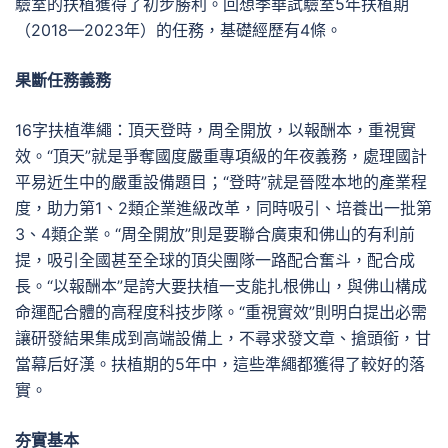
驗室的扶植獲得了初步勝利。回想季華試驗室5年扶植期
（2018—2023年）的任務，基礎經歷有4條。
果斷任務義務
16字扶植準繩：頂天登時，周全開放，以報酬本，重視實
效。“頂天”就是爭奪國度嚴重專項級的年夜義務，處理國計
平易近生中的嚴重設備題目；“登時”就是晉陞本地的產業程
度，助力第1、2類企業進級改革，同時吸引、培養出一批第
3、4類企業。“周全開放”則是要聯合廣東和佛山的有利前
提，吸引全國甚至全球的頂尖團隊一路配合奮斗，配合成
長。“以報酬本”是誇大要扶植一支能扎根佛山，與佛山構成
命運配合體的高程度科技步隊。“重視實效”則明白提出必需
讓研發結果集成到高端設備上，不尋求發文章、搶頭銜，甘
當幕后好漢。扶植期的5年中，這些準繩都獲得了較好的落
實。
夯實基本