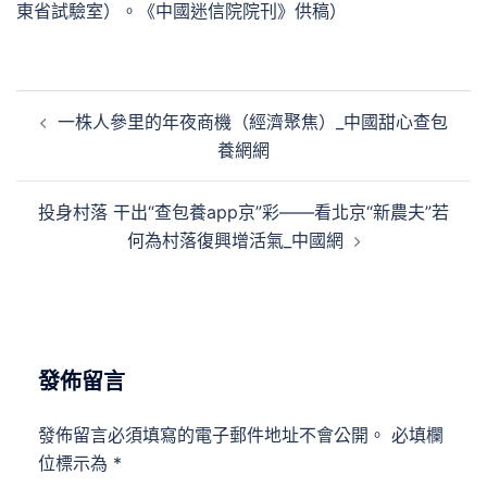
東省試驗室）。《中國迷信院院刊》供稿）
文
一株人參里的年夜商機（經濟聚焦）_中國甜心查包
章
養網網
導
覽
投身村落 干出“查包養app京”彩——看北京“新農夫”若
何為村落復興增活氣_中國網
發佈留言
發佈留言必須填寫的電子郵件地址不會公開。
必填欄
位標示為
*