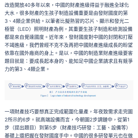
改造開放40多年以來，中國的財產進級得益于融進全球化
大水，很多財產的生孩子制造設備重要是由發財國度的第
3、4類企業供給。以筆者比擬熟習的芯片、顯示和發光二
極管（LED）照明財產為例，其重要生孩子制造和檢測設備
都是來自覺達國度。近年來，發財國度對中國的封閉和打壓
不竭進級，我們曾經不克不及再把中國財產進級成長的盼望
依靠在國外廠商的身上。是以，中國的制造業財產進級要害
題目就是：要成長起本身的、能知足中國企業請求且有競爭
力的第3、4類企業。
一項財產技巧要想真正完成範圍化量產，年夜致需求走完圖
2所示的6步。就高端設備而言，今朝圖2步調鏈中，從第1
步（提出題目）到第5步（財產技巧研發：工藝、設備等）
基礎上還把握在發財國度手中。中國的很多研發單元也在做