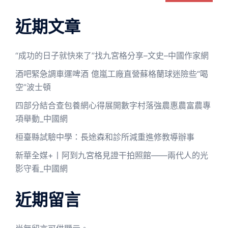
近期文章
“成功的日子就快來了”找九宮格分享–文史–中國作家網
酒吧緊急調車運啤酒 億嵐工廠直營蘇格蘭球迷險些“喝
空”波士頓
四部分結合查包養網心得展開數字村落強農惠農富農專
項舉動_中國網
桓臺縣試驗中學：長途森和診所減重進修教導辦事
新華全媒+丨阿到九宮格見證干拍照館——兩代人的光
影守看_中國網
近期留言