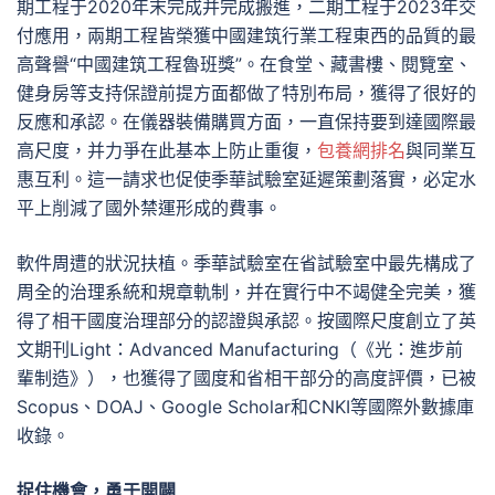
期工程于2020年末完成并完成搬進，二期工程于2023年交
付應用，兩期工程皆榮獲中國建筑行業工程東西的品質的最
高聲譽“中國建筑工程魯班獎”。在食堂、藏書樓、閱覽室、
健身房等支持保證前提方面都做了特別布局，獲得了很好的
反應和承認。在儀器裝備購買方面，一直保持要到達國際最
高尺度，并力爭在此基本上防止重復，
包養網排名
與同業互
惠互利。這一請求也促使季華試驗室延遲策劃落實，必定水
平上削減了國外禁運形成的費事。
軟件周遭的狀況扶植。季華試驗室在省試驗室中最先構成了
周全的治理系統和規章軌制，并在實行中不竭健全完美，獲
得了相干國度治理部分的認證與承認。按國際尺度創立了英
文期刊Light：Advanced Manufacturing（《光：進步前
輩制造》），也獲得了國度和省相干部分的高度評價，已被
Scopus、DOAJ、Google Scholar和CNKI等國際外數據庫
收錄。
捉住機會，勇于開闢