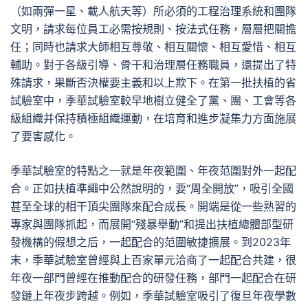
（如兩彈一星、載人航天等）所必須的工程治理系統和團隊
文明，請求每位員工必需按規則、按法式任務，層層把關擔
任；同時也請求大師相互尊敬、相互關懷、相互愛惜、相互
輔助。對于各級引導、骨干和治理層任務職員，還提出了特
殊請求，果斷否決權要主義和以上欺下。在第一批扶植的省
試驗室中，季華試驗室較早地樹立健全了黨、團、工會等各
級組織并保持積極組織運動，在培育和進步凝集力方面施展
了要害感化。
季華試驗室的特點之一就是年夜範圍、年夜范圍對外一起配
合。正如扶植準繩中公然說明的，要“周全開放”，吸引全國
甚至全球的相干頂尖團隊來配合成長。開端是從一些熟習的
專家與團隊抓起，而展開“殘暴舉動”和提出扶植總體部型研
發機構的假想之后，一起配合的范圍敏捷擴展。到2023年
末，季華試驗室曾經與上百家單元洽商了一起配合共建，很
年夜一部門曾經在推動配合的研發任務，部門一起配合在研
發鏈上年夜步跨越。例如，季華試驗室吸引了復旦年夜學數