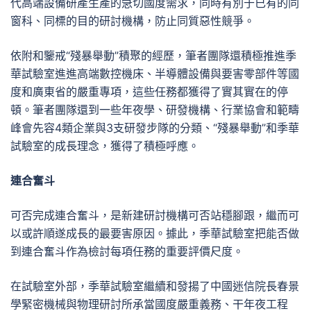
代高端設備研產生產的急切國度需求，同時有別于已有的同
窗科、同標的目的研討機構，防止同質惡性競爭。
依附和鑒戒“殘暴舉動”積聚的經歷，筆者團隊還積極推進季
華試驗室進進高端數控機床、半導體設備與要害零部件等國
度和廣東省的嚴重專項，這些任務都獲得了實其實在的停
頓。筆者團隊還到一些年夜學、研發機構、行業協會和範疇
峰會先容4類企業與3支研發步隊的分類、“殘暴舉動”和季華
試驗室的成長理念，獲得了積極呼應。
連合奮斗
可否完成連合奮斗，是新建研討機構可否站穩腳跟，繼而可
以或許順遂成長的最要害原因。據此，季華試驗室把能否做
到連合奮斗作為檢討每項任務的重要評價尺度。
在試驗室外部，季華試驗室繼續和發揚了中國迷信院長春景
學緊密機械與物理研討所承當國度嚴重義務、干年夜工程