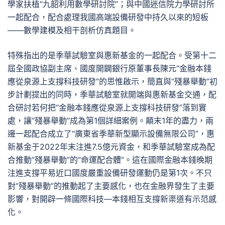
學家扶植“九韶利用數學研討院”；與中國迷信院力學研討所
一起配合，配合處理我國高端設備研發中持久以來的短板
——數學建模及相干剖析仿真題目。
特殊指出的是季華試驗室與惠新基金的一起配合。受第十二
屆全國政協副主席、國度開闢銀行原董事長陳元“金融本錢
應從泉源上支撐科技研發”的思惟啟示，簡直與“殘暴舉動”初
步計劃提出的同時，季華試驗室就開端與惠新基金交通，配
合研討若何把“金融本錢應從泉源上支撐科技研發”落到實
處，讓“殘暴舉動”成為第1個詳細案例。顛末1年的盡力，兩
邊一起配合成立了“廣東省季華新型顯示設備無限公司”，惠
新基金于2022年末注進7.5億元資金，和季華試驗室成為配
合推動“殘暴舉動”的“命運配合體”。這在國際金融本錢晚期
注進支撐平易近口國度嚴重設備研發運動仍是第1次。不只
對“殘暴舉動”的推動起了主要感化，也在金融界發生了主要
影響，對開辟一條國際科技—本錢相互支撐新渠道有示范感
化。