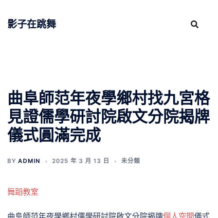
跳
至
影子在跳舞
主
要
內
容
曲阜師范年夜學鄉村找九宮格
見證儒學研討院啟文分院揭牌
儀式圓滿完成
BY
ADMIN
2025 年 3 月 13 日
未分類
舞蹈教室
曲阜師范年夜學鄉村儒學研討院啟文分院揭牌
個人空間
儀式