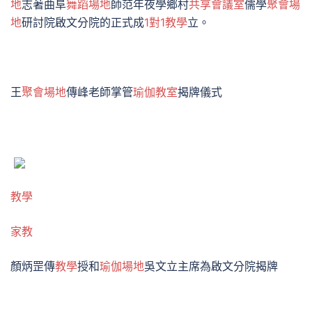
地
志著曲阜
舞蹈場地
師范年夜學鄉村
共享會議室
儒學
聚會場
地
研討院啟文分院的正式成
1對1教學
立。
王
聚會場地
傳峰老師掌管
瑜伽教室
揭牌儀式
教學
家教
顏炳罡傳
教學
授和
瑜伽場地
吳文立主席為啟文分院揭牌