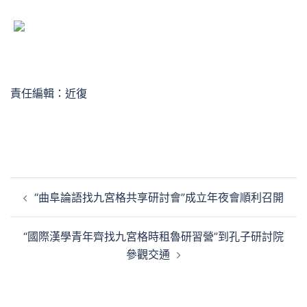
責任編輯：近復
文
“曲阜論語找九宮格共享研討會”成立年夜會順利召開
章
導
“國際漢學青年齊找九宮格時租魯研習營”到孔子研討院
覽
參觀交通