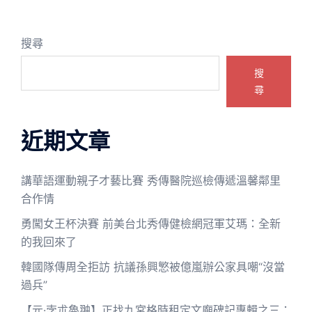
搜尋
搜
尋
近期文章
講華語運動親子才藝比賽 秀傳醫院巡檢傳遞溫馨鄰里
合作情
勇闖女王杯決賽 前美台北秀傳健檢網冠軍艾瑪：全新
的我回來了
韓國隊傳周全拒訪 抗議孫興慜被億嵐辦公家具嘲“沒當
過兵”
【元·孛朮魯翀】正找九宮格時租定文廟碑記專輯之三：