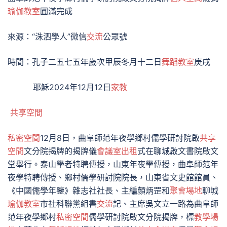
瑜伽教室
圓滿完成
來源：“洙泗學人”微信
交流
公眾號
時間：孔子二五七五年歲次甲辰冬月十二日
舞蹈教室
庚戌
耶穌2024年12月12日
家教
共享空間
私密空間
12月8日，曲阜師范年夜學鄉村儒學研討院啟
共享
空間
文分院揭牌的揭牌儀
會議室出租
式在聊城啟文書院啟文
堂舉行。泰山學者特聘傳授，山東年夜學傳授，曲阜師范年
夜學特聘傳授、鄉村儒學研討院院長，山東省文史館館員、
《中國儒學年鑒》雜志社社長、主編顏炳罡和
聚會場地
聊城
瑜伽教室
市社科聯黨組書
交流
記、主席吳文立一路為曲阜師
范年夜學鄉村
私密空間
儒學研討院啟文分院揭牌，標
教學場