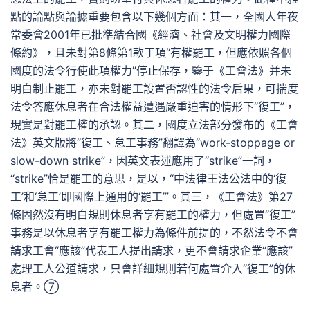
點的論點與論據重要包含以下幾個方面：其一，全國人年夜
常委會2001年已批準結合國《經濟、社會及文明權力國際
條約》，且未對第8條第1款丁項“有權罷工，但應依照各個
國度的法令行使此項權力”停止保存，鑒于《工會法》并未
明白制止罷工，亦未對罷工設置否認性的法令后果，可揣度
法令答應休息者在合法權益遭遇嚴重迫害的情形下“復工”，
現實是對罷工權的承認。其二，國度立法部分發布的《工會
法》英文版將“復工、怠工事務”翻譯為“work-stoppage or
slow-down strike”，因英文表述應用了“strike”一詞，
“strike”恰是罷工的意思，是以，“中法律王法公法中的‘復
工’和‘怠工’即國際上通用的‘罷工’”。其三，《工會法》第27
條固然沒有明白規則休息者享有罷工的權力，但處置“復工”
事務是以休息者享有罷工權力為條件前提的，不然法令不會
請求工會“應該”代表工人提出請求，更不會請求企業“應該”
處理工人公道請求，只會詳細規則若何處置介入“復工”的休
息者。⑦