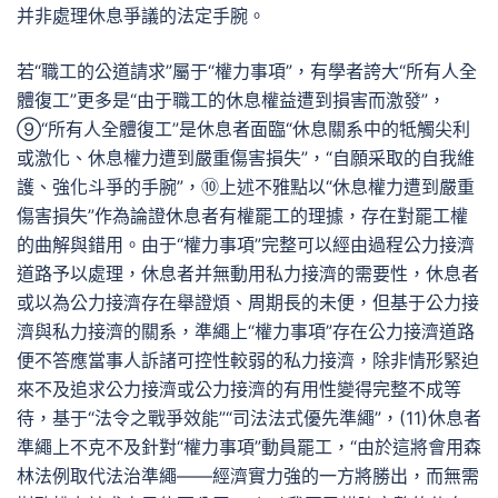
并非處理休息爭議的法定手腕。
若“職工的公道請求”屬于“權力事項”，有學者誇大“所有人全
體復工”更多是“由于職工的休息權益遭到損害而激發”，
⑨“所有人全體復工”是休息者面臨“休息關系中的牴觸尖利
或激化、休息權力遭到嚴重傷害損失”，“自願采取的自我維
護、強化斗爭的手腕”，⑩上述不雅點以“休息權力遭到嚴重
傷害損失”作為論證休息者有權罷工的理據，存在對罷工權
的曲解與錯用。由于“權力事項”完整可以經由過程公力接濟
道路予以處理，休息者并無動用私力接濟的需要性，休息者
或以為公力接濟存在舉證煩、周期長的未便，但基于公力接
濟與私力接濟的關系，準繩上“權力事項”存在公力接濟道路
便不答應當事人訴諸可控性較弱的私力接濟，除非情形緊迫
來不及追求公力接濟或公力接濟的有用性變得完整不成等
待，基于“法令之戰爭效能”“司法法式優先準繩”，(11)休息者
準繩上不克不及針對“權力事項”動員罷工，“由於這將會用森
林法例取代法治準繩——經濟實力強的一方將勝出，而無需