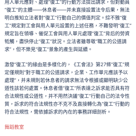
用人單元應對、處理“復工”的行動方法提出請求，但對動員
“復工”的主體——休息者——并未直接設置法令后果，無法
明白推知立法者對“復工”行動自己的價值判定。綜不雅“復
工”規定對工會與用人單元設置的上述任務，不難發明“復工”
規定旨在領導、催促工會與用人單元處理“復工”背后的勞資
牴觸，盡快停止“復工”狀況。立法者雖尊敬“職工的公道請
求”，但不樂見“復工”景象的產生與延續。
激發“復工”的緣由是多樣化的，《工會法》第27條“復工”規
定僅規則“對于職工的公道請求，企業、工作單元應該予以
處理”，并未規則若休息者的請求無法令根據或顯明缺少公
道性該若何處置。休息者借“復工”所表達之訴求能否具有符
合法規性或公道性，并不用然決議“復工”行動自己的法令性
質，訴求的符合法規性亦不克不及直接轉化為“復工”行動的
符合法規性，需依據訴求的內在的事務詳細剖析。
舞蹈教室