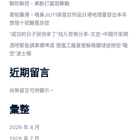
聯防聯控，果斷打贏阻擊戰
韋帕襲港，噴鼻JIUYI俱意診所設計港地理臺發出本年
首個十號颶風信號
“成功的日子就快來了”找九宮格分享–文史–中國作家網
酒吧緊急調車運啤酒 億嵐工廠直營蘇格蘭球迷險些“喝
空”波士頓
近期留言
尚無留言可供顯示。
彙整
2026 年 8 月
2026 年 7 月