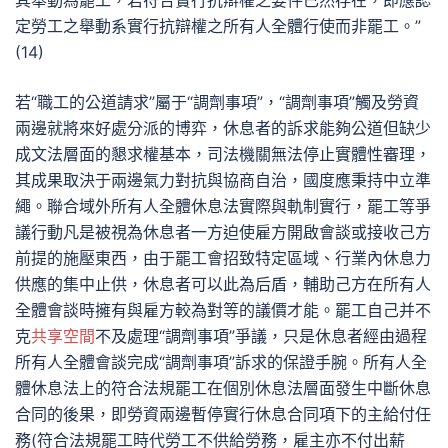
其舉動為罷工，若符合實行抗辯權之要件已然存在，即應認
定勞工之舉動系實行抗辯權之所有人全體行使而非罷工。”
(14)
若“職工的公道請求”屬于“調劑事項”，“調劑事項”觸及勞資
兩邊就將來好處分派的博弈，休息者的訴求能夠公道但缺少
成文法層面的懇求權基本，司法機關無法停止實體性審理，
其成果取決于兩邊氣力對抗與協商自治，國度應秉持中立準
繩。聯合域外所有人全體休息法實際與軌制實行，罷工等爭
議行動凡是被視為休息者一方迫使雇方開啟會談或接收己方
前提的施壓東西，由于罷工會招致特定區域、行業內休息力
供應的集中止供，休息者可以此為后盾，輔助己方在所有人
全體會談時擁有與雇方較為對等的議價才能。罷工自己并不
克
共享空間
不及處理“調劑事項”爭議，只是休息者經由過程
所有人全體會談完成“調劑事項”訴求的保證手腕。所有人全
體休息法上的符合法規罷工在個別休息法層面發生中斷休息
合同的後果，即勞資兩邊暫停實行休息合同項下的主給付任
務(符合法規罷工時代勞工不供給勞務，雇主亦不付出薪