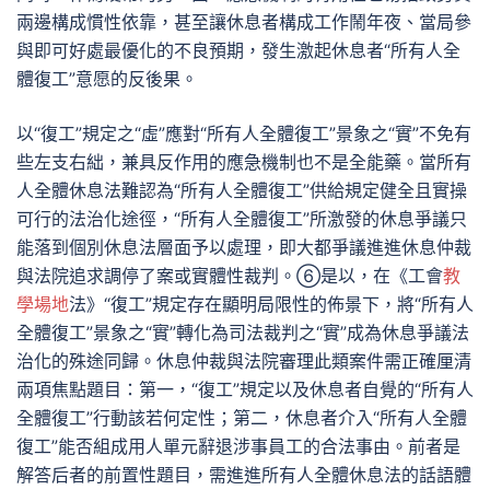
兩邊構成慣性依靠，甚至讓休息者構成工作鬧年夜、當局參
與即可好處最優化的不良預期，發生激起休息者“所有人全
體復工”意愿的反後果。
以“復工”規定之“虛”應對“所有人全體復工”景象之“實”不免有
些左支右絀，兼具反作用的應急機制也不是全能藥。當所有
人全體休息法難認為“所有人全體復工”供給規定健全且實操
可行的法治化途徑，“所有人全體復工”所激發的休息爭議只
能落到個別休息法層面予以處理，即大都爭議進進休息仲裁
與法院追求調停了案或實體性裁判。⑥是以，在《工會
教
學場地
法》“復工”規定存在顯明局限性的佈景下，將“所有人
全體復工”景象之“實”轉化為司法裁判之“實”成為休息爭議法
治化的殊途同歸。休息仲裁與法院審理此類案件需正確厘清
兩項焦點題目：第一，“復工”規定以及休息者自覺的“所有人
全體復工”行動該若何定性；第二，休息者介入“所有人全體
復工”能否組成用人單元辭退涉事員工的合法事由。前者是
解答后者的前置性題目，需進進所有人全體休息法的話語體