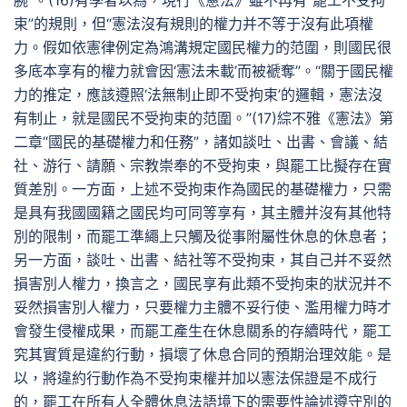
腕”。(16)有學者以為，現行《憲法》雖不再有“罷工不受拘
束”的規則，但“憲法沒有規則的權力并不等于沒有此項權
力。假如依憲律例定為鴻溝規定國民權力的范圍，則國民很
多底本享有的權力就會因‘憲法未載’而被褫奪”。“關于國民權
力的推定，應該遵照‘法無制止即不受拘束’的邏輯，憲法沒
有制止，就是國民不受拘束的范圍。”(17)綜不雅《憲法》第
二章“國民的基礎權力和任務”，諸如談吐、出書、會議、結
社、游行、請願、宗教崇奉的不受拘束，與罷工比擬存在實
質差別。一方面，上述不受拘束作為國民的基礎權力，只需
是具有我國國籍之國民均可同等享有，其主體并沒有其他特
別的限制，而罷工準繩上只觸及從事附屬性休息的休息者；
另一方面，談吐、出書、結社等不受拘束，其自己并不妥然
損害別人權力，換言之，國民享有此類不受拘束的狀況并不
妥然損害別人權力，只要權力主體不妥行使、濫用權力時才
會發生侵權成果，而罷工產生在休息關系的存續時代，罷工
究其實質是違約行動，損壞了休息合同的預期治理效能。是
以，將違約行動作為不受拘束權并加以憲法保證是不成行
的，罷工在所有人全體休息法語境下的需要性論述遵守別的