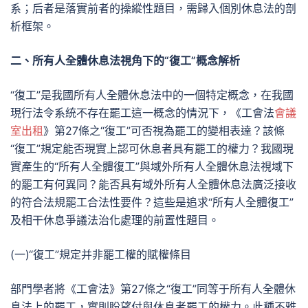
系；后者是落實前者的操縱性題目，需歸入個別休息法的剖
析框架。
二、所有人全體休息法視角下的“復工”概念解析
“復工”是我國所有人全體休息法中的一個特定概念，在我國
現行法令系統不存在罷工這一概念的情況下，《工會法
會議
室出租
》第27條之“復工”可否視為罷工的變相表達？該條
“復工”規定能否現實上認可休息者具有罷工的權力？我國現
實產生的“所有人全體復工”與域外所有人全體休息法視域下
的罷工有何異同？能否具有域外所有人全體休息法廣泛接收
的符合法規罷工合法性要件？這些是追求“所有人全體復工”
及相干休息爭議法治化處理的前置性題目。
(一)“復工”規定并非罷工權的賦權條目
部門學者將《工會法》第27條之“復工”同等于所有人全體休
息法上的罷工，實則盼望付與休息者罷工的權力。此種不雅