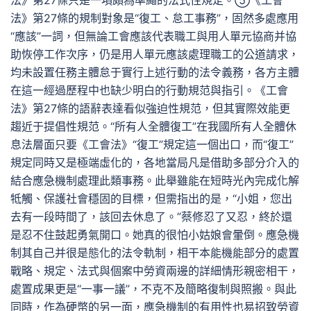
法》第27條只是一項頗為準繩的法式性規定。⑤《工會
法》第27條的規制對象是“復工、怠工事務”，固然多處應用
“應該”一詞，但無論工會應該代表職工與用人單元協商并協
助恢停工作次序，仍是用人單元應該處理職工的公道請求，
均未設置任務主體怠于實行上述行動的法令義務，各方主體
在這一經過歷程中也缺少明白的行動規范與指引。《工會
法》第27條的語辭表達看似強迫性規范，但其實際效能更
趨近于提倡性規范。“所有人全體復工”在我國所有人全體休
息法層面只要《工會法》“復工”規定這一個出口，而“復工”
規定同時又是極端虛化的，各地當局凡是借助多部分介入的
結合應急機制處理此類事務。此舉雖能在短時光內完成化解
牴觸、保護社會穩固的目標，但需指出的是，“小姐，您出
去有一段時間了，該回去休息了。”蔡修忍了又忍，終於還
是忍不住鼓起勇氣開口。她真的很怕小姑娘會暈倒。應急機
制其自己并很是態化的法令軌制，相干本能機能部分的處置
戰略、規定、法式與個案中勞資兩邊的詳細情形親密相干，
處置成果更是“一事一議”，不克不及簡略復制與照搬。與此
同時，作為硬幣的另一面，應急機制的有用性也易招致勞資