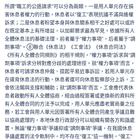
所謂“職工的公道請求”可以分為兩類，一是用人單元存在損
害休息者權力的行動，休息者以“復工”表現抗議不滿與維權
訴求；二是休息者盼望本身與休息關系相干之好處可以或許
在既定基本上有所增益，以加薪懇求最為罕見。依據所有人
全體休息法的基礎法理，前者屬于“權力事項”，后者屬于“調
劑事項”。⑧聯合《休息法》《工會法》《休息合同法》
《所有人全體合同規則》的相干規則，“權力事項”訴求與“調
劑事項”訴求分辨對應分歧的處理途徑。就“權力事項”而言，
休息者可請求休息仲裁、提起平易近事訴訟，若用人單元存
在違背休息法的行動，休息者還可向休息監察部分上訴，工
會依法賜與支撐和輔助；就“調劑事項”而言，工會應代表休
息者啟動所有人全體協商，經由過程簽署或更換新的資料所
有人全體合同的方法予以完成，用人單元應盡老實商量之任
務，若工會與用人單元因簽署所有人全體合同產生爭議且難
以協商處理的，本地休息行政部分可以組織有關各方和諧處
置。無論“權力事項”爭議抑或“調劑事項”爭議，在我國休息
爭議處置的法令軌制中，均不存在“復工”這一機制，“復工”