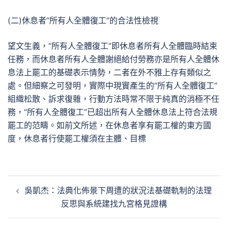
(二)休息者“所有人全體復工”的合法性檢視
望文生義，“所有人全體復工”即休息者所有人全體臨時結束
任務，而休息者所有人全體謝絕給付勞務亦是所有人全體休
息法上罷工的基礎表示情勢，二者在外不雅上存有類似之
處。但細察之可發明，實際中現實產生的“所有人全體復工”
組織松散、訴求復雜，行動方法時常不限于純真的消極不任
務，“所有人全體復工”已超出所有人全體休息法上符合法規
罷工的范疇。如前文所述，在休息者享有罷工權的東方國
度，休息者行使罷工權須在主體、目標
文
吳凱杰：法典化佈景下周遭的狀況法基礎軌制的法理
章
反思與系統建找九宮格見證構
導
覽