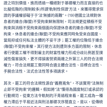
證之特別價值，進而透過一種絕對于基礎權力而言直接的也
比擬低階的(限制較多)所謂‘軌制性保證’方法，來獲得需求保
證的爭議權卻礙于于‘法’無據的兩難”。(19)德國立法規對休
息者的連合(聯盟)不受拘束鮮無限制，司法規更從積極不受
拘束與消極不受拘束兩個面向保證休息者的連合(聯盟)不受
拘束，休息者的連合(聯盟)不受拘束應同時免受來自國度、
當局抑或任何私法主體的不妥干涉；罷工權的位階低于連合
(聯盟)不受拘束權，其行使方法則遭到多方面的限制，休息
者行使罷工權不得對雇主的財富性權力形成分歧比例甚至撲
滅性傷害損失，更不得損害勞資兩邊之外第三人的符合法規
權力，符合法規罷工需同時合適主體合法性、目標合法性、
手腕合法性、法式合法性等多項請求。
其次，罷工的符合法規性源自“義務寬免”，不該實用“法無制
止即不受拘束”的邏輯。假如將“法”懂得為國度制訂或承認的
行動規范，從東方法令軌制的汗青過程來看，罷工成為一種
權力滯后于平易近法與刑法基礎次序簡直立，是以，從傳統