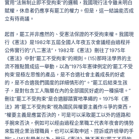
實用“法無制止即不受拘束”的邏輯，我國現行法令雖未明白
賦權，休息者仍應享有罷工的權力。但是，這一結論能否成
立有待商議。
起首，罷工并非應然的、受憲法保證的不受拘束權。我國現
行《憲法》是1982年五屆全國人年夜五次會議經由過程并
公佈實行的“八二憲法”，1982年《憲法》刪往了1975年
《憲法》中對“罷工不受拘束”的規則。(15)那時法學界的主
流不雅點贊成這一舉動，以為“1975年憲律例定的‘罷工不受
拘束’是極左思惟的產品，是不合適社會主義成長的好處
的，是不合適我們國度的詳細情形的”。“罷工后結束生孩
子，是對包含工人階層在內的全部國民好處的一種損壞。”
刪往“罷工不受拘束”是合適腳踏實地準繩的。1975年《憲
法》將“罷工不受拘束”視為國民與權要主義作斗爭的東西，
“權要主義是應當否決的，可是可以采取罷工以外的道路和
手腕來否決，例如可以經由過程企業職工代表年夜會的情勢
來監視企業治理職員，也可以采取申述、控訴或許檢舉的手