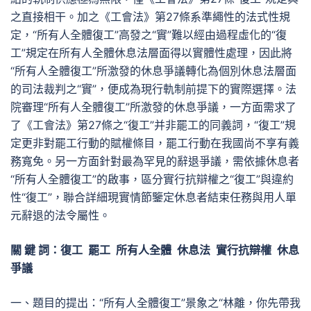
之直接相干。加之《工會法》第27條系準繩性的法式性規
定，“所有人全體復工”高發之“實”難以經由過程虛化的“復
工”規定在所有人全體休息法層面得以實體性處理，因此將
“所有人全體復工”所激發的休息爭議轉化為個別休息法層面
的司法裁判之“實”，便成為現行軌制前提下的實際選擇。法
院審理“所有人全體復工”所激發的休息爭議，一方面需求了
了《工會法》第27條之“復工”并非罷工的同義詞，“復工”規
定更非對罷工行動的賦權條目，罷工行動在我國尚不享有義
務寬免。另一方面針對最為罕見的辭退爭議，需依據休息者
“所有人全體復工”的啟事，區分實行抗辯權之“復工”與違約
性“復工”，聯合詳細現實情節鑒定休息者結束任務與用人單
元辭退的法令屬性。
關 鍵 詞：復工 罷工 所有人全體 休息法 實行抗辯權 休息
爭議
一、題目的提出：“所有人全體復工”景象之“林離，你先帶我