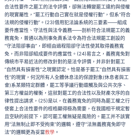
合法性要件之罷工的法令評價，卻無法轉變罷工違約與侵權
的現實屬性，“罷工行動自己實在就是侵權行動”，但系“符合
法規的侵權行動”。(23)借用犯法論系統的三要素——組成
要件應當性、守法性與法令義務——剖析符合法規罷工的義
務寬免，普通以為刑事免責系法令為符合法規罷工創設的
“守法阻卻事由”，即經由過程阻卻守法性使其取得義務寬
免，而非阻卻組成要件的應當性。(24)易言之，義務寬免對
傳統市平易近法的修改針對的是法令評價，并非針對罷工
“自然具有損害性”之現實認定。恰是基于罷工“自然具有損害
性”的現實，何況所有人全體休息法的保證對象(休息者與工
會)系某類特定群體，罷工等爭議行動還觸及與公共次序、
第三方權益的權衡，這就對罷工的合法性以及財產次序的自
律性提出請求，(25)是以，在義務寬免的同時為罷工權之行
使套上合法性要件的桎梏顯得極為需要，在我國相干規定暫
且空缺的前提下，認可罷工權無疑是風險的。罷工并不該實
用“法無制止即不受拘束”的邏輯，遵守“法無義務寬免即守
法”的邏輯更為妥當
教學
。