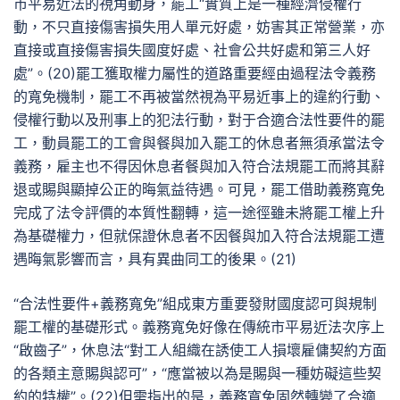
市平易近法的視角動身，罷工“實質上是一種經濟侵權行
動，不只直接傷害損失用人單元好處，妨害其正常營業，亦
直接或直接傷害損失國度好處、社會公共好處和第三人好
處”。(20)罷工獲取權力屬性的道路重要經由過程法令義務
的寬免機制，罷工不再被當然視為平易近事上的違約行動、
侵權行動以及刑事上的犯法行動，對于合適合法性要件的罷
工，動員罷工的工會與餐與加入罷工的休息者無須承當法令
義務，雇主也不得因休息者餐與加入符合法規罷工而將其辭
退或賜與顯掉公正的晦氣益待遇。可見，罷工借助義務寬免
完成了法令評價的本質性翻轉，這一途徑雖未將罷工權上升
為基礎權力，但就保證休息者不因餐與加入符合法規罷工遭
遇晦氣影響而言，具有異曲同工的後果。(21)
“合法性要件+義務寬免”組成東方重要發財國度認可與規制
罷工權的基礎形式。義務寬免好像在傳統市平易近法次序上
“啟齒子”，休息法“對工人組織在誘使工人損壞雇傭契約方面
的各類主意賜與認可”，“應當被以為是賜與一種妨礙這些契
約的特權”。(22)但需指出的是，義務寬免固然轉變了合適