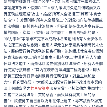
斟酌權力請求自己能否公平”。(12)我國已構建完整的休息
爭議處置系統，假如以“工人權力確切持久遭到侵略而又沒
有正軌處理道路”為由，論證“所有人全體復工”具有“本質合
法性”，(13)實則將“所有人全體復工”的對象指向法律機關或
司法機關，使其具有政治顏色，但是即使在休息者享有罷工
權的國度，準繩上也制止政治性罷工。需明白指出的是，
“權力事項”爭議雖不克不及成為休息者動員所有人全體休息
法之罷工的合法念頭，但用人單元在休息關系存續時代未依
法、踐約實行特界說務的損害行動，能夠組成休息者在個別
休息法層面“復工”的合法事由。此時“復工”并非所有人全體
休息法之罷工，而是休息者在個別休息法框架下所有人全體
行使實行抗辯權，“其內在表示方法與罷工極為相似，即大
都勞工配合有打算地謝絕實行任務任務，對雇主施加壓
力”，但究實在質，“大都勞工之配合行使并不改其底本契約
法上個體舉動之
共享會議室
法令實質”，“其舉動之‘集團性’非
如罷工之具有法令上質的意義，而只具有現實上量的意
義”。“縱使勞工自己自以為系在停止罷工，亦不該驟然認定