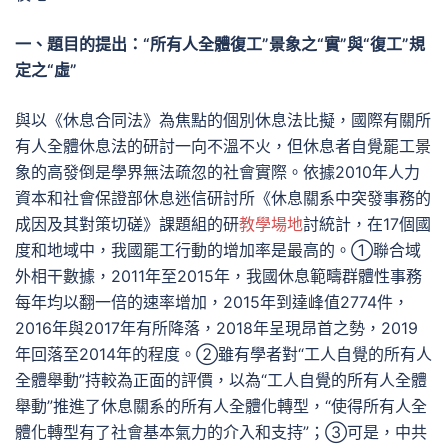
一、題目的提出：“所有人全體復工”景象之“實”與“復工”規
定之“虛”
與以《休息合同法》為焦點的個別休息法比擬，國際有關所
有人全體休息法的研討一向不溫不火，但休息者自覺罷工景
象的高發倒是學界無法疏忽的社會實際。依據2010年人力
資本和社會保證部休息迷信研討所《休息關系中突發事務的
成因及其對策切磋》課題組的研
教學場地
討統計，在17個國
度和地域中，我國罷工行動的增加率是最高的。①聯合域
外相干數據，2011年至2015年，我國休息範疇群體性事務
每年均以翻一倍的速率增加，2015年到達峰值2774件，
2016年與2017年有所降落，2018年呈現昂首之勢，2019
年回落至2014年的程度。②雖有學者對“工人自覺的所有人
全體舉動”持較為正面的評價，以為“工人自覺的所有人全體
舉動”推進了休息關系的所有人全體化轉型，“使得所有人全
體化轉型有了社會基本氣力的介入和支持”；③可是，中共