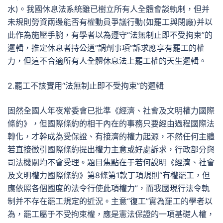
水)。我國休息法系統雖已樹立所有人全體會談軌制，但并
未規則勞資兩邊能否有權動員爭議行動(如罷工與閉廠)并以
此作為施壓手腕，有學者以為遵守“法無制止即不受拘束”的
邏輯，推定休息者持公道“調劑事項”訴求應享有罷工的權
力，但這不合適所有人全體休息法上罷工權的天生邏輯。
2.罷工不該實用“法無制止即不受拘束”的邏輯
固然全國人年夜常委會已批準《經濟、社會及文明權力國際
條約》，但國際條約的相干內在的事務只要經由過程國際法
轉化，才幹成為受保證、有接濟的權力起源，不然任何主體
若直接徵引國際條約提出權力主意或好處訴求，行政部分與
司法機關均不會受理。題目焦點在于若何說明《經濟、社會
及文明權力國際條約》第8條第1款丁項規則“有權罷工，但
應依照各個國度的法令行使此項權力”，而我國現行法令軌
制并不存在罷工規定的近況。主意“復工”實為罷工的學者以
為，罷工屬于不受拘束權，應是憲法保證的一項基礎人權，