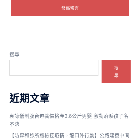
搜尋
搜
尋
近期文章
袁詠儀剖腹台包養價格產3.6公斤男嬰 激動落淚孩子名
不決
【防森和診所體檢控疫情，龍口外行動】公路建養中間