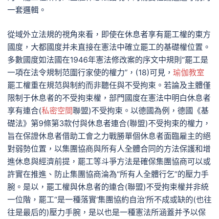
一套邏輯。
從域外立法規的視角來看，即使在休息者享有罷工權的東方
國度，大都國度并未直接在憲法中確立罷工的基礎權位置。
多數國度如法國在1946年憲法修改案的序文中規則“罷工是
一項在法令規制范圍行家使的權力”，(18)可見，
瑜伽教室
罷工權重在規范與制約而非聽任與不受拘束。若論及主體僅
限制于休息者的不受拘束權，部門國度在憲法中明白休息者
享有連合(
私密空間
聯盟)不受拘束。以德國為例，德國《基
礎法》第9條第3款付與休息者連合(聯盟)不受拘束的權力，
旨在保證休息者借助工會之力戰勝單個休息者面臨雇主的絕
對弱勢位置，以集團協商與所有人全體合同的方法保護和增
進休息與經濟前提，罷工等斗爭方法是確保集團協商可以或
許實在推進、防止集團協商淪為“所有人全體行乞”的壓力手
腕。是以，罷工權與休息者的連合(聯盟)不受拘束權并非統
一位階，罷工“是一種落實‘集團協約自治’所不成或缺的(也往
往是最后的)壓力手腕，是以也是一種憲法所涵蓋并予以保