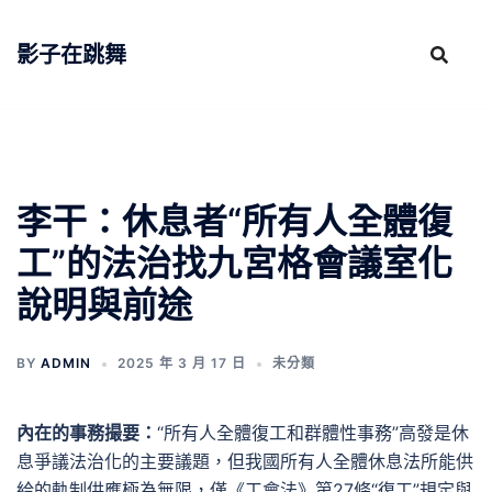
跳
至
影子在跳舞
主
要
內
容
李干：休息者“所有人全體復
工”的法治找九宮格會議室化
說明與前途
BY
ADMIN
2025 年 3 月 17 日
未分類
內在的事務撮要：
“所有人全體復工和群體性事務”高發是休
息爭議法治化的主要議題，但我國所有人全體休息法所能供
給的軌制供應極為無限，僅《工會法》第27條“復工”規定與