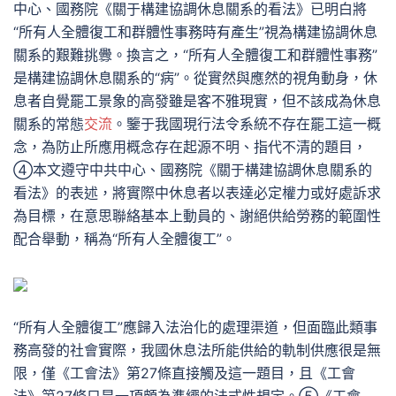
中心、國務院《關于構建協調休息關系的看法》已明白將
“所有人全體復工和群體性事務時有產生”視為構建協調休息
關系的艱難挑釁。換言之，“所有人全體復工和群體性事務”
是構建協調休息關系的“病”。從實然與應然的視角動身，休
息者自覺罷工景象的高發雖是客不雅現實，但不該成為休息
關系的常態
交流
。鑒于我國現行法令系統不存在罷工這一概
念，為防止所應用概念存在起源不明、指代不清的題目，
④本文遵守中共中心、國務院《關于構建協調休息關系的
看法》的表述，將實際中休息者以表達必定權力或好處訴求
為目標，在意思聯絡基本上動員的、謝絕供給勞務的範圍性
配合舉動，稱為“所有人全體復工”。
“所有人全體復工”應歸入法治化的處理渠道，但面臨此類事
務高發的社會實際，我國休息法所能供給的軌制供應很是無
限，僅《工會法》第27條直接觸及這一題目，且《工會