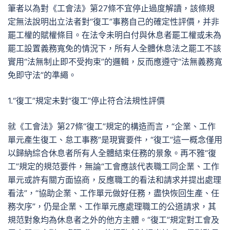
筆者以為對《工會法》第27條不宜停止過度解讀，該條規
定無法說明出立法者對“復工”事務自己的確定性評價，并非
罷工權的賦權條目。在法令未明白付與休息者罷工權或未為
罷工設置義務寬免的情況下，所有人全體休息法之罷工不該
實用“法無制止即不受拘束”的邏輯，反而應遵守“法無義務寬
免即守法”的準繩。
1.“復工”規定未對“復工”停止符合法規性評價
就《工會法》第27條“復工”規定的構造而言，“企業、工作
單元產生復工、怠工事務”是現實要件，“復工”這一概念僅用
以歸納綜合休息者所有人全體結束任務的景象。再不雅“復
工”規定的規范要件，無論“工會應該代表職工同企業、工作
單元或許有關方面協商，反應職工的看法和請求并提出處理
看法”，“協助企業、工作單元做好任務，盡快恢回生產、任
務次序”，仍是企業、工作單元應處理職工的公道請求，其
規范對象均為休息者之外的他方主體。“復工”規定對工會及