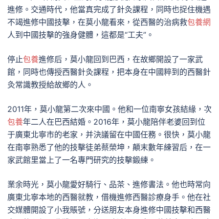
進修。交通時代，他當真完成了針灸課程，同時也捉住機遇
不竭進修中國技擊，在莫小龍看來，從西醫的治病救
包養網
人到中國技擊的強身健體，這都是“工夫”。
停止
包養
進修后，莫小龍回到巴西，在故鄉開設了一家武
館，同時也傳授西醫針灸課程，把本身在中國粹到的西醫針
灸常識教授給故鄉的人。
2011年，莫小龍第二次來中國。他和一位南寧女孩結緣，次
包養
年二人在巴西結婚。2016年，莫小龍陪伴老婆回到位
于廣東北寧市的老家，并決議留在中國任務。很快，莫小龍
在南寧熟悉了他的技擊徒弟蔡榮坤，顛末數年練習后，在一
家武館里當上了一名專門研究的技擊鍛練。
業余時光，莫小龍愛好騎行、品茶、進修書法。他也時常向
廣東北寧本地的西醫就教，借機進修西醫診療身手。他在社
交媒體開設了小我賬號，分送朋友本身進修中國技擊和西醫