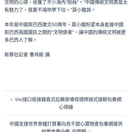
文明的心得，收獲了不少海內“粉絲”。“中國傳統文明真是太
有魅力了，我要不竭地學下往。”莫小龍說。
本年是中國與巴西建交50周年，莫小龍盼望本身能做中國
和巴西兩國國民之間的“文明使者”，讓中國的傳統文明被更
多巴西人了解。
新華社記者 曹祎銘 攝
文
tnc接口銜接器直式后鎖穿墻母頭焊接式接聊包養網
章
心得線
導
覽
中國支撐世界食糧打算署向烏干甜心寶物查包養網達供
給黌舍養分餐_中國網