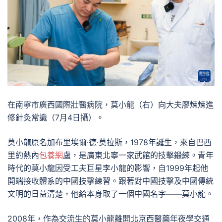
在南寧市廣西國際壯醫病院，莫小龍（右）向大夫廖煉煉進
修針灸常識（7月4日攝）。
莫小龍原名加布里埃爾·德·莫拉斯，1978年誕生，來自巴西
里約熱內
包養網
盧，是廣東北寧一家武館的技擊鍛練。青年
時代的莫小龍因受工夫巨星李小龍的影響，自1999年起他
開端接收體系的中國技擊練習。跟著對中國技擊及中國傳統
文明的日益清楚，他給本身取了一個中國名字——莫小龍。
2008年，作為交流生的莫小龍離開北京西醫藥年夜學交通