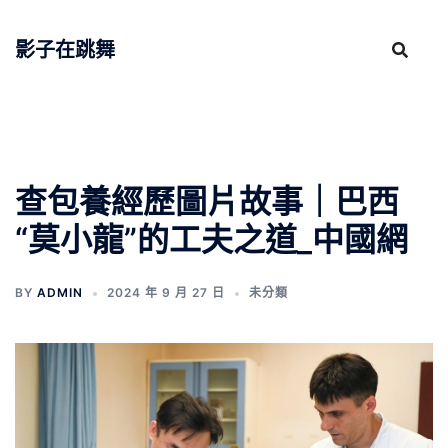
跳
至
影子在跳舞
主
要
內
容
查包養經歷圖片故事｜巴西
“莫小龍”的工夫之道_中國網
BY
ADMIN
2024 年 9 月 27 日
未分類