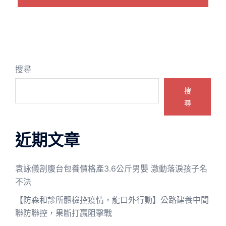
搜尋
搜
尋
近期文章
袁詠儀剖腹台包養價格產3.6公斤男嬰 激動落淚孩子名
不決
【防森和診所體檢控疫情，龍口外行動】公路建養中間
聯防聯控，果斷打贏阻擊戰