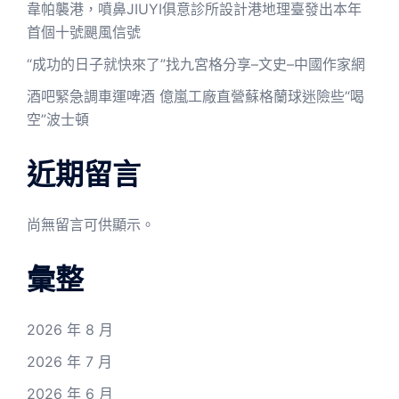
韋帕襲港，噴鼻JIUYI俱意診所設計港地理臺發出本年
首個十號颶風信號
“成功的日子就快來了”找九宮格分享–文史–中國作家網
酒吧緊急調車運啤酒 億嵐工廠直營蘇格蘭球迷險些“喝
空”波士頓
近期留言
尚無留言可供顯示。
彙整
2026 年 8 月
2026 年 7 月
2026 年 6 月