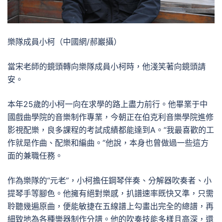
樂隊成員小柯（中國網/郝巖攝）
當宋老師的鏡頭轉向樂隊成員小柯時，他淺笑著向鏡頭請
安。
本年25歲的小柯一向在求學的路上盡力前行。他畢業于中
國戲曲學院的音樂制作專業，今朝正在伯克利音樂學院進修
影視配樂，良多課程的考試成績都能達到A。“我最喜歡的工
作就是作曲、配樂和編曲。”他說，本身也曾做過一些這方
面的兼職任務。
作為樂隊的“元老”，小柯擔任鋼琴伴奏、分解器吹奏者、小
提琴手等腳色。他擁有絕對樂感，扒譜速率既快又準，只需
聆聽幾遍原曲，便能敏捷在五線譜上勾畫出完全的總譜，再
細致地為各種樂器制作分譜。他的吹奏技能多樣且高深，還