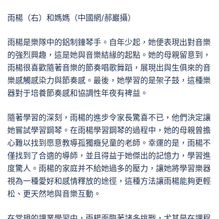
雨楊（右）和媽媽（中國網/郝巖攝）
雨楊是樂隊中的鋁制鐘琴手。自年少起，她便表現出對音樂
的強烈興趣，這是她與音樂結緣的起點。她的母親留意到，
雨楊很喜歡隨著音樂的節奏唱歌舞蹈，展現出與生俱來的音
樂感觸感染力與節奏感。最後，她學習的是架子鼓，這種樂
器對于培養節奏感和協調性年夜有裨益。
隨著學習的深刻，雨楊的進步令家長驚喜不已，他們決定讓
她嘗試學習鋼琴。在雨楊學習鋼琴的過程中，她的母親曾擔
心難以找到愿意教導孤獨癥兒童的老師。幸運的是，雨楊不
僅找到了合適的導師，並且得益于她傑出的記憶力，學習進
度驚人。雨楊的家庭并不給她過多的壓力，讓她將學習樂器
視為一種愛好和感情釋放的途徑，這種方法讓雨楊能夠更輕
松、更天然地與音樂互動。
在常規的課業學習中，雨楊面臨著諸多挑戰，尤其是在課程