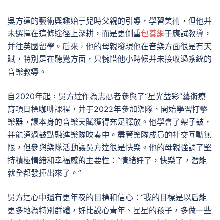
吳方達的藝術興趣始于兒時父親的引導，學習美術，但他并
未選擇在這條途徑上深耕，而是更側重
包養網
于應試教導，
并往英國留學。后來，他的母親發現他在音樂方面很是有天
賦，特別是在聽覺方面，只惋惜他小時候并未接收過系統的
音樂教導。
自2020年起，吳方達作為志愿者參與了“星光益彩”藝術療
育項目標咖啡課程，并于2022年參加樂隊，開始學習打擊
樂器，讓本身的音樂天賦獲得充足釋放。他學會了架子鼓，
并能通過鼓點融進樂隊吹奏中。盡管樂隊成員的社交互動無
限，但參與樂隊活動讓吳方達很是快樂。他的母親強調了堅
持積極情緒和幸福感的主要性：“情緒好了，快樂了，潛能
就全都發揮出來了。”
吳方達心中還有更年夜的目標和信心：“我的目標是以后能
更多地為特別群體，好比說心青年、星星的孩子，多做一些