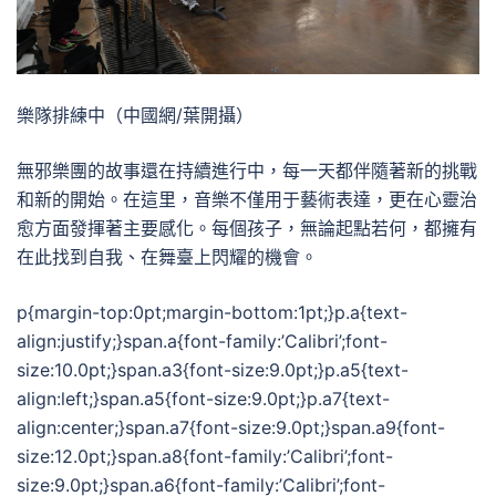
樂隊排練中（中國網/葉開攝）
無邪樂團的故事還在持續進行中，每一天都伴隨著新的挑戰
和新的開始。在這里，音樂不僅用于藝術表達，更在心靈治
愈方面發揮著主要感化。每個孩子，無論起點若何，都擁有
在此找到自我、在舞臺上閃耀的機會。
p{margin-top:0pt;margin-bottom:1pt;}p.a{text-
align:justify;}span.a{font-family:’Calibri’;font-
size:10.0pt;}span.a3{font-size:9.0pt;}p.a5{text-
align:left;}span.a5{font-size:9.0pt;}p.a7{text-
align:center;}span.a7{font-size:9.0pt;}span.a9{font-
size:12.0pt;}span.a8{font-family:’Calibri’;font-
size:9.0pt;}span.a6{font-family:’Calibri’;font-