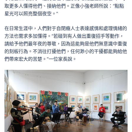
取更多人懂得他們、接納他們。正像小強老師所說：“點點
星光可以照亮整個夜空。”
在日常生涯中，人們對于自閉癥人士表達感情和處理情緒的
方法也需求多加懂得。“若碰到有人做出重復招手等動作，
請給予他們最年夜的尊敬，因為這能夠是他們無意識中重復
的刻板行為。不消往打擾他們，任何渺小的干擾都能夠給他
們帶來宏大的苦楚。”一位家長說。