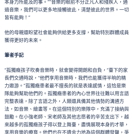
本身力所能及的事。”“音樂的眼前不分正凡人和殘疾人，通
過音樂，我們可以更多地接觸彼此，清楚彼此的世界。一切
皆有能夠！”
他的母親還盼望社會能夠供給更多支撐，幫助特別群體成員
獲得更好的未來。
筆者手記
“孤獨癥孩子吹奏音樂時，就會變得開朗和自負，”臺下的家
長們交通時說，“他們享用音樂時，我們也能獲得半晌的精
力遨游。”孤獨癥患者最不擅長的就是表達感情，這恰是樂
隊能夠幫助他們的。孤獨癥患者的內心世界往往難以用言語
完整表達，除了言語之外，人類還具備其他情勢的溝通方
法，如音樂、繪畫等。在這個特別的樂隊中，充滿了接納與
鼓勵。在小強老師、宋老師及其他志愿者的辛苦支出下，越
來越多的孤獨癥孩子得以登上舞臺，盡情展現本身的才華，
享用音樂的療育。他們也在不遺余力地為這個群體發聲，爭