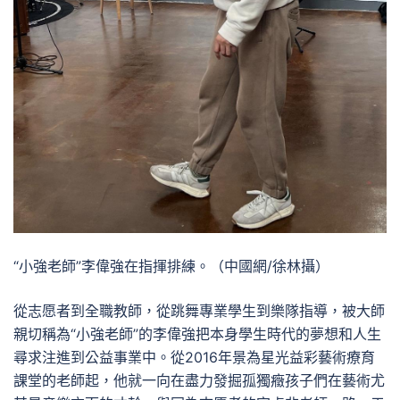
“小強老師”李偉強在指揮排練。（中國網/徐林攝）
從志愿者到全職教師，從跳舞專業學生到樂隊指導，被大師
親切稱為“小強老師”的李偉強把本身學生時代的夢想和人生
尋求注進到公益事業中。從2016年景為星光益彩藝術療育
課堂的老師起，他就一向在盡力發掘孤獨癥孩子們在藝術尤