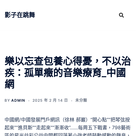
跳
至
影子在跳舞
主
要
內
容
樂以忘查包養心得憂，不以治
疾：孤單癥的音樂療育_中國
網
BY
ADMIN
2025 年 2 月 14 日
未分類
中國網/中國發展門戶網訊（徐林 郝巖）“開心點”“把琴弦按
起來”“進貝斯”“走起來”“漸漸收”……每周五下戰書，798藝術
區的星光益彩公益中間都回蕩著小強老師鼓動感動的聲音，