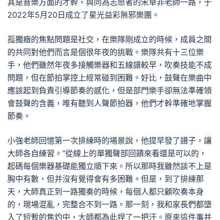
其是音樂方面的才幹，與同為志愿者的宋卓非老師一路，于
2022年5月20日成立了星光益彩無邪樂團。
孤獨癥的焦點問題是社交，在樂隊剛成立的時候，成員之間
的共同對他們而言是個很年夜的挑戰。樂隊共有十三位樂
手，他們雖然年夜多接觸樂器和五線譜較早，吹奏技能不成
問題，但在節拍掌控上經常碰到困難。好比，鼓聲在樂曲中
應該起到負責引導節奏的感化，但是部門樂手卻無法準確領
會鼓聲的含義，唯有聽到人聲節拍器，他們才幹準確地掌握
節奏。
小強老師回憶第一次排練時的場景說，他提早發了譜子，讓
大師各自練習。“從線上的單獨聲部回饋來看還是可以的，
起碼每個樂器基礎能獨立順下來。所以那時我雖然談不上是
胸中有數，但并沒有覺得會有多困難。但是，到了排練那
天，大師真正到一路獨奏的時候，每個人都只顧吹奏本身
的，現場混亂，完整合不到一路。那一刻，我和家長們都墮
入了短暫的焦灼中，大師都為此捏了一把汗。原來這件事并