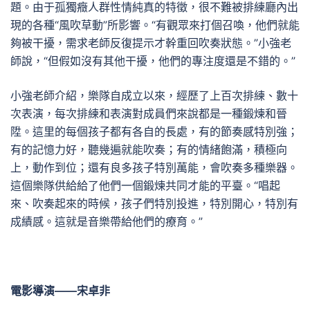
題。由于孤獨癥人群性情純真的特徵，很不難被排練廳內出
現的各種“風吹草動”所影響。“有觀眾來打個召喚，他們就能
夠被干擾，需求老師反復提示才幹重回吹奏狀態。”小強老
師說，“但假如沒有其他干擾，他們的專注度還是不錯的。”
小強老師介紹，樂隊自成立以來，經歷了上百次排練、數十
次表演，每次排練和表演對成員們來說都是一種鍛煉和晉
陞。這里的每個孩子都有各自的長處，有的節奏感特別強；
有的記憶力好，聽幾遍就能吹奏；有的情緒飽滿，積極向
上，動作到位；還有良多孩子特別萬能，會吹奏多種樂器。
這個樂隊供給給了他們一個鍛煉共同才能的平臺。“唱起
來、吹奏起來的時候，孩子們特別投進，特別開心，特別有
成績感。這就是音樂帶給他們的療育。”
電影導演——宋卓非