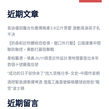
近期文章
袁詠儀剖腹台包養價格產3.6公斤男嬰 激動落淚孩子名
不決
【防森和診所體檢控疫情，龍口外行動】公路建養中間
聯防聯控，果斷打贏阻擊戰
韋帕襲港，噴鼻JIUYI俱意診所設計港地理臺發出本年
首個十號颶風信號
“成功的日子就快來了”找九宮格分享–文史–中國作家網
酒吧緊急調車運啤酒 億嵐工廠直營蘇格蘭球迷險些“喝
空”波士頓
近期留言