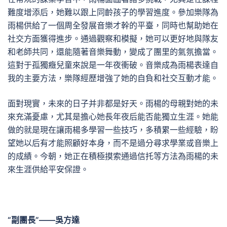
難度增添后，她難以跟上同齡孩子的學習進度。參加樂隊為
雨楊供給了一個周全發展音樂才幹的平臺，同時也幫助她在
社交方面獲得進步。通過觀察和模擬，她可以更好地與隊友
和老師共同，還能隨著音樂舞動，變成了團里的氣氛擔當。
這對于孤獨癥兒童來說是一年夜衝破。音樂成為雨楊表達自
我的主要方法，樂隊經歷增強了她的自負和社交互動才能。
面對現實，未來的日子并非都是好天。雨楊的母親對她的未
來充滿憂慮，尤其是擔心她長年夜后能否能獨立生涯。她能
做的就是現在讓雨楊多學習一些技巧，多積累一些經驗，盼
望她以后有才能照顧好本身，而不是過分尋求學業或音樂上
的成績。今朝，她正在積極摸索通過信托等方法為雨楊的未
來生涯供給平安保證。
“副團長”——吳方達