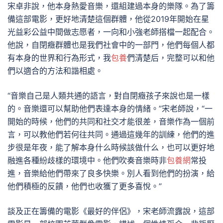
宋卓非說，他本身熱愛音樂，還組建過本身的樂隊。為了籌
備這部電影，更好地清楚這個群體，他從2019年開始在星
光益彩公益中間做志愿者，一向和小強老師搭檔一起配合。
他說，自閉癥群體也是我們社會中的一部門，他們每個人都
有本身的世界和行為形式，我
包養
們清楚后，完整可以和他
們以適合的方法和諧相處。
“音樂自己是人類共通的語言，對自閉癥孩子來說也是一樣
的。音樂還可以幫助他們表達本身的情緒。”宋老師說，“一
開始的時候，他們的共同和社交才能很差，音樂作為一個前
言，可以教他們若何往共同。通過這幾年的訓練，他們的進
步很是年夜，能了解本身什么時候該做什么，也可以更好地
融進各種紛歧樣的環境中。他們吹奏音樂時非
包養網
常投
進，音樂給他們帶來了良多快樂。別人看到他們的扮演，給
他們積極的反饋，他們也收獲了更多喜悅。”
談及正在籌備的電影《最好的伴侶》，宋老師流露說，這部