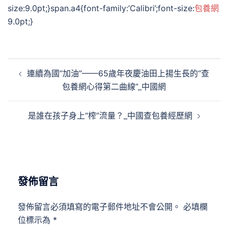
size:9.0pt;}span.a4{font-family:’Calibri’;font-size:
包養網
9.0pt;}
文
連續為國“加油”——65歲年夜慶油田上揚生長的“查
章
包養網心得第二曲線”_中國網
導
覽
是誰在孩子身上“榨”流量？_中國查包養經歷網
發佈留言
發佈留言必須填寫的電子郵件地址不會公開。
必填欄
位標示為
*