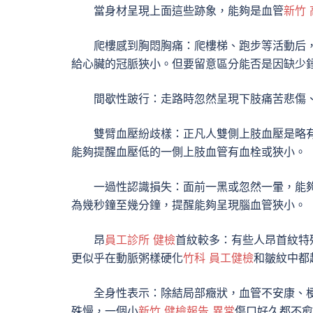
當身材呈現上面這些跡象，能夠是血管
新竹
爬樓感到胸悶胸痛：爬樓梯、跑步等活動后
給心臟的冠脈狹小。但要留意區分能否是因缺少
間歇性跛行：走路時忽然呈現下肢痛苦悲傷
雙臂血壓紛歧樣：正凡人雙側上肢血壓是略
能夠提醒血壓低的一側上肢血管有血栓或狹小。
一過性認識損失：面前一黑或忽然一暈，能
為幾秒鐘至幾分鐘，提醒能夠呈現腦血管狹小。
昂
員工診所 健檢
首紋較多：有些人昂首紋特
更似乎在動脈粥樣硬化
竹科 員工健檢
和皺紋中都
全身性表示：除結局部癥狀，血管不安康、
殊慢，一個小
新竹 健檢報告 異常
傷口好久都不愈