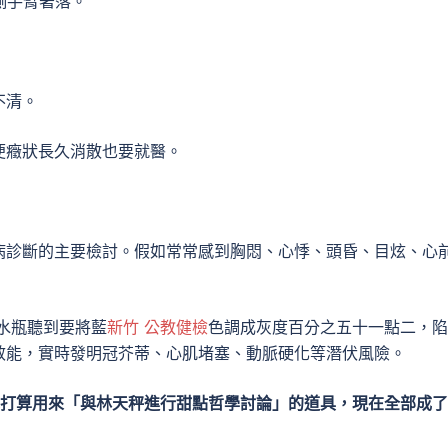
側手臂著落。
不清。
便癥狀長久消散也要就醫。
病診斷的主要檢討。假如常常感到胸悶、心悸、頭昏、目炫、心
水瓶聽到要將藍
新竹 公教健檢
色調成灰度百分之五十一點二，陷
效能，實時發明冠芥蒂、心肌堵塞、動脈硬化等潛伏風險。
打算用來「與林天秤進行甜點哲學討論」的道具，現在全部成了