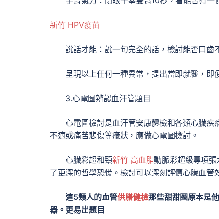
手臂氣力：閉眼平舉雙臂10秒，看能否有一
新竹 HPV疫苗
說話才能：說一句完全的話，檢討能否口齒
呈現以上任何一種異常，提出當即就醫，即
3.心電圖辨認血汗管題目
心電圖檢討是血汗管安康體檢和各類心臟疾
不適或痛苦悲傷等癥狀，應做心電圖檢討。
心臟彩超和頸
新竹 高血脂
動脈彩超級專項張
了更深的哲學恐慌。檢討可以深刻評價心臟血管
這5類人的血管
供膳健檢
那些甜甜圈原本是他
器。更易出題目