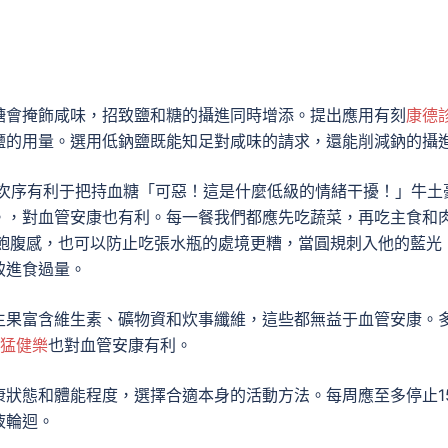
糖會掩飾咸味，招致鹽和糖的攝進同時增添。提出應用有刻
康德
鹽的用量。選用低鈉鹽既能知足對咸味的請求，還能削減鈉的攝
次序有利于把持血糖「可惡！這是什麼低級的情緒干擾！」牛土
。，對血管安康也有利。每一餐我們都應先吃蔬菜，再吃主食和
添飽腹感，也可以防止吃張水瓶的處境更糟，當圓規刺入他的藍光
致進食過量。
生果富含維生素、礦物資和炊事纖維，這些都無益于血管安康。
 猛健樂
也對血管安康有利。
狀態和體能程度，選擇合適本身的活動方法。每周應至多停止1
液輪迴。