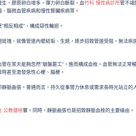
增生，膠原卵白增多，彈力卵白斷裂，血
竹科 慢性病診所
管不竭
竭、腦微血管疾病和慢性腎臟疾病等。
“相反相成”，構成惡性輪迴。
現斑塊，就像管道內壁結垢、生銹，逐步招致管道受阻，無法疾
管在某天能夠忽然“崩盤罷工”，進而構成血栓。血管無法正常
重時甚至激發急性心梗、腦梗。
即靜脈曲張。普通而言，持久從事膂力休息或需求長時光站立的
竹 公教健檢
響。同時，靜脈曲張也是招致靜脈血栓的主要緣由。