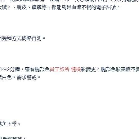
大喊。、脫皮、瘙癢等，都能夠是血流不暢的電子訊號。
面幾種方式簡略自測。
1～2分鐘，察看腿部色
員工診所 健檢
彩變更。腿部色彩基礎不
紫白色，需求警戒。
嘴角下垂。