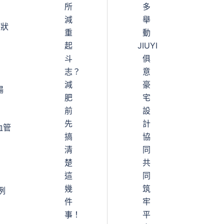
所
多
減
舉
下狀
重
動
起
JIUYI
斗
俱
志？
意
減
豪
暢
肥
宅
前
設
先
計
血管
搞
協
清
同
楚
共
這
同
幾
筑
例
件
牢
事！
平