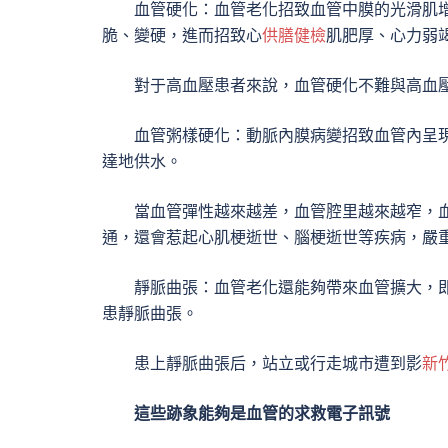
血管硬化：血管老化招致血管中膜的光滑肌
脆、變硬，進而招致心
供膳健檢
肌肥厚、心力弱
對于高血壓患者來說，血管硬化不難與高血壓
血管粥樣硬化：動脈內膜病變招致血管內呈
達地供水。
當血管彈性越來越差，血管腔里越來越窄，血
通，還會惹起心肌梗逝世、腦梗逝世等疾病，嚴
靜脈曲張：血管老化還能夠帶來血管擴大，
患靜脈曲張。
患上靜脈曲張后，站立或行走城市遭到影
新
這些跡象能夠是血管的求救電子訊號