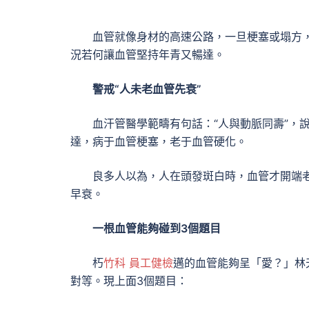
血管就像身材的高速公路，一旦梗塞或塌方，
況若何讓血管堅持年青又暢達。
警戒“人未老血管先衰”
血汗管醫學範疇有句話：“人與動脈同壽”，
達，病于血管梗塞，老于血管硬化。
良多人以為，人在頭發斑白時，血管才開端
早衰。
一根血管能夠碰到3個題目
朽
竹科 員工健檢
邁的血管能夠呈「愛？」林
對等。現上面3個題目：