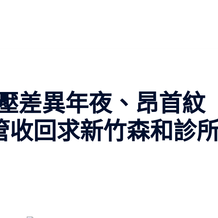
壓差異年夜、昂首紋
管收回求新竹森和診