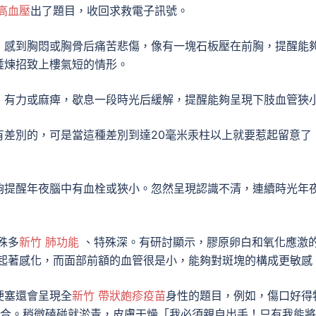
 高血壓
出了題目，收回求救電子訊號。
，感到胸悶或胸骨后痛苦悲傷，像有一塊石板壓在前胸，提醒能
錘煉招致上樓氣短的情形。
、有力或麻痺，歇息一段時光后緩解，提醒能夠呈現下肢血管狹
有差別的，可是當這種差別到達20毫米汞柱以上就要惹起留意了
夠提醒年夜腦中有血栓或狹小。忽然呈現認識不清，連續時光年
殊多
新竹 肺功能
、特殊深。有研討顯示，膠原卵白和氧化應激
起著感化，而面部前額的血管很是小，能夠對斑塊的構成更敏感
梗塞還會呈現全
新竹 帶狀皰疹疫苗
身性的題目，例如，傷口好得
合。稍微磕碰就淤青，皮膚干燥「我必須親自出手！只有我能將