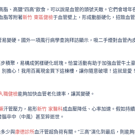
高脂、高鹽“四高”飲食，可以說是血管的頭號天敵。它們會增年
血脂等附著
新竹 東區健檢
于血管壁上，形成動脈硬化，招致血管
管易變硬。國外一項風行病學查詢拜訪顯示，吸二手煙對血管內
逐步積聚，易構成粥樣硬化斑塊。恰當活動有助于加強血管牛土
！別擔心！我用百萬現金買下這棟樓，讓你隨意破壞！這就是愛
 入職健檢
能夠加快血管老化速率，讓其變硬。
藥
汗管壓力，易形
新竹 家醫科
成血壓降低、心率加速。假如持續
發腦卒中（中風）甚至猝逝世。
幾多少與
康德診所
血汗管超負荷有關。“三高”演化到最后，則能夠