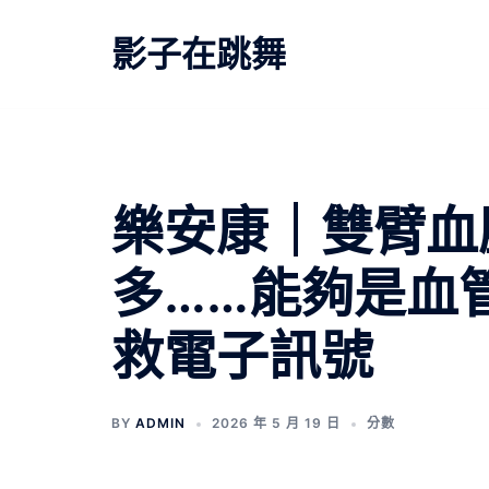
跳
至
影子在跳舞
主
要
內
容
文
樂安康｜雙臂血
章
多……能夠是血
導
救電子訊號
覽
BY
ADMIN
2026 年 5 月 19 日
分數