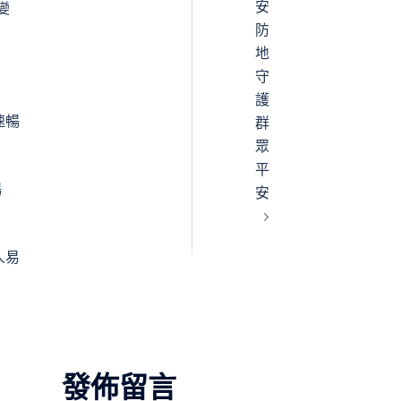
安
變
防
地
守
護
速暢
群
眾
平
暢
安
人易
發佈留言