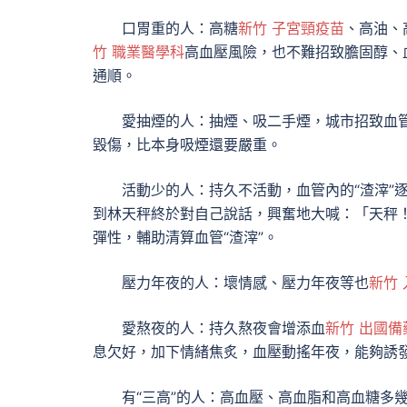
口胃重的人：高糖
新竹 子宮頸疫苗
、高油、
竹 職業醫學科
高血壓風險，也不難招致膽固醇、
通順。
愛抽煙的人：抽煙、吸二手煙，城市招致血
毀傷，比本身吸煙還要嚴重。
活動少的人：持久不活動，血管內的“渣滓”
到林天秤終於對自己說話，興奮地大喊：「天秤
彈性，輔助清算血管“渣滓”。
壓力年夜的人：壞情感、壓力年夜等也
新竹
愛熬夜的人：持久熬夜會增添血
新竹 出國備
息欠好，加下情緒焦炙，血壓動搖年夜，能夠誘
有“三高”的人：高血壓、高血脂和高血糖多