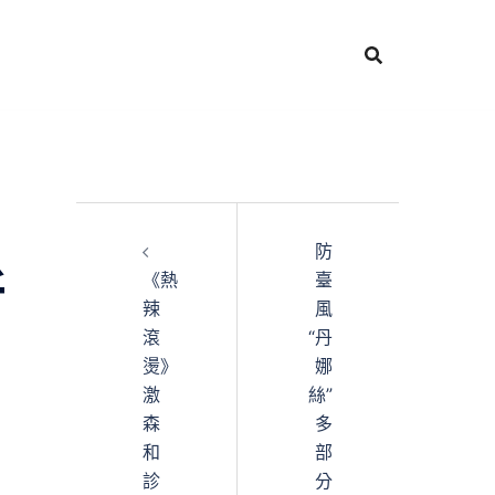
防
所
《熱
臺
辣
風
滾
“丹
燙》
娜
激
絲”
森
多
和
部
診
分