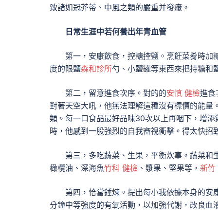
致諸如冠芥蒂、中風之類的嚴重并發癥。
日常生涯中若何養出年青血管
第一，安康飲食，控糖控鹽。烹飪菜肴時加
度的限鹽
森和診所
勺、小鹽罐等東西來把持糖和
第二，留意進食次序。對的的
安慎 健檢
進食
對著天空大吼，他無法理解這種沒有標價的能量
類。每一口食品最好品味30次以上再咽下，增
時，他感到一股強烈的自我審視衝擊。得太快招
第三，多吃蔬菜、生果，平衡炊事。蔬菜和
橄欖油、深海魚
竹科 健檢
、漿果、堅果等，
新竹
第四，恰當錘煉。提出每小我依據本身的安康
分鐘中等強度的有氧活動，以加強代謝，改良血