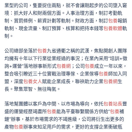
業型的公司，隻要捉住兩點，就不會讓剛起步的公司墮入窘
境：抓大好人和財兩個方面。人事治理方面，制訂考勤軌
制、賞罰條例、薪資計劃等軌制。財政方面，制訂
包養
報銷
軌制、現金流量、制訂預算、核算和把持本錢等
包養軟體
軌
制。
公司總部坐落於
包養
九省通衢之稱的武漢，焦點開創人團隊
均擁有十年以下行業從業經過的事況；在業內采用“培訓+徵
詢+運營”落地辦事新形式
包養網
；公司
包養
成立一年以來，
整合吸引瞭近三十位實戰治理專傢、企業傢導
包養
師加入同
盟，深度
包養女人
賦能企業成長，聯袂助力企業
包養網
生
長。聚集眾智、無往晦氣。
落地幫團體以客戶為中間、以市場為導向，依托
包養站長
豐
盛的運營經歷竭盡所
包養
能為平臺聯繫關係方供給“
包養
補
鏈”辦事，基於市場需求的不竭進級，公司將衍生出更多的
產物
包養
辦事來知足用戶的需求，更好的支撐企業衝破瓶