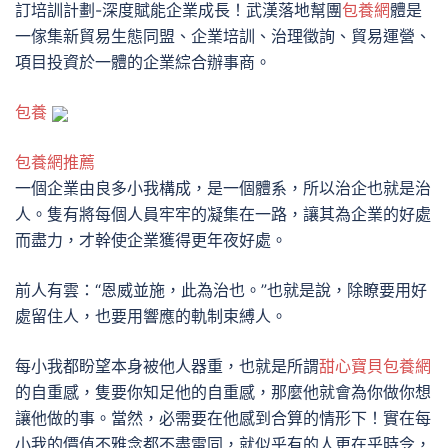
訂培訓計劃-深度賦能企業成長！武漢落地幫團
包養網
體是
一傢集新貿易生態同盟、企業培訓、治理徵詢、貿易運營、
項目投資於一體的企業綜合辦事商。
包養
包養網推薦
一個企業由良多小我構成，是一個體系，所以治企也就是治
人。隻有將每個人員牢牢的凝集在一路，讓其為企業的好處
而盡力，才幹使企業獲得更年夜好處。
前人有雲：“恩威並施，此為治也。”也就是說，除瞭要用好
處留住人，也要用響應的軌制束縛人。
每小我都盼望本身被他人器重，也就是所謂
甜心寶貝包養網
的自重感，隻要你知足他的自重感，那麼他就會為你做你想
讓他做的事。當然，必需要在他感到合算的情形下！實在每
小我的價值不雅念都不盡雷同，就似乎有的人更在乎時令，