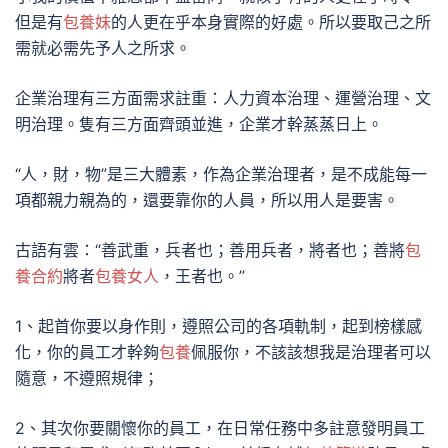
但是有
包養妹
的人更在乎本身實際的好處。所以要取己之所
需就必需先予人之所求。
企業治理有三方面需求註重：人力資本治理、運營治理、文
明治理。隻有三方面齊頭並進，企業才幹蒸蒸日上。
“人，財，物”是三大體素，作為企業治理者，是不成能每一
項都親力親為的，還要靠你的人員，所以用人是要害。
古語有雲：“善武重，兵者也；善用兵者，將者也；善將
包
養合約
將者
包養女人
，王者也。”
1、起首你要以身作則，遵照公司的各項軌制，起到榜樣感
化，你的員工才幹夠
包養
佩服你，不該該想我是治理者可以
隨意，不遵照規律；
2、其次你要關懷你的員工，在日常任務中多註意發明員工