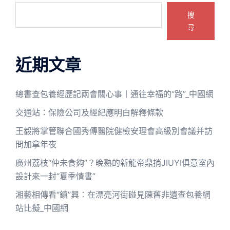
搜
尋
近期文章
總書查包養經歷記兩會關心事丨通往幸福的“路”_中國網
交通站：保險公司及經紀應明白解釋條款
王毅將掌管聯合國秀傳醫院健檢安理會高級別會議并訪
問加拿年夜
廣州荔枝“仲未食夠”？晚熟的新龍帝鼎捎JIUYI俱意室內
設計來一封“夏季情書”
湘藝相傳看“鎮”興：在漂亮河街碰見陳舊非遺查包養網
站比擬_中國網