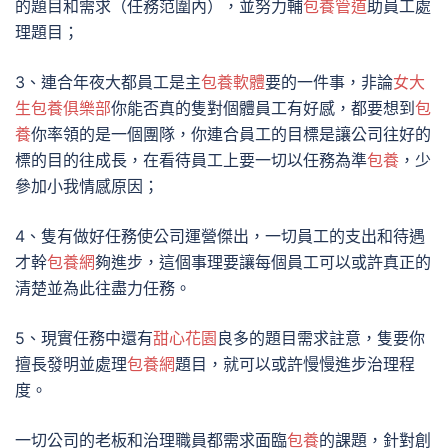
的題目和需求（任務范圍內），並努力輔
包養管道
助員工處
理題目；
3、連合年夜大都員工是主
包養軟體
要的一件事，非論
女大
生包養俱樂部
你能否真的隻對個體員工有好感，都要想到
包
養
你率領的是一個團隊，你連合員工的目標是讓公司往好的
標的目的往成長，在看待員工上要一切以任務為準
包養
，少
參加小我情感原因；
4、隻有做好任務使公司運營傑出，一切員工的支出和待遇
才幹
包養網
夠進步，這個事理要讓每個員工可以或許真正的
清楚並為此往盡力任務。
5、現實任務中還有
甜心花園
良多的題目需求註意，隻要你
擅長發明並處理
包養網
題目，就可以或許慢慢進步治理程
度。
一切公司的老板和治理職員都需求面臨
包養
的課題，針對創