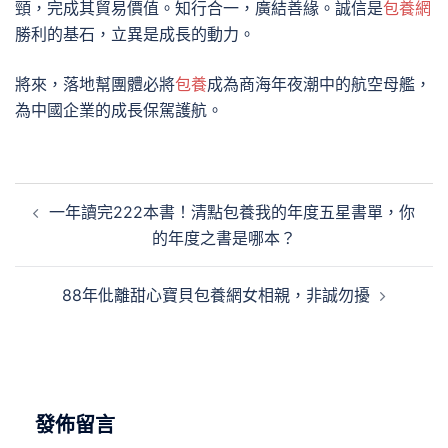
頸，完成其貿易價值。知行合一，廣結善緣。誠信是
包養網
勝利的基石，立異是成長的動力。
將來，落地幫團體必將
包養
成為商海年夜潮中的航空母艦，
為中國企業的成長保駕護航。
文
一年讀完222本書！清點包養我的年度五星書單，你
章
的年度之書是哪本？
導
覽
88年仳離甜心寶貝包養網女相親，非誠勿擾
發佈留言