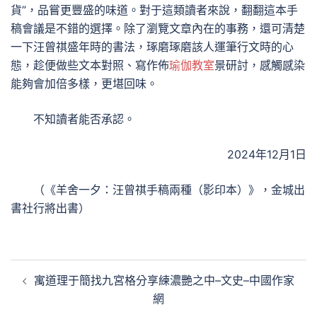
貨”，品嘗更豐盛的味道。對于這類讀者來說，翻翻這本手
稿會議是不錯的選擇。除了瀏覽文章內在的事務，還可清楚
一下汪曾祺盛年時的書法，琢磨琢磨該人運筆行文時的心
態，趁便做些文本對照、寫作佈
瑜伽教室
景研討，感觸感染
能夠會加倍多樣，更堪回味。
不知讀者能否承認。
2024年12月1日
（《羊舍一夕：汪曾祺手稿兩種（影印本）》，金城出
書社行將出書）
文
寓道理于簡找九宮格分享練濃艷之中–文史–中國作家
章
網
導