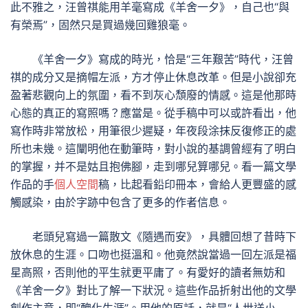
此不雅之，汪曾祺能用羊毫寫成《羊舍一夕》，自己也“與
有榮焉”，固然只是買過幾回雞狼毫。
《羊舍一夕》寫成的時光，恰是“三年艱苦”時代，汪曾
祺的成分又是摘帽左派，方才停止休息改革。但是小說卻充
盈著悲觀向上的氛圍，看不到灰心頹廢的情感。這是他那時
心態的真正的寫照嗎？應當是。從手稿中可以或許看出，他
寫作時非常放松，用筆很少遲疑，年夜段涂抹反復修正的處
所也未幾。這闡明他在動筆時，對小說的基調曾經有了明白
的掌握，并不是姑且抱佛腳，走到哪兒算哪兒。看一篇文學
作品的手
個人空間
稿，比起看鉛印冊本，會給人更豐盛的感
觸感染，由於字跡中包含了更多的作者信息。
老頭兒寫過一篇散文《隨遇而安》，具體回想了昔時下
放休息的生涯。口吻也挺溫和。他竟然說當過一回左派是福
星高照，否則他的平生就更平庸了。有愛好的讀者無妨和
《羊舍一夕》對比了解一下狀況。這些作品折射出他的文學