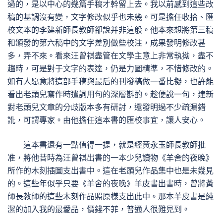
過的，是以中心的幾篇手稿才幹留上去。我以前感到這些改
稿的基調沒有變，文字修改似乎也未幾。可是擔任收拾、匯
校文本的李建新師長教師卻說并非這般。他本來想將第三稿
和頒發的第六稿中的文字差別做些校注，成果發明修改甚
多，弄不來。看來汪曾祺盡管在文學主意上非常執拗，盡不
趨時，可是對于文字的表達，仍是力圖精準，不惜修改的。
如有人愿意將這部手稿與最后的刊發稿做一番比擬，也許能
看出老頭兒寫作時遣詞用句的深層斟酌。趁便說一句，建新
對老頭兒文章的分歧版本多有研討，還發明過不少疏漏錯
訛，可謂專家。由他擔任這本書的匯校事宜，讓人安心。
這本書還有一點值得一提，就是經黃永玉師長教師批
准，將他昔時為汪曾祺出書的一本少兒讀物《羊舍的夜晚》
所作的木刻插圖支出書中。這在老頭兒作品集中也是未幾見
的。這些年似乎只要《羊舍的夜晚》羊皮書出書時，曾將黃
師長教師的這些木刻作品照原樣支出此中。那本羊皮書是純
潔的加入我的最愛品，價錢不菲，普通人很難見到。