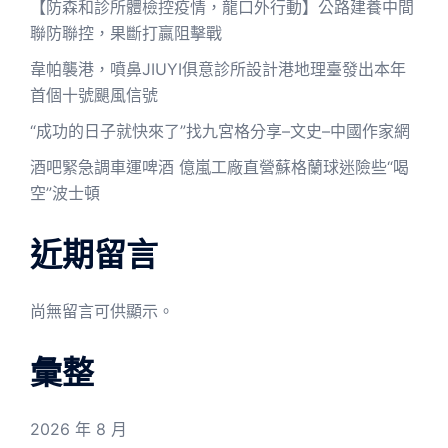
【防森和診所體檢控疫情，龍口外行動】公路建養中間
聯防聯控，果斷打贏阻擊戰
韋帕襲港，噴鼻JIUYI俱意診所設計港地理臺發出本年
首個十號颶風信號
“成功的日子就快來了”找九宮格分享–文史–中國作家網
酒吧緊急調車運啤酒 億嵐工廠直營蘇格蘭球迷險些“喝
空”波士頓
近期留言
尚無留言可供顯示。
彙整
2026 年 8 月