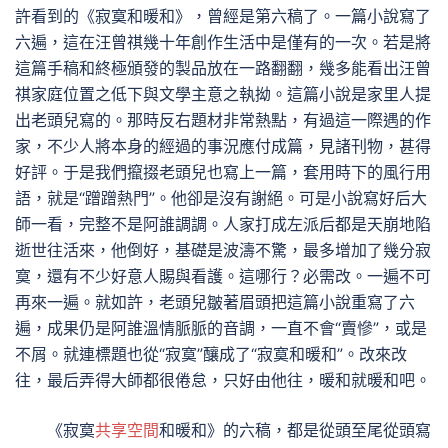
許看到的《寂寞和暖和》，曾經是第六稿了。一篇小說寫了
六遍，這在汪曾祺幾十年創作生活中是僅有的一次。若是將
這篇手稿和終極頒發的製品放在一路翻翻，幾多能看出汪曾
祺家庭位置之低下與文學主意之執拗。這篇小說是家里人提
出老頭兒寫的。那時反右題材非常熱點，有過這一際遇的作
家，不少人將本身的經過的事況應付成篇，見諸刊物，甚得
好評。于是我們攛掇老頭兒也寫上一篇，套用時下的風行用
語，就是“蹭蹭熱門”。他卻是沒有謝絕。可是小說寫好后大
師一看，完整不是阿誰調調。人家打成左派后都是天崩地陷
逝世往活來，他倒好，基礎是波濤不驚，最多增加了幾分寂
寞，還有不少好意人賜與看護。這哪行？必需改。一遍不可
再來一遍。就如許，老頭兒皺著眉頭把這篇小說重寫了六
遍，成果仍是阿誰溫情脈脈的音調，一直不會“賣慘”，或是
不屑。就連標題也從“寂寞”釀成了“寂寞和暖和”。改來改
往，最后弄得大師都很倦怠，只好由他往，暖和就暖和吧。
《寂寞
共享空間
和暖和》的六稿，都是從頭至尾從頭寫