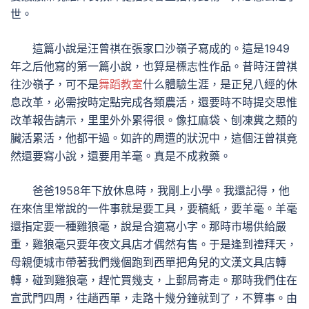
世。
這篇小說是汪曾祺在張家口沙嶺子寫成的。這是1949
年之后他寫的第一篇小說，也算是標志性作品。昔時汪曾祺
往沙嶺子，可不是
舞蹈教室
什么體驗生涯，是正兒八經的休
息改革，必需按時定點完成各類農活，還要時不時提交思惟
改革報告請示，里里外外累得很。像扛麻袋、刨凍糞之類的
臟活累活，他都干過。如許的周遭的狀況中，這個汪曾祺竟
然還要寫小說，還要用羊毫。真是不成救藥。
爸爸1958年下放休息時，我剛上小學。我還記得，他
在來信里常說的一件事就是要工具，要稿紙，要羊毫。羊毫
還指定要一種雞狼毫，說是合適寫小字。那時市場供給嚴
重，雞狼毫只要年夜文具店才偶然有售。于是逢到禮拜天，
母親便城市帶著我們幾個跑到西單把角兒的文漢文具店轉
轉，碰到雞狼毫，趕忙買幾支，上郵局寄走。那時我們住在
宣武門四周，往趟西單，走路十幾分鐘就到了，不算事。由