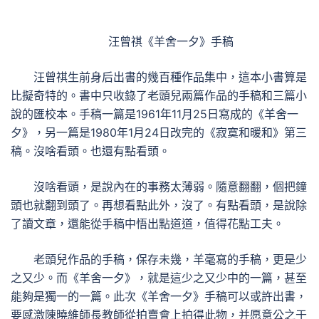
汪曾祺《羊舍一夕》手稿
汪曾祺生前身后出書的幾百種作品集中，這本小書算是
比擬奇特的。書中只收錄了老頭兒兩篇作品的手稿和三篇小
說的匯校本。手稿一篇是1961年11月25日寫成的《羊舍一
夕》，另一篇是1980年1月24日改完的《寂寞和暖和》第三
稿。沒啥看頭。也還有點看頭。
沒啥看頭，是說內在的事務太薄弱。隨意翻翻，個把鐘
頭也就翻到頭了。再想看點此外，沒了。有點看頭，是說除
了讀文章，還能從手稿中悟出點道道，值得花點工夫。
老頭兒作品的手稿，保存未幾，羊毫寫的手稿，更是少
之又少。而《羊舍一夕》，就是這少之又少中的一篇，甚至
能夠是獨一的一篇。此次《羊舍一夕》手稿可以或許出書，
要感激陳曉維師長教師從拍賣會上拍得此物，并愿意公之于