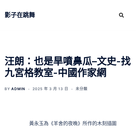
跳
至
影子在跳舞
主
要
內
容
汪朗：也是旱噴鼻瓜–文史-找
九宮格教室-中國作家網
BY
ADMIN
2025 年 3 月 13 日
未分類
黃永玉為《羊舍的夜晚》所作的木刻插圖