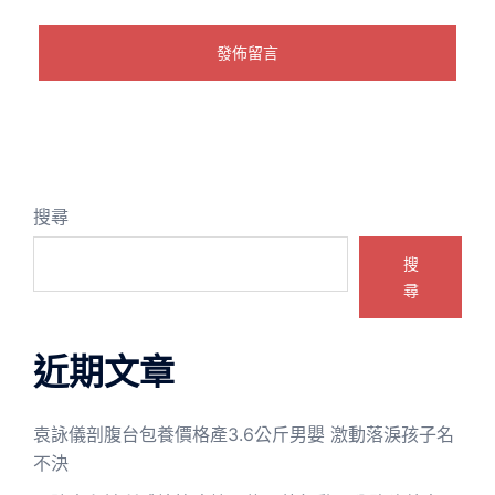
搜尋
搜
尋
近期文章
袁詠儀剖腹台包養價格產3.6公斤男嬰 激動落淚孩子名
不決