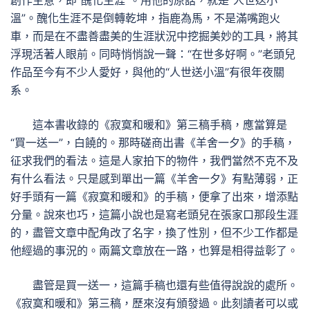
創作主意，即“醜化生涯”。用他的原話，就是“人世送小
溫”。醜化生涯不是倒轉乾坤，指鹿為馬，不是滿嘴跑火
車，而是在不盡善盡美的生涯狀況中挖掘美妙的工具，將其
浮現活著人眼前。同時悄悄說一聲：“在世多好啊。”老頭兒
作品至今有不少人愛好，與他的“人世送小溫”有很年夜關
系。
這本書收錄的《寂寞和暖和》第三稿手稿，應當算是
“買一送一”，白饒的。那時磋商出書《羊舍一夕》的手稿，
征求我們的看法。這是人家拍下的物件，我們當然不克不及
有什么看法。只是感到單出一篇《羊舍一夕》有點薄弱，正
好手頭有一篇《寂寞和暖和》的手稿，便拿了出來，增添點
分量。說來也巧，這篇小說也是寫老頭兒在張家口那段生涯
的，盡管文章中配角改了名字，換了性別，但不少工作都是
他經過的事況的。兩篇文章放在一路，也算是相得益彰了。
盡管是買一送一，這篇手稿也還有些值得說說的處所。
《寂寞和暖和》第三稿，歷來沒有頒發過。此刻讀者可以或