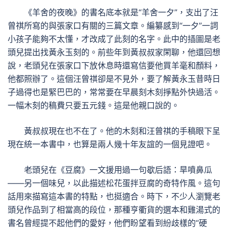
《羊舍的夜晚》的書名底本就是“羊舍一夕”，支出了汪
曾祺所寫的與張家口有關的三篇文章。編纂感到“一夕”一詞
小孩子能夠不太懂，才改成了此刻的名字。此中的插圖是老
頭兒提出找黃永玉刻的。前些年到黃叔叔家閑聊，他還回想
說，老頭兒在張家口下放休息時還寫信要他買羊毫和顏料，
他都照辦了。這個汪曾祺卻是不見外，要了解黃永玉昔時日
子過得也是緊巴巴的，常常要在早晨刻木刻掙點外快過活。
一幅木刻的稿費只要五元錢。這是他親口說的。
黃叔叔現在也不在了。他的木刻和汪曾祺的手稿眼下呈
現在統一本書中，也算是兩人幾十年友誼的一個見證吧。
老頭兒在《豆腐》一文援用過一句歇后語：旱噴鼻瓜
——另一個味兒，以此描述松花蛋拌豆腐的奇特作風。這句
話用來描寫這本書的特點，也挺適合。時下，不少人瀏覽老
頭兒作品到了相當高的段位，那種亨衢貨的選本和雞湯式的
書名曾經提不起他們的愛好，他們盼望看到紛歧樣的“硬