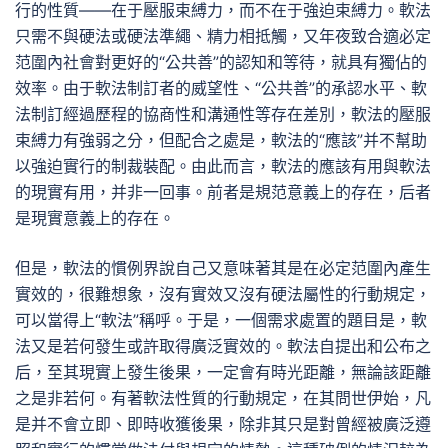
行的性質——在于壓服束縛力，而不在于強迫束縛力。軟法
只需不與硬法或硬法準繩、精力相抵觸，又年夜致合適必定
范圍內社會對更好的“公共善”的認知和等待，就具有獨佔的
效率。由于軟法制訂者的威望性、“公共善”的承認水平、軟
法制訂經過歷程的協商性和溝通性等存在差別，軟法的壓服
束縛力有強弱之分，但配合之處是，軟法的“應該”并不幫助
以強迫實行的制裁裝配。由此而言，軟法的應該有用與軟法
的現實有用，并非一回事。前者是規范意義上的存在，后者
是現實意義上的存在。
但是，軟法的慣例界說自己又意味著其是在必定范圍內產生
實效的，很難想象，沒有實效又沒有硬法屬性的行動規定，
可以當得上“軟法”稱呼。于是，一個需求處置的題目是，軟
法又是若何發生或許取得廣泛實效的。軟法自提出和公布之
后，至其現實上發生後果，一定會有時光距離，無論該距離
之是非若何。有著軟法性質的行動規定，在其問世伊始，凡
是并不會立即、即時收獲後果，除非其只是對曾經被廣泛遵