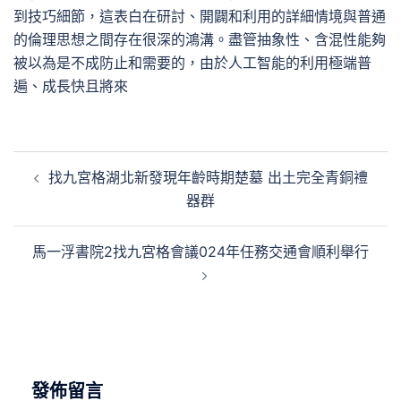
到技巧細節，這表白在研討、開闢和利用的詳細情境與普通
的倫理思想之間存在很深的鴻溝。盡管抽象性、含混性能夠
被以為是不成防止和需要的，由於人工智能的利用極端普
遍、成長快且將來
文
找九宮格湖北新發現年齡時期楚墓 出土完全青銅禮
章
器群
導
覽
馬一浮書院2找九宮格會議024年任務交通會順利舉行
發佈留言