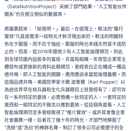
（DataNutritionProject）采納了部門結果，“人工智能伙伴
關系”也在樹立相似的數據表。
將貓裹起來：「給我吧。」最后，在道理上，軟法的“履行
實效”凡是是需求一段時光才幹浮現出來的。軟法的明顯特
色在于壓服，而不在于強迫，壓服的時光本錢天然是不成防
止的。但是，從2016年還很少有人工智能倫理規范，到此
刻全球范圍內這般多的當局、非當局組織、年夜型企業等主
體發布或更換新的資料此類規范，曾經表白正在構成一種品
德共鳴，即人工智能的開闢、應用應該承當起倫理義務。而
這個品德共鳴，美國哲學家卡爾·波普爾（Karl Popper）以
為迷信界早在核兵器和生化兵器題目上就曾經有了：認可存
在一系列特定的要挾，必需預備一批特定的人、一套特定的
東西和一組特定的不雅念以應對要挾。從這個角度看，人工
智能倫理規范至多曾經取得了“推介實效”，或許其會像企業
社會義務一樣，后者花了幾十年的時光，才部門地解脫了
“洗綠”或“洗白”的掩飾名聲，制訂了很多公司必需遵守的全