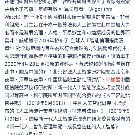
在他們研討結果發布前后，曾經有研討者停止了響應的摸索
并給出了答覆：基礎有效。“算法察看”（Algorithm
Watch）是一個位于德國柏林和瑞士蘇黎世的非當局、非營
利組織，其主旨在于為一個算法和人工智能在此中是加大力
度而不是減弱公理、人權、平易近主和可連續成長的世界而
奮斗。該組織于2019年發布了“全球人工智能倫理指南清
單”，對全球范圍內旨在為以符合倫理的方法開闢和實行主
動決議計劃體系確立準繩的框架和指南停止匯編。該清單于
2020年4月28日更換新的資料后，有跨越160個指南包括在
此中，觸及中國的有：北京智源人工智能研討院結合北京年
夜學、清華年夜學、中國迷信院主動化研討所、
小樹屋
中國
迷信院盤算技巧研討所、新一代人工智能財產技巧立異計謀
同盟等高校、科研院所和財產同盟配合發布的《人工智能北
京共鳴》（2019年5月25日）。中國人工智能財產同盟發
布的《人工智能行業自律條約（征求看法稿）》（2019年5
月31日）。國度新一代人工智能管理專門研究委員會發布的
《新一代人工智能管理準繩—成長擔任任的人工智能》
（2019年6月17日）。