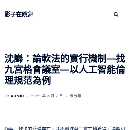
跳
至
影子在跳舞
主
要
內
容
沈巋：論軟法的實行機制—找
九宮格會議室—以人工智能倫
理規范為例
BY
ADMIN
2025 年 3 月 7 日
未分類
摘要：軟法的普遍存在，并不料味著其實在地獲得了遵照和