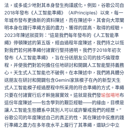
法，或多或少地對其本身發生拘謹感化。例如，谷歌公司自
2018年發布《人工智能準繩》（AIPrinciples）以來，每一
年城市發布更換新的資料陳述，而在陳述中，其會向大眾闡
明本身在踐行準繩方面的盡力、獲得的提高、取得的經驗。
2023年陳述就提到：“這是我們每年發布的《人工智能準
繩》停頓陳述的第五版，經由過程年度陳述，我們持之以恆
對我們若何將準繩付諸實行堅持通明。我們于2018年初次
發布《人工智能準繩》，旨在分送朋友公司的技巧倫理章
程，并使我們對若何擔任任地研討和開闢人工智能堅持義務
心。天生式人工智能也不破例。在本陳述中，我們將具體分
送朋友在研討和開闢包含Gemini家族模子在內的新型天生
式人工智能模子經過歷程中所采用的符合準繩的方式。準繩
只要在付諸實行后才幹施展實效。這就是我們發
瑜伽場地
布
這份年度陳述——包含學到的艱巨經驗——的緣由，目標是
讓人工智能生態體系中其別人可以或許鑒戒我們的經歷。”
谷歌公司的年度陳述自己的真正的性、其在陳述中反應的踐
行準繩之盡力在多年夜水平上履行了其準繩，還缺少中立