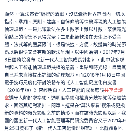
顯然，“算法察看”編撰的清單，沒法囊括世界范圍內一切以
指南、準繩、原則、建議、自律條約等情勢浮現的人工智能
倫理規范。一是此類軟法在多少數字上難以計數，某個時光
節點上的搜集不見得完全；二是此類軟法在天生上不受主
體、法式等的嚴厲限制，很是快捷、方便，故搜集的時光節
點以后很快又會有新的軟法呈現。以中國為例，2017年7月
8日國務院發布《新一代人工智能成長計劃》，此中就多處
說起人工智能倫理規范扶植的意義、重點和時光線，盡管其
自己并未直接提出詳細的倫理規范。而2018年1月18日中國
電子技巧尺度化研討院發布的《人工智能尺度化白皮書
（2018年版）》曾經明白，人工智能的成長應該
共享會議
室
遵守人類好處準繩、通明度準繩和權責分歧準繩等倫理請
求，固然其絕對粗拙、簡單。這是在“算法察看”搜集或更換
新的資料的時光節點之前的情形。而在該時光節點以后，我
國的國度新一代人工智能管理專門研究委員會又于2021年9
月25日發布了《新一代人工智能倫理規范》，比擬體系地