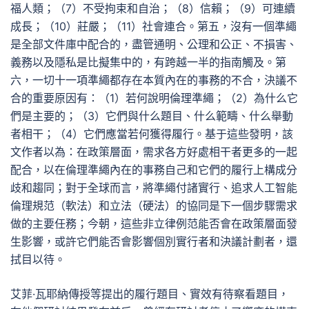
福人類；（7）不受拘束和自治；（8）信賴；（9）可連續
成長；（10）莊嚴；（11）社會連合。第五，沒有一個準繩
是全部文件庫中配合的，盡管通明、公理和公正、不損害、
義務以及隱私是比擬集中的，有跨越一半的指南觸及。第
六，一切十一項準繩都存在本質內在的事務的不合，決議不
合的重要原因有：（1）若何說明倫理準繩；（2）為什么它
們是主要的；（3）它們與什么題目、什么範疇、什么舉動
者相干；（4）它們應當若何獲得履行。基于這些發明，該
文作者以為：在政策層面，需求各方好處相干者更多的一起
配合，以在倫理準繩內在的事務自己和它們的履行上構成分
歧和趨同；對于全球而言，將準繩付諸實行、追求人工智能
倫理規范（軟法）和立法（硬法）的協同是下一個步驟需求
做的主要任務；今朝，這些非立律例范能否會在政策層面發
生影響，或許它們能否會影響個別實行者和決議計劃者，還
拭目以待。
艾菲·瓦耶納傳授等提出的履行題目、實效有待察看題目，