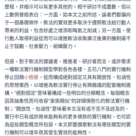
歷程，并暗示可以有更多其他的。相干研討不成盡數，但以
上數例曾經表白：一方面，如本文之前所述，論者們都偏向
于一個基礎條件，軟法的實效更多取決于遵照軟法給行動人
帶來的利益，包含好處之增添和晦氣之削減；另一方面，使
行動人取得利益從而可以增進軟法收取廣泛後果的機制遠不
止于鼓勵、社會壓力、組織壓力。
但是，對于軟法的建議者、推進者、研討者而言，或許需求
一種軟法實行機制類型學對各色各樣、五花八門的實行機制
停止回類
小樹屋
，從而構成絕對固定又具有開放性、包涵性
的思想東西，以增進為軟法實行停止有興趣識的配套機制建
構。“絕對固定”意味著構成一些明白的分類概念，每個概念
因其抽象性而可收容“家族類似”的詳細情勢化的軟法實行機
制；“開放性、包涵性”意味著本文沒有或不克不及述及的、
實行中已有或許將來能夠有的更多情勢的實行機制，也可認
為這些類型概念所包容。本文即要摸索軟法有哪些類型的實
行機制可以增年夜其發生實效的能夠性。