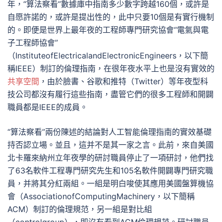
年，“算法察看”數據庫中指南多少數字跨越160個，或許是
自愿許諾的，或許是提出性的，此中只要10個是有實行機制
的。即便是世界上最年夜的工程師專門研究協會“電氣與電
子工程師協會”
（InstituteofElectricalandElectronicEngineers，以下簡
稱IEEE）制訂的倫理指南，在很年夜水平上也是沒有實效的
共享空間
，由於臉書、谷歌和推特（Twitter）等年夜型科
技公司都沒有履行這些指南，盡管它們的很多工程師和開闢
職員都是IEEE的成員。
“算法察看”兩份陳述的結論對人工智能倫理指南的實效基礎
持否認立場。並且，這并不是其一家之言。此前，來自美國
北卡羅來納州立年夜學的研討職員停止了一項研討，他們找
了63名軟件工程專門研究先生和105名軟件開闢專門研究職
員，并將其分紅兩組。一組是明白唆使其應用美國盤算機協
會（AssociationofComputingMachinery，以下簡稱
ACM）制訂的倫理規范，另一組是對比組