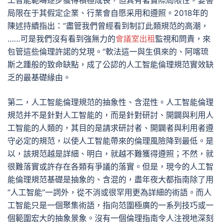
工智能範疇逐步獲得積極成長，但其有著實際局限性。要害
局限在于其假定企業、行業會自愿采用和遵照。2018年的
陳述持續指出：“盡管我們曾經看到制訂此類規范的高潮，
……可是我們沒有看到強無力的
會議室出租
監視和問責，來
包管這些倫理許諾的兌現。”軟法這一與生俱來的、阿喀琉
斯之踵般的致命缺點，成了公認的人工智能倫理規范實效缺
乏的最基礎緣由。
第二，人工智能倫理規范的抽象性、含混性。人工智能倫理
規范并不是針對人工智能的，而是針對研討、開闢與利用人
工智能的人類的，其目的是請求研討者、開闢者與利用者遵
守必定的規范，以使人工智能帶來的倫理風險降到最低。是
以，該規范越是詳細、明白，就越不難獲得遵照；不然，就
很難落實或許存在各類有爭議的落實。但是，現今的人工智
能倫理規范基礎是抽象的、含混的，盡年夜大都指南除了用
“人工智能”一詞外，從不消或很罕用更為詳細的術語。而人
工智能只是一個聚集術語，指向范圍極廣的一系列技巧或一
個範圍宏大的抽象景象。沒有一個倫理指南令人注視地深刻