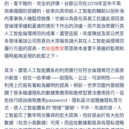
的、客不雅的、完全的評價。谷歌公司在2019年宣布不再
與美國國防部續約，結束向其供給人工智能的輔助以剖析海
內軍事無人機監控錄像，也被以為是在其員工抗議此項目激
發倫理爭議和憂慮的情形下作出的決議，而不是自愿實行其
人工智能倫理規范的成果。盡管這般，年度陳述及其公然至
多意味著該公司愿意向大眾報告請示其在人工智能倫理規范
履行方面的提高，也
瑜伽教室
愿意將本身置于普遍的監視和
隨時能夠呈現的批駁之下。
其次，盡管人工智能體系的利用實行在符合倫理規范方面表
示較差，但在一些準繩——如隱私、公正、可說明性——的
利用上仍是有著較為顯明的提高。例如，世界范圍內曾經開
闢了很多維護隱私的數據集應用和進修型算法應用技巧，這
些技巧經由過程應用password、隱私區分或隨機隱私等方
式，使人工智能體系的“視域“”變暗”。不外，吊詭的是，人
工智能花了數年時光獲得的宏大提高，恰好是由於有大批的
數據（包含小我數據）可用。而這些數據都是具有隱私侵略