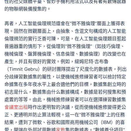
性的社交媒體平臺、智妙手機利用法式以及有著有數傳感器
的物聯網裝備搜集的。
再者，人工智能倫理規范還會在“微不雅倫理”層面上獲得表
現。固然在微觀層面上，由抽象、含混文句構成的人工智能
倫理規范的實行乏善可陳，可是，在人工智能倫理題目惹起
普遍器重的情形下，從倫理到“微不雅倫理”（如技巧倫理、
機械倫理、盤算機倫理、信息倫理、數據倫理）的改變也在
產生，并且有很好的實效。例如，緹姆尼特·吉布魯
（Timnit Gebru）的研討團隊提出了尺度化的數據表，列出
分歧練習數據集的屬性，以便機械進修練習者可以檢討特定
命據集在多年夜水平上最合適他們的目標，數據集創立時的
初志是什么，數據集由什么數據構成，數據是若何搜集和預
處置的等等。由此，機械進修練習者可以在選擇練習數據集
會議室出租
時作出更明智的決議，從而使機械進修變得更公
正、更通明并防止算法輕視。這一在“微不雅倫理”上的任務
結果，遭到了微軟、谷歌和國際商用機械公司（IBM）的喜
愛，開端在外部試用數據
家教
集的數據表。“數據養分項目”