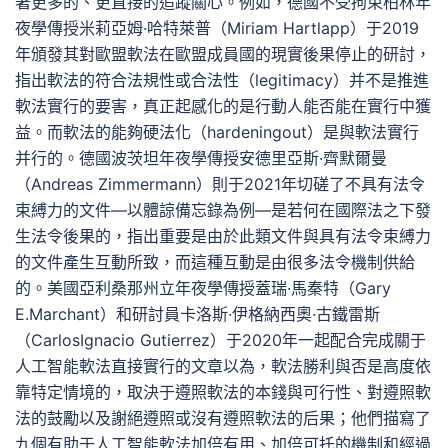
著更多的、更直接的追蹤關心。例如，德國不受拘束柏林年
夜學傳授米莉亞姆·哈特萊普（Miriam Hartlapp）于2019
年頒發其對歐盟軟法在歐盟成員國的現實後果停止的研討，
指出軟法的符合法規性或合法性（legitimacy）并不是推進
軟法實行的要害，真正起感化的是行動人能否能在實行中獲
益。而軟法的能夠硬法化（hardeningout）是與軟法實行
并行的。德國波茨坦年夜學傳授安德里亞斯·齊默爾曼
（Andreas Zimmermann）則于2021年切磋了不具有法令
束縛力的文件—以體諒備忘錄為例—是若何在國際法之下發
生法令後果的，指出重要是由於此類文件與具有法令束縛力
的文件產生互動所致，而這種互動是由很多法令機制供給
的。美國亞利桑那州立年夜學傳授蓋瑞·馬秦特（Gary
E.Marchant）和研討員卡洛斯·伊格納西奧·古鐵雷斯
（CarlosIgnacio Gutierrez）于2020年一起配合完成關于
人工智能軟法直接實行的文章以為，軟法勝利與否是高度依
靠特定情境的，取決于遵照軟法的本錢與可行性、對遵照軟
法的鼓勵以及謝絕遵照或沒有遵照軟法的后果；他們描寫了
九個有助于人工智能軟法加倍有用、加倍可托的機制和經過