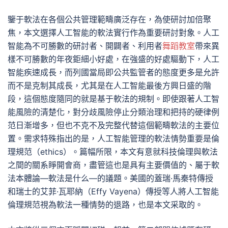
鑒于軟法在各個公共管理範疇廣泛存在，為使研討加倍聚
焦，本文選擇人工智能的軟法實行作為重要研討對象。人工
智能為不可勝數的研討者、開闢者、利用者
舞蹈教室
帶來異
樣不可勝數的年夜鉅細小好處，在強盛的好處驅動下，人工
智能疾速成長，而列國當局即公共監管者的態度更多是允許
而不是克制其成長，尤其是在人工智能最後方興日盛的階
段，這個態度隨同的就是基于軟法的規制。即使跟著人工智
能風險的清楚化，對分歧風險停止分類治理和把持的硬律例
范日漸增多，但也不克不及完整代替這個範疇軟法的主要位
置。需求特殊指出的是，人工智能管理的軟法情勢重要是倫
理規范（ethics）。篇幅所限，本文有意就科技倫理與軟法
之間的關系睜開會商，盡管這也是具有主要價值的、屬于軟
法本體論—軟法是什么—的議題。美國的蓋瑞·馬秦特傳授
和瑞士的艾菲·瓦耶納（Effy Vayena）傳授等人將人工智能
倫理規范視為軟法一種情勢的退路，也是本文采取的。