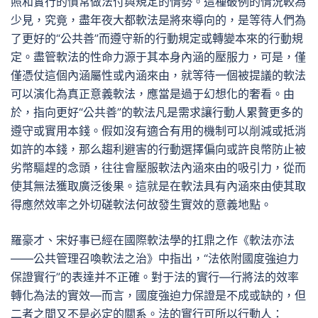
照和實行的慣常做法付與規定的情勢。這種破例的情況較為
少見，究竟，盡年夜大都軟法是將來導向的，是等待人們為
了更好的“公共善”而遵守新的行動規定或轉變本來的行動規
定。盡管軟法的性命力源于其本身內涵的壓服力，可是，僅
僅憑仗這個內涵屬性或內涵來由，就等待一個被提議的軟法
可以演化為真正意義軟法，應當是過于幻想化的奢看。由
於，指向更好“公共善”的軟法凡是需求讓行動人累贅更多的
遵守或實用本錢。假如沒有適合有用的機制可以削減或抵消
如許的本錢，那么趨利避害的行動選擇偏向或許良幣防止被
劣幣驅趕的念頭，往往會壓服軟法內涵來由的吸引力，從而
使其無法獲取廣泛後果。這就是在軟法具有內涵來由使其取
得應然效率之外切磋軟法何故發生實效的意義地點。
羅豪才、宋好事已經在國際軟法學的扛鼎之作《軟法亦法
——公共管理召喚軟法之治》中指出，“法依附國度強迫力
保證實行”的表達并不正確。對于法的實行—行將法的效率
轉化為法的實效—而言，國度強迫力保證是不成或缺的，但
二者之間又不是必定的關系。法的實行可所以行動人：