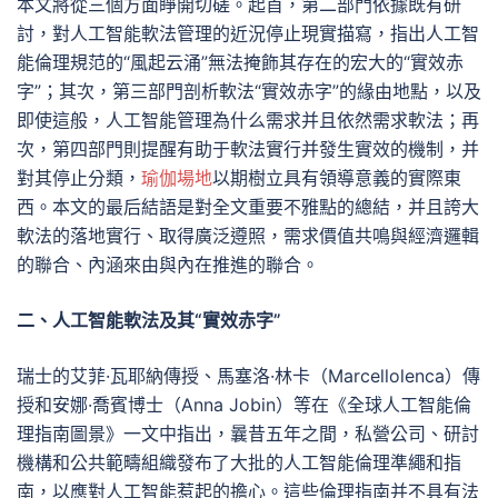
本文將從三個方面睜開切磋。起首，第二部門依據既有研
討，對人工智能軟法管理的近況停止現實描寫，指出人工智
能倫理規范的“風起云涌”無法掩飾其存在的宏大的“實效赤
字”；其次，第三部門剖析軟法“實效赤字”的緣由地點，以及
即使這般，人工智能管理為什么需求并且依然需求軟法；再
次，第四部門則提醒有助于軟法實行并發生實效的機制，并
對其停止分類，
瑜伽場地
以期樹立具有領導意義的實際東
西。本文的最后結語是對全文重要不雅點的總結，并且誇大
軟法的落地實行、取得廣泛遵照，需求價值共鳴與經濟邏輯
的聯合、內涵來由與內在推進的聯合。
二、人工智能軟法及其“實效赤字”
瑞士的艾菲·瓦耶納傳授、馬塞洛·林卡（Marcellolenca）傳
授和安娜·喬賓博士（Anna Jobin）等在《全球人工智能倫
理指南圖景》一文中指出，曩昔五年之間，私營公司、研討
機構和公共範疇組織發布了大批的人工智能倫理準繩和指
南，以應對人工智能惹起的擔心。這些倫理指南并不具有法