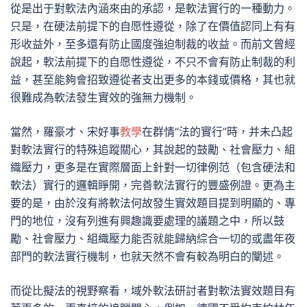
從是出于對軟法內涵來由的承認，是軟法實行的一種動力。
只是，在硬法前提下的自愿性遵從，除了在價值認同上有有
形收益外，至多還有防止國度強迫制裁的收益。而前文曾經
說起，軟法前提下的自愿性遵從，不只不會有防止制裁的利
益，甚至能夠會招致遵從者支出更多的本錢或價格，其也就
很難成為軟法發生實效的強無力機制。
當然，羅豪才、宋好事
教學
在群情“法的實行”時，并未凸起
對軟法實行的特殊追蹤關心，其說起的鼓勵、社會壓力、組
織壓力，更多是在實際層面上針對一切律例范（包含硬法和
軟法）實行的邏輯睜開，完善軟法實行的豐盛例證。更為主
要的是，由於沒有將軟法何故發生實效題目提到明顯的、專
門的地位，沒有列進有興趣識要處理的議題之中，所以鼓
勵、社會壓力、組織壓力能否就能歸納綜合一切的或盡年夜
部門的軟法實行機制，也就天然不會有較為明白的闡述。
而從比擬法的視野察看，域外軟法研討者對軟法實效題目有