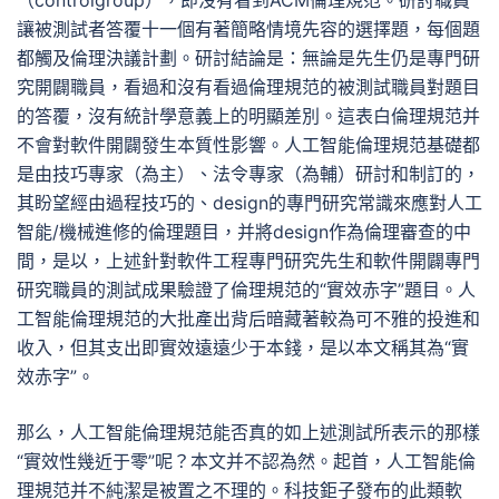
（controlgroup），即沒有看到ACM倫理規范。研討職員
讓被測試者答覆十一個有著簡略情境先容的選擇題，每個題
都觸及倫理決議計劃。研討結論是：無論是先生仍是專門研
究開闢職員，看過和沒有看過倫理規范的被測試職員對題目
的答覆，沒有統計學意義上的明顯差別。這表白倫理規范并
不會對軟件開闢發生本質性影響。人工智能倫理規范基礎都
是由技巧專家（為主）、法令專家（為輔）研討和制訂的，
其盼望經由過程技巧的、design的專門研究常識來應對人工
智能/機械進修的倫理題目，并將design作為倫理審查的中
間，是以，上述針對軟件工程專門研究先生和軟件開闢專門
研究職員的測試成果驗證了倫理規范的“實效赤字”題目。人
工智能倫理規范的大批產出背后暗藏著較為可不雅的投進和
收入，但其支出即實效遠遠少于本錢，是以本文稱其為“實
效赤字”。
那么，人工智能倫理規范能否真的如上述測試所表示的那樣
“實效性幾近于零”呢？本文并不認為然。起首，人工智能倫
理規范并不純潔是被置之不理的。科技鉅子發布的此類軟