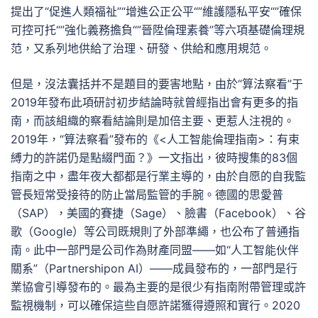
提出了“促進人類福祉”“增進公正公平“”維護隱私平安“”確保
可控可托“”強化義務擔負“”晉陞倫理素養”等六項基礎倫理規
范，又系列地供給了治理、研發、供給和應用規范。
但是，沒法囊括并不是題目的要害地點，由於“算法察看”于
2019年發布此項研討初步結論時就曾經指出會有更多的指
南，而該組織的察看結論則是加倍主要、更惹人注視的。
2019年，“算法察看”發布的《<人工智能倫理指南>：有束
縛力的許諾仍是點綴門面？》一文指出，彼時搜集的83個
指南之中，盡年夜大都都是行業主導的，由於自愿的自我監
管長短常受接待的防止當局監管的手腕。德國的思愛普
（SAP），美國的賽捷（Sage）、臉書（Facebook）、谷
歌（Google）等公司既規則了外部準繩，也公布了普通指
南。此中一部門是公司作為財產同盟——如“人工智能伙伴
關系”（Partnershipon AI）——成員發布的，一部門是行
業協會引導發布的。最為主要的是很少有指南附帶管理或許
監視機制，可以確保這些自愿許諾獲得遵照和實行。2020