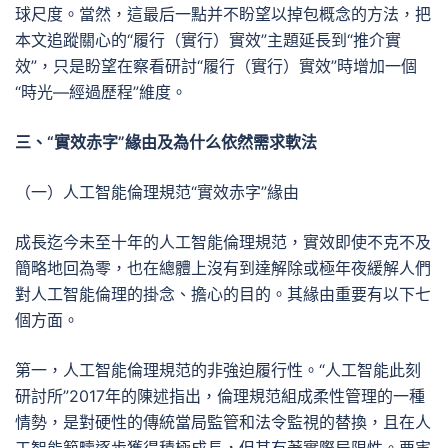
球尺度。當然，這最后一點并不盼望以掉包概念的方法，把
本文追蹤關心的“履行（實行）實效”主題延長到“推介實
效”，只是盼望在察看研討“履行（實行）實效”時增加一個
“時光—經過歷程”維度。
三、“實效赤字”緣由及為什么依然需求軟法
（一）人工智能倫理規范“實效赤字”緣由
成長迄今未至十年的人工智能倫理規范，實效即使不克不及
簡略地回為零，也在總體上沒有到達解除或極年夜緩解人們
對人工智能倫理的掛念、擔心的目的。其緣由重要有以下七
個方面。
第一，人工智能倫理規范的非強迫履行性。“人工智能此刻
研討所”2017年的陳述指出，倫理規范組成柔性管理的一種
情勢，是對硬性的傳統當局監管和法令監視的替換，且在人