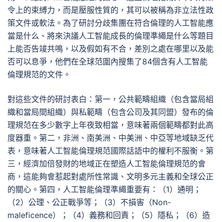
令上的束縛力，而是壓服性質的，其可以被稱為非立法性政
策文件或軟法。為了研討分歧集團在符合倫理的人工智能應
當是什么、將來決議人工智能成長的倫理準繩是什么等題目
上能否告竣共鳴，以及假如有不合，差別之處在哪里以及能
否可以息爭，他們在全球范圍內搜集了84個含有人工智能
倫理規范的文件。
對這些文件的研討表白：第一，公共範疇組織（包含當局組
織和當局間組織）與私範疇（包含公司及其同盟）發布的倫
理規范在多少數字上年夜致相當，意味著兩個範疇都對此高
度器重。第二，非洲、南美洲、中美洲、中亞等地域缺乏代
表，意味著人工智能倫理規范國際話語中的權利不服衡。第
三，經濟加倍發財的地域正在塑造人工智能倫理規范的會
商，這能夠會惹起對處所性常識、文明多元主義和全球公正
的關心。第四，人工智能倫理準繩重要有：（1）通明；
（2）公理、公正戰爭等；（3）不損害（Non-
maleficence）；（4）義務和回責；（5）隱私；（6）造