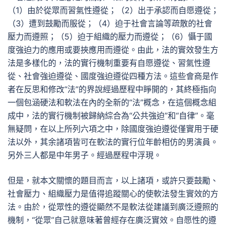
（1）由於從眾而習氣性遵從；（2）出于承認而自愿遵從；
（3）遭到鼓勵而服從；（4）迫于社會言論等疏散的社會
壓力而遵照；（5）迫于組織的壓力而遵從；（6）懾于國
度強迫力的應用或要挾應用而遵從。由此，法的實效發生方
法是多樣化的，法的實行機制重要有自愿遵從、習氣性遵
從、社會強迫遵從、國度強迫遵從四種方法。這些會商是作
者在反思和修改“法”的界說經過歷程中睜開的，其終極指向
一個包涵硬法和軟法在內的全新的“法”概念，在這個概念組
成中，法的實行機制被歸納綜合為“公共強迫”和“自律”。毫
無疑問，在以上所列六項之中，除國度強迫遵從僅實用于硬
法以外，其余諸項皆可在軟法的實行位年齡相仿的男演員。
另外三人都是中年男子。經過歷程中浮現。
但是，就本文關懷的題目而言，以上諸項，或許只要鼓勵、
社會壓力、組織壓力是值得追蹤關心的使軟法發生實效的方
法。由於，從眾性的遵從顯然不是軟法從建議到廣泛遵照的
機制，“從眾”自己就意味著曾經存在廣泛實效。自愿性的遵