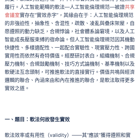
履行。人工智能範疇的軟法—人工智能倫理規范—被證
共享
會議室
實存在“實效赤字”，其緣由在于：人工智能倫理規范
的非強迫性，抽象性、含混性，疏散、凌亂與疊床架屋，自
愿遵照的動力缺乏，合規悖論，社會體系論窘境，以及人工
智能成長壓服束縛的宿命論。但人工智能倫理規范因其機動
快捷性、多樣適配性、一起配合實驗性、現實壓力性、跨國
實用性而依然有奇特價值。經歷研討表白，組織機制、合規
壓力機制、合規鼓勵機制、技巧方式論機制、基準機制以及
軟硬法互念頭制，可推進軟法的直接實行。價值共鳴與經濟
邏輯的聯合、內涵來由和內在推進的聯合，是軟法取得更多
實效之道。
一、題目：軟法何故發生實效
軟法效率或有用性（validity）——其“應該”獲得遵照和實