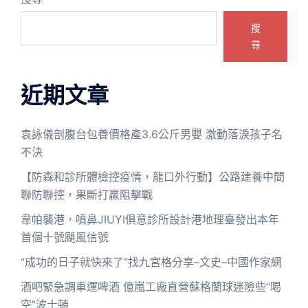
搜
尋
近期文章
袁詠儀剖腹台包養價格產3.6公斤男嬰 激動落淚孩子名
不決
【防森和診所體檢控疫情，龍口外行動】公路建養中間
聯防聯控，果斷打贏阻擊戰
韋帕襲港，噴鼻JIUYI俱意診所設計港地理臺發出本年
首個十號颶風信號
“成功的日子就快來了”找九宮格分享–文史–中國作家網
酒吧緊急調車運啤酒 億嵐工廠直營蘇格蘭球迷險些“喝
空”波士頓