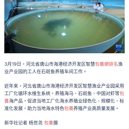
3月19日，河北省唐山市海港经济开发区智慧
包養網排名
渔
业产业园的工人在石斑鱼养殖车间工作。
近年来，河北省唐山市海港经济开发区智慧渔业产业园采用
工厂化循环水维生系统，养殖海马、石斑鱼、中国对虾等
包
養
海产品，促进当地工厂化海水养殖业绿色化、规模化、标
准化发展，助力当地海水特色
包養
养殖产业高质量发展。
新华社记者 杨世尧
包養
摄