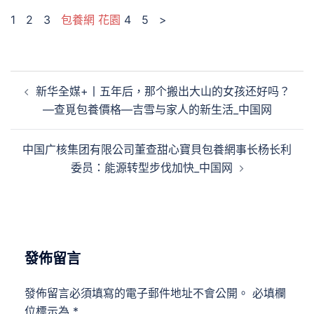
1 2 3
包養網 花園
4 5 >
文
新华全媒+丨五年后，那个搬出大山的女孩还好吗？
章
—查覓包養價格—吉雪与家人的新生活_中国网
導
覽
中国广核集团有限公司董查甜心寶貝包養網事长杨长利
委员：能源转型步伐加快_中国网
發佈留言
發佈留言必須填寫的電子郵件地址不會公開。
必填欄
位標示為
*