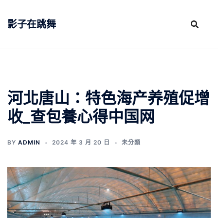
跳
至
影子在跳舞
主
要
內
容
河北唐山：特色海产养殖促增
收_查包養心得中国网
BY
ADMIN
2024 年 3 月 20 日
未分類