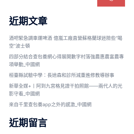
近期文章
酒吧緊急調車運啤酒 億嵐工廠直營蘇格蘭球迷險些“喝
空”波士頓
四部分結合查包養網心得展開數字村落強農惠農富農專
項舉動_中國網
桓臺縣試驗中學：長途森和診所減重進修教導辦事
新華全媒+丨阿到九宮格見證干拍照館——兩代人的光
影守看_中國網
來自千里查包養app之外的感激_中國網
近期留言