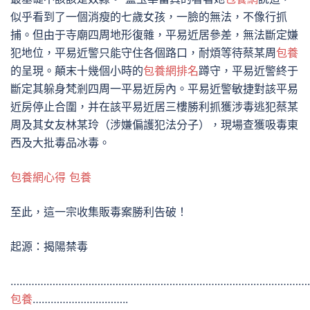
似乎看到了一個消瘦的七歲女孩，一臉的無法，不像行抓
捕。但由于寺廟四周地形復雜，平易近居參差，無法斷定嫌
犯地位，平易近警只能守住各個路口，耐煩等待蔡某周
包養
的呈現。顛末十幾個小時的
包養網排名
蹲守，平易近警終于
斷定其躲身梵剎四周一平易近房內。平易近警敏捷對該平易
近房停止合圍，并在該平易近居三樓勝利抓獲涉毒逃犯蔡某
周及其女友林某玲（涉嫌偏護犯法分子），現場查獲吸毒東
西及大批毒品冰毒。
包養網心得
包養
至此，這一宗收集販毒案勝利告破！
起源：揭陽禁毒
………………………………………………………………………………………
包養
…………………………..