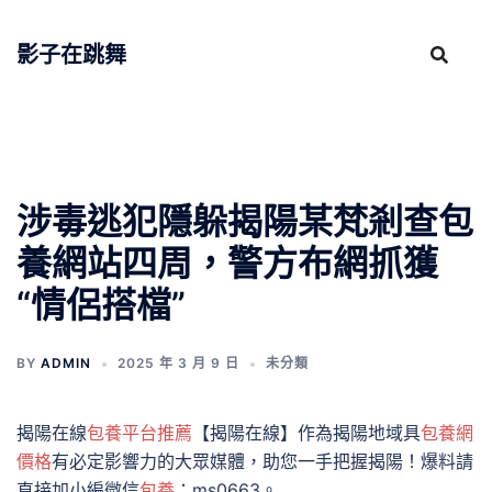
跳
至
影子在跳舞
主
要
內
容
涉毒逃犯隱躲揭陽某梵剎查包
養網站四周，警方布網抓獲
“情侶搭檔”
BY
ADMIN
2025 年 3 月 9 日
未分類
揭陽在線
包養平台推薦
【揭陽在線】作為揭陽地域具
包養網
價格
有必定影響力的大眾媒體，助您一手把握揭陽！爆料請
直接加小編微信
包養
：ms0663。