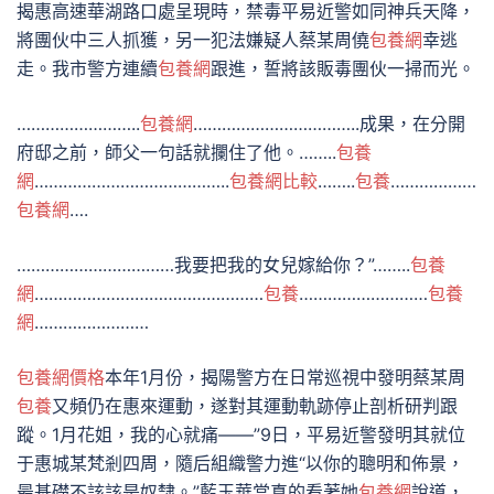
揭惠高速華湖路口處呈現時，禁毒平易近警如同神兵天降，
將團伙中三人抓獲，另一犯法嫌疑人蔡某周僥
包養網
幸逃
走。我市警方連續
包養網
跟進，誓將該販毒團伙一掃而光。
……………………..
包養網
……………………………..成果，在分開
府邸之前，師父一句話就攔住了他。……..
包養
網
…………………………………..
包養網比較
……..
包養
………………
包養網
….
……………………………我要把我的女兒嫁給你？”……..
包養
網
…………………………………………
包養
………………………
包養
網
……………………
包養網價格
本年1月份，揭陽警方在日常巡視中發明蔡某周
包養
又頻仍在惠來運動，遂對其運動軌跡停止剖析研判跟
蹤。1月花姐，我的心就痛——”9日，平易近警發明其就位
于惠城某梵剎四周，隨后組織警力進“以你的聰明和佈景，
最基礎不該該是奴隸。”藍玉華當真的看著她
包養網
說道，