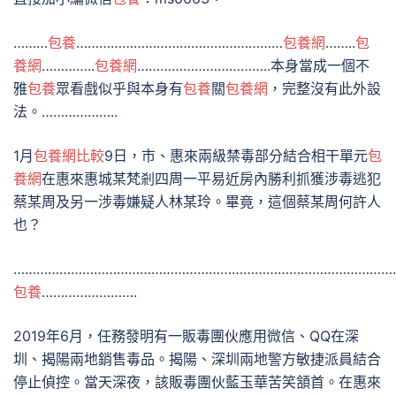
………
包養
………………………………………………
包養網
……..
包
養網
…………..
包養網
……………………………..本身當成一個不
雅
包養
眾看戲似乎與本身有
包養
關
包養網
，完整沒有此外設
法。………………..
1月
包養網比較
9日，市、惠來兩級禁毒部分結合相干單元
包
養網
在惠來惠城某梵剎四周一平易近房內勝利抓獲涉毒逃犯
蔡某周及另一涉毒嫌疑人林某玲。畢竟，這個蔡某周何許人
也？
………………………………………………………………………………………
包養
…………………….
2019年6月，任務發明有一販毒團伙應用微信、QQ在深
圳、揭陽兩地銷售毒品。揭陽、深圳兩地警方敏捷派員結合
停止偵控。當天深夜，該販毒團伙藍玉華苦笑頷首。在惠來