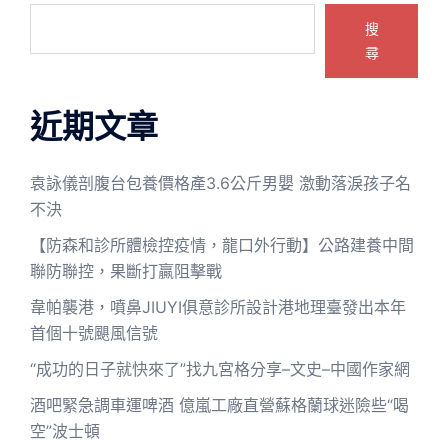
搜
尋
近期文章
袁詠儀剖腹台包養價格產3.6公斤男嬰 激動落淚孩子名
不決
【防森和診所體檢控疫情，龍口外行動】公路建養中間
聯防聯控，果斷打贏阻擊戰
韋帕襲港，噴鼻JIUYI俱意診所設計港地理臺發出本年
首個十號颶風信號
“成功的日子就快來了”找九宮格分享–文史–中國作家網
酒吧緊急調車運啤酒 億嵐工廠直營蘇格蘭球迷險些“喝
空”波士頓