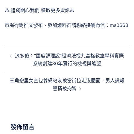
♨ 追蹤關心我們 獲取更多資訊♨
市場行銷推文發布、參加爆料群請聯絡接觸微信：ms0663
文
漆多俊：“國度調理說”經濟法找九宮格教室學科實際
章
系統創建30年實行的檢視與瞻望
導
覽
三角戀里女查包養網站友被當街拉走沒體面，男人謊報
警情被拘留
發佈留言