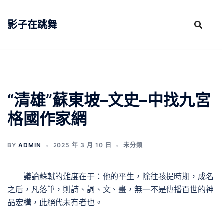
跳
至
影子在跳舞
主
要
內
容
“清雄”蘇東坡–文史–中找九宮
格國作家網
BY
ADMIN
2025 年 3 月 10 日
未分類
議論蘇軾的難度在于：他的平生，除往孩提時期，成名
之后，凡落筆，則詩、詞、文、畫，無一不是傳播百世的神
品宏構，此絕代未有者也。