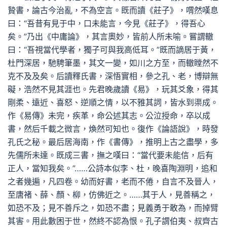
贄書，論古今治亂，不為空言。既而讀《莊子》，喟然嘆息
曰：“吾昔有見于中，口未能言，今見《莊子》，得吾心
矣。”乃出《中庸論》，其言奧妙，皆前人所未喻。嘗謂轍
曰：“吾視當代學者，獨子可與我高低耳。”既而謫居于黃，
杜門深居，馳騁筆墨，其文一變，如川之方至，而轍瞠然不
克不及及矣。后讀釋氏書，深悟實相，參之孔、老，博辯無
礙，浩然不見其涯也。先君晚歲讀《易》，玩其爻象，得其
剛柔、遠近、喜怒、逆順之情，以不雅其詞，皆水到渠成。
作《易傳》未完，疾革，命公述其志。公泣授命，卒以成
書，然后千載之微言，煥然可知也。復作《論語說》，時發
孔氏之秘。最后居海南，作《書傳》，推明上古之盡學，多
先儒所未達。既成三書，撫之嘆曰：“當代要未能信，后有
正人，當知我矣。”……公詩本似李、杜，晚喜陶淵明，追和
之者幾遍，凡四卷。幼而好書，老而不倦，自言不及晉人，
至唐褚、薛、顏、柳，仿佛近之。……其于人，見善稱之，
如恐不及；見不善斥之，如恐不盡；見義勇于敢為，而掉臂
其害。用此數困于世，然終不認為恨。孔子謂伯夷、叔齊古