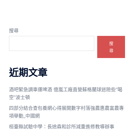
搜尋
搜
尋
近期文章
酒吧緊急調車運啤酒 億嵐工廠直營蘇格蘭球迷險些“喝
空”波士頓
四部分結合查包養網心得展開數字村落強農惠農富農專
項舉動_中國網
桓臺縣試驗中學：長途森和診所減重進修教導辦事