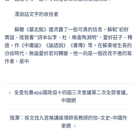
漢說話文字的收拾者
蘇轍《墓志銘》還流露了一些可貴的信息，蘇軾“初好
賈誼、陸贄書”“詩本似李、杜，晚喜陶淵明”，愛好莊子、釋
道，作《中庸論》《論語說》《書傳》等。在蘇東坡生長的
分歧時代，無論愛好若何轉變，他一向是一個孜孜不倦的寫
作者，是中
文
全查包養app國政協十四屆三次會議第二次全部會議_
章
中國網
導
覽
陸灝：徐文找九宮格講座堪師長教師的信–文史–中國作
家網