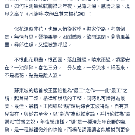
重，如何往測量蘇軾胸襟之年夜、見識之深、感情之厚、境
界之高？《水龍吟·次韻章質夫楊花詞》：
似花還似非花，也無人惜從教墜。拋家傍路，考慮倒
是，無情有思。縈損柔腸，困酣嬌眼，欲開還閉。夢隨風萬
里，尋郎往處，又還被鶯呼起。
不恨此花飛盡，恨西園、落紅難綴。曉來雨過，遺蹤安
在？一池萍碎。春色三分，二分灰塵，一分流水。細看來，
不是楊花，點點是離人淚。
蘇東坡的這首被王國維推為“最工”之作——此“最工”之
謂，起首是工整，格律和說話的工整，同時也可懂得為最
美、最佳、最精。王國維以“曠”歸納綜合東坡特點，自有其
見識在，與從古至今，以“豪邁”為蘇軾定論，并指蘇軾為“豪
邁派”首級之說，年夜紛歧樣。“曠”是一種浩茫年夜野的氣
勢，是一種徹裡徹外的情懷。而楊花詞讓讀者能觸摸到更多