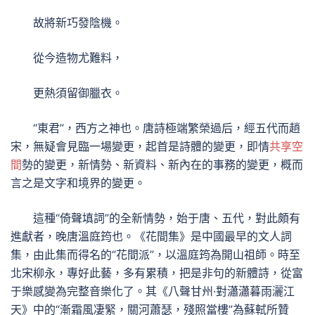
故將新巧發陰機。
從今造物尤難料，
更熱須留御臘衣。
“東君”，西方之神也。唐詩極端繁榮過后，經五代而趙
宋，無疑會見臨一場變更，起首是詩體的變更，即情
共享空
間
勢的變更，新情勢、新資料、新內在的事務的變更，概而
言之是文字和境界的變更。
這種“倚聲填詞”的全新情勢，始于唐、五代，對此頗有
進獻者，晚唐溫庭筠也。《花間集》是中國最早的文人詞
集，由此集而得名的“花間派”，以溫庭筠為開山祖師。時至
北宋柳永，專好此藝，多有累積，把是非句的新體詩，從富
于樂感變為完整音樂化了。其《八聲甘州·對瀟瀟暮雨灑江
天》中的“漸霜風凄緊，關河蕭瑟，殘照當樓”為蘇軾所贊