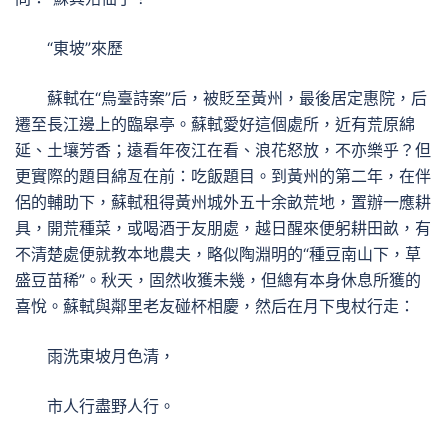
“東坡”來歷
蘇軾在“烏臺詩案”后，被貶至黃州，最後居定惠院，后
遷至長江邊上的臨皋亭。蘇軾愛好這個處所，近有荒原綿
延、土壤芳香；遠看年夜江在看、浪花怒放，不亦樂乎？但
更實際的題目綿亙在前：吃飯題目。到黃州的第二年，在伴
侶的輔助下，蘇軾租得黃州城外五十余畝荒地，置辦一應耕
具，開荒種菜，或喝酒于友朋處，越日醒來便躬耕田畝，有
不清楚處便就教本地農夫，略似陶淵明的“種豆南山下，草
盛豆苗稀”。秋天，固然收獲未幾，但總有本身休息所獲的
喜悅。蘇軾與鄰里老友碰杯相慶，然后在月下曳杖行走：
雨洗東坡月色清，
市人行盡野人行。