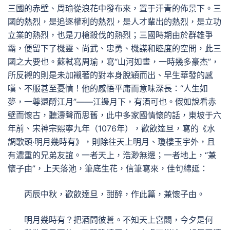
三國的赤壁、周瑜從浪花中發布來，置于汗青的佈景下。三
國的熱烈，是追逐權利的熱烈，是人才輩出的熱烈，是立功
立業的熱烈，也是刀槍殺伐的熱烈；三國時期由於群雄爭
霸，便留下了機靈、尚武、忠勇、機謀和睦度的空間，此三
國之大要也。蘇軾寫周瑜，寫“山河如畫，一時幾多豪杰”，
所反襯的則是未加襯著的對本身脫穎而出、早生華發的感
嘆、不服甚至憂憤！他的感悟平庸而意味深長：“人生如
夢，一尊還酹江月”——江邊月下，有酒可也。假如說看赤
壁而懷古，聽濤聲而思舊，此中多家國情懷的話，東坡于六
年前、宋神宗熙寧九年（1076年），歡飲達旦，寫的《水
調歌頭·明月幾時有》，則除往天上明月、瓊樓玉宇外，且
有濃重的兄弟友誼。一者天上，浩渺無邊；一者地上，“兼
懷子由”，上天落池，筆底生花，信筆寫來，佳句綿延：
丙辰中秋，歡飲達旦，酣醉，作此篇，兼懷子由。
明月幾時有？把酒問彼蒼。不知天上宮闕，今夕是何