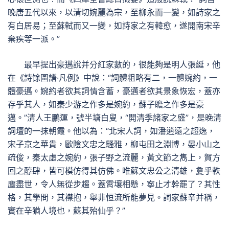
晚唐五代以來，以清切婉麗為宗，至柳永而一變，如詩家之
有白居易；至蘇軾而又一變，如詩家之有韓愈，遂開南宋辛
棄疾等一派。”
最早提出豪邁說并分紅家數的，很能夠是明人張綖，他
在《詩馀圖譜·凡例》中說：“詞體粗略有二，一體婉約，一
體豪邁。婉約者欲其詞情含蓄，豪邁者欲其景象恢宏，蓋亦
存乎其人，如秦少游之作多是婉約，蘇子瞻之作多是豪
邁。”清人王鵬運，號半塘白叟，“開清季諸家之盛”，是晚清
詞壇的一抹朝霞。他以為：“北宋人詞，如潘逍遠之超逸，
宋子京之華貴，歐陰文忠之騷雅，柳屯田之淵博，晏小山之
疏俊，秦太虛之婉約，張子野之流麗，黃文節之雋上，賀方
回之醇肆，皆可模仿得其仿佛。唯蘇文忠公之清雄，夐乎軼
塵盡世，令人無從步趨。蓋霄壤相懸，寧止才幹罷了？其性
格，其學問，其襟抱，舉非恒流所能夢見。詞家蘇辛并稱，
實在辛猶人境也，蘇其殆仙乎？”