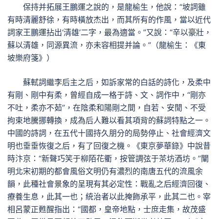
保持并拓展王鵬運之說的，是龍榆生，他說：“坡詞雖
有時清麗舒徐，有時橫放杰出，而其所有的作風，當以近代
詞家王鵬運拈出‘清雄’二字，最為適當。”又說：“辛以豪壯，
蘇以清雄，同源異流，亦未容相提并論。”（龍榆生：《東
坡樂府箋》）
蘇軾詞繼李后主之后，如訴家常的白話的詩化，及柔中
有剛、剛中有柔，曾經自成一格于詩、文、詞作中，“剛亦
不吐，柔亦不茹”，在陰柔和陽剛之間，自若、安閒、不受
拘束地騰挪轉換，成為后人難以看其項背的蘇詞特點之一。
中國的詩詞，在五代十國持久朋分的局勢停止、社會經濟文
明也垂垂恢復之后，有了回復之機。《東京夢華錄》中說昔
時汴京：“新聲巧笑于柳陌花衢，按管調弦于茶坊酒坊。”闡
明北宋初期的都會風俗文明仍有濃烈的南唐五代的流風余
韻，此種社會景象的呈現有其必定性：戰亂之后經濟回復、
療養生息，此其一也；統治者以此掩飾承平，此其二也。宰
相呂蒙正甦醒指出：“國都，皇帝地點，士庶走集，故茂盛