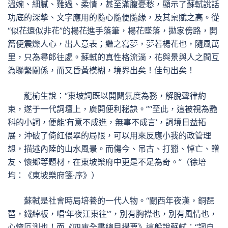
溫婉、細膩、難過、柔情，甚至滿腹憂愁，顯示了蘇軾說話
功底的深摯、文字應用的隨心隨便隨緣，及其稟賦之高。從
“似花還似非花”的楊花進手落筆，楊花墜落，拋家傍路，開
篇便震爍人心，出人意表；繼之寫夢，夢若楊花也，隨風萬
里，只為尋郎往處。蘇軾的真性格流淌，花與景與人之間互
為聯繫關係，而又昏黃模糊，境界出矣！佳句出矣！
龍榆生說：“東坡詞既以開闢氣度為務，解脫聲律約
束，遂于一代詞壇上，廣開便利秘訣。”“至此，這被視為艷
科的小詞，便能‘有意不成進，無事不成言’，詞境日益拓
展，沖破了倚紅偎翠的局限，可以用來反應小我的政管理
想，描述內陸的山水風景。而傷今、吊古、打獵、悼亡、贈
友、懷鄉等題材，在東坡樂府中更是不足為奇。”（徐培
均：《東坡樂府箋·序》）
蘇軾是社會時局培養的一代人物。“關西年夜漢，銅琵
琶，鐵綽板，唱‘年夜江東往’”，別有胸襟也，別有風情也，
心懷叵測也！而《四庫全書總目撮要》這般說蘇軾：“詞自