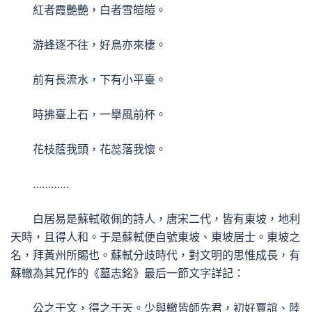
紅者霞艷艷，白者雪皚皚。
游蜂逐不往，好鳥亦來棲。
前有長流水，下有小平臺。
時拂臺上石，一舉風前杯。
花枝蔭我頭，花蕊落我懷。
…………
白居易是蘇軾敬佩的詩人，唐宋二代，皆有東坡，地利
天時，且得人和。于是蘇軾便自號東坡、東坡居士。東坡之
名，拜黃州所賜也。蘇軾分歧時代，對文明的思惟成長，有
蘇轍為其兄作的《墓志銘》最后一節文字詳記：
公之于文，得之于天。少與轍皆師先君，初好賈誼、陸