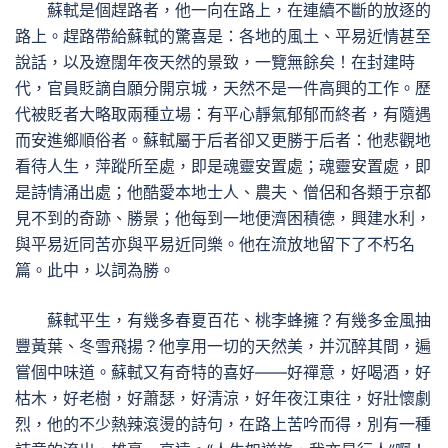
蘇軾是個趕路者，他一向在路上，在連續不斷的放逐的
路上。趕路帶給蘇軾的驚喜是：各地的風土、平易近情甚至
說話，以及遼闊年夜天然的景致，一覽無餘矣！在封建時
代，官員貶謫自願分開京城，天然不是一件高興的工作。歷
代被貶者大略取兩種立場：有平心靜氣郁郁而終者，有隨遇
而安進鄉順俗者。蘇軾屬于后者卻又更勝于后者：他悲觀地
看待人生，萍蹤所至處，即是魂靈安置處；魂靈安置處，即
是詩情涌出處；他酷愛本地士人、農夫、僧侶和各類于京都
見不到的奇跡、勝景；他每到一地便濟困積德，興建水利，
與平易近同苦亦與平易近同樂。他在流放地留下了不朽名
篇。此中，以詞為勝。
蘇軾平生，有幾多春夏百花、桃李蜂擁？有幾多金風抽
豐黃葉、冬雪飛揚？他享用一切的天然美，并沉醉其間，遍
嘗個中味道。蘇軾又有奇特的喜好——好禪意，好喝酒，好
枯木，好老樹，好蕭瑟，好清涼，好年夜江東往，好壯懷劇
烈，他的不少熱辣滾燙的詩句，在路上苦吟而得，別有一種