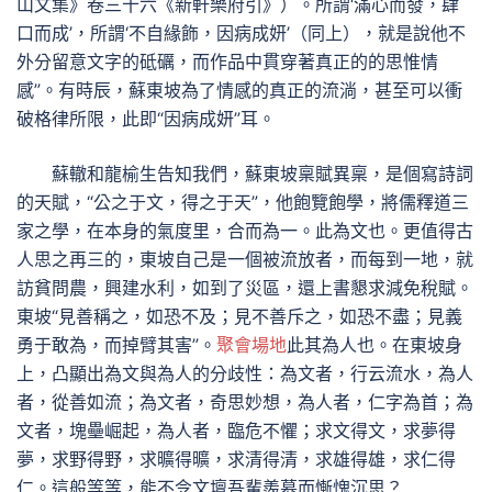
山文集》卷三十六《新軒樂府引》）。所謂‘滿心而發，肆
口而成’，所謂‘不自緣飾，因病成妍’（同上），就是說他不
外分留意文字的砥礪，而作品中貫穿著真正的的思惟情
感”。有時辰，蘇東坡為了情感的真正的流淌，甚至可以衝
破格律所限，此即“因病成妍”耳。
蘇轍和龍榆生告知我們，蘇東坡稟賦異稟，是個寫詩詞
的天賦，“公之于文，得之于天”，他飽覽飽學，將儒釋道三
家之學，在本身的氣度里，合而為一。此為文也。更值得古
人思之再三的，東坡自己是一個被流放者，而每到一地，就
訪貧問農，興建水利，如到了災區，還上書懇求減免稅賦。
東坡“見善稱之，如恐不及；見不善斥之，如恐不盡；見義
勇于敢為，而掉臂其害”。
聚會場地
此其為人也。在東坡身
上，凸顯出為文與為人的分歧性：為文者，行云流水，為人
者，從善如流；為文者，奇思妙想，為人者，仁字為首；為
文者，塊壘崛起，為人者，臨危不懼；求文得文，求夢得
夢，求野得野，求曠得曠，求清得清，求雄得雄，求仁得
仁。這般等等，能不令文壇吾輩羨慕而慚愧沉思？