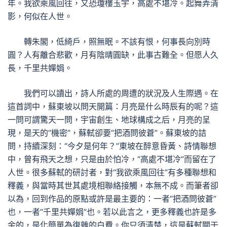
年。我欲乘風回往，又恐瓊樓玉宇，高處不堪冷。起舞弄清
影，何似在人世。
轉朱閣，低綺戶，照無眠。不該有恨，何事長向別時
圓？人有離合悲歡，月有陰晴圓缺，此事古難全。但愿人久
長，千里共嬋娟。
我們可以讀出，詩人所處的周遭的狀況及人生際遇。在
這首詞中，蘇東坡以問天開篇：月亮是什么時辰有的呢？這
一問可謂驚天一問，宇宙創生、地球構成之后，月亮的呈
現，是天的“機密”，蘇軾卻要“把酒問彼蒼”。蘇東坡的詰
問，持續深刻：“今夕是何年？”東坡在醉意昏黃、詩情聯想
中，曾有飛天之想，只是由於怕冷，“高處不堪冷”而留在了
人世。很多蘇軾的研討者，對“我欲乘風回往”有多種聯想和
釋義，與當時其世其處境相聯絡接觸，本無不成。而筆者卻
以為，回到作品的原點或許是最主要的：一者“把酒問彼蒼”
也，一者“千里共嬋娟”也。若以此言之，更多釋義也許是多
余的，是化簡單為復雜的白費。你只須清楚，這是蘇軾關于