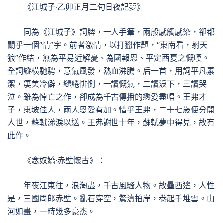
《江城子·乙卯正月二旬日夜記夢》
同為《江城子》詞牌，一人手筆，兩般感觸感染，卻都
關乎一個“情”字。前者激情，以打獵作題，“東南看，射天
狼”作結，無為平易近解憂、為國報恩、平定西夏之慨嘆。
全詞縱橫馳騁，意氣風發，熱血沸騰。后一首，用詞平凡素
潔，凄美冷僻，繾綣悱惻，一讀慨氣，二讀淚下，三讀哭
泣。雖為悼亡之作，卻成為千古傳播的戀愛盡唱。王弗才
子，東坡佳人，兩人恩愛有加。惜乎王弗，二十七歲便分開
人世，蘇軾涕淚以送。王弗謝世十年，蘇軾夢中得見，故有
此作。
《念奴嬌·赤壁懷古》：
年夜江東往，浪淘盡，千古風騷人物。故壘西邊，人性
是，三國周郎赤壁。亂石穿空，驚濤拍岸，卷起千堆雪。山
河如畫，一時幾多豪杰。