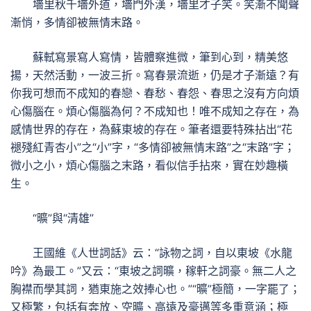
墻里秋千墻外道，墻門外漢，墻里才子笑。笑漸不聞聲
漸悄，多情卻被無情末路。
蘇軾寫景寫人寫情，皆體察進微，筆到心到，精美悠
揚，天然活動，一波三折。寫春景流逝，仍是才子漸遠？有
你我可想而不成知的春戀、春愁、春怨、春思之沒有方向煩
心傷腦在。煩心傷腦為何？不成知也！唯不成知之存在，為
感情世界的存在，為蘇東坡的存在。筆者還要特殊拈出“花
褪殘紅青杏小”之“小”字，“多情卻被無情末路”之“末路”字；
微小之小，煩心傷腦之末路，看似信手拈來，實在妙趣橫
生。
“曠”與“清雄”
王國維《人世詞話》云：“詠物之詞，自以東坡《水龍
吟》為最工。”又云：“東坡之詞曠，稼軒之詞豪。無二人之
胸襟而學其詞，猶東施之效捧心也。”“曠”極簡，一字罷了；
又極繁，包括有奔放、空曠、高遠及豪邁等多重意涵；極