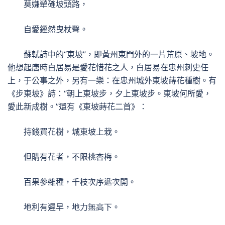
莫嫌犖確坡頭路，
自愛鏗然曳杖聲。
蘇軾詩中的“東坡”，即黃州東門外的一片荒原、坡地。
他想起唐時白居易是愛花惜花之人，白居易在忠州刺史任
上，于公事之外，另有一樂：在忠州城外東坡蒔花種樹。有
《步東坡》詩：“朝上東坡步，夕上東坡步。東坡何所愛，
愛此新成樹。”還有《東坡蒔花二首》：
持錢買花樹，城東坡上栽。
但購有花者，不限桃杏梅。
百果參雜種，千枝次序遞次開。
地利有遲早，地力無高下。