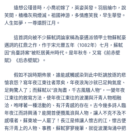
遠想公瑾昔時，小喬初嫁了，英姿英發。羽扇綸巾，說
笑間，檣櫓灰飛煙滅。祖國神游，多情應笑我，早生華發。
人生如夢，一尊還酹江月。
這首詞向被不少蘇軾詞論家稱為豪邁派領甲士物蘇軾豪
邁詞的扛鼎之作，作于宋元豐五年（1082年）七月，蘇軾
因“烏臺詩案”被貶居黃州時代。是年秋冬，又寫《前赤壁
賦》《后赤壁賦》。
假如不說時期佈景，誰能感觸感染到此中貶謫放逐的悲
愴哀怨？寫年夜江東往者眾矣，年夜浪淘沙就已足夠氣度、
足夠驚人了；而蘇軾以“浪淘盡，千古風騷人物”，一變年夜
江東往的敘寫方法，使年夜江東往的波瀾與汗青人物相融
洽，咆哮著一種活動的、有汗青感的存在。古今幾多詩人臨
年夜江而詩興涌？能開首便攬風浪與人物，讓人不克不及不
感嘆者，蘇東坡一人罷了！長江是條讓人懷古的江，懷古便
有汗青上的人物、事務，蘇軾寥寥幾筆，就從波瀾洶涌中把