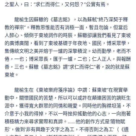
之聖人，曰：“求仁而得仁，又何怨？”公實有焉。
龍榆生因蘇轍的《墓志銘》，以為蘇軾“終乃深契于釋
教的禪宗”。釋教思惟能否有消極一面，暫且勿論，但當后
人醉心、傾倒于東坡詞作的時辰，蘇轍卻讓我們看見了東坡
的廣博廣闊，看到了東坡基礎于年夜地、國民，博采眾學，
集傳統文明之美并熔于一爐的深摯積淀。幼而勤學，老而不
倦，一也；博采眾長，匯于一爐，二也；仁人正人，與報酬
善，三也。蘇轍《墓志銘》謂“求仁而得仁”者，說的就是蘇
東坡。
龍榆生在《東坡樂府箋序論》中謂：蘇東坡“在現實舉
動中，關懷國民的苦楚，所以可以或許在顛連困苦的謫貶生
涯中，獲得寬大群眾的同情和親愛。同時他的胸襟坦蕩，不
介意于小我的得掉，不以一時挫抑搖動他的心志，一向抱著
積極精力來尋求實際和真諦。……他的創作方式是‘隨物賦
形’，做到‘非有興趣于文字之為工，不得否則之為工’（《遺