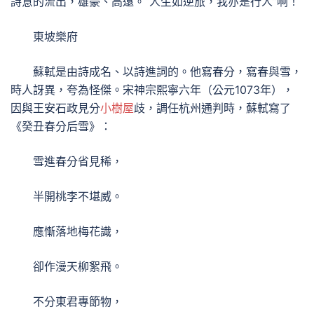
詩意的流出，雄豪、高遠。“人生如逆旅，我亦是行人”啊！
東坡樂府
蘇軾是由詩成名、以詩進詞的。他寫春分，寫春與雪，
時人訝異，夸為怪傑。宋神宗熙寧六年（公元1073年），
因與王安石政見分
小樹屋
歧，調任杭州通判時，蘇軾寫了
《癸丑春分后雪》：
雪進春分省見稀，
半開桃李不堪威。
應慚落地梅花識，
卻作漫天柳絮飛。
不分東君專節物，