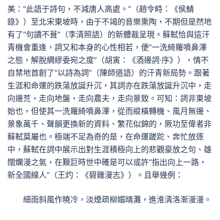
美：“此語于詩句，不減唐人高處。”（趙令畤：《侯鯖
錄》）至北宋東坡時，由于不竭的音樂熏陶，不期但是然地
有了“句讀不葺”（李清照語）的新體裁呈現。蘇軾恰與這汗
青機會重逢，詞又和本身的心性相若，便“一洗綺羅噴鼻澤
之態，解脫綢繆委宛之度”（胡寅：《酒邊詞·序》），情不
自禁地首創了“以詩為詞”（陳師道語）的汗青新局勢。跟著
生涯和命運的跌蕩放誕升沉，其詞亦在跌蕩放誕升沉中，走
向邊荒，走向地盤，走向農夫，走向景致。可知：詞非東坡
始也，但使其一洗羅綺噴鼻澤，從而縱橫轉機、風月無邊、
景象萬千、聲韻更換新的資料、繁花似錦的，厥功至偉者非
蘇軾莫屬也。極端不足為奇的是，在命運蹉跎、奔忙放逐
中，蘇軾在詞中展示出對生涯積極向上的悲觀豪放之句、雄
闊爛漫之氣，在艱巨時世中確是可以或許“指出向上一路，
新全國線人”（王灼：《碧雞漫志》）。且舉幾例：
細雨斜風作曉冷，淡煙疏柳媚晴灘，進淮清洛漸漫漫。