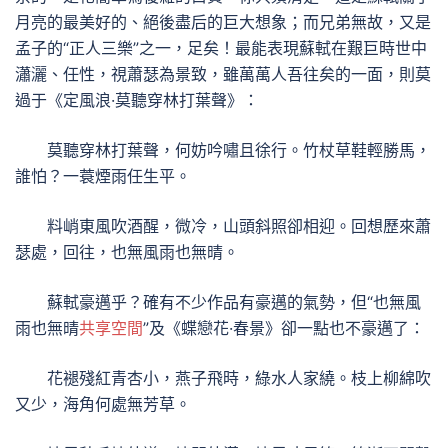
月亮的最美好的、絕後盡后的巨大想象；而兄弟無故，又是
孟子的“正人三樂”之一，足矣！最能表現蘇軾在艱巨時世中
瀟灑、任性，視蕭瑟為景致，雖萬萬人吾往矣的一面，則莫
過于《定風浪·莫聽穿林打葉聲》：
莫聽穿林打葉聲，何妨吟嘯且徐行。竹杖草鞋輕勝馬，
誰怕？一蓑煙雨任生平。
料峭東風吹酒醒，微冷，山頭斜照卻相迎。回想歷來蕭
瑟處，回往，也無風雨也無晴。
蘇軾豪邁乎？確有不少作品有豪邁的氣勢，但“也無風
雨也無晴
共享空間
”及《蝶戀花·春景》卻一點也不豪邁了：
花褪殘紅青杏小，燕子飛時，綠水人家繞。枝上柳綿吹
又少，海角何處無芳草。