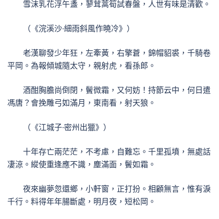
雪沫乳花浮午盞，蓼茸蒿筍試春盤，人世有味是清歡。
（《浣溪沙·細雨斜風作曉冷》）
老漢聊發少年狂，左牽黃，右擎蒼，錦帽貂裘，千騎卷
平岡。為報傾城隨太守，親射虎，看孫郎。
酒酣胸膽尚倒閉，鬢微霜，又何妨！持節云中，何日遣
馮唐？會挽雕弓如滿月，東南看，射天狼。
（《江城子·密州出獵》）
十年存亡兩茫茫，不考慮，自難忘。千里孤墳，無處話
凄涼。縱使重逢應不識，塵滿面，鬢如霜。
夜來幽夢忽還鄉，小軒窗，正打扮。相顧無言，惟有淚
千行。料得年年腸斷處，明月夜，短松岡。