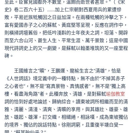
至此。臣嘗見國都外不數里，溫飽而逝世者甚眾。”（《宋
史》卷二百六十五）……加上仁宗朝對西夏用兵的累遭慘
敗，平易近族牴觸因之日益加深。在兩種牴觸的沖擊之下，
富有愛國赤子之心的蘇軾、黃庭堅等呈現，反應在詞作中，
則橫掃詞壇舊俗，把低吟淺斟的士年夜夫之詞，坦蕩、開辟
而至六合山河、蒼生人生、平常生涯、萬千景致；這是中國
現代詩詞史上的又一劇變，是蘇軾以翰墨堆筑的又一座里程
碑。
王國維言之“曠”，王鵬運、龍榆生言之“清雄”，恰是
《人世詞話》境定義中的一種特點，無不由於“不掉其赤子
之心者也”，無不是“寫真景物、真情感者”，無不是“獨上高
樓，看盡海角路”者。此種奔放、清雄，是對蘇軾
瑜伽教室
詞的恰到好處地論述、歸納綜合。讀東坡詞所相繼而至的清
雅、清麗、清淺、清爽、清曠的享用，與其雄壯、雄豪、雄
放、雄起、雄渾，訂交織，相繾綣，相詠嘆，成為東坡獨佔
的境界、獨佔的說話特點。徐剛詞窮，且重復半塘白叟一
問：“蘇其殆仙乎？”