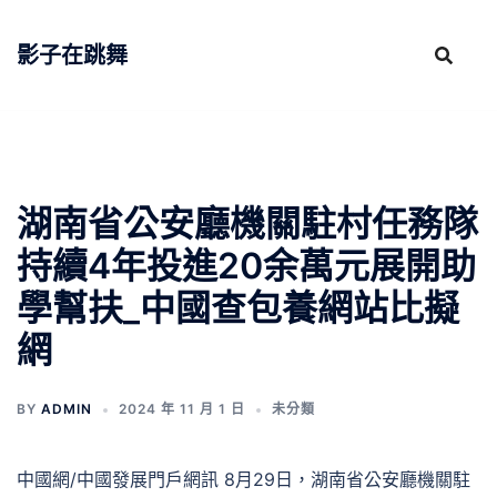
跳
至
影子在跳舞
主
要
內
容
湖南省公安廳機關駐村任務隊
持續4年投進20余萬元展開助
學幫扶_中國查包養網站比擬
網
BY
ADMIN
2024 年 11 月 1 日
未分類
中國網/中國發展門戶網訊 8月29日，湖南省公安廳機關駐