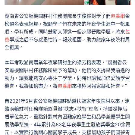
湖南省公安廳機關駐村任務隊隊長李俊毅對學子們
包養網
金
榜題名表現祝賀，祝願學子們在未來的年夜學生涯中一帆風
順、學有所成，同時鼓勵大師進一個步驟晉陞學歷，將來
包
養
學成之后不忘感恩怙恃、報效祖國，助力龍家年夜院村周
全振興。
本年考取湖南農業年夜學研討生的梁芳榕表現，“感謝省公
安廳機關駐村任務隊所給予的幫助，他們的支撐是我前進的
動力，讓我能夠安心專注于學業，同時也讓我加倍愛護學習
機會，我將加倍盡力，將
包養網
來積極回報家鄉和社會。”
自2021年5月省公安廳機關駐點幫扶龍家年夜院村以來，連
續兩輪駐村任務隊始終貫徹“扶志+扶智”理念，持續發揮后
盾單位氣力，重點針對村內困難家庭學生和品學兼優學生開
展助學幫扶，4年累計為83名年夜學重生發放獎學金20余萬
元，以實際行動關心關愛學子成長，支撐幫助孩子們圓夢青