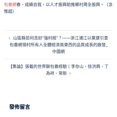
包養網
春、成績自我，以人才振興助推鄉村周全振興。（涂
惟超）
文
山區縣若何念好“強村經”？——浙江浦江以黨建引查
章
包養網領村所有人全體經濟高東西的品質成長的啟發_
導
中國網
覽
【集論】張載的世界聊包養經驗丨李存山、徐洪興、丁
為祥、常新
發佈留言