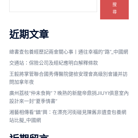
搜
尋
近期文章
總書查包養經歷記兩會關心事丨通往幸福的“路”_中國網
交通站：保險公司及經紀應明白解釋條款
王毅將掌管聯合國秀傳醫院健檢安理會高級別會議并訪
問加拿年夜
廣州荔枝“仲未食夠”？晚熟的新龍帝鼎捎JIUYI俱意室內
設計來一封“夏季情書”
湘藝相傳看“鎮”興：在漂亮河街碰見陳舊非遺查包養網
站比擬_中國網