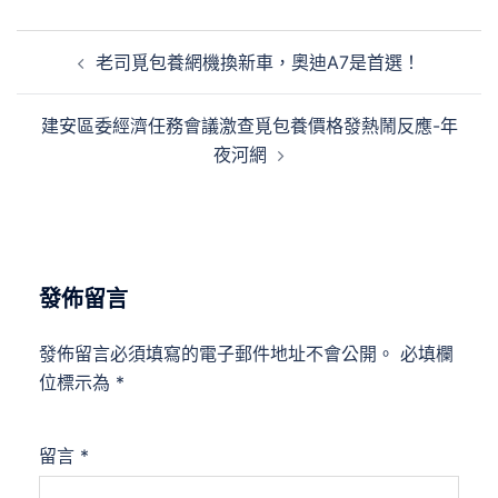
文
老司覓包養網機換新車，奧迪A7是首選！
章
導
建安區委經濟任務會議激查覓包養價格發熱鬧反應-年
覽
夜河網
發佈留言
發佈留言必須填寫的電子郵件地址不會公開。
必填欄
位標示為
*
留言
*