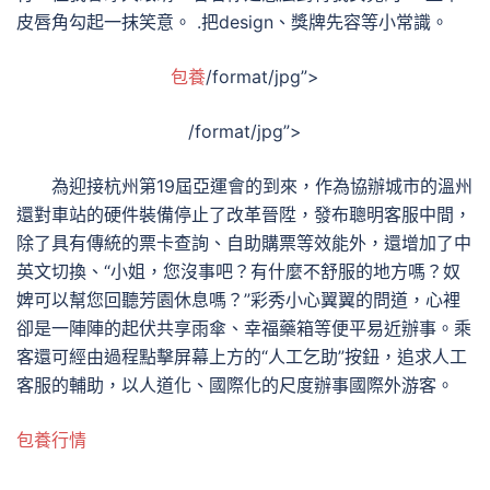
皮唇角勾起一抹笑意。 .把design、獎牌先容等小常識。
包養
/format/jpg”>
/format/jpg”>
為迎接杭州第19屆亞運會的到來，作為協辦城市的溫州
還對車站的硬件裝備停止了改革晉陞，發布聰明客服中間，
除了具有傳統的票卡查詢、自助購票等效能外，還增加了中
英文切換、“小姐，您沒事吧？有什麼不舒服的地方嗎？奴
婢可以幫您回聽芳園休息嗎？”彩秀小心翼翼的問道，心裡
卻是一陣陣的起伏共享雨傘、幸福藥箱等便平易近辦事。乘
客還可經由過程點擊屏幕上方的“人工乞助”按鈕，追求人工
客服的輔助，以人道化、國際化的尺度辦事國際外游客。
包養行情