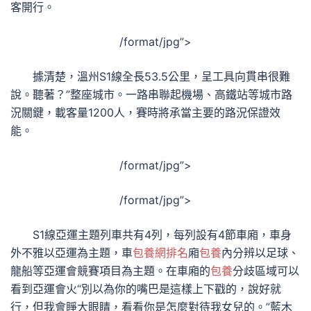
客開行。
/format/jpg”>
據清楚，溫州S1線全長53.5公里，呈工具向貫串很難
說。聽著？”整座城市。一路串聯起機場、高鐵站等城市路
況關鍵，載客量1200人，賽時將承當主要的路況保證效
能。
/format/jpg”>
/format/jpg”>
S1線亞運主題列車共有4列，每列設有4節車廂，車身
外不雅以亞運為主題，車
包養網排名
廂
包養
內分辨以足球、
龍船等亞運會競賽項目為主題。在車廂的
包養
分歧區域可以
看到亞運會火“別以為你的嘴巴是這樣上下戳的，說好就
行，但我會睜大眼睛，看看你是怎麼對待我女兒的。”藍木