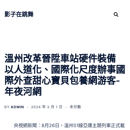
跳
至
影子在跳舞
主
要
內
容
溫州改革晉陞車站硬件裝備
以人道化、國際化尺度辦事國
際外查甜心寶貝包養網游客-
年夜河網
BY
ADMIN
2024 年 3 月 1 日
未分類
央視網新聞：8月26日，溫州S1線亞運主題列車正式載