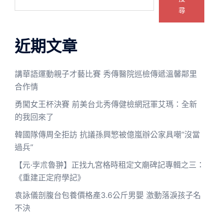
尋
近期文章
講華語運動親子才藝比賽 秀傳醫院巡檢傳遞溫馨鄰里
合作情
勇闖女王杯決賽 前美台北秀傳健檢網冠軍艾瑪：全新
的我回來了
韓國隊傳周全拒訪 抗議孫興慜被億嵐辦公家具嘲“沒當
過兵”
【元·孛朮魯翀】正找九宮格時租定文廟碑記專輯之三：
《重建正定府學記》
袁詠儀剖腹台包養價格產3.6公斤男嬰 激動落淚孩子名
不決