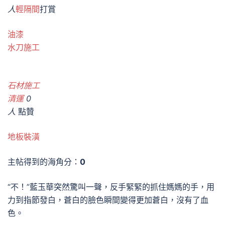
人
輕隔間
打賞
油漆
水刀施工
石材施工
清運
0
人
點贊
地板裝潢
主帖得到的海角分：
0
“不！”藍玉華突然驚叫一聲，反手緊緊的抓住媽媽的手，用
力到指節發白，蒼白的臉色瞬間變得更加蒼白，沒有了血
色。