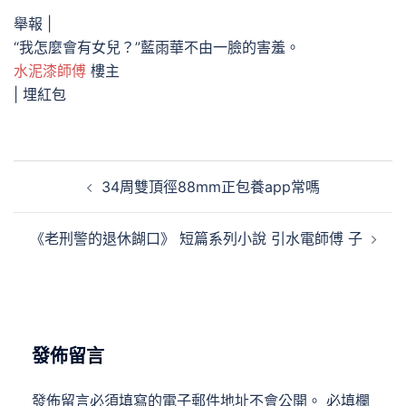
舉報 |
“我怎麼會有女兒？”藍雨華不由一臉的害羞。
水泥漆師傅
樓主
|
埋紅包
文
34周雙頂徑88mm正包養app常嗎
章
導
《老刑警的退休餬口》 短篇系列小說 引水電師傅 子
覽
發佈留言
發佈留言必須填寫的電子郵件地址不會公開。
必填欄