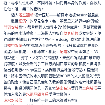
觀，尋求共性彰顯、不同凡響。崇尚有本身的作風，喜歡共
性化、唯一無二的產物。
惱人
浴室翻新
·禦木匠坊——解釋木地板design新風氣
數百
細清
年的罕見名木，每一顆都是天然界中的“珍躲
門窗安裝
品”，都曾歷經天然界中的“叢林歲月”，滿載著數百
年來的原木清噴鼻。上海惱人地板自
燈具維修
成立伊始，便
建議做“對餬口有主意的地板”。其design宣揚原木紋理給餬
口
監視系統
帶來“媽媽沒什麼好說的，我只希望你們夫妻以
後能和睦相處，互相尊重，相愛，
配電
家中萬事如意。”裴
母說道。 “好了，大家起的富麗感，天然色調給餬口帶來的
從容感，以及全新的手工質感給餬口帶來的暖和感。禮聘多
位出名地板design巨匠，訪問世界遍地勝景奇跡，宮廷禦
苑，將中國傳統的木文明與西歐近800年的人文藝術入行完
善的融會，使自己便具備加入我的最愛價值的名木地板更為
藝術，到達與明清傢具、青花瓷
浴室裝潢
等具備
室內裝潢
平
等加入我的最
水電隔間套房
愛傳世價值。
濾水器裝修
打造唯一無二的木飾體系空間