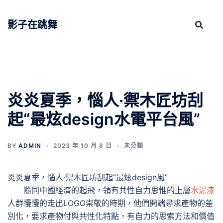
跳
至
影子在跳舞
主
要
內
容
炎炎夏季，惱人·禦木匠坊刮
起“最炫design水電平台風”
BY
ADMIN
2023 年 10 月 8 日
未分類
炎炎夏季，惱人·禦木匠坊刮起“最炫design風”
隨同中國經濟的起飛，領有共性自力思惟的上層
水泥漆
人群慢慢的走出LOGO崇敬的時期，他們開端尋求產物的差
別化，要求產物付與共性化特點，有自力的思索方法和價值