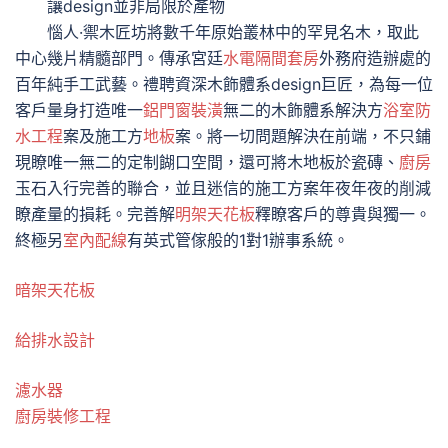
讓design並非局限於產物
惱人·禦木匠坊將數千年原始叢林中的罕見名木，取此
中心幾片精髓部門。傳承宮廷
水電隔間套房
外務府造辦處的
百年純手工武藝。禮聘資深木飾體系design巨匠，為每一位
客戶量身打造唯一
鋁門窗裝潢
無二的木飾體系解決方
浴室防
水工程
案及施工方
地板
案。將一切問題解決在前端，不只鋪
現瞭唯一無二的定制餬口空間，還可將木地板於瓷磚、
廚房
玉石入行完善的聯合，並且迷信的施工方案年夜年夜的削減
瞭產量的損耗。完善解
明架天花板
釋瞭客戶的尊貴與獨一。
終極另
室內配線
有英式管傢般的1對1辦事系統。
暗架天花板
給排水設計
濾水器
廚房裝修工程