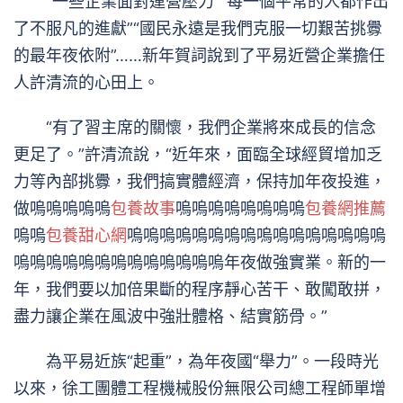
“一些企業面對運營壓力”“每一個平常的人都作出
了不服凡的進獻”“國民永遠是我們克服一切艱苦挑釁
的最年夜依附”……新年賀詞說到了平易近營企業擔任
人許清流的心田上。
“有了習主席的關懷，我們企業將來成長的信念
更足了。”許清流說，“近年來，面臨全球經貿增加乏
力等內部挑釁，我們搞實體經濟，保持加年夜投進，
做嗚嗚嗚嗚嗚
包養故事
嗚嗚嗚嗚嗚嗚嗚嗚
包養網推薦
嗚嗚
包養甜心網
嗚嗚嗚嗚嗚嗚嗚嗚嗚嗚嗚嗚嗚嗚嗚嗚
嗚嗚嗚嗚嗚嗚嗚嗚嗚嗚嗚嗚嗚年夜做強實業。新的一
年，我們要以加倍果斷的程序靜心苦干、敢闖敢拼，
盡力讓企業在風波中強壯體格、結實筋骨。”
為平易近族“起重”，為年夜國“舉力”。一段時光
以來，徐工團體工程機械股份無限公司總工程師單增