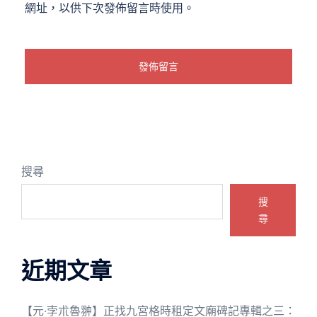
網址，以供下次發佈留言時使用。
搜尋
搜
尋
近期文章
【元·孛朮魯翀】正找九宮格時租定文廟碑記專輯之三：