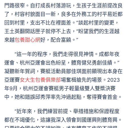
門路很窄。自打成長村落游玩，生孩子生涯前提改良
了，村容村貌面目一新，良多在外務工的村平易近都
回到村里，支出不比在裡面差。”談起村里的變更，
王土英翻開話匣子就停不上去，“盼望我們的生涯越
來越
包養甜心網
好，配合富饒。”
“這一年的程序，我們走得很見神情。成都年夜
運會、杭州亞運會出色紛呈，體育健兒勇創佳績。”
凝聽新年賀詞，賽艇活動員鄒佳琪面前顯現出本身在
亞運賽
女大生包養俱樂部
場奮楫搶先的場景。2023
年9月，杭州亞運會賽艇男子輕量級雙人雙槳決賽
中，她和錯誤邱秀萍率先沖過起點，奪得賽會首金。
“近年來，我們練習前提、舉措措施和保證程度
都在不竭優化，這讓我深入領會到國運興則體育興。