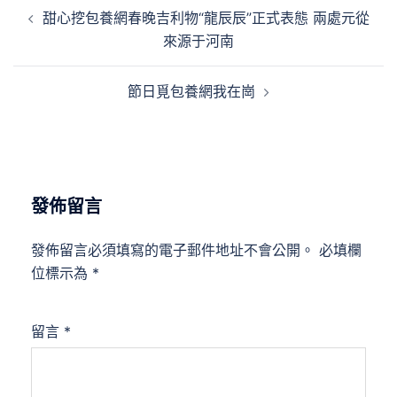
文
甜心挖包養網春晚吉利物“龍辰辰”正式表態 兩處元從
章
來源于河南
導
覽
節日覓包養網我在崗
發佈留言
發佈留言必須填寫的電子郵件地址不會公開。
必填欄
位標示為
*
留言
*