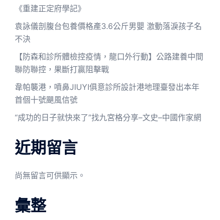
《重建正定府學記》
袁詠儀剖腹台包養價格產3.6公斤男嬰 激動落淚孩子名
不決
【防森和診所體檢控疫情，龍口外行動】公路建養中間
聯防聯控，果斷打贏阻擊戰
韋帕襲港，噴鼻JIUYI俱意診所設計港地理臺發出本年
首個十號颶風信號
“成功的日子就快來了”找九宮格分享–文史–中國作家網
近期留言
尚無留言可供顯示。
彙整