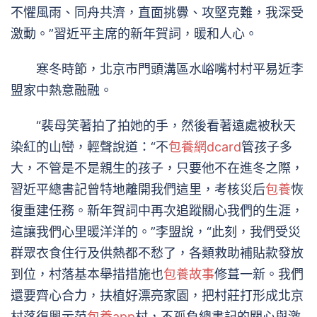
不懼風雨、同舟共濟，直面挑釁、攻堅克難，我深受
激動。”習近平主席的新年賀詞，暖和人心。
寒冬時節，北京市門頭溝區水峪嘴村村平易近李
盟家中熱意融融。
“裴母笑著拍了拍她的手，然後看著遠處被秋天
染紅的山巒，輕聲說道：“不
包養網dcard
管孩子多
大，不管是不是親生的孩子，只要他不在進冬之際，
習近平總書記曾特地離開我們這里，考核災后
包養
恢
復重建任務。新年賀詞中再次追蹤關心我們的生涯，
這讓我們心里暖洋洋的。”李盟說，“此刻，我們受災
群眾衣食住行及供熱都不愁了，各類救助補貼款發放
到位，村落基本舉措措施也
包養故事
修葺一新。我們
還要齊心合力，扶植好漂亮家園，把村莊打形成北京
村落復興示范
包養app
村，不孤負總書記的關心與激