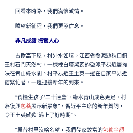
回看來時路，我們滿懷激情。
瞻望新征程，我們更添信念。
非凡成績 振奮人心
古樹高下屋，村外水如環。江西省婺源縣秋口鎮
王村石門天然村，一棟棟白墻黛瓦的徽派平易近居掩
映在青山綠水間。村平易近王土英一邊在自家平易近
宿繁忙著，一邊迎接新年的到來。
“食糧生孩子‘二十連豐’，綠水青山成色更足，村
落復興
包養
展示新景象”，習近平主席的新年賀詞，
令王土英感歎“遇上了好時期”。
“曩昔村里沒啥名望，我們發家致富的
包養金額