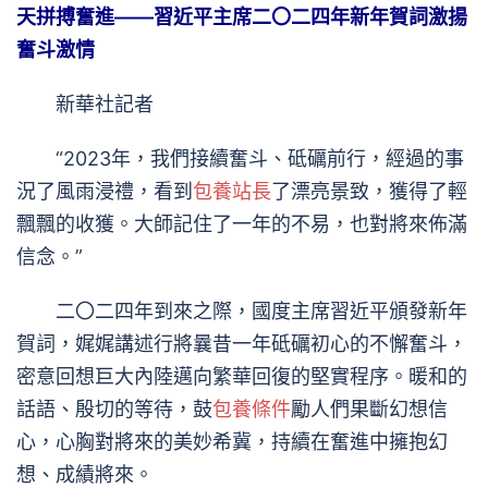
天拼搏奮進——習近平主席二〇二四年新年賀詞激揚
奮斗激情
新華社記者
“2023年，我們接續奮斗、砥礪前行，經過的事
況了風雨浸禮，看到
包養站長
了漂亮景致，獲得了輕
飄飄的收獲。大師記住了一年的不易，也對將來佈滿
信念。”
二〇二四年到來之際，國度主席習近平頒發新年
賀詞，娓娓講述行將曩昔一年砥礪初心的不懈奮斗，
密意回想巨大內陸邁向繁華回復的堅實程序。暖和的
話語、殷切的等待，鼓
包養條件
勵人們果斷幻想信
心，心胸對將來的美妙希冀，持續在奮進中擁抱幻
想、成績將來。