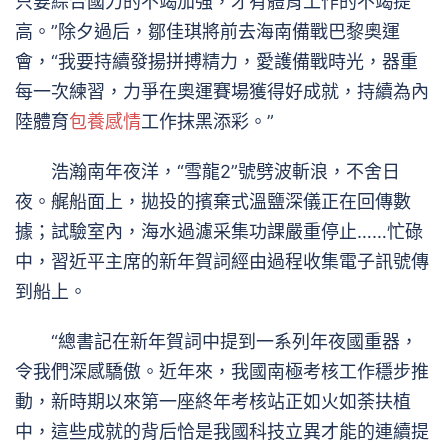
只要綜合國力的不竭加強，才有體育工作的不竭提
高。”除夕過后，鄒佳琪將前去海南備戰巴黎奧運
會，“我要持續發揚拼搏精力，愛護備戰時光，器重
每一次練習，力爭在奧運賽場獲得好成就，持續為內
陸體育
包養感情
工作抹黑添彩。”
浩瀚南年夜洋，“雪龍2”號劈波斬浪，不舍日
夜。艉船面上，拋投的擯棄式溫鹽深儀正在回傳數
據；試驗室內，海水過濾采集功課嚴重停止……忙碌
中，習近平主席的新年賀詞經由過程收集電子訊號傳
到船上。
“總書記在新年賀詞中提到一系列年夜國重器，
令我們深感驕傲。近年來，我國南極考核工作穩步推
動，新時期以來第一座終年考核站正如火如荼扶植
中，這些成就的背后恰是我國科技立異才能的連續提