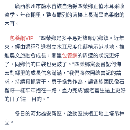
廣西柳州市融水苗族自治縣四榮鄉正值木耳采收
淡季。年夜棚里，整潔擺列的菌棒上長滿黑亮柔嫩的
木耳。
包養網VIP
“四榮鄉是多平易近族聚居鄉鎮。近年
來，經由過程引進樹立木耳尺度化蒔植示范基地、推
進農文旅融會成長，鄉里
包養網
的周遭的狀況更好
了，同鄉們的口袋也更鼓了。”四榮鄉黨委書記何海
云對鄉里的成長信念滿滿，“我們將依照總書記的請
求，持續真抓實干、勇于擔負作為，讓各族國民像石
榴籽一樣牢牢抱在一路，盡力完成‘讓老蒼生過上更好
的日子’這一目的。”
冬日的河北雄安新區，啟動區扶植工地上塔吊林
立。