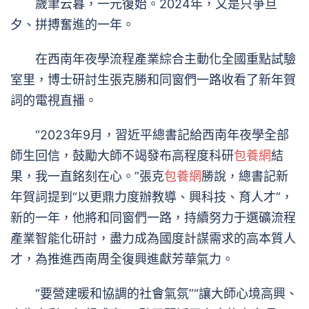
歲聿云暮，一元復始。2024年，又是只爭旦
夕、拼搏奮進的一年。
在西南年夜學流程產業綜合主動化全國重點試驗
室里，博士研討生張克勝和同窗們一路收看了新年賀
詞的電視直播。
“2023年9月，習近平總書記給西南年夜學全部
師生回信，鼓勵大師不竭發布高程度科研
包養網
結
果，我一直銘刻在心。”張克
包養網
勝說，總書記新
年賀詞提到“以更鼎力度辦教導、興科技、育人才”，
新的一年，他將和同窗們一路，持續努力于選礦流程
產業智能化研討，盡力成為國度計謀需求的高本質人
才，為推進西南周全復興進獻芳華氣力。
“要營建暖和協調的社會氣氛”“讓大師心境高興、