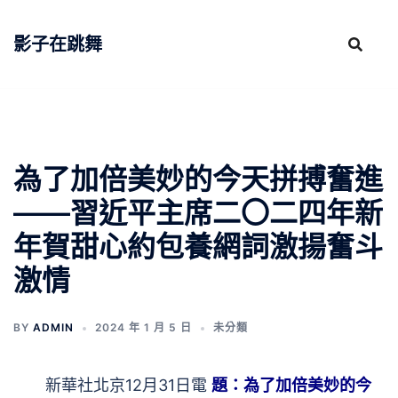
跳
至
影子在跳舞
主
要
內
容
為了加倍美妙的今天拼搏奮進
——習近平主席二〇二四年新
年賀甜心約包養網詞激揚奮斗
激情
BY
ADMIN
2024 年 1 月 5 日
未分類
新華社北京12月31日電
題：為了加倍美妙的今