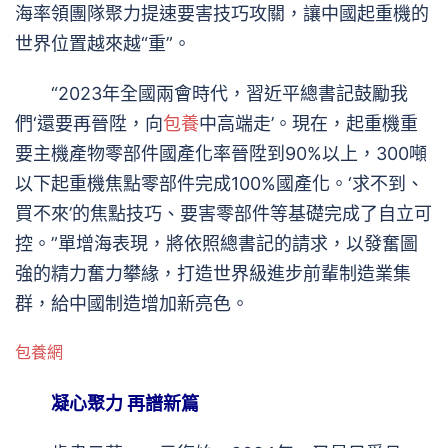
海率領團隊聚力提速要害技巧攻關，讓中國起重機的
世界位置越來越“重”。
“2023年全國兩會時代，習近平總書記鼓勵我
們‘還要再晉陞，向
包養
中高端走’。現在，起重機重
要主機產物零部件國產化率晉陞到90%以上，300噸
以下起重機焦點零部件完成100%國產化。‘求不到、
買不來’的焦點技巧、要害零部件等基礎完成了自立可
控。”單增海表現，將依照總書記的請求，以發奮圖
強的精力奮力攀緣，打造世界級進步前輩制造業集
群，給中國制造增加新亮色。
包養網
凝心聚力 再譜新篇