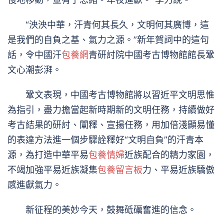
“泱泱中華，汗青何其長久，文明何其廣博，這
是我們的自負之基、氣力之源。”新年賀詞中的這句
話，令中國汗
包養網
青研討院中國考古博物館館長鞏
文心潮彭湃。
鞏文表現，中國考古博物館將以習近平文明思惟
為指引，盡力擔當起新時期新的文明任務，持續做好
考古結果的研討、闡釋、宣揚任務，用加倍淺顯易懂
的表達方法進一個步驟詮釋好“文明自負”的汗青本
源，為打造中華平易
包養情婦
近族配合的精力家園，
不竭加強平易近族凝集
包養留言板
力、平易近族驕傲
感進獻氣力。
新征程的美妙今天，鼓舞砥礪奮進的信念。