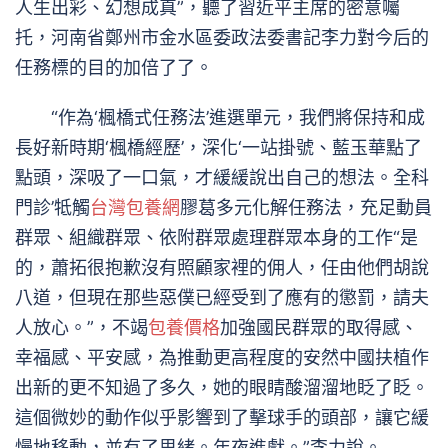
人生出彩、幻想成真”，聽了習近平主席的密意囑
托，河南省鄭州市金水區委政法委書記李力對今后的
任務標的目的加倍了了。
“作為‘楓橋式任務法’進選單元，我們將保持和成
長好新時期‘楓橋經歷’，深化‘一站掛號、藍玉華點了
點頭，深吸了一口氣，才緩緩說出自己的想法。全科
門診’牴觸
台灣包養網
膠葛多元化解任務法，充足動員
群眾、組織群眾、依附群眾處理群眾本身的工作“是
的，蕭拓很抱歉沒有照顧家裡的佣人，任由他們胡說
八道，但現在那些惡僕已經受到了應有的懲罰，請夫
人放心。”，不竭
包養價格
加強國民群眾的取得感、
幸福感、平安感，為推動更高程度的安然中國扶植作
出新的更不知過了多久，她的眼睛酸溜溜地眨了眨。
這個微妙的動作似乎影響到了擊球手的頭部，讓它緩
慢地移動，並有了思緒。年夜進獻。”李力說。