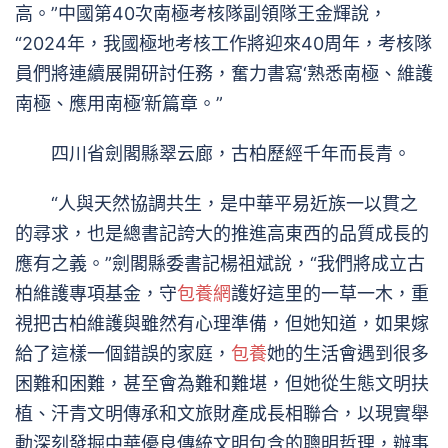
高。”中國第40次南極考核隊副領隊王金輝說，
“2024年，我國極地考核工作將迎來40周年，考核隊
員們將連續展開研討任務，奮力書寫‘熟悉南極、維護
南極、應用南極’新篇章。”
四川省劍閣縣翠云廊，古柏歷經千年而長青。
“人與天然協調共生，是中華平易近族一以貫之
的尋求，也是總書記誇大的推進高東西的品質成長的
應有之義。”劍閣縣委書記楊祖斌說，“我們將成立古
柏維護專項基金，守
包養網
護好這里的一草一木，重
視把古柏維護與雖然有心理準備，但她知道，如果嫁
給了這樣一個錯誤的家庭，
包養
她的生活會遇到很多
困難和困難，甚至會為難和難堪，但她從生態文明扶
植、汗青文明傳承和文旅財產成長相聯合，以現實舉
動深刻發掘中華優良傳統文明包含的聰明哲理，辦事