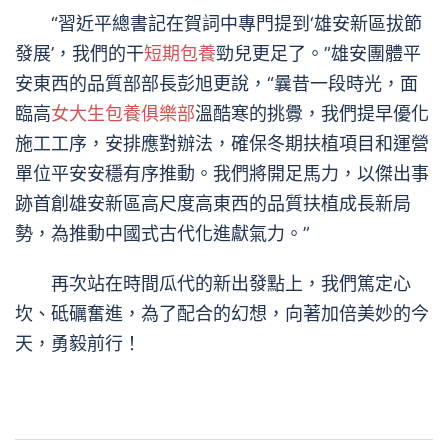
“習近平總書記在賀詞中專門提到‘雄安新區拔節
發展’，我們的干
短期包養
勁兒更足了。”雄安團體平
安東西的品質部部長彭旭更說，“曩昔一段時光，面
臨高
女大生包養俱樂部
溫酷寒的挑釁，我們提早優化
施工工序，安排應對辦法，確保冬期扶植項目和運營
單位平安安穩有序推動。我們將開足馬力，以傑出事
跡首創雄安新區高尺度高東西的品質扶植成長新局
勢，為推動中國式古代化進獻氣力。”
再次站在時間瓜代的新出發點上，我們篤定心
坎、砥礪奮進，為了配合的幻想，向著加倍美妙的今
天，勇毅前行！