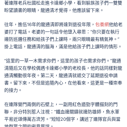
著連隊老兵杜國松走進卡達鄉小學，看到躲族孩子們一雙雙
盼望讀書的眼睛，龍通清才覺得，他應該留下來。
往年，進伍16年的龍通清即將達到退役年限，
包養網
他給老
婆打了電話。老婆的一句話令他墮入尋思：“你只要在執行
邊防巡邏任務和給孩子們上課時，兩只眼睛最有精氣神。”
掛上電話，龍通清的腦海，滿是他給孩子們上課時的情形。
“這里的一草一木需求你們，這里的孩子也需求你們。”龍通
清隨后又在學校偶遇卡達鄉小學的老校長，他的話同樣對龍
通清觸動很年夜。第二天，龍通清就遞交了延期退役申請
書。留下來，不但是追隨內心，在他看來，這更是一種崇奉
的接力。
在連隊營門兩側的石壁上，一副用紅色遒勁字體描刻的門
聯，非分特別惹人注視：“鐵血邊關鑄就邊防雄師，魚水軍
平易近頌傳萬古流芳。”短短20個字，講述了連隊官兵與當
地群眾之間的密意厚誼。