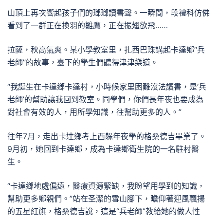
山頂上再次響起孩子們的瑯瑯讀書聲。一瞬間，段禮科仿佛
看到了一群正在換羽的雛鷹，正在振翅欲飛……
拉薩，秋高氣爽。某小學教室里，扎西巴珠講起卡達鄉“兵
老師”的故事，臺下的學生們聽得津津樂道。
“我誕生在卡達鄉卡達村，小時候家里困難沒法讀書，是‘兵
老師’的幫助讓我回到教室。同學們，你們長年夜也要成為
對社會有效的人，用所學知識，往幫助更多的人。”
往年7月，走出卡達鄉考上西躲年夜學的格桑德吉畢業了。
9月初，她回到卡達鄉，成為卡達鄉衛生院的一名駐村醫
生。
“卡達鄉地處偏遠，醫療資源緊缺，我盼望用學到的知識，
幫助更多鄉親們。”站在圣潔的雪山腳下，瞻仰著迎風飄揚
的五星紅旗，格桑德吉說，這是“兵老師”教給她的做人性