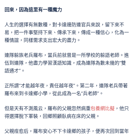
回來，因為這里有一種魔力
人生的選擇有無數種，對卡達邊防連官兵來說，留下來不
易，把一件事堅持下來、傳承下來，傳成一種信心，化為一
種情誼，同樣需求支出宏大的盡力。
連隊躲族老兵羅布，當兵前就曾是一所學校的躲語老師。進
伍到連隊，他盡力學習漢語知識，成為連隊為數未幾的“雙
語通才”。
正所謂“才能越年夜，責任越年夜”。第二年，連隊老兵帶著
羅布來到卡達鄉小學，從此成為一名“兵老師”。
但是天有不測風云，羅布的父親忽然病重
包養網比擬
，他只
得選擇脫下軍裝，回鄉照顧臥病在床的父親。
父親痊愈后，羅布安心不下卡達鄉的孩子，便再次回到當年