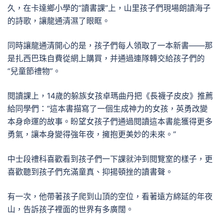
久，在卡達鄉小學的“讀書課”上，山里孩子們現場朗讀海子
的詩歌，讓龍通清濕了眼眶。
同時讓龍通清開心的是，孩子們每人領取了一本新書——那
是扎西巴珠自費從網上購買，并通過連隊轉交給孩子們的
“兒童節禮物”。
閱讀課上，14歲的躲族女孩卓瑪曲丹把《長襪子皮皮》推薦
給同學們：“這本書描寫了一個生成神力的女孩，英勇改變
本身命運的故事。盼望女孩子們通過閱讀這本書能獲得更多
勇氣，讓本身變得強年夜，擁抱更美妙的未來。”
中士段禮科喜歡看到孩子們一下課就沖到閱覽室的樣子，更
喜歡聽到孩子們充滿童真、抑揚頓挫的讀書聲。
有一次，他帶著孩子爬到山頂的空位，看著遠方綿延的年夜
山，告訴孩子裡面的世界有多廣闊。