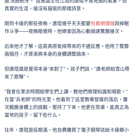
圖’洗臉刷牙。”這是誕生在江南的唐琨不曾見過的氣象。但
真實的生涯，遠沒有描寫的那樣詩意。
剛到卡達的那些夜晚，唐琨幾乎天天都要
包養網價錢
與掉眠
作斗爭——夜晚睡覺時，他總會因為心動過速驚醒幾次。
后來他才了解，這是高原氣候帶來的不適反應。他用了整整
兩個月，才逐漸將本身的身體調整過來。
但唐琨還是覺得本身“來對了”。孩子們說，“唐老師給雪山帶
來了歌聲”。
“我會在業余時間給學生們上課，教他們樂理知識和唱歌。”
在當“兵老師”的時光里，他看到了這里教導發展的落后，屢
次戰勝身體上的挑戰，堅持了下來。他更在思慮，能真正為
當地的孩子，留下些什么。
往年，唐琨退役期滿，他自費購買了電子鋼琴送給卡達鄉小