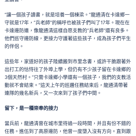
“讓一個孩子讀書，就是培養一個棟梁。”龍通清在卡達鄉一
守就是17年，“兵老師”的稱呼也被孩子們叫了17年。現在在
卡達邊防連，像龍通清這樣自愿支教的“兵老師”還有良多。
他們巡守邊防線，更接力守護著這些孩子，成為孩子們平生
的伴侶。
這些年，家道好的孩子陸續搬到市里念書，或許干脆跟著外
出打工的怙恃往了外埠上學，但仍有不少孩子留在卡達鄉的
3個天然村。“只需卡達鄉小學還有一個孩子，我們的支教活
動就不會結束。”這天上午的巡邏任務結束后，龍通清帶著
連隊的幾名新兵，又一次來到了孩子們中間。
留下，是一種崇奉的接力
當兵前，龍通清曾在城市里待過一段時間，并且有份不錯的
任務。進伍到了高原邊防，他曾一度墮入沒有方向。直到跟