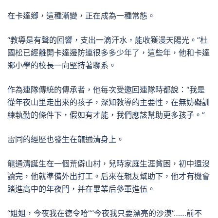
在卡達鄉，這種漸變，正在成為一種常態。
“教導是有聲的回響，支出一滴汗水，能收獲漫天陽光。”杜
國松已經離開卡達邊防連很多多少年了，這些年，他和卡達
鄉小學的校長一向堅持著聯系。
作為連隊傳統的傳承者，他每次受邀回連隊時都說：“我是
從年夜山里走出來的孩子，深知教導的主要性，在無妨礙訓
練執勤的條件下，假如有才能，我們應該幫助更多孩子。”
雷同的經歷也發生在龍通清身上。
龍通清誕生在一個荒僻山村，兒時家庭生涯貧困，初中還沒
讀完，他就準備外出打工。后來在親友幫助下，他才有機會
踏進高中的年夜門，并在畢業后參軍進伍。
“姐姐，今夜我在德令哈”“今夜我只要漂亮的沙漠”……前不