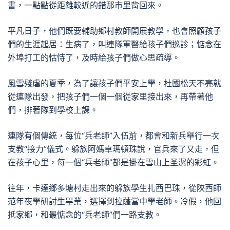
書，一點點從距離較近的錯那市里背回來。
平凡日子，他們既要輔助鄉村教師開展教學，也會照顧孩子
們的生涯起居：生病了，叫連隊軍醫給孩子們巡診；惦念在
外埠打工的怙恃了，及時給孩子們做心思疏導。
風雪殘虐的夏季，為了讓孩子們平安上學，杜國松天不亮就
從連隊出發，把孩子們一個一個從家里接出來，再帶著他
們，排著隊到學校上課。
連隊有個傳統，每位“兵老師”入伍前，都會和新兵舉行一次
支教“接力”儀式。躲族阿媽卓瑪頓珠說，官兵來了又走，但
在孩子心里，每一個“兵老師”都是掛在雪山上圣潔的彩虹。
往年，卡達鄉多塘村走出來的躲族學生扎西巴珠，從陜西師
范年夜學研討生畢業，選擇到拉薩當中學老師。冷假，他回
抵家鄉，和最惦念的“兵老師”們一路支教。