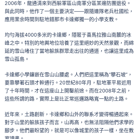
2006年，龍通清來到西躲軍區山南軍分區某邊防團退役。
與此同時，他作了一個主要決定——跟隨連隊老兵杜國松，
應用業余時間到駐地錯那市卡達鄉獨一的小學支教。
均勻海拔4000多米的卡達鄉，隱匿于喜馬拉雅山南麓的冰
峰之中。特別的地輿地位培養了這里絕妙的天然景觀，而綿
延的雪山堵住了當地躲族群眾走出往的通道，也讓這里成為
雪山孤島。
卡達鄉小學鑲嵌在雪山山腰處。人們把這里稱為“攀石坡”，
要靠攀著石頭才幹通行。20世紀80年月，駐地軍平易近用
了十年時間，才在這座山上開鑿前途。而在2008年之前，
這些所謂的路，實際上是比正常巡邏路略寬一點的土路。
近年來，土路創新，卡達鄉和山外的聯系才變得暢通起來。
對于山里的躲族孩子而言，山再高，也無法阻隔他們求學的
腳步。他們最盼望的，就是可以像城里的孩子一樣，坐在教
室讀書。