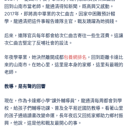
回到山南市當老師。龍通清得知新聞，既高興又感動。
2017年，即將高中畢業的次仁曲吉，因家中困難預計輟
學，龍通清把這件事報告連隊主官，戰友踴躍為她捐錢。
后來，連隊官兵每年都會給次仁曲吉寄往一些生涯費。這讓
次仁曲吉堅定了反哺社會的設法。
年夜學畢業，她決然離開成都
包養網排名
，回到距離卡達比
來的山南市。在她心里，這里是本身的家鄉，這里有最親的
老師。
教導，是有聲的回響
現在，作為卡達鄉小學“課外輔導員”，龍通清每周都會到學
校，給孩子們輔導功課、普及全平易近國防教導。看著山里
的孩子通過讀書改變命運，長年夜后又回抵家鄉助力鄉村振
興，他說，這是他和戰友最開心的事。