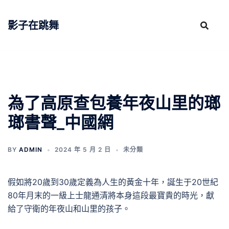
跳
至
影子在跳舞
主
要
內
容
為了高原查包養年夜山里的瑯
瑯書聲_中國網
BY
ADMIN
2024 年 5 月 2 日
未分類
假如將20歲到30歲定義為人生的黃金十年，誕生于20世紀
80年月末的一級上士龍通清將本身這段最寶貴的時光，獻
給了守衛的年夜山和山里的孩子。