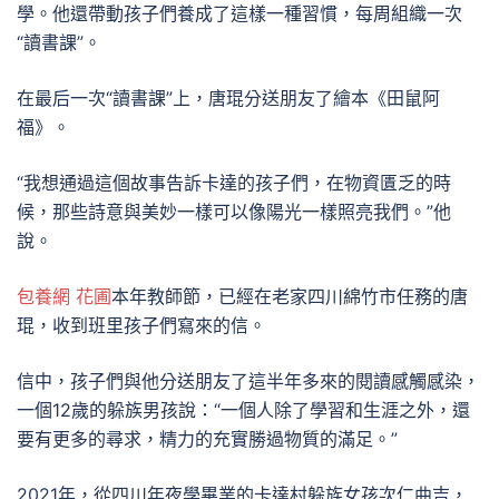
學。他還帶動孩子們養成了這樣一種習慣，每周組織一次
“讀書課”。
在最后一次“讀書課”上，唐琨分送朋友了繪本《田鼠阿
福》。
“我想通過這個故事告訴卡達的孩子們，在物資匱乏的時
候，那些詩意與美妙一樣可以像陽光一樣照亮我們。”他
說。
包養網 花圃
本年教師節，已經在老家四川綿竹市任務的唐
琨，收到班里孩子們寫來的信。
信中，孩子們與他分送朋友了這半年多來的閱讀感觸感染，
一個12歲的躲族男孩說：“一個人除了學習和生涯之外，還
要有更多的尋求，精力的充實勝過物質的滿足。”
2021年，從四川年夜學畢業的卡達村躲族女孩次仁曲吉，