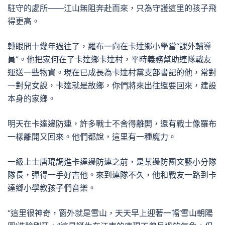
駐守的處所——江山無阻奔赴而來，只為守護這里的孩子飛
得更高。
轉眼間十幾年過往了，羅布一向在卡達鄉小學當“課外輔導
員”。他把家何在了卡達鄉卡達村，平時義務幫助連隊戰友
運送一些物資。現在已成長為卡達村黨支部書記的他，常對
一對兒女說，卡達就是故鄉，你們將來出往還要回來，建設
本身的家鄉。
明天在卡達邊防連，許多戰士不舍得離開，還有戰士像羅布
一樣離開又回來。他們都說，這里有一種魔力。
一級上士唐琨調進卡達邊防連之前，是某邊防團文藝小分隊
隊長，彈得一手好吉他。來到連隊不久，他和戰友一路到卡
達鄉小學教孩子們音樂。
“這里很神奇，窗外就是雪山，天天早上迎著一幅‘雪山朝陽