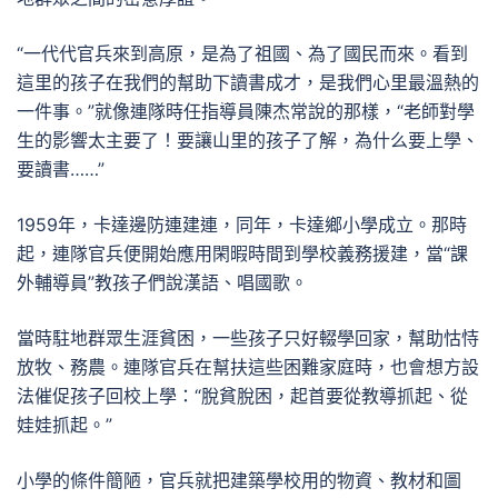
“一代代官兵來到高原，是為了祖國、為了國民而來。看到
這里的孩子在我們的幫助下讀書成才，是我們心里最溫熱的
一件事。”就像連隊時任指導員陳杰常說的那樣，“老師對學
生的影響太主要了！要讓山里的孩子了解，為什么要上學、
要讀書……”
1959年，卡達邊防連建連，同年，卡達鄉小學成立。那時
起，連隊官兵便開始應用閑暇時間到學校義務援建，當“課
外輔導員”教孩子們說漢語、唱國歌。
當時駐地群眾生涯貧困，一些孩子只好輟學回家，幫助怙恃
放牧、務農。連隊官兵在幫扶這些困難家庭時，也會想方設
法催促孩子回校上學：“脫貧脫困，起首要從教導抓起、從
娃娃抓起。”
小學的條件簡陋，官兵就把建築學校用的物資、教材和圖