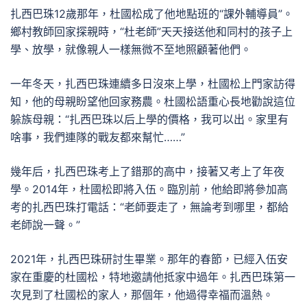
扎西巴珠12歲那年，杜國松成了他地點班的“課外輔導員”。
鄉村教師回家探親時，“杜老師”天天接送他和同村的孩子上
學、放學，就像親人一樣無微不至地照顧著他們。
一年冬天，扎西巴珠連續多日沒來上學，杜國松上門家訪得
知，他的母親盼望他回家務農。杜國松語重心長地勸說這位
躲族母親：“扎西巴珠以后上學的價格，我可以出。家里有
啥事，我們連隊的戰友都來幫忙……”
幾年后，扎西巴珠考上了錯那的高中，接著又考上了年夜
學。2014年，杜國松即將入伍。臨別前，他給即將參加高
考的扎西巴珠打電話：“老師要走了，無論考到哪里，都給
老師說一聲。”
2021年，扎西巴珠研討生畢業。那年的春節，已經入伍安
家在重慶的杜國松，特地邀請他抵家中過年。扎西巴珠第一
次見到了杜國松的家人，那個年，他過得幸福而溫熱。