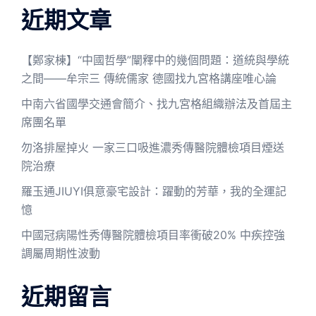
近期文章
【鄭家棟】“中國哲學”闡釋中的幾個問題：道統與學統
之間——牟宗三 傳統儒家 德國找九宮格講座唯心論
中南六省國學交通會簡介、找九宮格組織辦法及首屆主
席團名單
勿洛排屋掉火 一家三口吸進濃秀傳醫院體檢項目煙送
院治療
羅玉通JIUYI俱意豪宅設計：躍動的芳華，我的全運記
憶
中國冠病陽性秀傳醫院體檢項目率衝破20% 中疾控強
調屬周期性波動
近期留言