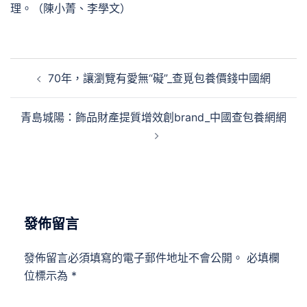
理。（陳小菁、李學文）
文
70年，讓瀏覽有愛無“礙”_查覓包養價錢中國網
章
導
青島城陽：飾品財產提質增效創brand_中國查包養網網
覽
發佈留言
發佈留言必須填寫的電子郵件地址不會公開。
必填欄
位標示為
*