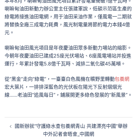
本年8月，喇嘛甸油田風光項目累計發電量衝破1億千瓦時。
喇嘛甸油田新動力辦公室主任張建軍說，低碳示范區生產的
綠電將接進油田電網，用于油田采油作業，僅風電一二期就
將替換全廠三成電力耗費，風光制電量將節約電力本錢4億
元。
喇嘛甸油田風光項目是年夜慶油田眾多新動力場站的縮影。
今朝年夜慶油田已建成25座光伏場站、6座風電場站并投進
運行，年累計發電5.8億千瓦時、減排二氧化碳45萬噸。
從“黑金”走向“綠電”，一臺臺白色風機在曠野里轉動
包養網
宏大葉片，一排排深藍色的光伏板在陽光下反射熠熠光
線……老油田“追風每日”，鋪展開更多綠色發展的“新風景”。
文
國新辦就“守護綠水查包養網青山 共建漂亮中國”舉辦
章
中外記者會晤會_中國網