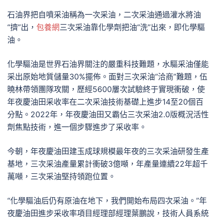
石油界把自噴采油稱為一次采油，二次采油通過灌水將油
“擠”出，
包養網
三次采油靠化學劑把油“洗”出來，即化學驅
油。
化學驅油是世界石油界關注的嚴重科技難題，水驅采油僅能
采出原始地質儲量30%擺佈。面對三次采油“洽商”難題，伍
曉林帶領團隊攻關，歷經5600屢次試驗終于實現衝破，使
年夜慶油田采收率在二次采油技術基礎上進步14至20個百
分點。2022年，年夜慶油田又霸佔三次采油2.0版概況活性
劑焦點技術，進一個步驟進步了采收率。
今朝，年夜慶油田建玉成球規模最年夜的三次采油研發生產
基地，三次采油產量累計衝破3億噸，年產量連續22年超千
萬噸，三次采油堅持領跑位置。
“化學驅油后仍有原油在地下，我們開始布局四次采油。”年
夜慶油田進步采收率項目經理部經理葉鵬說，技術人員系統