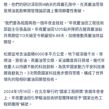
根，他們的研討深刻到4納米的頁巖孔隙中，在頁巖油等很
是規油氣勘察開發理論認識上獲得顛覆性衝破。
“我們要為祖國再抱一個年夜金娃娃。”年夜慶油田工程技術
部副主任張晶說。年夜慶油田1205鉆井隊把古龍頁巖油鉆
井周期從113天縮至今朝最短9.98天，加速推動頁巖油效益
開發。
松遼盆地含油面積6000多平方公里，地下縱深幾千米，常
規油、致密油、頁巖油等交錯，采油難度與日俱增。幾代年
夜慶人以持續不斷的科技創新，為筑牢國家動力平安科技基
礎貢獻氣力，3次問鼎國家科技進步獎特等獎，構成了世界
領先的陸相砂巖油田開發技術。
2024年1月19日，在北京舉行的“國家工程師獎”表揚年夜會
上，年夜慶油田化學驅油技術研發團隊被授予“國家出色工
程師團隊”稱號。