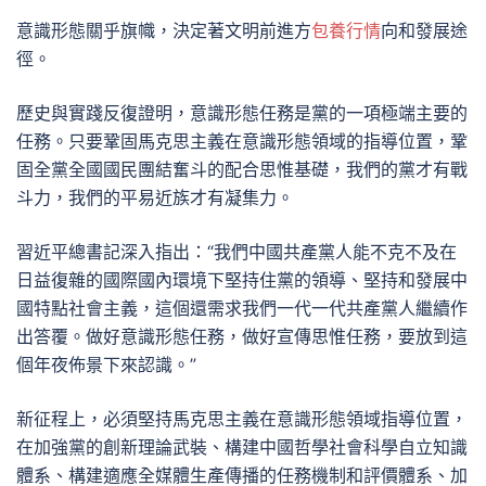
意識形態關乎旗幟，決定著文明前進方
包養行情
向和發展途
徑。
歷史與實踐反復證明，意識形態任務是黨的一項極端主要的
任務。只要鞏固馬克思主義在意識形態領域的指導位置，鞏
固全黨全國國民團結奮斗的配合思惟基礎，我們的黨才有戰
斗力，我們的平易近族才有凝集力。
習近平總書記深入指出：“我們中國共產黨人能不克不及在
日益復雜的國際國內環境下堅持住黨的領導、堅持和發展中
國特點社會主義，這個還需求我們一代一代共產黨人繼續作
出答覆。做好意識形態任務，做好宣傳思惟任務，要放到這
個年夜佈景下來認識。”
新征程上，必須堅持馬克思主義在意識形態領域指導位置，
在加強黨的創新理論武裝、構建中國哲學社會科學自立知識
體系、構建適應全媒體生產傳播的任務機制和評價體系、加