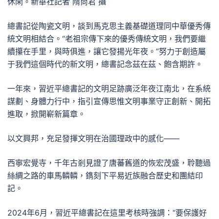
休閑。新華社記者 隋尚君 攝
總書記從陶瓷文明，談到馬克思主義基礎道理同中華優秀傳
統文明相結合。“老祖宗傳下來的優秀傳統文明，我們要繼
續攥在手里，與時俱進，讓它發揚光年夜。”努力于創造屬
于我們這個時代的新文明，總書記念茲在茲、飽含期許。
一年來，習近平總書記的文明足跡廣泛年夜江南北，在系統
謀劃、身體力行中，指引宣傳思惟文明事業守正創新、開拓
進取，掀開嶄新篇章。
以文興邦，充足發揮文明在治國理政中的感化——
西寧宏覺寺，千年古剎見證了唐蕃舊道的恢宏茂盛，聆聽過
絲綢之路的車馬轔轔，鐫刻下平易近族融合歷史和團結印
記。
2024年6月，習近平總書記在這里考核時強調：“要保護好