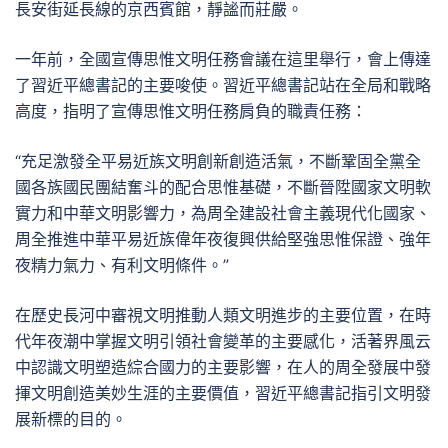
長安街延長線的京西賓館，靜謐而莊嚴。
一年前，全國宣傳思惟文明任務會議在這里舉行，會上傳達
了習近平總書記的主要唆使。習近平總書記站在全局和戰略
高度，指明了宣傳思惟文明任務肩負的職責任務：
“充足激發全平易近族文明創新創造活氣，不斷鞏固全黨全
國各族國民團結奮斗的配合思惟基礎，不斷晉陞國家文明軟
實力和中華文明影響力，為周全建設社會主義現代化國家、
周全推進中華平易近族偉年夜復興供給堅強思惟保證、強年
夜精力氣力、有利文明條件。”
在歷史長河中審視文明推動人類文明進步的主要位置，在時
代年夜潮中掌握文明引領社會變革的主要感化，活著界風云
中認識文明塑造綜合國力的主要影響，在人的周全發展中發
揮文明創造美妙生涯的主要價值，習近平總書記指引文明發
展新標的目的。