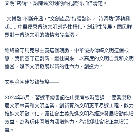
文明“密碼”，讓陳舊文明的面孔變得加倍清楚。
“文博熱”不斷升溫，“文創產品”持續熱銷，“詩詞熱”蓬勃興
起……中華優秀傳統文明創造性轉化、創新性發展，國民群
眾對于傳統文明的熱情愈發高漲。
始終堅守馬克思主義這個魂脈、中華優秀傳統文明這個根
脈，我們黨守正創新、繼往開來，以高度的文明自覺和文明
擔當，賦予文明發展以新的性命力、創造力。
文明強國建設鑄輝煌——
2024年5月，習近平總書記在山東考核時強調：“要繁榮發
展文明事業和文明產業，創新實施文明惠平易近工程，鼎力
推進文明數字化，讓社會主義先進文明為經濟發展增動能增
效益、為游玩休閑增內涵增魅力、為城鄉社會增正氣增活
氣。”