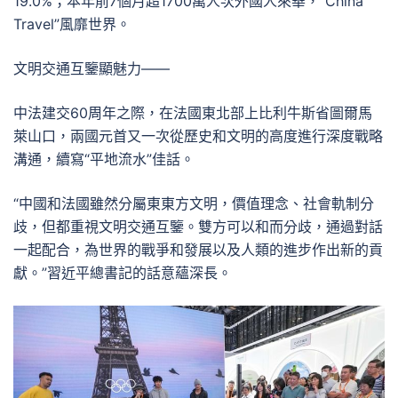
19.0%；本年前7個月超1700萬人次外國人來華，“China
Travel”風靡世界。
文明交通互鑒顯魅力——
中法建交60周年之際，在法國東北部上比利牛斯省圖爾馬
萊山口，兩國元首又一次從歷史和文明的高度進行深度戰略
溝通，續寫“平地流水”佳話。
“中國和法國雖然分屬東東方文明，價值理念、社會軌制分
歧，但都重視文明交通互鑒。雙方可以和而分歧，通過對話
一起配合，為世界的戰爭和發展以及人類的進步作出新的貢
獻。”習近平總書記的話意蘊深長。