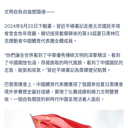
文明自負自強塑國魂——
2024年8月20日下戰書，習近平總書記走進北京國民年夜
會堂金色年夜廳，親切接見載譽歸來的第33屆夏日奧林匹
克運動會中國體育代表團全體成員。
“你們讓全世界看到了中華優秀傳統文明的深摯積淀，看到
了中國開放包涵、昂揚進取的時代風貌，看到了中國國民的
志氣、銳氣和底氣。”習近平總書記為奧運健兒點贊。
巴黎奧運會上，中國體育代表團獲得了我國參加夏日奧運會
境外參賽歷史最好成績，實現了比賽成績和精力文明雙豐
收，一個自負開放的新時代中國呈現活著人面前。