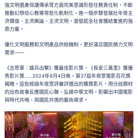
強文明遺產保護傳承等方面完美意識形態任務責任制，不斷
推動幻想信心教導常態化軌制化，進一個步驟發展壯年夜主
流價值、主流輿論、主流文明，激發起全社會團結奮進的強
鼎力量。
優化文明服務和文明產品供給機制，更好滿足國民精力文明
需求——
《志愿軍：雄兵出擊》獲最佳影片獎、《長安三萬里》獲優
秀影片獎……2024年8月4日晚，第37屆年夜眾電影百花獎
揭曉。這些經過年夜眾評審評選出的獲獎影片，用分歧題材
的出色故事反應國民心聲、弘揚中華文明，彰顯出中國電影
與時代共鳴、與國民共情的藝術尋求。