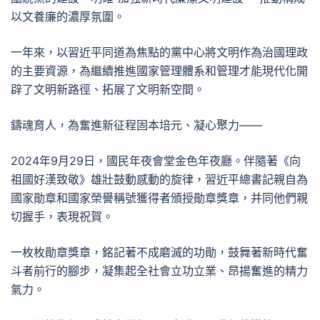
以文養廉的濃厚氛圍。
一年來，以習近平同道為焦點的黨中心將文明作為治國理政
的主要資源，為繼續推進國家管理體系和管理才能現代化開
辟了文明新路徑、拓展了文明新空間。
鑄魂育人，為奮進新征程固本培元、凝心聚力——
2024年9月29日，國民年夜會堂金色年夜廳。伴隨著《向
祖國好漢致敬》雄壯鼓動感動的旋律，習近平總書記親自為
國家勛章和國家榮譽稱號獲得者頒授勛章獎章，并同他們親
切握手，表現祝賀。
一枚枚勛章獎章，銘記著不成磨滅的功勛，鼓舞著新時代奮
斗者前行的腳步，凝集起全社會立功立業、昂揚奮進的精力
氣力。