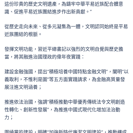
這份珍貴的歷史文明遺產，為鑄牢中華平易近族配合體意
識、促進平易近族團結進步作出新貢獻。”
從歷史走向未來、從多元凝集為一體，文明認同始終是平易
近族團結的根脈。
發揮文明功能，習近平總書記以強烈的文明自覺與歷史擔
當，將其融進治國理政的偉年夜實踐：
建設金融強國，提出“積極培養中國特點金融文明”，闡明“以
義取利，不惟利是圖”等五方面實踐請求，為金融高質量發
展注進文明涵養；
推進依法治國，強調“積極推動中華優秀傳統法令文明創造
性轉化、創新性發展”，為推進中國式現代化增加法治動
力；
圍繞黨的建設，明確“加強新時代廉潔文明建設”，推動構成