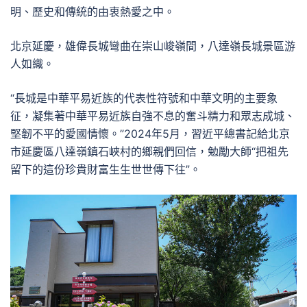
明、歷史和傳統的由衷熱愛之中。
北京延慶，雄偉長城彎曲在崇山峻嶺間，八達嶺長城景區游
人如織。
“長城是中華平易近族的代表性符號和中華文明的主要象
征，凝集著中華平易近族自強不息的奮斗精力和眾志成城、
堅韌不平的愛國情懷。”2024年5月，習近平總書記給北京
市延慶區八達嶺鎮石峽村的鄉親們回信，勉勵大師“把祖先
留下的這份珍貴財富生生世世傳下往”。