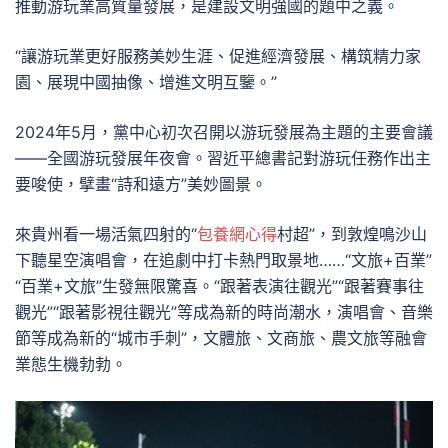
推動游玩業高質量發展，是建設文明強國的題中之義。
“讓游玩業更好服務美妙生涯、促進經濟發展、構筑精力家
園、展現中國抽像、增進文明互鑒。”
2024年5月，黨中心初次召開以游玩發展為主題的主要會議
——全國游玩發展年夜會。習近平總書記對游玩任務作出主
要唆使，擘畫“詩和遠方”美妙圖景。
來貴州看一場活氣四射的“
包養網心得
村超”，到敦煌鳴沙山
下聽星空演唱會，在追劇中打卡熱門取景地……“文旅+百業”
“百業+文旅”生發無限驚喜。“跟著表演往觀光”“跟著賽事往
觀光”“跟著影視往觀光”等成為新的時尚潮水，演唱會、音樂
節等成為新的“城市手刺”，文體旅、文商旅、農文旅等融會
業態生機勃勃。