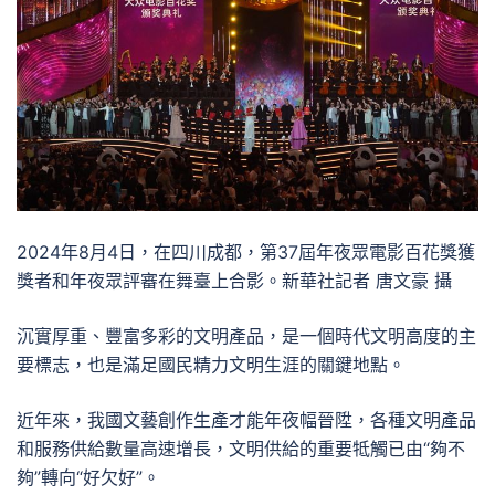
2024年8月4日，在四川成都，第37屆年夜眾電影百花獎獲
獎者和年夜眾評審在舞臺上合影。新華社記者 唐文豪 攝
沉實厚重、豐富多彩的文明產品，是一個時代文明高度的主
要標志，也是滿足國民精力文明生涯的關鍵地點。
近年來，我國文藝創作生產才能年夜幅晉陞，各種文明產品
和服務供給數量高速增長，文明供給的重要牴觸已由“夠不
夠”轉向“好欠好”。