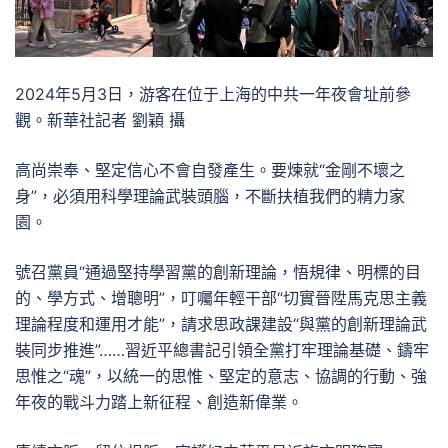
2024年5月3日，游客在位于上海的中共一年夜會址前參
觀。新華社記者 劉穎 攝
高尚崇奉、堅定信心不會自發產生。要煉就“金剛不壞之
身”，必須用科學理論武裝頭腦，不斷扶植我們的精力家
園。
號召黨員“通過堅持學習黨的創新理論，悟規律、明標的目
的、學方式、增聰明”，叮囑年輕干部“切實晉陞馬克思主義
理論程度和運用才能”，請求思政課建設“與黨的創新理論武
裝同步推進”……習近平總書記引領全黨打牢理論基礎、鑄牢
思惟之“魂”，以統一的思惟、堅定的意志、協調的行動、強
年夜的戰斗力踏上新征程、創造新偉業。