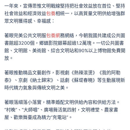
一年來，宣傳思惟文明戰線堅持把社會效益放在首位、堅持
社會效益和經濟效益
包養
相統一，以高質量文明供給增強群
眾文明獲得感、幸福感：
著眼完美公共文明服
包養網
務網絡，今朝我國共建成公共圖
書館超3200個，鄉鎮影院銀幕超過1.2萬塊。一切公共圖書
館、文明館、美術館、綜合文明站和90%以上博物館免費開
放。
著眼推動精品文藝創作，影視劇《熱辣滾燙》《我的阿勒
泰》、京劇《納土歸宋》、話劇《蘇堤春曉》等生動展現新
時代精力氣象與傳統文明之美。
著眼落細落小落實，精準婚配文明供給內容和供給方法。
“村晚”、“大師唱”、廣場舞活氣四射，文明禮堂、農家書
屋、歡樂舞臺成為精力“充電站”。