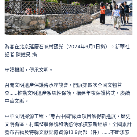
游客在北京延慶石峽村觀光（2024年6月1日攝）。新華社
記者 陳鐘昊 攝
守護根脈，傳承文明。
召開文明遺產保護傳承座談會，開展第四次全國文物普
查……推動文明遺產系統性保護，構建年夜保護格式，賡續
中華文脈。
中華文明探源工程、“考古中國”嚴重項目獲得新進展，歷史
文明街區、村鎮整體保護和活態傳承摸索新經驗，全國累計
發布古籍及特躲文獻記憶資源13.9萬部（件）……不斷求索