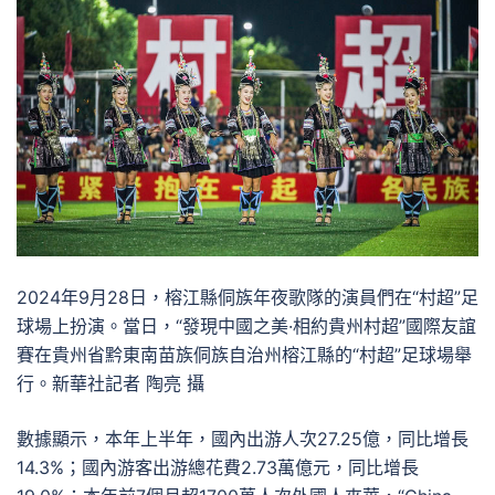
2024年9月28日，榕江縣侗族年夜歌隊的演員們在“村超”足
球場上扮演。當日，“發現中國之美·相約貴州村超”國際友誼
賽在貴州省黔東南苗族侗族自治州榕江縣的“村超”足球場舉
行。新華社記者 陶亮 攝
數據顯示，本年上半年，國內出游人次27.25億，同比增長
14.3%；國內游客出游總花費2.73萬億元，同比增長