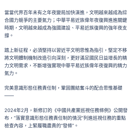
當當代界百年未有之年夜變局加快演進，文明越來越成為綜
合國力競爭的主要氣力；中華平易近族偉年夜復興進進關鍵
時期，文明越來越成為強國建設、平易近族復興的強年夜支
撐。
踏上新征程，必須堅持以習近平文明思惟為指引，堅定不移
將文明體制機制改造引向深刻，更好滿足國民日益增長的精
力文明需求，不斷增強實現中華平易近族偉年夜復興的精力
氣力。
完美意識形態任務責任制，鞏固團結奮斗的配合思惟基礎
——
2024年2月，新修訂的《中國共產黨巡視任務條例》公開發
布，“落實意識形態任務責任制的情況”列進巡視任務的重點
檢查內容，上緊履職盡責的“發條”。