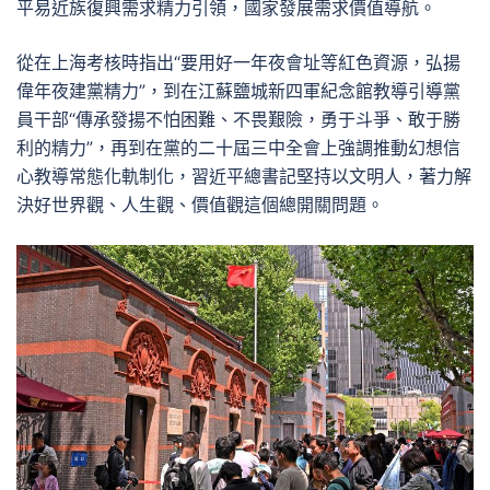
平易近族復興需求精力引領，國家發展需求價值導航。
從在上海考核時指出“要用好一年夜會址等紅色資源，弘揚
偉年夜建黨精力”，到在江蘇鹽城新四軍紀念館教導引導黨
員干部“傳承發揚不怕困難、不畏艱險，勇于斗爭、敢于勝
利的精力”，再到在黨的二十屆三中全會上強調推動幻想信
心教導常態化軌制化，習近平總書記堅持以文明人，著力解
決好世界觀、人生觀、價值觀這個總開關問題。