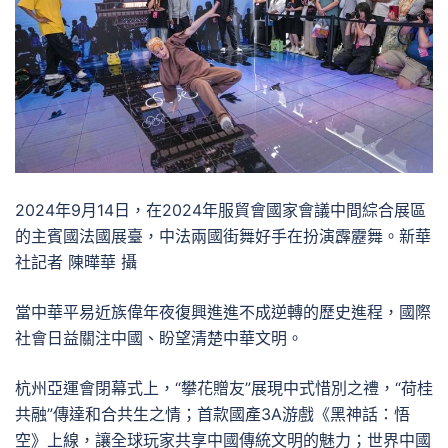
2024年9月14日，在2024年服貿會國家會議中間綜合展區
的主賓國法國展臺，中法兩國街舞好手在扮演霹靂舞。新華
社記者 陳曄華 攝
當中華平易近族偉年夜復興進進不成逆轉的歷史進程，國際
社會日益關注中國、盼望清楚中華文明。
杭州亞運會閉幕式上，“攀花贈友”展現中式惜別之禮，“荷桂
共融”傳達和合共生之情；首款國產3A游戲《黑神話：悟
空》上線，讓全球玩家共享中國傳統文明的魅力；世界中國