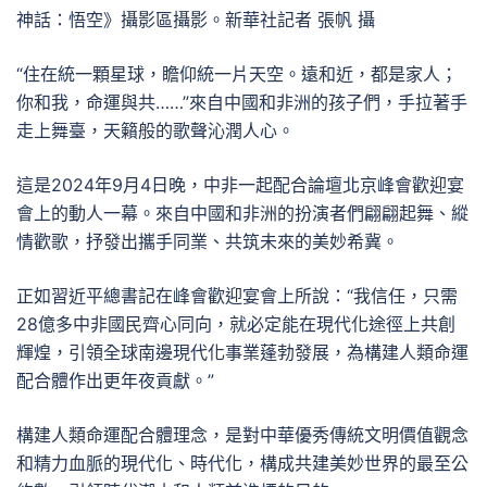
神話：悟空》攝影區攝影。新華社記者 張帆 攝
“住在統一顆星球，瞻仰統一片天空。遠和近，都是家人；
你和我，命運與共……”來自中國和非洲的孩子們，手拉著手
走上舞臺，天籟般的歌聲沁潤人心。
這是2024年9月4日晚，中非一起配合論壇北京峰會歡迎宴
會上的動人一幕。來自中國和非洲的扮演者們翩翩起舞、縱
情歡歌，抒發出攜手同業、共筑未來的美妙希冀。
正如習近平總書記在峰會歡迎宴會上所說：“我信任，只需
28億多中非國民齊心同向，就必定能在現代化途徑上共創
輝煌，引領全球南邊現代化事業蓬勃發展，為構建人類命運
配合體作出更年夜貢獻。”
構建人類命運配合體理念，是對中華優秀傳統文明價值觀念
和精力血脈的現代化、時代化，構成共建美妙世界的最至公