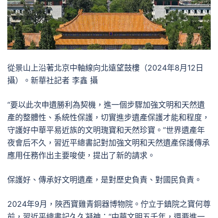
從景山上沿著北京中軸線向北遠望鼓樓（2024年8月12日
攝）。新華社記者 李鑫 攝
“要以此次申遺勝利為契機，進一個步驟加強文明和天然遺
產的整體性、系統性保護，切實進步遺產保護才能和程度，
守護好中華平易近族的文明瑰寶和天然珍寶。”世界遺產年
夜會后不久，習近平總書記對加強文明和天然遺產保護傳承
應用任務作出主要唆使，提出了新的請求。
保護好、傳承好文明遺產，是對歷史負責、對國民負責。
2024年9月，陜西寶雞青銅器博物院。佇立于鎮院之寶何尊
前，習近平總書記久久凝神：“中華文明五千年，還要進一