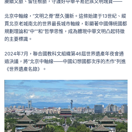
賡續文脈、留住根脈，守護好中華平易近族文明瑰寶——
北京中軸線，“文明之脊”歷久彌新。這條始建于13世紀、縱
貫北京老城南北的世界最長城市軸線，彰顯著中國傳統國都
規劃理論和“中”“和”哲學思惟，成為體現中華文明凸起特徵
的主要標識。
2024年7月，聯合國教科文組織第46屆世界遺產年夜會通
過決議，將“北京中軸線——中國幻想國都次序的杰作”列進
《世界遺產名錄》。