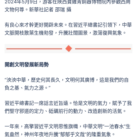
2024年5月9日，游客在陜西寶雞青銅器博物院內參觀西周
文物何尊。新華社記者 邵瑞 攝
有良心來才幹更好開辟未來。在習近平總書記引領下，中華
文脈開枝散葉生機勃發，升騰壯闊圖景，激蕩復興氣象。
開創文明發展新局勢
“泱泱中華，歷史何其長久，文明何其廣博，這是我們的自
負之基、氣力之源。”
習近平總書記一席話言近旨遠。恰是文明的氣力，賦予了我
們堅守邪道的定力、砥礪前行的動力、改造創新的活氣。
一年來，高擎習近平文明思惟旗幟，中華文明“一池春水”生
氣盎然，神州年夜地升騰“郁郁乎文哉”的隆重氣象。