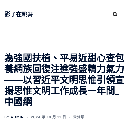
跳
至
影子在跳舞
主
要
內
容
為強國扶植、平易近甜心查包
養網族回復注進強盛精力氣力
——以習近平文明思惟引領宣
揚思惟文明工作成長一年間_
中國網
BY
ADMIN
2024 年 10 月 11 日
未分類