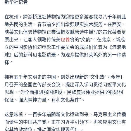
新华社记者
在杭州，跨湖桥遗址博物馆为迎接更多游客探寻八千年前此
地先民的生活，春节前夕推出增强现实技术服务。在西安，
陕菜文化体验博物馆正尝试把汉赋唐诗中描写的古代菜肴复
原出来，让客人领略传统美
包養
食的“文韵”。在北京，新成
立的中国影协科幻电影工作委员会的成员们忙着为《流浪地
球》后的新科幻电影选景，为观众提供好莱坞外的另一种选
择。
拥有五千年文明史的中国，到处出现新的“文化热”。今年1
月召开的全国宣传部长会议，提出深入学习贯彻习近平文化
思想，“为全面推进强国建设、民族复兴伟业提供坚强思想
保证、强大精神力量、有利文化条件”。
这意味着，一百多年前随新文化运动到来、马克思主义传播
而诞生的中国共产党，正在习近平引领下，再次应用文化夯
实其执政地位，推动国家实现现代化。