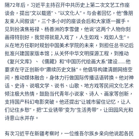
隔72年后，习近平主持召开中共历史上第二次文艺工作座
谈会，提出“文以载道”、“以文化人”。与会者回忆，他“像朋
友亲人间叙谈”，三个多小时的座谈会后和大家逐一握手。
见到扮演焦裕禄、杨善洲的李雪健，他说“这两个人物你刻
画得特别好，我觉得就是入戏了，人生如戏、戏如人生”。
从在地方任职时规划中国美术学院的未来，到担任总书记后
批准兴建国家版本馆；从关怀中华文明探源工程，到推动
《复兴文库》、《儒藏》和“中国历代绘画大系”建设……他
要求在守正创新中“赓续历史文脉”。他倡导构建清朗网络空
间，推动媒体融合，身体力行做国际传播话语转换。他对神
话、史诗、说唱文学、说书、山歌、地方戏等民间文化艺术
倾注极大热情，鼓励当代青年小说家、诗人、画家等创新，
支持国产科幻电影突破。他还提出“让城市留住记忆，让人
们记住乡愁”，把“工业锈带”变为“生活秀带”，让田园风光和
诗意山水并存。
有次习近平在新疆考察时，一位维吾尔族乡亲向他说起各民