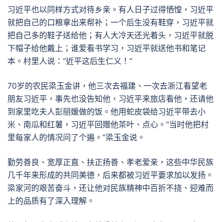
习近平也以同样方式对待乡亲。有人日子过得恓惶，习近平
就把自己的口粮拿出来帮补；一个后生没有鞋穿，习近平就
把自己多的鞋子送给他；有人大冷天还光着头，习近平就脱
下帽子给他戴上；谁爱看书学习，习近平就送他书和笔记
本。村里人说：“近平这后生仁义！”
70岁的农民梁玉金讲，他三次去福建、一次去浙江看望老
朋友习近平，事先也没告知他，习近平来旅店看他，还请他
到家里吃夫人彭丽媛做的饭。他用蛇皮袋给习近平带去小
米、南瓜和红薯，习近平回赠他茶叶、点心。“当时他把村
里每家人的情况问了个遍。”梁玉金说。
勤劳善良、宽厚正直、扶正扬善、孝老爱亲，这些中华民族
几千年来形成的共同美德，后来都被习近平要求加以发扬。
梁家河的艰苦奋斗，还让他对民族精神中百折不挠、迎难而
上的品质有了深入理解。