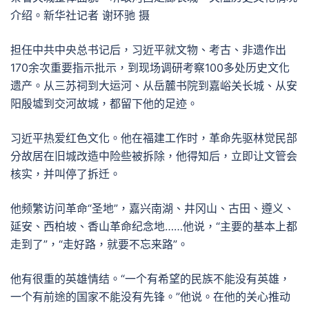
介绍。新华社记者 谢环驰 摄
担任中共中央总书记后，习近平就文物、考古、非遗作出
170余次重要指示批示，到现场调研考察100多处历史文化
遗产。从三苏祠到大运河、从岳麓书院到嘉峪关长城、从安
阳殷墟到交河故城，都留下他的足迹。
习近平热爱红色文化。他在福建工作时，革命先驱林觉民部
分故居在旧城改造中险些被拆除，他得知后，立即让文管会
核实，并叫停了拆迁。
他频繁访问革命“圣地”，嘉兴南湖、井冈山、古田、遵义、
延安、西柏坡、香山革命纪念地……他说，“主要的基本上都
走到了”，“走好路，就要不忘来路”。
他有很重的英雄情结。“一个有希望的民族不能没有英雄，
一个有前途的国家不能没有先锋。”他说。在他的关心推动