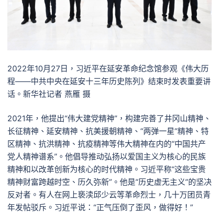
2022年10月27日，习近平在延安革命纪念馆参观《伟大历
程——中共中央在延安十三年历史陈列》结束时发表重要讲
话。新华社记者 燕雁 摄
2021年，他提出“伟大建党精神”，构建完善了井冈山精神、
长征精神、延安精神、抗美援朝精神、“两弹一星”精神、特
区精神、抗洪精神、抗疫精神等伟大精神在内的“中国共产
党人精神谱系”。他倡导推动弘扬以爱国主义为核心的民族
精神和以改革创新为核心的时代精神。习近平称“这些宝贵
精神财富跨越时空、历久弥新”。他是“历史虚无主义”的坚决
反对者。有人在网上亵渎邱少云等革命烈士，几十万团员青
年发帖驳斥。习近平说：“正气压倒了歪风，做得好！”