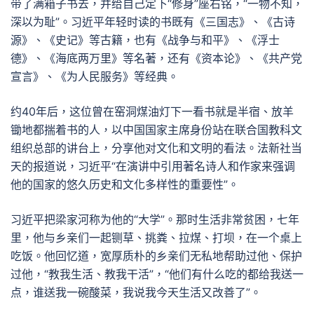
带了满箱子书去，并给自己定下“修身”座右铭，“一物不知，
深以为耻”。习近平年轻时读的书既有《三国志》、《古诗
源》、《史记》等古籍，也有《战争与和平》、《浮士
德》、《海底两万里》等名著，还有《资本论》、《共产党
宣言》、《为人民服务》等经典。
约40年后，这位曾在窑洞煤油灯下一看书就是半宿、放羊
锄地都揣着书的人，以中国国家主席身份站在联合国教科文
组织总部的讲台上，分享他对文化和文明的看法。法新社当
天的报道说，习近平“在演讲中引用著名诗人和作家来强调
他的国家的悠久历史和文化多样性的重要性”。
习近平把梁家河称为他的“大学”。那时生活非常贫困，七年
里，他与乡亲们一起铡草、挑粪、拉煤、打坝，在一个桌上
吃饭。他回忆道，宽厚质朴的乡亲们无私地帮助过他、保护
过他，“教我生活、教我干活”，“他们有什么吃的都给我送一
点，谁送我一碗酸菜，我说我今天生活又改善了”。