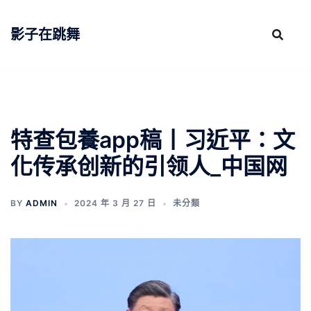
跳
至
影子在跳舞
主
要
內
容
特查包養app稿丨习近平：文
化传承创新的引领人_中国网
BY
ADMIN
2024 年 3 月 27 日
未分類