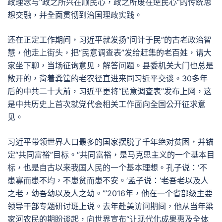
政理念与“政之所兴在顺民心，政之所废在逆民心”的传统思
想交融，并全面贯彻到治国理政实践。
还在正定工作期间，习近平就发扬“问计于民”的古老政治智
慧，他走上街头，把“民意调查表”发给赶集的老百姓，请大
家坐下聊，当场征询意见，解答问题。县委机关大门也总是
敞开的，背着粪筐的老农径直进来同习近平交谈。30多年
后的中共二十大前，习近平更将“民意调查表”发布上网，这
是中共历史上首次就党代会相关工作面向全国公开征求意
见。
习近平带领世界人口最多的国家摆脱了千年绝对贫困，并锚
定“共同富裕”目标。“共同富裕，是马克思主义的一个基本目
标，也是自古以来我国人民的一个基本理想。孔子说：‘不
患寡而患不均，不患贫而患不安。’孟子说：‘老吾老以及人
之老，幼吾幼以及人之幼。’”2016年，他在一个省部级主要
领导干部专题研讨班上说。去年赴美访问期间，他从当年梁
家河农民的期盼谈起，向世界宣布“让现代化成果惠及全体