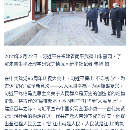
2021年3月22日，习近平在福建省南平武夷山朱熹园，了
解朱熹生平及理学研究等情况。新华社记者 鞠鹏 摄
在中共建党95周年庆祝大会上，习近平提出“不忘初心”，为
古语“初心”赋予新意义——为人民谋幸福，为民族谋复兴。
习近平笃信马克思主义关于人民群众是历史的创造者的唯物
史观，将古代的“民惟邦本，本固邦宁”升华至“人民至上”。
建党百年之际，习近平宣布中国实现全面小康——古代先贤
对理想社会的构想在这一代共产党人带领下成为现实。他提
出全过程人民民主，把“江山就是人民，人民就是江山”的执