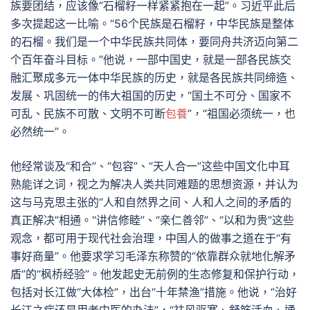
族要团结，应该像“石榴籽一样紧紧抱在一起”。习近平此后
多次提起这一比喻。“56个民族是石榴籽，中华民族是整体
的石榴。我们是一个中华民族共同体，要同舟共济迈向第二
个百年奋斗目标。”他说，一部中国史，就是一部各民族交
融汇聚成多元一体中华民族的历史，就是各民族共同缔造、
发展、巩固统一的伟大祖国的历史，“国土不可分、国家不
可乱、民族不可散、文明不可断
包養
”，“祖国必须统一，也
必然统一”。
他经常谈及“和合”、“包容”、“天人合一”这些中国文化中耳
熟能详之词，视之为解决人类共同难题的思想资源，并认为
这与马克思主张的“人和自然界之间、人和人之间的矛盾的
真正解决”相通。“讲信修睦”、“亲仁善邻”、“以和为贵”这些
观念，都可用于现代社会治理，中国人的做事之道在于“有
事好商量”。他要求学习毛泽东称赞的“依靠群众就地化解矛
盾”的“枫桥经验”。他发起史无前例的生态修复和保护行动，
包括对长江做“大体检”，出台“十年禁渔”措施。他说，“治好