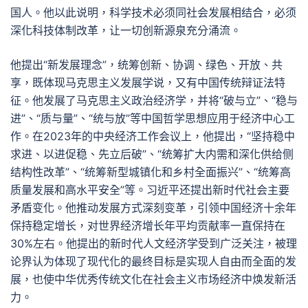
国人。他以此说明，科学技术必须同社会发展相结合，必须
深化科技体制改革，让一切创新源泉充分涌流。
他提出“新发展理念”，统筹创新、协调、绿色、开放、共
享，既体现马克思主义发展学说，又有中国传统辩证法特
征。他发展了马克思主义政治经济学，并将“破与立”、“稳与
进”、“质与量”、“统与放”等中国哲学思想应用于经济中心工
作。在2023年的中央经济工作会议上，他提出，“坚持稳中
求进、以进促稳、先立后破”、“统筹扩大内需和深化供给侧
结构性改革”、“统筹新型城镇化和乡村全面振兴”、“统筹高
质量发展和高水平安全”等。习近平还提出新时代社会主要
矛盾变化。他推动发展方式深刻变革，引领中国经济十余年
保持稳定增长，对世界经济增长年平均贡献率一直保持在
30%左右。他提出的新时代人文经济学受到广泛关注，被理
论界认为体现了现代化的最终目标是实现人自由而全面的发
展，也使中华优秀传统文化在社会主义市场经济中焕发新活
力。