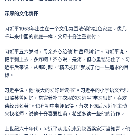
深厚的文化情怀
习近平1953年出生在一个文化氛围浓郁的红色家庭。像几
千年来中国的家庭一样，父母十分注重家传。
习近平五六岁时，母亲齐心给他讲“岳母刺字”。习近平说，
把字刺上去，多疼啊！齐心说，是疼，但心里铭记住了。习
近平后来说，从那时起，“精忠报国”就成了他一生追求的目
标。
习近平说，他“最大的爱好是读书”。习近平的小学语文老师
田潞英曾回忆，常穿着补丁衣服的习近平“学习很好，喜欢
读经典名著”。也有初中老师记得，有次下课后习近平主动
来找老师，说他十分喜爱杜甫，希望多读一些他的诗作。
上世纪六十年代，习近平从北京来到陕西梁家河当知青。他