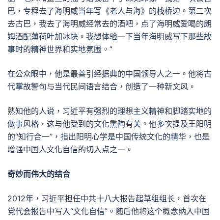
巴，专程去了海明威当年写《老人与海》的栈桥边。第二次
去古巴，我去了海明威经常去的酒吧，点了海明威爱喝的朗
姆酒配薄荷叶加冰块。我想体验一下当年海明威写下那些故
事时的精神世界和实地氛围。”
在公众眼中，他是最善引经据典的中国领导人之一。他将古
代掌故警句与当代民间语言结合，创造了一种新文风。
熟知他的人说，习近平有强烈的理想主义精神和脚踏实地的
做事风格，这与他受到的文化熏陶有关。他多次提及王阳明
的“知行合一”，指出阳明心学是中国传统文化的精华，也是
增强中国人文化自信的切入点之一。
奇妙而伟大的结合
2012年，习近平担任中共十八大报告起草组组长，首次在
党代会报告中写入“文化自信”。随后他将这个概念纳入中国