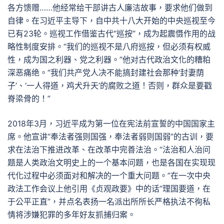
各方馈赠……他经常给干部讲古人廉洁故事，要求他们做到
自律。在习近平主导下，自中共十八大开始的中央巡视至今
已有23轮。巡视工作借鉴古代“巡按”，成为起震慑作用的战
略性制度安排。“我们的巡视不是八府巡按，但必须有权威
性，成为国之利器、党之利器。”他对古代政治文化的糟粕
深恶痛绝。“我们共产党人决不能搞封建社会那种‘封妻荫
子’、‘一人得道，鸡犬升天’的腐败之道！否则，群众是要戳
脊梁骨的！”
2018年3月，习近平成为第一位在宪法前宣誓的中国国家主
席。他宣讲“奉法者强则国强，奉法者弱则国弱”的古训，要
求在法治下推进改革、在改革中完善法治。“法治和人治问
题是人类政治文明史上的一个基本问题，也是各国在实现现
代化过程中必须面对和解决的一个重大问题。”在一次中央
政法工作会议上他引用《贞观政要》中的话“理国要道，在
于公平正直”，并点名表扬一名派出所所长严格执法不徇私
情将涉嫌犯罪的多年好友抓捕归案。