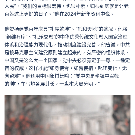
人民”。“我们的目标很宏伟，也很朴素，归根到底就是让老
百姓过上更好的日子。”他在2024年新年贺词中说。
他赞扬建党百年庆典“礼序乾坤”、“乐和天地”的盛况。他将
“纲维有序”、“礼乐交融”的中华优秀传统文化融入国家治理
体系和治理能力现代化，推动制度建设完善。他告诫，中共
是按马克思主义建党原则建立起来的，有严密的组织体系，
中国又是这么大一个国家，党中央必须有定于一尊、一锤定
音的权威，这样才能“如身使臂，如臂使指，叱咤变化，无
有留难”。他还用中国象棋比喻：“党中央是坐镇中军帐
的‘帅’，车马炮各展其长，一盘棋大局分明。”