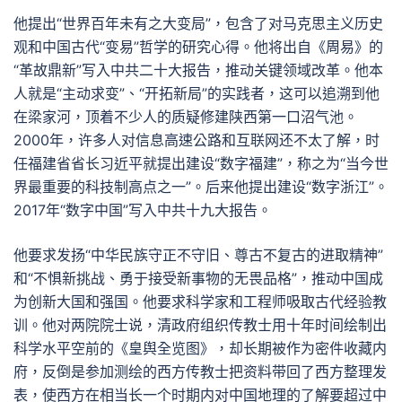
他提出“世界百年未有之大变局”，包含了对马克思主义历史
观和中国古代“变易”哲学的研究心得。他将出自《周易》的
“革故鼎新”写入中共二十大报告，推动关键领域改革。他本
人就是“主动求变”、“开拓新局”的实践者，这可以追溯到他
在梁家河，顶着不少人的质疑修建陕西第一口沼气池。
2000年，许多人对信息高速公路和互联网还不太了解，时
任福建省省长习近平就提出建设“数字福建”，称之为“当今世
界最重要的科技制高点之一”。后来他提出建设“数字浙江”。
2017年“数字中国”写入中共十九大报告。
他要求发扬“中华民族守正不守旧、尊古不复古的进取精神”
和“不惧新挑战、勇于接受新事物的无畏品格”，推动中国成
为创新大国和强国。他要求科学家和工程师吸取古代经验教
训。他对两院院士说，清政府组织传教士用十年时间绘制出
科学水平空前的《皇舆全览图》，却长期被作为密件收藏内
府，反倒是参加测绘的西方传教士把资料带回了西方整理发
表，使西方在相当长一个时期内对中国地理的了解要超过中