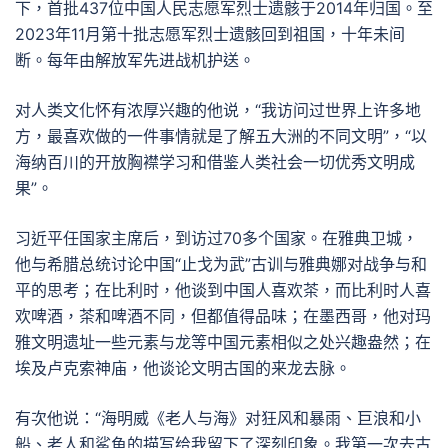
下，首批437位中国人民志愿军烈士遗骸于2014年归国。至
2023年11月第十批志愿军烈士遗骸回到祖国，十年未间
断。每年由解放军先进战机护送。
对人类文化怀有浓厚兴趣的他说，“我访问过世界上许多地
方，最喜欢做的一件事情就是了解五大洲的不同文明”，“以
海纳百川的开放胸襟学习和借鉴人类社会一切优秀文明成
果”。
习近平任国家主席后，到访过70多个国家。在雅典卫城，
他与希腊总统讨论中国“止戈为武”古训与雅典娜对战争与和
平的思考；在比利时，他谈到中国人喜欢茶，而比利时人喜
欢啤酒，茶和啤酒不同，但都值得品味；在墨西哥，他对玛
雅文明遗址一些元素与龙等中国元素相似之处兴趣盎然；在
埃及卢克索神庙，他谈论文明古国的来龙去脉。
有次他说：“海明威《老人与海》对狂风和暴雨、巨浪和小
船、老人和鲨鱼的描写给我留下了深刻印象。我第一次去古