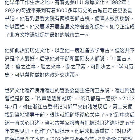
他早年工作生活之地，有着秀美山川深厚文化。1982年，
29岁的习近平来到有着1600多年历史的古城正定任县委副
书记。他看到县委大院有两棵苍郁古槐，便嘱人核实树龄，
护以围栏。他又要求开展全县文物普查和保护。如今正定成
了北方文物遗址保护最好的城市之一。
他如此热爱历史文化，以至他一度准备去学考古。但这并不
只是个人爱好。后来他对干部和国际友人都说：“中国古人
说：‘度之往事，验之来事，参之平素，可则决之。’”学习历
史，可以帮助做好内政外交决策。
世界文化遗产良渚遗址的管委会副主任蒋卫东说，遗址附近
曾经是矿区，“炮声隆隆如战场”、“茶几都是一层灰”。2003
年7月，时任浙江省委书记习近平来良渚发现后，第二天便
找到当地领导干部，很快就把矿场彻底关停了。他到中央后
还一直关心良渚，当考古学家报告有把握说良渚遗址是五千
年文明见证，他作了详细批示。他后来旧事重提：“对良渚
的保护是舍了本的。”2023年习近平为首届“良渚论坛”致贺