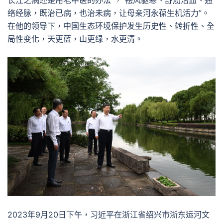
长江之病还是用老中医的办法”，“祛风驱寒、舒筋活血、通
络经脉，既治已病，也治未病，让母亲河永葆生机活力”。
在他的领导下，中国生态环境保护发生历史性、转折性、全
局性变化，天更蓝，山更绿，水更清。
2023年9月20日下午，习近平在浙江省绍兴市浙东运河文