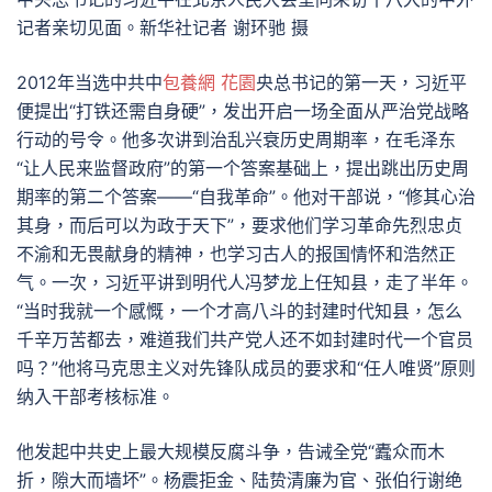
记者亲切见面。新华社记者 谢环驰 摄
2012年当选中共中
包養網 花園
央总书记的第一天，习近平
便提出“打铁还需自身硬”，发出开启一场全面从严治党战略
行动的号令。他多次讲到治乱兴衰历史周期率，在毛泽东
“让人民来监督政府”的第一个答案基础上，提出跳出历史周
期率的第二个答案——“自我革命”。他对干部说，“修其心治
其身，而后可以为政于天下”，要求他们学习革命先烈忠贞
不渝和无畏献身的精神，也学习古人的报国情怀和浩然正
气。一次，习近平讲到明代人冯梦龙上任知县，走了半年。
“当时我就一个感慨，一个才高八斗的封建时代知县，怎么
千辛万苦都去，难道我们共产党人还不如封建时代一个官员
吗？”他将马克思主义对先锋队成员的要求和“任人唯贤”原则
纳入干部考核标准。
他发起中共史上最大规模反腐斗争，告诫全党“蠹众而木
折，隙大而墙坏”。杨震拒金、陆贽清廉为官、张伯行谢绝