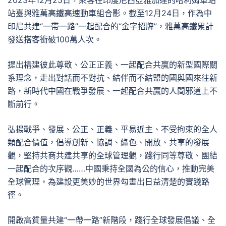
2023年12月25日，乘客在印度尼西亞雅加達的哈利姆車站
站臺與雅萬高鐵高速動車組合影。截至12月24日，作為中
印尼共建“一帶一路”一起配合的“金字招牌”，雅萬高鐵累計
發送搭客衝破100萬人次。
提出構建彼此尊敬、公正正義、一起配合共贏的新型國際關
系理念，走出對話而不對抗、結伴而不結盟的國與國來往新
路，新時代中國在戰爭發展、一起配合共贏的人間邪道上不
斷前行。
弘揚戰爭、發展、公正、正義、平易近主、不受拘束的全人
類配合價值，倡導創新、協調、綠色、開放、共享的發展
觀，堅持共商共建共享的全球管理觀，踐行同等尊敬、團結
一起配合的次序觀……中國秉持全國為公的信心，推動完美
全球管理，為建設更美妙的世界勾畫出日益清楚的實踐路
徑。
開啟高質量共建“一帶一路”新階段，踐行全球發展倡議、全