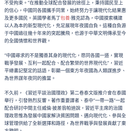
不受拘束。”在推動全球配合發展的途徑上，秉持國民至上
的信心，中國同各國攜手同業，始終努力于讓現代化結果惠
及更多國民。英國學者馬丁
包養
·雅克認為，中國摸索構建
以人為本的新型現代化，充足展現年夜國自負。這種自負源
于中國過往幾十年來的突起騰飛，也源于中華文明傳承至今
的全國情懷和世界觀。
“中國尋求的不是獨善其身的現代化，愿同各國一道，實現
戰爭發展、互利一起配合、配合繁榮的世界現代化”，習近
平總書記堅定的話語，彰顯一個東方年夜國為人類謀進步、
為世界謀年夜同的擔當。
不久前，《習近平談治國理政》第二卷泰文版推介會在泰國
舉行，引發熱烈反響。著作重要譯者、泰中“一帶一路”一起
配合研討中間主任威倫·披差翁帕迪說，習近平主席的治國
理政思惟為發展中國家解決貧困問題、邁向現代化、參與全
球管理供給了全新選擇和路徑，為世界戰爭與發展貢獻了東
方聰明。