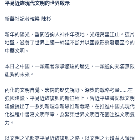
平易近族現代文明的世界啟示
新華社記者韓梁 陳杉
新年的陽光，垂問咨詢人神州年夜地，光耀萬里江山。這片
地盤，滋養了世界上獨一綿延不斷并以國家形態發展至今的
中華文明。
本日之中國，一頭連著深摯悠遠的歷史，一頭通向充滿無限
能夠的未來。
內化的文明自覺、宏闊的歷史視野、深奧的戰略考量……在
強國建設、平易近族復興的新征程上，習近平總書記就文明
建設提出了一系列新理念新思惟新戰略，在推進中國式現代
化進程中書寫文明華章，為繁榮世界文明百花園注進文明氣
力。
以文明之光照亮平易近族復興之路，以文明之力增益人類現