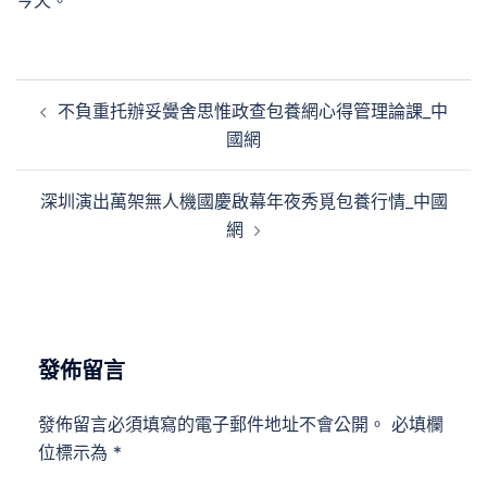
今天。
文
不負重托辦妥黌舍思惟政查包養網心得管理論課_中
章
國網
導
覽
深圳演出萬架無人機國慶啟幕年夜秀覓包養行情_中國
網
發佈留言
發佈留言必須填寫的電子郵件地址不會公開。
必填欄
位標示為
*