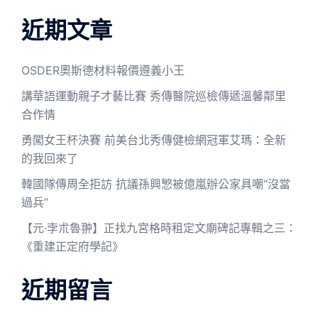
近期文章
OSDER奧斯德材料報價遵義小王
講華語運動親子才藝比賽 秀傳醫院巡檢傳遞溫馨鄰里
合作情
勇闖女王杯決賽 前美台北秀傳健檢網冠軍艾瑪：全新
的我回來了
韓國隊傳周全拒訪 抗議孫興慜被億嵐辦公家具嘲“沒當
過兵”
【元·孛朮魯翀】正找九宮格時租定文廟碑記專輯之三：
《重建正定府學記》
近期留言