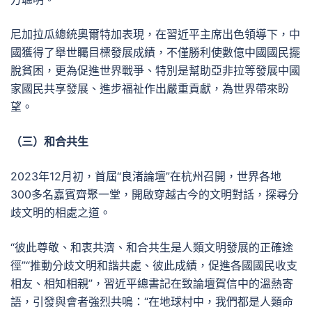
尼加拉瓜總統奧爾特加表現，在習近平主席出色領導下，中
國獲得了舉世矚目標發展成績，不僅勝利使數億中國國民擺
脫貧困，更為促進世界戰爭、特別是幫助亞非拉等發展中國
家國民共享發展、進步福祉作出嚴重貢獻，為世界帶來盼
望。
（三）和合共生
2023年12月初，首屆“良渚論壇”在杭州召開，世界各地
300多名嘉賓齊聚一堂，開啟穿越古今的文明對話，探尋分
歧文明的相處之道。
“彼此尊敬、和衷共濟、和合共生是人類文明發展的正確途
徑”“推動分歧文明和諧共處、彼此成績，促進各國國民收支
相友、相知相親”，習近平總書記在致論壇賀信中的溫熱寄
語，引發與會者強烈共鳴：“在地球村中，我們都是人類命