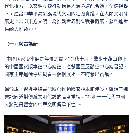
代化摸索，以文明互鑒推動構建人類命運配合體。全球視野
下，建設中華平易近族現代文明的壯闊實踐，在人類文明發
展史上鈐印東方文明，為推動世界耐久戰爭發展、繁榮進步
供給思惟啟迪。
（一）與古為新
“中國國家版本館是無價之寶。”金秋十月，散步于燕山腳下
的中國國家版本館中心總館，老撾國民反動黨中心總書記、
國家主席通倫仔細觀看一個個展柜，不時發出贊嘆。
通倫說，習近平總書記關心推動國家版本館建設，體現了總
書記同道對傳統文明保護的高度重視，“有利于一代代中國
人將殘暴豐富的中華文明傳承下往”。