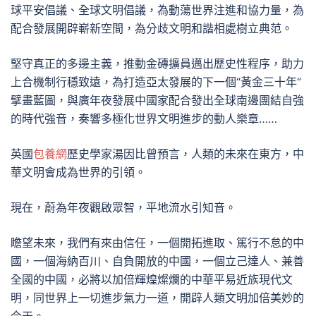
球平安倡議、全球文明倡議，為動蕩世界注進和協力量，為
配合發展開辟嶄新空間，為分歧文明和諧相處樹立典范。
堅守真正的多邊主義，推動金磚擴員邁出歷史性程序，助力
上合機制行穩致遠，為打造亞太發展的下一個“黃金三十年”
擘畫藍圖，與廣年夜發展中國家配合發出全球南邊團結自強
的時代強音，奏響多極化世界文明進步的動人樂章……
英國
包養網
歷史學家湯因比曾預言，人類的未來在東方，中
華文明會成為世界的引領。
現在，蔚為年夜觀啟眾智，平地流水引知音。
瞻望未來，我們有來由信任，一個開拓進取、篤行不怠的中
國，一個海納百川、自負開放的中國，一個立己達人、兼善
全國的中國，必將以加倍輝煌燦爛的中華平易近族現代文
明，同世界上一切進步氣力一道，開辟人類文明加倍美妙的