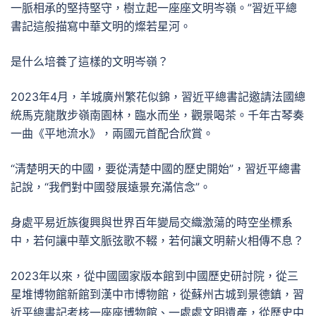
一脈相承的堅持堅守，樹立起一座座文明岑嶺。”習近平總
書記這般描寫中華文明的燦若星河。
是什么培養了這樣的文明岑嶺？
2023年4月，羊城廣州繁花似錦，習近平總書記邀請法國總
統馬克龍散步嶺南園林，臨水而坐，觀景喝茶。千年古琴奏
一曲《平地流水》，兩國元首配合欣賞。
“清楚明天的中國，要從清楚中國的歷史開始”，習近平總書
記說，“我們對中國發展遠景充滿信念”。
身處平易近族復興與世界百年變局交織激蕩的時空坐標系
中，若何讓中華文脈弦歌不輟，若何讓文明薪火相傳不息？
2023年以來，從中國國家版本館到中國歷史研討院，從三
星堆博物館新館到漢中市博物館，從蘇州古城到景德鎮，習
近平總書記考核一座座博物館、一處處文明遺產，從歷史中