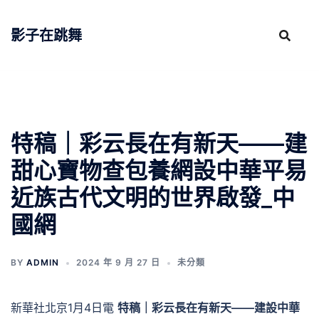
跳
至
影子在跳舞
主
要
內
容
特稿｜彩云長在有新天——建
甜心寶物查包養網設中華平易
近族古代文明的世界啟發_中
國網
BY
ADMIN
2024 年 9 月 27 日
未分類
新華社北京1月4日電
特稿｜彩云長在有新天——建設中華