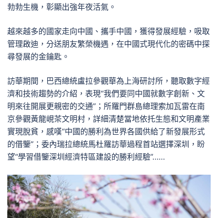
勃勃生機，彰顯出強年夜活氣。
越來越多的國家走向中國、攜手中國，獲得發展經驗，吸取
管理啟迪，分送朋友繁榮機遇，在中國式現代化的密碼中探
尋發展的金鑰匙。
訪華期間，巴西總統盧拉參觀華為上海研討所，聽取數字經
濟和技術趨勢的介紹，表現“我們要同中國就數字創新、文
明來往開展更親密的交通”；所羅門群島總理索加瓦雷在南
京參觀黃龍峴茶文明村，詳細清楚當地依托生態和文明產業
實現脫貧，感嘆“中國的勝利為世界各國供給了新發展形式
的借鑒”；委內瑞拉總統馬杜羅訪華過程首站選擇深圳，盼
望“學習借鑒深圳經濟特區建設的勝利經驗”……