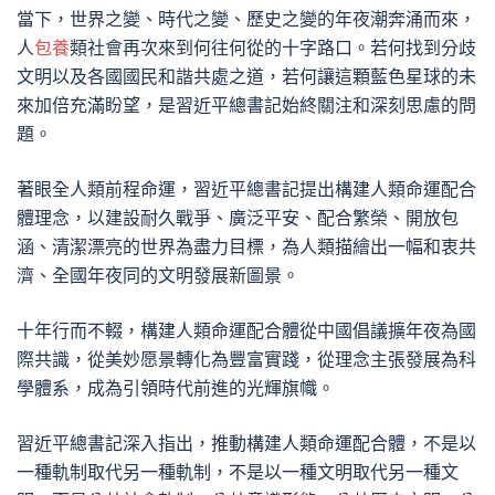
當下，世界之變、時代之變、歷史之變的年夜潮奔涌而來，
人
包養
類社會再次來到何往何從的十字路口。若何找到分歧
文明以及各國國民和諧共處之道，若何讓這顆藍色星球的未
來加倍充滿盼望，是習近平總書記始終關注和深刻思慮的問
題。
著眼全人類前程命運，習近平總書記提出構建人類命運配合
體理念，以建設耐久戰爭、廣泛平安、配合繁榮、開放包
涵、清潔漂亮的世界為盡力目標，為人類描繪出一幅和衷共
濟、全國年夜同的文明發展新圖景。
十年行而不輟，構建人類命運配合體從中國倡議擴年夜為國
際共識，從美妙愿景轉化為豐富實踐，從理念主張發展為科
學體系，成為引領時代前進的光輝旗幟。
習近平總書記深入指出，推動構建人類命運配合體，不是以
一種軌制取代另一種軌制，不是以一種文明取代另一種文