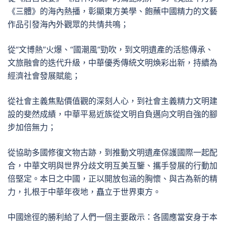
《三體》的海內熱播，彰顯東方美學、飽蘸中國精力的文藝
作品引發海內外觀眾的共情共鳴；
從“文博熱”火爆、“國潮風”勁吹，到文明遺產的活態傳承、
文旅融會的迭代升級，中華優秀傳統文明煥彩出新，持續為
經濟社會發展賦能；
從社會主義焦點價值觀的深刻人心，到社會主義精力文明建
設的斐然成績，中華平易近族從文明自負邁向文明自強的腳
步加倍無力；
從協助多國修復文物古跡，到推動文明遺產保護國際一起配
合，中華文明與世界分歧文明互美互鑒、攜手發展的行動加
倍堅定。本日之中國，正以開放包涵的胸懷、與古為新的精
力，扎根于中華年夜地，矗立于世界東方。
中國途徑的勝利給了人們一個主要啟示：各國應當安身于本