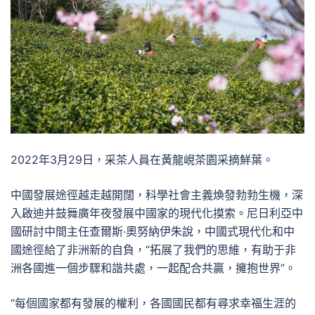
2022年3月29日，采茶人員在黃龍峴茶園采摘鮮葉。
中國發展途徑越走越開闊，科學社會主義煥發勃勃生機，深
入啟迪并鼓舞廣年夜發展中國家的現代化摸索。尼日利亞中
國研討中間主任查爾斯·奧努納伊朱說，中國式現代化和中
國途徑給了非洲新的自負，“拓展了我們的思維，有助于非
洲各國進一個步驟和諧共處，一起配合共贏，擁抱世界”。
“每個國家都有發展的權利，各國國民都有尋求幸福生涯的