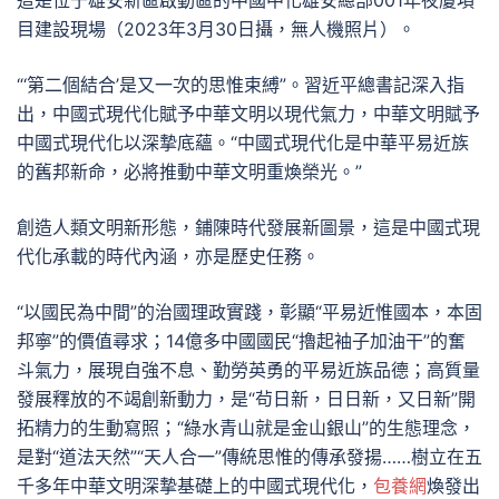
這是位于雄安新區啟動區的中國中化雄安總部001年夜廈項
目建設現場（2023年3月30日攝，無人機照片）。
“‘第二個結合’是又一次的思惟束縛”。習近平總書記深入指
出，中國式現代化賦予中華文明以現代氣力，中華文明賦予
中國式現代化以深摯底蘊。“中國式現代化是中華平易近族
的舊邦新命，必將推動中華文明重煥榮光。”
創造人類文明新形態，鋪陳時代發展新圖景，這是中國式現
代化承載的時代內涵，亦是歷史任務。
“以國民為中間”的治國理政實踐，彰顯“平易近惟國本，本固
邦寧”的價值尋求；14億多中國國民“擼起袖子加油干”的奮
斗氣力，展現自強不息、勤勞英勇的平易近族品德；高質量
發展釋放的不竭創新動力，是“茍日新，日日新，又日新”開
拓精力的生動寫照；“綠水青山就是金山銀山”的生態理念，
是對“道法天然”“天人合一”傳統思惟的傳承發揚……樹立在五
千多年中華文明深摯基礎上的中國式現代化，
包養網
煥發出