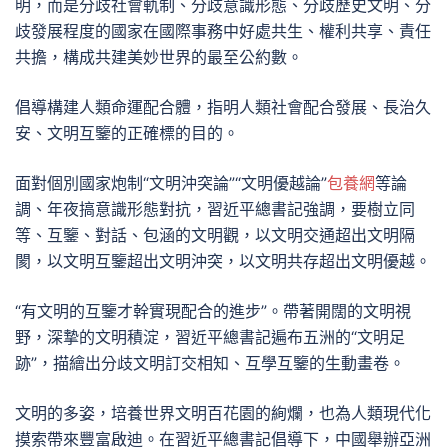
明，而是分歧社會軌制、分歧意識形態、分歧歷史文明、分
歧發展程度的國家在國際事務中好處共生、權利共享、責任
共擔，構成共建美妙世界的最至公約數。
倡導構建人類命運配合體，指明人類社會配合發展、長治久
安、文明互鑒的正確標的目的。
面對個別國家炮制“文明沖突論”“文明優越論”
包養網
等論
調、年夜搞意識形態對抗，習近平總書記強調，要樹立同
等、互鑒、對話、包涵的文明觀，以文明交通超出文明隔
閡，以文明互鑒超出文明沖突，以文明共存超出文明優越。
“有文明的互鑒才幹實現配合的進步”。帶著開闊的文明視
野，深摯的文明積淀，習近平總書記遍布五洲的“文明足
跡”，描繪出分歧文明訂交相知、互學互鑒的生動畫卷。
文明的多姿，培養世界文明百花園的絢爛，也為人類現代化
摸索帶來豐富啟迪。在習近平總書記倡導下，中國舉辦亞洲