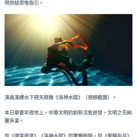
明供給思惟指引。
演員演繹水下飛天跳舞《洛神水賦》（視頻截圖）。
本日華夏年夜地上，中華文明的創新活氣迸發，文明之花絢
麗多姿。
從《唐宮夜宴》《洛神水賦》的驚艷刷屏，到《覺醒年月》