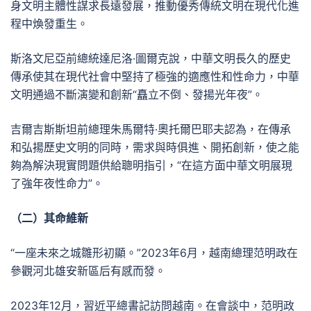
身文明主體性謀求長遠發展，推動優秀傳統文明在現代化進
程中煥發重生。
斯洛文尼亞前總統達尼洛·圖爾克說，中華文明長久的歷史
傳承使其在現代社會中堅持了極強的適應性和性命力，中華
文明通過不斷演變和創新“矗立不倒、發揚光年夜”。
吉爾吉斯斯坦前總理朱馬爾特·奧托爾巴耶夫認為，在傳承
和弘揚歷史文明的同時，需求與時俱進、開拓創新，使之能
夠為解決現實問題供給聰明指引，“在這方面中華文明展現
了強年夜性命力”。
（二）其命維新
“一座未來之城雛形初顯。”2023年6月，越南總理范明政在
參觀河北雄安新區后有感而發。
2023年12月，習近平總書記訪問越南。在會談中，范明政