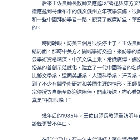
后來王佐良師長教師又應邀以“魯迅與東方文
還應邀到哥倫布市的俄亥俄州立年夜學演講，很
和一些中國拜訪學者一路，觀賞了威廉斯堡、華
的。
時間轉眼，訪美三個月很快停止了。王佐良
結局面。那時中美方才開端學術交通，來訪學的
公學術資格精深，中英文俱上乘，常識廣博，講
授業的首創示范感化，建立了一代中國粹者的名
比擬文學系，還同英語系、人理科學系、汗青系
到了不少有關學術研討和美國生涯的情形。王師
宗傳授等自始至終迎送陪伴，開車接送，盡心看
真是“相知恨晚！”
幾年后的1985年，王佐良師長教師重訪明
談鋒更贊不停口。
在新伴侶中，有一位古代派詩人羅伯特·勃萊（R