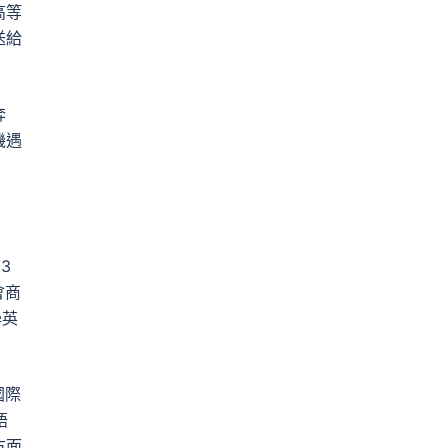
高等
送給
奔
機遇
3
會商
學英
國際
語
方面