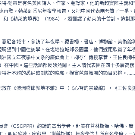
特·勃萊是有名美國詩人、作家、翻譯家，他的新超實際主義和
蘇達再聚。勃萊到悉尼年夜學報告，又把中國代表團夸贊了一番。
）和《勃萊的境界》（1984），還翻譯了勃萊的十首詩。這對
、悉尼各城市，參訪了年夜學、藏書樓、書店、博物館、美術館
現盼望到中國往訪學。在堪培拉城郊公園里，他們近距欣賞了年
澳洲國立年夜學中文系的座談會上，柳存仁傳授掌管，王佐良師
pson）在中國。這些話題都反映熱鬧。主人請代表團在四十多層高樓
奇特壯不雅的悉尼歌劇院的晚餐，觀賞芭蕾舞團的節目彩排。……
記敘在《澳洲盛節就地不雅》中（《心智的景致線》，《王佐良
員會（CSCPPR）約請的杰出學者，赴美在普林斯頓、哈佛、麻
理工、明尼蘇達、密蘇里（堪薩斯城）年夜學等九所有名學府，三