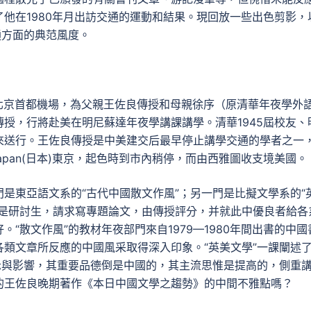
他在1980年月出訪交通的運動和結果。現回放一些出色剪影，
通方面的典范風度。
聚北京首都機場，為父親王佐良傳授和母親徐序（原清華年夜學外
授，行將赴美在明尼蘇達年夜學講課講學。清華1945屆校友、
來送行。王佐良傳授是中美建交后最早停止講學交通的學者之一
japan(日本)東京，起色時到市內稍停，而由西雅圖收支境美國。
是東亞語文系的“古代中國散文作風”；另一門是比擬文學系的“
都是研討生，請求寫專題論文，由傳授評分，并就此中優良者給各
“散文作風”的教材年夜部門來自1979—1980年間出書的中國
類文章所反應的中國風采取得深入印象。“英美文學”一課闡述
示與影響，其重要品德倒是中國的，其主流思惟是提高的，側重
的王佐良晚期著作《本日中國文學之趨勢》的中間不雅點嗎？