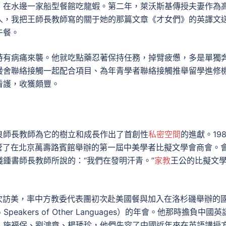
，在水邊一家船型餐館吃龍蝦。第二年，萊沃斯基傳授夫妻作為
人，我把王師長教師寫的關于她的那篇文章《才女們》的英譯文
午餐。
時有病痛來襲。他就吃點藥忍著保持任務，掉臂疲憊，多是單獨
黌舍聯絡接觸一起配合項目、為年青學者聯絡接觸推舉留學進修
看護，收獲頗豐。
良師長教師為它的樹立和成長作出了首創性
私密空間
的進獻。198
掌管了在北京萬壽路賓館舉辦的第一屆中美學者比擬文學會商會。
鍾書師長教師所說的：“我們在發明汗青。”
家教
王公的比擬文
三次訪美，率中方教委代表團初次赴美國餐與加入在洛杉磯舉辦的
to Speakers of Other Languages）的年會。他那時擔負中國英
、施福保、劉鴻章、楊琇珍，他們先容了中國近年來在英語講授