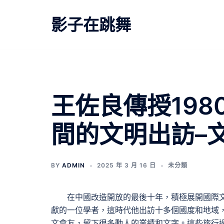
跳
至
影子在跳舞
主
要
內
容
王佐良傳授19
間的文明出訪–
BY
ADMIN
2025 年 3 月 16 日
未分類
在中國改造開放的最後十年，積極展開國際
獻的一位學者，這時代他出訪十多個國度和地域
文會友，留下很多動人的業績和文字。這些旅行