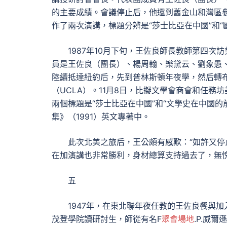
的主要成績。會議停止后，他還到舊金山和灣區
作了兩次演講，標題分辨是“莎士比亞在中國”和“
1987年10月下旬，王佐良師長教師第四
員是王佐良（團長）、楊周翰、樂黛云、劉象愚
陸續抵達紐約后，先到普林斯頓年夜學，然后轉
（UCLA）。11月8日，比擬文學會商會和任
兩個標題是“莎士比亞在中國”和“文學史在中國
集》（1991）英文專著中。
此次北美之旅后，王公頗有感歎：“如許又
在加演講也非常勝利，身材總算支持過去了，無愧
五
1947年，在東北聯年夜任教的王佐良餐與
茂登學院讀研討生，師從有名F
聚會場地
.P.威