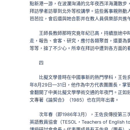
點新港一游，在波瀾洶涌的北年夜西洋海灘散步
拜訪學者訪華到北外等校講學。這些舊事親熱動
芭芭拉，會后還與她合影并在教人員俱樂部共進
王師長教師那時究竟年紀已高，持續旅途中
走，報告、會客、研究，應付各類聚首，還要為
等等，操了不少心。所幸在拜訪中遭到各方面的
四
比擬文學昔時在中國事新的熱門學科，王佐
年8月29日—31日，他作為中方代表團團長，
會翻開了中美比擬文學學術交通的年夜門。正如錢
文專著《論契合》（1985）也在同年出書。
次年春（即1986年3月），王佐良傳授第
英語教員協會（TESOL，Teachers of English 
講授研討會會長。代表團成員有王佐良（團長）