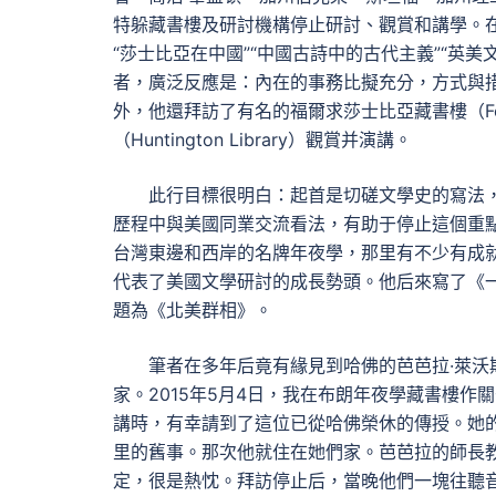
特躲藏書樓及研討機構停止研討、觀賞和講學。在
“莎士比亞在中國”“中國古詩中的古代主義”“英
者，廣泛反應是：內在的事務比擬充分，方式與
外，他還拜訪了有名的福爾求莎士比亞藏書樓（Folg
（Huntington Library）觀賞并演講。
此行目標很明白：起首是切磋文學史的寫法
歷程中與美國同業交流看法，有助于停止這個重
台灣東邊和西岸的名牌年夜學，那里有不少有成
代表了美國文學研討的成長勢頭。他后來寫了《
題為《北美群相》。
筆者在多年后竟有緣見到哈佛的芭芭拉·萊沃斯基（
家。2015年5月4日，我在布朗年夜學藏書樓
講時，有幸請到了這位已從哈佛榮休的傳授。她
里的舊事。那次他就住在她們家。芭芭拉的師長
定，很是熱忱。拜訪停止后，當晚他們一塊往聽