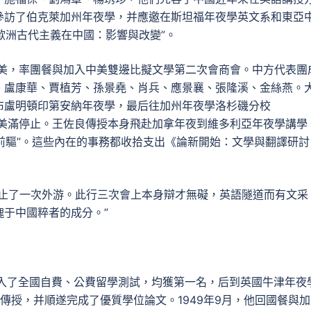
參訪了伯克萊加州年夜學，并應邀在斯坦福年夜學英文系和東亞
歐洲古代主義在中國：影響與改變”。
次訪美，率團餐與加入中美雙邊比擬文學第二次會商會。中方代表團
、盧康華、賈植芳、孫景堯、肖兵、應景襄、張隆溪、金絲燕。
布盧明頓印第安納年夜學，最后往加州年夜學洛杉磯分校
務坊美滿停止。王佐良傳授本身飛赴加拿年夜到維多利亞年夜學講學
的前驅”。這些內在的事務都收拾支出《論新開始：文學與翻譯研討
停止了一次外游。此行三次會上本身辯才無礙，英語隧道而有文采
于中國粹者的成分。”
加入了全國自費、公費留學測試，均獲第一名，后到英國牛津年夜
爾遜傳授，并順遂完成了優質學位論文。1949年9月，他回國餐與