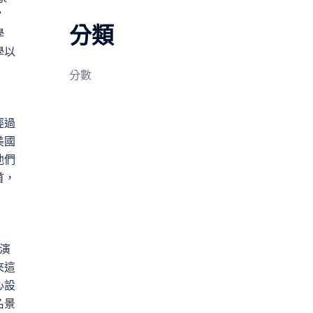
”
分類
學
學以
分數
經過
美國
他們
首，
演
來這
心設
名景