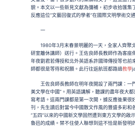
貌。本文以一些新見文獻為彌補，初步收拾匯集了
反應這位“文藝回復式的學者”在國際文明學術交
一
1980年3月末春景明麗的一天，全家人齊
研室離休講師）送行。王佐良師長教師作為客座傳
年夜劉君若傳授和北外英語系許國璋傳授等也前
師都很是等待和祝願。此行往返航班都路過
教學
王佐良師長教師在明年夜開設了兩門課：一門
美文學在中國”。用英語講解，聽課的盡年夜大
寫考語。這兩門課都是第一次開，據反應後果很好。
刊，先生讀后對當今中國散文作風的豐盛多彩和各
“五四”以來的中國新文學固然遭到東方文學的啟
魯迅的成績。禁不住使人聯想到這不恰是新發明