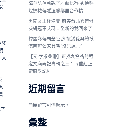
講華語運動親子才藝比賽 秀傳醫
以
院巡檢傳遞溫馨鄰里合作情
勇闖女王杯決賽 前美台北秀傳健
檢網冠軍艾瑪：全新的我回來了
韓國隊傳周全拒訪 抗議孫興慜被
語教
億嵐辦公家具嘲“沒當過兵”
明
【元·孛朮魯翀】正找九宮格時租
，大
定文廟碑記專輯之三：《重建正
定府學記》
英
近期留言
系
書
了
尚無留言可供顯示。
講了
彙整