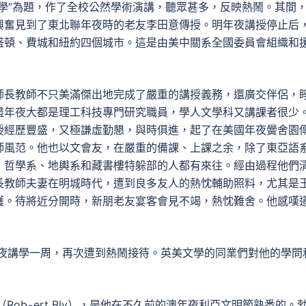
學”為題，作了全校公然學術演講，聽眾甚多，反映熱鬧。其間
興奮見到了東北聯年夜時的老友李田意傳授。明年夜講授停止后
盛頓、費城和紐約四個城市。這是由美中關系全國委員會組織和
師長教師不只美滿傑出地完成了嚴重的講授義務，還廣交伴侶，
盡年夜大都是理工科技專門研究職員，學人文學科又講課者很少
授經歷豐盛，又極謙虛勤懇，與時俱進，起了在美國年夜黌舍園
師風范。他也以文會友，在嚴重的備課、上課之余，除了東亞語
、哲學系、地輿系和藏書樓特躲部的人都有來往。經由過程他們
長教師夫妻在明城時代，遭到良多友人的熱忱輔助照料，尤其是
護。待將近分開時，新朋老友宴客會見不竭，熱忱難舍。他感嘆
年夜講學一周，再次遭到熱鬧接待。英美文學的同業們對他的學問
ob⁃ert Bly），是他在不久前的澳年夜利亞文明節熟悉的。