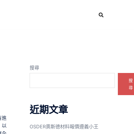
搜尋
搜
尋
近期文章
有進
，以
OSDER奧斯德材料報價遵義小王
應全