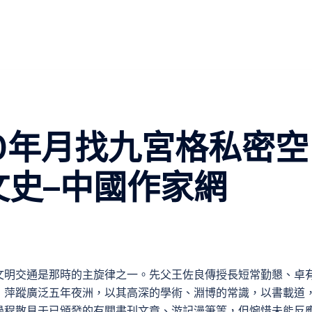
80年月找九宮格私密空
文史–中國作家網
文明交通是那時的主旋律之一。先父王佐良傳授長短常勤懇、卓
，萍蹤廣泛五年夜洲，以其高深的學術、淵博的常識，以書載道
過程散見于已頒發的有關書刊文章、游記漫筆等，但惋惜未能反