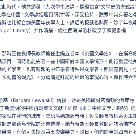
此時代，他共頒發了九次學術演講，標題包含“文學史的方式論
美文學在中國”“文學講授題目研討”等，深受接待。聽眾中常有著名
措辭也比擬合適美國年夜學人士，講后的扳談也熱鬧。除了年夜
er Library）并作演講，繼往西海岸洛杉磯亨丁頓藏書樓
，那時王佐良師長教師擔任主編五卷本《英國文學史》，在撰寫
點項目，同時也能先容一些中國研討本國文學情形。此行重要往
就的老學者，也有新起的中年學者特殊是女學者，都很有創見，
一次動情的觀光》，分篇講述拜訪的經過的事況心得。還作詩六
Barbara Lewalski）傳授，她是美國研討密爾頓的首席專
作關于新發明的中國抗戰英文文獻王佐良《本日中國文學之趨勢》的
的家就在我們的城市，會晤后她講起昔時王佐良師長教師乘火車
教師是羅德島學院的汗青傳授。她昔時為王師長教師拜訪哈佛盡
音樂會，有柴可夫斯基第五交響樂等。越日，他們開車到四周有