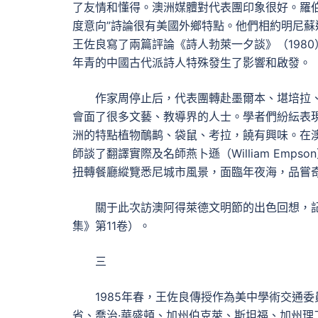
了友情和懂得。澳洲媒體對代表團印象很好。羅伯
度意向”詩論很有美國外鄉特點。他們相約明尼
王佐良寫了兩篇評論《詩人勃萊一夕談》（1980
年青的中國古代派詩人特殊發生了影響和啟發。
作家周停止后，代表團轉赴墨爾本、堪培拉
會面了很多文藝、教導界的人士。學者們紛紜表
洲的特點植物鴯鹋、袋鼠、考拉，饒有興味。在
師談了翻譯實際及名師燕卜遜（William Em
扭轉餐廳縱覽悉尼城市風景，面臨年夜海，品嘗
關于此次訪澳阿得萊德文明節的出色回想，
集》第11卷）。
三
1985年春，王佐良傳授作為美中學術交通委
省、喬治·華盛頓、加州伯克萊、斯坦福、加州