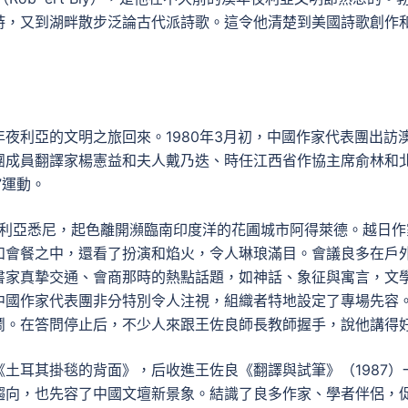
詩，又到湖畔散步泛論古代派詩歌。這令他清楚到美國詩歌創作
夜利亞的文明之旅回來。1980年3月初，中國作家代表團出訪
團成員翻譯家楊憲益和夫人戴乃迭、時任江西省作協主席俞林和
”運動。
年夜利亞悉尼，起色離開瀕臨南印度洋的花圃城市阿得萊德。越日作
和會餐之中，還看了扮演和焰火，令人琳琅滿目。會議良多在戶
書家真摯交通、會商那時的熱點話題，如神話、象征與寓言，文
中國作家代表團非分特別令人注視，組織者特地設定了專場先容
鬧。在答問停止后，不少人來跟王佐良師長教師握手，說他講得
土耳其掛毯的背面》，后收進王佐良《翻譯與試筆》（1987）
趨向，也先容了中國文壇新景象。結識了良多作家、學者伴侶，