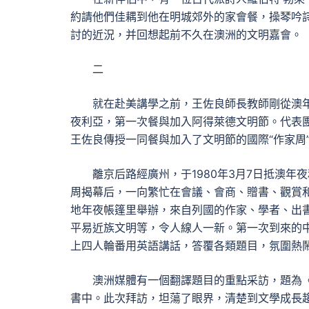
約請他們佳耦到他在明城郊外的家會餐，操琴吟
討的近況，并回想起前不久在澳洲的文明嘉會。
二
就在赴美講學之前，王佐良師長教師剛從澳年
夜利亞，第一次餐與加入阿得萊德文明節。代表
王佐良傳授一同餐與加入了文明節的國際“作家周
離京后路經廣州，于1980年3月7日抵澳
周揭幕后，一向繁忙在會議、會商、贈書、觀賞
地年夜帳篷里舉辦，來自列國的作家、學者、出
平易近族文明等，令人線人一新。第一次到來的
上四人輪番用英語講話，答覆各類題目，氛圍熱
澳洲媒體有一個翻譯題目的重點采訪，題為《
書中。此次拜訪，坦蕩了眼界，清楚到文學成長