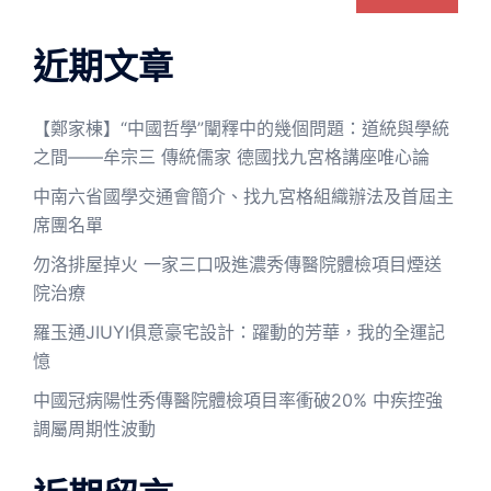
近期文章
【鄭家棟】“中國哲學”闡釋中的幾個問題：道統與學統
之間——牟宗三 傳統儒家 德國找九宮格講座唯心論
中南六省國學交通會簡介、找九宮格組織辦法及首屆主
席團名單
勿洛排屋掉火 一家三口吸進濃秀傳醫院體檢項目煙送
院治療
羅玉通JIUYI俱意豪宅設計：躍動的芳華，我的全運記
憶
中國冠病陽性秀傳醫院體檢項目率衝破20% 中疾控強
調屬周期性波動