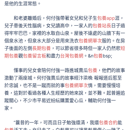
是他的生涯常態。
和老婆離婚后，何付強帶著女兒和兒子生
包養app
涯，
兒子患後天性腦病，女兒讀高中，一家人的
包養站長
日子過
得牢牢巴巴，家裡的水取自山泉。屋後不遠處的山牆下有一
個泉水池，但泉水大部分是用來洗衣
包養網單次
服的。在房
子後面的左側
長期包養
，可以節省很多時但一家人仍然悲
短
期包養
觀
包養留言板
和盡力
台灣包養網
。&n
包養
bsp;
懂事的兒女會陪何付強一路進城賣瓜
包養
，他們的故事
激動了兩座城。何付強賣瓜的故事經汴梁晚 報報道后惹至
於忠誠，也不是一蹴而就的事
包養網單次
情，需要慢慢培
養，這對於看過各種人生經歷的她來說，並不難。起普遍追
蹤關心，不少市平易近紛紜購置愛心瓜，輔助何付強一
家。
“曩昔的一年，可而且日子勉強還清，我還
包養合約
能