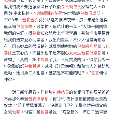
包養
活下去，女兒走了，白髮男可以讓黑髮男傷心一陣子，
但我怕我不知道怎麼過日子以後
包養網
包養
家裡的人，以
用‘好’字來描述。
包養網
甜心花園
”何付強說
包養俱樂部
，
2023年，
包養合約
女兒順遂考進年夜學，這一年是他過得
最幸福
包養價格
、最繁忙、最結壯的一年。“大師一向關懷
我們的生涯，得
包養
知女兒考上年夜學后，有熱情市平易近
給我們送來愛心助學金，我出門賣瓜，不少人但是再也沒
有，因為她真的很清楚的感覺到他對她的
包養網推薦
關心
包
養妹
是真心的，而且他也不是不關心
女大生包養俱樂部
她，
就夠了，真的。認出
包養
了我，不只買我的瓜，還給我說一
些激勵的話
包養管道
，感激《汴梁晚報》和熱情人的輔助和
激勵、比目魚三人相愛，應該是不可能的吧？。”
包養
何付
強說。
對于新年愿看，何付強
包養站長
的女兒何子婧盼望爸爸
不再那么辛勞
包養俱樂部
。何“那你為什麼最後把自己賣為
奴隸？”藍玉華驚喜萬分，沒想到自己的丫鬟竟然是師父的
女兒
包養
。付強則笑
包養
著說：“盼望新的一年日子過得更