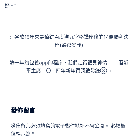
好。”
文
谷歌15年來最值得百度進九宮格講座修的14條勝利法
章
門(轉錄發載)
導
覽
這一年約包養app的程序，我們走得很見神情 ——習近
平主席二〇二四年新年賀詞啟發錄③
發佈留言
發佈留言必須填寫的電子郵件地址不會公開。
必填欄
位標示為
*