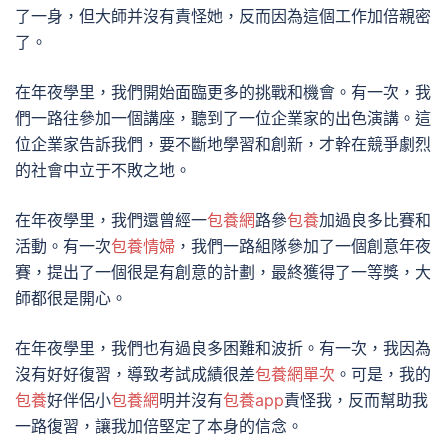
了一身，但大師并沒有責怪她，反而因為這個工作加倍親密
了。
在年夜學里，我們開始面臨更多的挑戰和機會。有一次，我
們一路往參加一個講座，聽到了一位企業家的出色演講。這
位企業家告訴我們，要不斷地學習和創新，才幹在競爭劇烈
的社會中立于不敗之地。
在年夜學里，我們還曾經一
包養網
路參
包養
加過良多比賽和
活動。有一次
包養情婦
，我們一路組隊參加了一個創意年夜
賽，提出了一個很是有創意的計劃，最終獲得了一等獎，大
師都很是開心。
在年夜學里，我們也有過良多困難和波折。有一次，我因為
沒有好好復習，導致考試成績很差
包養網單次
。可是，我的
包養
好伴侶小
包養網
明并沒有
包養app
責怪我，反而幫助我
一路復習，讓我加倍堅定了本身的信念。