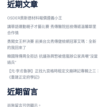
近期文章
OSDER奧斯德材料報價遵義小王
講華語運動親子才藝比賽 秀傳醫院巡檢傳遞溫馨鄰里
合作情
勇闖女王杯決賽 前美台北秀傳健檢網冠軍艾瑪：全新
的我回來了
韓國隊傳周全拒訪 抗議孫興慜被億嵐辦公家具嘲“沒當
過兵”
【元·孛朮魯翀】正找九宮格時租定文廟碑記專輯之三：
《重建正定府學記》
近期留言
尚無留言可供顯示。