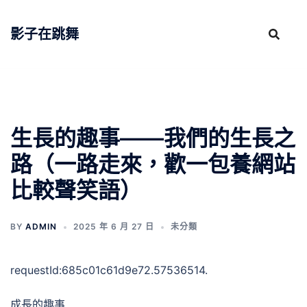
跳
至
影子在跳舞
主
要
內
容
生長的趣事——我們的生長之
路（一路走來，歡一包養網站
比較聲笑語）
BY
ADMIN
2025 年 6 月 27 日
未分類
requestId:685c01c61d9e72.57536514.
成長的趣事