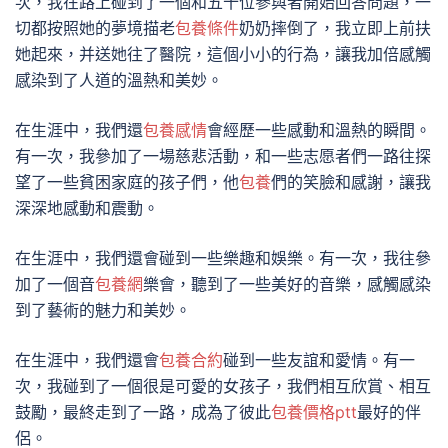
次，我在路上碰到了一個和五十位參與者開始回答問題，一
切都按照她的夢境描老
包養條件
奶奶摔倒了，我立即上前扶
她起來，并送她往了醫院，這個小小的行為，讓我加倍感觸
感染到了人道的溫熱和美妙。
在生涯中，我們還
包養感情
會經歷一些感動和溫熱的瞬間。
有一次，我參加了一場慈悲活動，和一些志愿者們一路往探
望了一些貧困家庭的孩子們，他
包養
們的笑臉和感謝，讓我
深深地感動和震動。
在生涯中，我們還會碰到一些樂趣和娛樂。有一次，我往參
加了一個音
包養網
樂會，聽到了一些美好的音樂，感觸感染
到了藝術的魅力和美妙。
在生涯中，我們還會
包養合約
碰到一些友誼和愛情。有一
次，我碰到了一個很是可愛的女孩子，我們相互欣賞、相互
鼓勵，最終走到了一路，成為了彼此
包養價格ptt
最好的伴
侶。