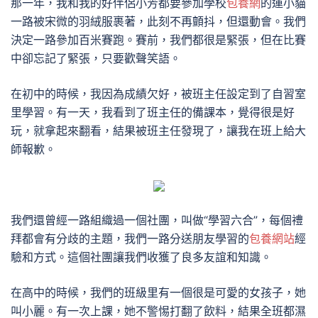
那一年，我和我的好伴侶小芳都要參加學校
包養網
的運小貓
一路被宋微的羽絨服裹著，此刻不再顫抖，但還動會。我們
決定一路參加百米賽跑。賽前，我們都很是緊張，但在比賽
中卻忘記了緊張，只要歡聲笑語。
在初中的時候，我因為成績欠好，被班主任設定到了自習室
里學習。有一天，我看到了班主任的備課本，覺得很是好
玩，就拿起來翻看，結果被班主任發現了，讓我在班上給大
師報歉。
我們還曾經一路組織過一個社團，叫做“學習六合”，每個禮
拜都會有分歧的主題，我們一路分送朋友學習的
包養網站
經
驗和方式。這個社團讓我們收獲了良多友誼和知識。
在高中的時候，我們的班級里有一個很是可愛的女孩子，她
叫小麗。有一次上課，她不警惕打翻了飲料，結果全班都濕