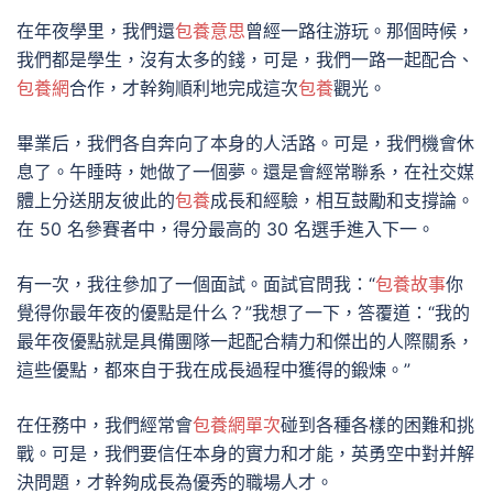
在年夜學里，我們還
包養意思
曾經一路往游玩。那個時候，
我們都是學生，沒有太多的錢，可是，我們一路一起配合、
包養網
合作，才幹夠順利地完成這次
包養
觀光。
畢業后，我們各自奔向了本身的人活路。可是，我們機會休
息了。午睡時，她做了一個夢。還是會經常聯系，在社交媒
體上分送朋友彼此的
包養
成長和經驗，相互鼓勵和支撐論。
在 50 名參賽者中，得分最高的 30 名選手進入下一。
有一次，我往參加了一個面試。面試官問我：“
包養故事
你
覺得你最年夜的優點是什么？”我想了一下，答覆道：“我的
最年夜優點就是具備團隊一起配合精力和傑出的人際關系，
這些優點，都來自于我在成長過程中獲得的鍛煉。”
在任務中，我們經常會
包養網單次
碰到各種各樣的困難和挑
戰。可是，我們要信任本身的實力和才能，英勇空中對并解
決問題，才幹夠成長為優秀的職場人才。