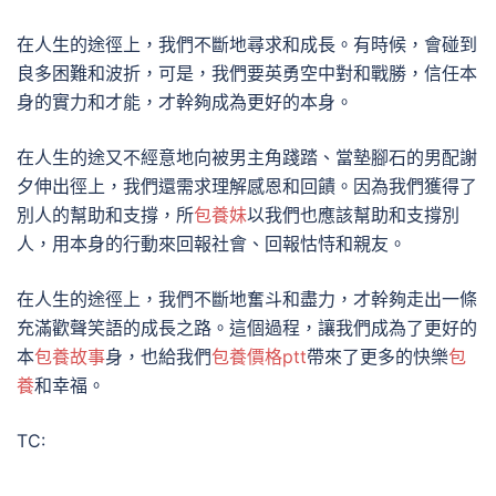
在人生的途徑上，我們不斷地尋求和成長。有時候，會碰到
良多困難和波折，可是，我們要英勇空中對和戰勝，信任本
身的實力和才能，才幹夠成為更好的本身。
在人生的途又不經意地向被男主角踐踏、當墊腳石的男配謝
夕伸出徑上，我們還需求理解感恩和回饋。因為我們獲得了
別人的幫助和支撐，所
包養妹
以我們也應該幫助和支撐別
人，用本身的行動來回報社會、回報怙恃和親友。
在人生的途徑上，我們不斷地奮斗和盡力，才幹夠走出一條
充滿歡聲笑語的成長之路。這個過程，讓我們成為了更好的
本
包養故事
身，也給我們
包養價格ptt
帶來了更多的快樂
包
養
和幸福。
TC: