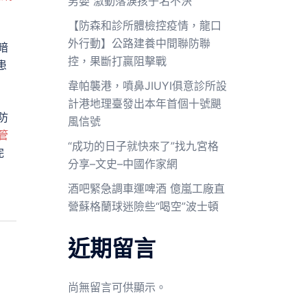
男嬰 激動落淚孩子名不決
【防森和診所體檢控疫情，龍口
外行動】公路建養中間聯防聯
暗
控，果斷打贏阻擊戰
患
韋帕襲港，噴鼻JIUYI俱意診所設
計港地理臺發出本年首個十號颶
防
風信號
管
“成功的日子就快來了”找九宮格
完
分享–文史–中國作家網
酒吧緊急調車運啤酒 億嵐工廠直
營蘇格蘭球迷險些“喝空”波士頓
近期留言
尚無留言可供顯示。