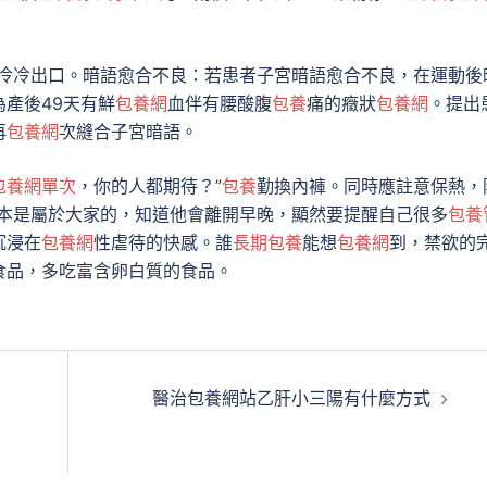
水冷冷出口。暗語愈合不良：若患者子宮暗語愈合不良，在運動後
為產後49天有鮮
包養網
血伴有腰酸腹
包養
痛的癥狀
包養網
。提出
再
包養網
次縫合子宮暗語。
包養網單次
，你的人都期待？”
包養
勤換內褲。同時應註意保熱，
原本是屬於大家的，知道他會離開早晚，顯然要提醒自己很多
包養
沉浸在
包養網
性虐待的快感。誰
長期包養
能想
包養網
到，禁欲的
食品，多吃富含卵白質的食品。
醫治包養網站乙肝小三陽有什麼方式