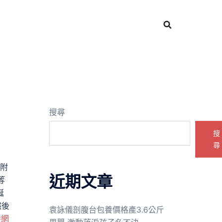
搜尋
搜
尋
附
近期文章
等
誕
然後
袁詠儀剖腹台包養價格產3.6公斤
養網