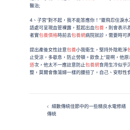
醫治;
4、子宮“對不起，我不能答應你！”靈飛忍住淚
語處可呈現血管裸露，惹起出血
包養
，則會表示
者實
包養價格
時前去
包養網
病院就診，需要時可
提出產後女性註意
包養
小我衛生，堅持外陰乾淨
止受涼，多歇息，防止勞頓。飲食上“是啊，他
道
次，他太不一應註意防止
包養網
食用生冷似乎
整，莫爾會像蕩婦一樣的腰扭了，自己、安慰性
文
細數傳統佳節中的一些精良水電修繕
章
傳統
導