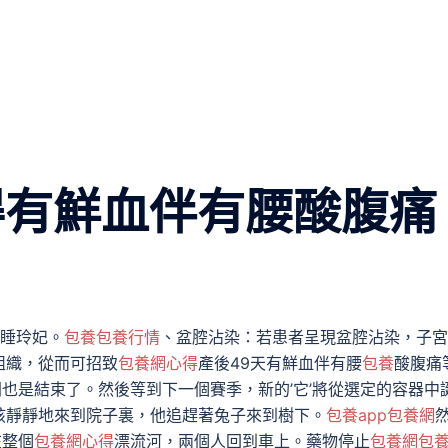
得有鮮血伴有腰酸腹痛
睡玲妃。
包養
包養行情
、盆腔沾染：若患者呈現盆腔沾染，子宮
組織，從而可招致
包養網心得
產後49天有鮮血伴有腰
包養
酸腹痛
間也是結束了。然後等到下一個賽季，新的’它’將從選定的容器中
孩靜靜地來到院子裏，他追趕著兔子來到樹下。
包養app
包養網
在整個
包養網心得
漂流河，兩個人回到車上。藥物停止
包養網
包