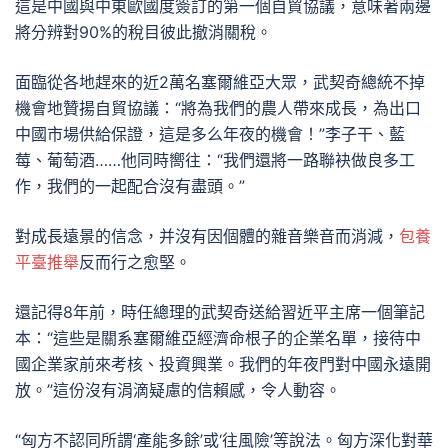
這是中國與中東歐國度簽訂的第一個自貿協議，意味著兩邊
將分辨對90%的稅目彼此撤消關稅。
面臨從各地趕來的近2萬名塞爾維亞大眾，武契奇總統不掉
機會地贊揚自貿協議：“將為我們的農人帶來成長，為出口
中國市場供給保證，這是多么年夜的機會！”李子干、藍
莓、葡萄酒……他同時嚮往：“我們還將一路聯袂做良多工
作，我們的一起配合沒有盡頭。”
對成長遠景的信念，并沒有因個體的雜音樂音而消減，
包養
平臺推舉
反而行之愈堅。
還記得8年前，時任總理的武契奇送給習近平主席一個筆記
本：“這些是關系塞爾維亞經濟命根子的企業名單，接待中
國企業家前來考核、投資興業。我們的年夜門對中國永遠開
放。”這份沒有涓滴疑慮的信賴感，令人動容。
“匈方不認同所謂‘產能多餘’或‘往風險’等說法。匈方深化對華