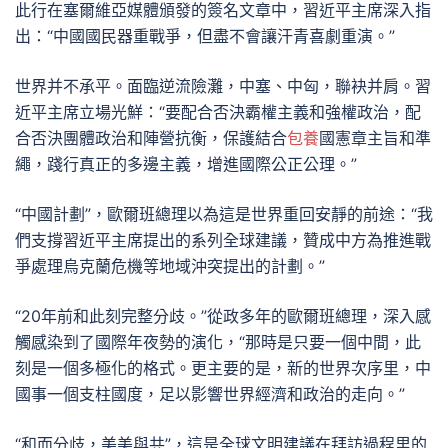
此行在塞爾維亞媒體頒發的簽名文章中，習近平主席深入指
出：“中國國民器重戰爭，但盡不會讓汗青喜劇重演。”
世界并不承平。面臨逆流險灘，中塞、中匈，聯袂并肩。習
近平主席立場光鮮：“要配合否決霸權主義和強權政治，配
合否決團體政治和陣營抗衡，保護結合
包養
國憲章主旨和準
繩，踐行真正的多邊主義，增進國際公正公理。”
“中國計劃”，歐爾班總理以為這是世界重回安靜的前途：“我
們支撐習近平主席提出的系列全球建議，贊成中方為推進戰
爭處理烏克蘭危機等地域沖突提出的計劃。”
“20年前和此刻完整分歧。”從政多年的歐爾班總理，深入感
觸感染到了國際年夜勢的演化，“那時是只要一個中間，此
刻是一個多極化的格式。更主要的是，新的世界次序里，中
國事一個支柱國度，足以影響世界經濟和政治的走向。”
“和而分歧，美美與共”，這是全球文明建議在拜訪過程里的