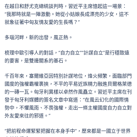
在越日和舒尤克總統談判時，習近平主席憶起這一場景：
“我那時就是一陣激動。她從小姑娘長成漂亮的少女，這不
就象征著中匈友情友愛的生長嗎？”
多瑙河畔，新的出發，風正熱。
梳理中歐引導人的對話，“自力自立”“計謀自立”是行穩致遠
的要害，是雙邊關系的基石。
千百年來，塞爾維亞因特別計謀地位，烽火頻繁，面臨部門
國度的強權霸權裹挾，不平的平易近族精力融進貝爾格萊德
的一磚一瓦。匈牙利異樣以卓然作風矗立。習近平主席在刊
發于匈牙利媒體的簽名文章中寫道：“在風云幻化的國際情
勢中，不懼風雨、不畏強權，走出一條主權國度自力自立對
外友愛來往的邪道。”
“把前程命運緊緊把握在本身手中”，歷來都是一國立于世界