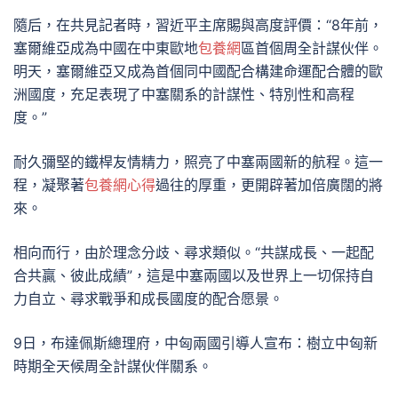
隨后，在共見記者時，習近平主席賜與高度評價：“8年前，
塞爾維亞成為中國在中東歐地
包養網
區首個周全計謀伙伴。
明天，塞爾維亞又成為首個同中國配合構建命運配合體的歐
洲國度，充足表現了中塞關系的計謀性、特別性和高程
度。”
耐久彌堅的鐵桿友情精力，照亮了中塞兩國新的航程。這一
程，凝聚著
包養網心得
過往的厚重，更開辟著加倍廣闊的將
來。
相向而行，由於理念分歧、尋求類似。“共謀成長、一起配
合共贏、彼此成績”，這是中塞兩國以及世界上一切保持自
力自立、尋求戰爭和成長國度的配合愿景。
9日，布達佩斯總理府，中匈兩國引導人宣布：樹立中匈新
時期全天候周全計謀伙伴關系。