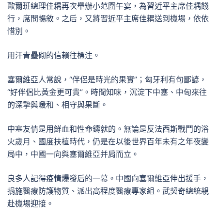
歐爾班總理佳耦再次舉辦小范圍午宴，為習近平主席佳耦餞
行，席間暢敘。之后，又將習近平主席佳耦送到機場，依依
惜別。
用汗青壘砌的信賴往標注。
塞爾維亞人常說，“伴侶是時光的果實”；匈牙利有句鄙諺，
“好伴侶比黃金更可貴”。時間知味，沉淀下中塞、中匈來往
的深摯與暖和、相守與果斷。
中塞友情是用鮮血和性命鑄就的。無論是反法西斯戰鬥的浴
火歲月、國度扶植時代，仍是在以後世界百年未有之年夜變
局中，中國一向與塞爾維亞并肩而立。
良多人記得疫情爆發后的一幕。中國向塞爾維亞伸出援手，
捐施醫療防護物質、派出高程度醫療專家組。武契奇總統親
赴機場迎接。