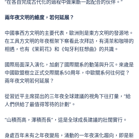
“在各自完成古代化的過程中做果斷一起配合的伙伴。”
兩年夜文明的維度，若何延展？
中國事西方文明的主要代表，歐洲則是東方文明的發源地。
在工具方文明的年夜框架下察看此次拜訪，有清茶和咖啡的
相遇，也有《茉莉花》和《匈牙利狂想曲》的共識。
國際局面深入演化，加劇了國際關系的動蕩與升沉。來歲是
中國歐盟樹立正式交際關系50周年，中歐關系何往何從？
兩年夜文明若何延展？
從習近平主席提出的三年夜全球建議的視角下往打量，“給
人們供給了最值得等待的計劃”。
“山積而高，澤積而長”，這是全球成長建議的壯闊實行。
身處百年未有之年夜變局，涌動的一年夜演化趨向，即是新