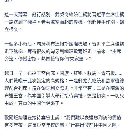
來。”
這一天薄暮，餞行話別，武契奇總統佳耦將習近平主席佳耦
一路送到了機場。看著騰空而起的專機，他們揮手作別、鵠
立很久。
一個多小時后，匈牙利布達佩斯國際機場，習近平主席佳耦
走下舷梯，等待很久的匈牙利總理歐爾班走上前來：“主席
旁邊、傳授密斯，熱鬧接待你們‘來家里’。”
越日一早，布達王宮內庭，國旗、紅毯、駿馬、青石板……
人們驚嘆于此次設定的高規格：一是舒尤克總統和歐爾班總
理配合列席，這在匈牙利交際史上非常罕有；二是在陳舊的
布達王宮，為本國引導人舉行接待典禮，這是初次。一切只
由於，尊重的中國伴侶來了。
歐爾班總理在接待宴會上說：“我們難以表達您到訪的價值
有多年夜，這長短常年夜的事。”行將出發前往中國之際，