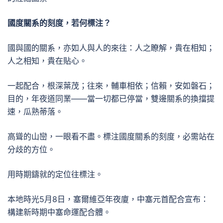
國度關系的刻度，若何標注？
國與國的關系，亦如人與人的來往：人之瞭解，貴在相知；
人之相知，貴在貼心。
一起配合，根深葉茂；往來，輔車相依；信賴，安如磐石；
目的，年夜道同業——當一切都已停當，雙邊關系的換擋提
速，瓜熟蒂落。
高聳的山巒，一眼看不盡。標注國度關系的刻度，必需站在
分歧的方位。
用時期鑄就的定位往標注。
本地時光5月8日，塞爾維亞年夜廈，中塞元首配合宣布：
構建新時期中塞命運配合體。