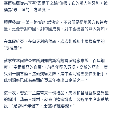
塞爾維亞從來享有“巴爾干之鑰”佳譽；它的鄰人匈牙利，被
稱為“最西邊的西方國度”。
積極參加“一帶一路”的計謀決定，不只僅是從地輿方位往考
量，更源于對中國、對中國成長、對中國機會的深入認知。
在塞爾維亞、在匈牙利的拜訪，處處能感知中國機會里的
“取得感”。
就拿在塞爾維亞眾所周知的斯梅戴雷沃鋼廠來說。百年鋼
廠，“塞爾維亞的自豪”，前些年墮入窘境，高爐的煙囪一度
只剩一個冒煙。焦頭爛額之際，是中國河鋼團體伸出援手，
此刻鋼廠已成為塞爾維亞三年夜出口企業之一。
這一次，習近平主席帶來一份禮品，天壇和圣薩瓦教堂外型
的鋼制工藝品。鋼材，就來自這家鋼廠。習近平主席幽默地
說：“是‘鋼桿’伴侶了，比‘鐵桿’還要深。”