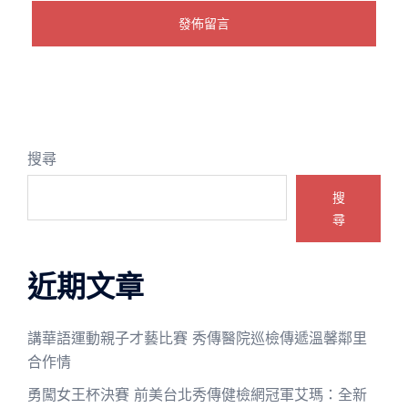
搜尋
搜
尋
近期文章
講華語運動親子才藝比賽 秀傳醫院巡檢傳遞溫馨鄰里
合作情
勇闖女王杯決賽 前美台北秀傳健檢網冠軍艾瑪：全新