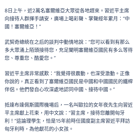
8日上午，近2萬名塞爾維亞大眾從各地趕來。習近平主席
向接待人群揮手請安，廣場上喝彩聲、掌聲經年累月：“中
國！塞爾維亞！”
武契奇總統在之后的談判中動情地說：“您可以看到有那么
多大眾涌上陌頭接待您，充足闡明塞爾維亞國民有多么等待
您、尊重您、酷愛您。”
習近平主席非常感歎：“我覺得很震動，也深受激動。正像
你說的，真正看到了塞爾維亞國民是中國和中國國民的鐵桿
伴侶。他們發自心坎深處地認同中國、接待中國。”
抵達布達佩斯國際機場后，一名叫歐拉的女年夜先生向習近
平主席獻上花束，用中文說：“習主席，接待您離開匈牙
利！”這論理學生，恰是15年前時任國度副主席習近平拜訪
匈牙利時，為他獻花的小女孩。