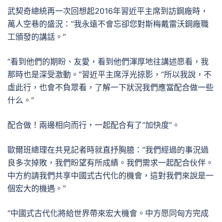
武契奇總統再一次回想起2016年習近平主席到訪鋼廠時，
萬人空巷的盛況：“我永遠不會忘卻您對斯梅戴雷沃鋼廠職
工頒發的講話。”
“看到他們的期盼、友愛，看到他們渾厚地往講述愿看，我
那時也是深受激動。”習近平主席浮光掠影，“所以我說，不
虛此行，也會不負眾看，了解一下狀況我們應當配合做一些
什么。”
配合做！兩邊相向而行，一起配合有了“加快度”。
歐爾班總理在共見記者時就直抒胸臆：“我們經過的事況過
良多次掉敗，我們盼望有所成績。我們需求一起配合伙伴。
中方約請我們共享中國式古代化的機會，這對我們來說是一
個宏大的機遇。”
“中國式古代化將給世界帶來宏大機會。中方愿同匈方完成