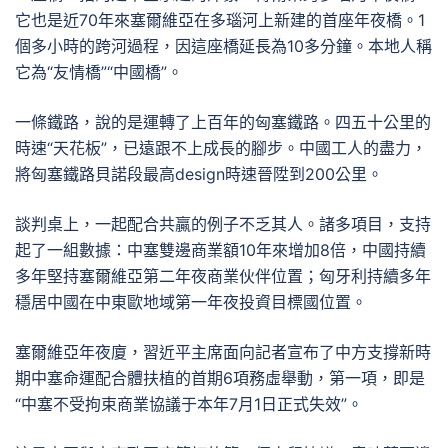
它也是近70年來塞爾維亞在多瑙河上新建的首座年夜橋。1
個多小時的跨河過程，因這座橋延長為10多分鐘。本地人稱
它為“友情橋”“中國橋”。
一條鐵路，說的是運轉了上百年的匈塞鐵路。四五十公里的
時速“天花板”，已遠跟不上成長的腳步。中國工人的盡力，
將匈塞鐵路貝諾段最高design時速晉陞到200公里。
談判桌上，一起配合共贏的例子不乏其人。諸多項目，支持
起了一組數據：中塞雙邊商業額10年來增加8倍，中國持續
多年堅持塞爾維亞第二年夜商業伙伴位置；匈牙利持續多年
穩居中國在中東歐地域第一年夜投資目標國位置。
塞爾維亞年夜廈，習近平主席面向記者宣布了中方支撐新時
期中塞命運配合體扶植的首期6項務虛舉動，第一項，即是
“中塞不受拘束商業協議于本年7月1日正式失效”。