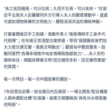
“未之見而親焉，可以往矣；久而不忘焉，可以來矣。”在習
近平主席夫人彭麗媛同外方引導人夫人的觀賞運動中，處處
可感知潤物無聲的文明氣力，體悟涓涓流溢的傳統神韻。
打量塞爾維亞手工刺繡，激勵年青人“推進傳統手工身手代
代相傳”；在布達王宮清楚古建修復，等待“兩國藝術家們加
大力度交通互鑒，推進文明融合”；觀賞匈中雙語黌舍，鼓
勵同窗們“為傳承增進中匈友情積極進獻氣力”……夫人世的
親熱來往，細膩詮釋著文明“因交通而多彩、因互鑒而豐盛”
的真理。
每一次拜訪，每一次中國故事的講述。
7年前雪后初霽，結合國日內瓦總部，一場主題為“配合構建
人類命運配合體”的演講，被東方媒體稱為“具有分水嶺意義
的時辰”。