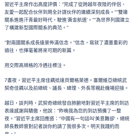
習近平主席作出高度評價：“完成了從跨越年夜陸的伴侶、
友愛一起配合伙伴到周全計謀伙伴的連續深刻成長。”“雙邊
關系進進汗青最好時代，駛進‘黃金航道’。”“為世界列國建立
了構建新型國際關系的典范。”
“對兩國關系成長遠景佈滿信念。”信念，寫就了濃墨重彩的
過往，也揮毫著將來可期的新篇。
用交際高規格的冷遇往標注。
7晝夜，習近平主席佳耦抵達貝爾格萊德。塞爾維亞總統武
契奇佳耦以及前總統、議長、總理、外長等親赴機場迎接。
越日，談判時，武契奇總統發自肺腑地對習近平主席的到訪
表達感謝與驕傲，他說：“昨晚我為您的到訪預備了一整
夜。”習近平主席回應道：“中國有一句話叫‘美意難卻’，總統
師長教師曾對記者說你約請了我很多次。明天我踐約而