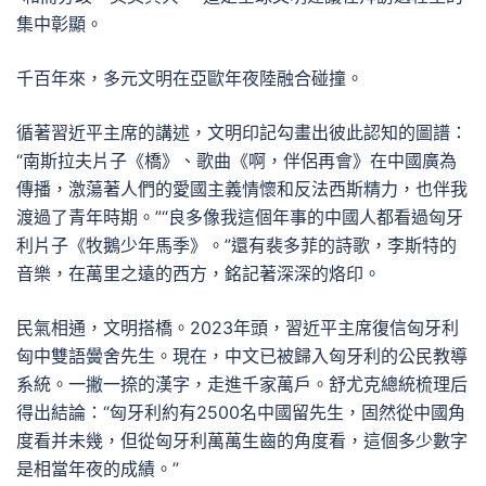
集中彰顯。
千百年來，多元文明在亞歐年夜陸融合碰撞。
循著習近平主席的講述，文明印記勾畫出彼此認知的圖譜：
“南斯拉夫片子《橋》、歌曲《啊，伴侶再會》在中國廣為
傳播，激蕩著人們的愛國主義情懷和反法西斯精力，也伴我
渡過了青年時期。”“良多像我這個年事的中國人都看過匈牙
利片子《牧鵝少年馬季》。”還有裴多菲的詩歌，李斯特的
音樂，在萬里之遠的西方，銘記著深深的烙印。
民氣相通，文明搭橋。2023年頭，習近平主席復信匈牙利
匈中雙語黌舍先生。現在，中文已被歸入匈牙利的公民教導
系統。一撇一捺的漢字，走進千家萬戶。舒尤克總統梳理后
得出結論：“匈牙利約有2500名中國留先生，固然從中國角
度看并未幾，但從匈牙利萬萬生齒的角度看，這個多少數字
是相當年夜的成績。”