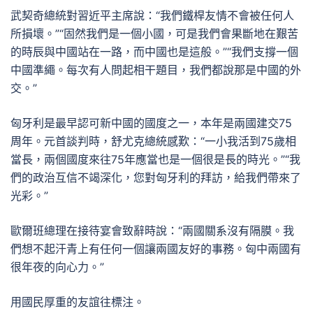
武契奇總統對習近平主席說：“我們鐵桿友情不會被任何人
所損壞。”“固然我們是一個小國，可是我們會果斷地在艱苦
的時辰與中國站在一路，而中國也是這般。”“我們支撐一個
中國準繩。每次有人問起相干題目，我們都說那是中國的外
交。”
匈牙利是最早認可新中國的國度之一，本年是兩國建交75
周年。元首談判時，舒尤克總統感歎：“一小我活到75歲相
當長，兩個國度來往75年應當也是一個很是長的時光。”“我
們的政治互信不竭深化，您對匈牙利的拜訪，給我們帶來了
光彩。”
歐爾班總理在接待宴會致辭時說：“兩國關系沒有隔膜。我
們想不起汗青上有任何一個讓兩國友好的事務。匈中兩國有
很年夜的向心力。”
用國民厚重的友誼往標注。