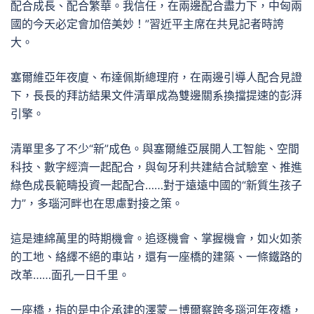
配合成長、配合繁華。我信任，在兩邊配合盡力下，中匈兩
國的今天必定會加倍美妙！”習近平主席在共見記者時誇
大。
塞爾維亞年夜廈、布達佩斯總理府，在兩邊引導人配合見證
下，長長的拜訪結果文件清單成為雙邊關系換擋提速的彭湃
引擎。
清單里多了不少“新”成色。與塞爾維亞展開人工智能、空間
科技、數字經濟一起配合，與匈牙利共建結合試驗室、推進
綠色成長範疇投資一起配合……對于遠遠中國的“新質生孩子
力”，多瑙河畔也在思慮對接之策。
這是連綿萬里的時期機會。追逐機會、掌握機會，如火如荼
的工地、絡繹不絕的車站，還有一座橋的建築、一條鐵路的
改革……面孔一日千里。
一座橋，指的是中企承建的澤蒙－博爾察跨多瑙河年夜橋，