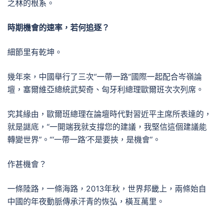
之林的根系。
時期機會的速率，若何追逐？
細節里有乾坤。
幾年來，中國舉行了三次“一帶一路”國際一起配合岑嶺論
壇，塞爾維亞總統武契奇、匈牙利總理歐爾班次次列席。
究其緣由，歐爾班總理在論壇時代對習近平主席所表達的，
就是謎底，“一開端我就支撐您的建議，我堅信這個建議能
轉變世界”。“‘一帶一路’不是要挾，是機會”。
作甚機會？
一條陸路，一條海路，2013年秋，世界邦畿上，兩條始自
中國的年夜動脈傳承汗青的恢弘，橫亙萬里。