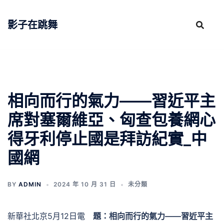
跳
至
影子在跳舞
主
要
內
容
相向而行的氣力——習近平主
席對塞爾維亞、匈查包養網心
得牙利停止國是拜訪紀實_中
國網
BY
ADMIN
2024 年 10 月 31 日
未分類
新華社北京5月12日電
題：相向而行的氣力——習近平主