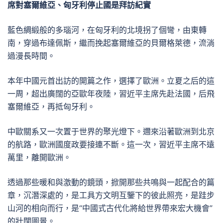
席對塞爾維亞、匈牙利停止國是拜訪紀實
藍色綢緞般的多瑙河，在匈牙利的北境拐了個彎，由東轉
南，穿過布達佩斯，繼而挽起塞爾維亞的貝爾格萊德，流淌
過漫長時間。
本年中國元首出訪的開篇之作，選擇了歐洲。立夏之后的這
一周，超出廣闊的亞歐年夜陸，習近平主席先赴法國，后飛
塞爾維亞，再抵匈牙利。
中歐關系又一次置于世界的聚光燈下。邇來沿著歐洲到北京
的航路，歐洲國度政要接連不斷。這一次，習近平主席不遠
萬里，離開歐洲。
透過那些暖和與激動的鏡頭，掀開那些共鳴與一起配合的篇
章，沉潛深處的，是工具方文明互鑒下的彼此照亮，是跬步
山河的相向而行，是“中國式古代化將給世界帶來宏大機會”
的壯闊圖景。