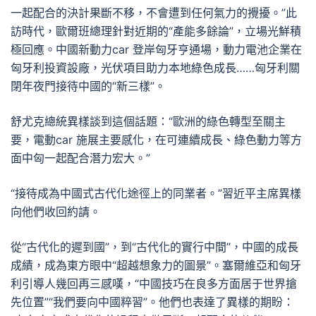
一起配合的決計果斷不移，不會遭到任何氣力的攪擾。”此
訪時代，歐爾班總理針對近期的“產能多餘論”，立場光鮮積
極回應。中國新動力car 登岸匈牙亨通場，動力電池企業在
匈牙利投資設廠，光伏項目助力本地綠色成長……匈牙利關
閉年夜門接待中國的“新三樣”。
舒尤克總統異樣談到這個話題：“歐洲的綠色轉型至關主
要，電動car 施展主要感化，在可連續成長、綠色動力等方
面中匈一起配合潛力宏大。”
“接待成為中國式古代化途徑上的同業者。”習近平主席異樣
向他們收回約請。
從“古代化的遲到國”，到“古代化的實行中間”，中國的成長
成績，成為東方眼中“超越想象力的圖景”。塞爾維亞和匈牙
利引導人幾回再三感嘆，“中國技巧在良多方面居于世界搶
先位置”“我們要向中國粹習”。他們也表達了異樣的期盼：