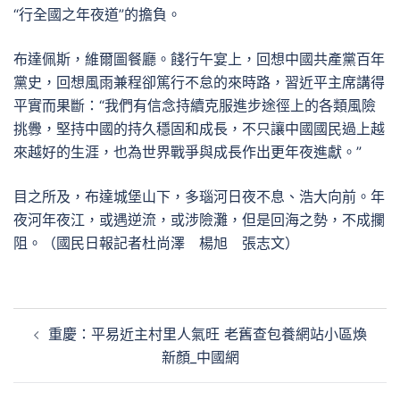
“行全國之年夜道”的擔負。
布達佩斯，維爾圖餐廳。餞行午宴上，回想中國共產黨百年
黨史，回想風雨兼程卻篤行不怠的來時路，習近平主席講得
平實而果斷：“我們有信念持續克服進步途徑上的各類風險
挑釁，堅持中國的持久穩固和成長，不只讓中國國民過上越
來越好的生涯，也為世界戰爭與成長作出更年夜進獻。”
目之所及，布達城堡山下，多瑙河日夜不息、浩大向前。年
夜河年夜江，或遇逆流，或涉險灘，但是回海之勢，不成攔
阻。（國民日報記者杜尚澤 楊旭 張志文）
文
重慶：平易近主村里人氣旺 老舊查包養網站小區煥
章
新顏_中國網
導
覽