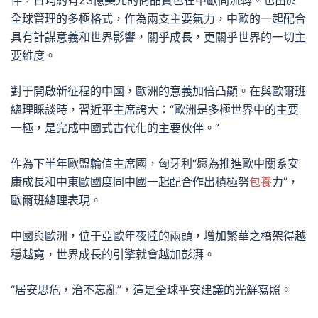
伴，日均約有23億美元的商品貨色在中歐間流轉。也由於
全球管理的多極格式，作為兩支主要氣力，中歐的一起配合
具有計謀意義和世界影響，關乎成長，更關乎世界的一切主
要維度。
對于開啟新征程的中國，歐洲的意義加倍凸顯。在與歐爾班
總理睬談時，習近平主席誇大：“歐洲是多極世界中的主要
一極，是完成中國式古代化的主要伙伴。”
作為下半年歐盟輪值主席國，匈牙利“愿為推進歐中關系安
康成長和中東歐國度同中國一起配合作出積極努
包養
力”，
歐爾班總理表現。
中國與歐洲，位于亞歐年夜陸的兩頭，增加繁華之橋架得越
穩越寬，世界成長的引擎就會越加彭湃。
“居安思危，治不忘亂”，這是全球平安建議的光鮮寫照。