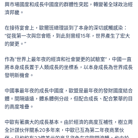
興市場國度和成長中國度的群體性突起，轉變著全球政治經
濟邦畿。
在接待宴會上，歐爾班總理談到了本身的深切感觸感染：
“從我第一次與您會晤，到此刻曾經15年，世界產生了宏大
的變更。”
作為“世界上最年夜的經濟和社會變更的試驗室”，中國一直
將本身成長置于人類成長的坐標系，以本身成長為世界成長
發明新機會。
中國事最年夜的成長中國度，歐盟是最年夜的發財國度結合
體。間隔遠遠，體系體例分歧，但配合成長、配合繁華的目
的高度堆疊。
中歐有著廣大的成長基本。由於經濟的高度互補性，樹立周
全計謀伙伴關系20多年來，中歐已互為第二年夜商業伙