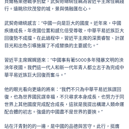
貝爾格萊德戰爭別墅，武契奇總統佳耦為習近平主席佳耦餞
行。遠眺欣欣茂發的城，景與情融匯在心。
武契奇總統感言：“中國一向是巨大的國度。近年來，中國
疾速成長，年夜國位置和感化倍受尊敬，中華平易近族巨大
回復勢不成擋。在此過程中，習近平主席的深奧睿智、計謀
目光和出色引導施展了不成替換的主要感化。”
習近平主席娓娓道來：“中國事有著5000多年殘暴文明的泱
泱年夜國。我們這一代人和新一代年青人都立志于為完成中
華平易近族巨大回復而奮斗。”
他的眼光看向更遠的將來：“我們不只為中華平易近族謀回
復，也為世界國民謀幸福，不只尋求本身成長，也努力于同
世界上其他國度完成配合成長，這就是我提出構建人類命運
配合體的初志。強盛的中國盡不是世界的要挾。”
站在汗青對的的一邊，是中國的品德與苦守。此行，挺膺