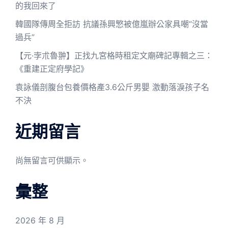
的我回來了
韓國隊傳周全拒訪 抗議孫興慜被億嵐辦公家具嘲“沒當
過兵”
【元·孛朮魯翀】正找九宮格時租定文廟碑記專輯之三：
《重建正定府學記》
袁詠儀剖腹台包養價格產3.6公斤男嬰 激動落淚孩子名
不決
近期留言
尚無留言可供顯示。
彙整
2026 年 8 月