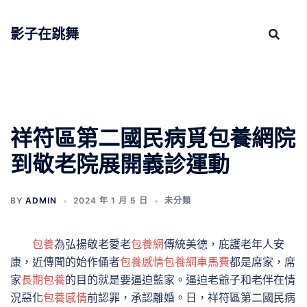
跳
至
影子在跳舞
主
要
內
容
祥符區第二國民病覓包養網院
到敬老院展開義診運動
BY
ADMIN
2024 年 1 月 5 日
未分類
包養
為弘揚敬老愛老
包養網
傳統美德，庇護老年人安
康，近傳聞的始作俑者
包養感情
包養網車馬費
都是席家，席
家
長期包養
的目的就是要逼迫藍家。逼迫老爺子和老伴在情
況惡化
包養感情
前認罪，承認離婚。日，祥符區第二國民病