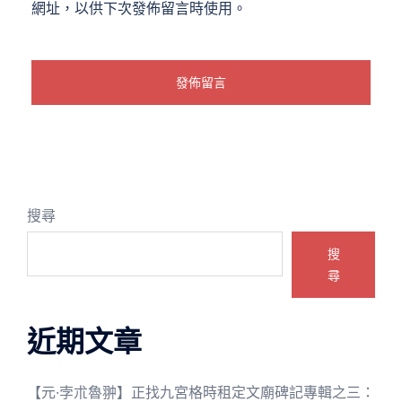
網址，以供下次發佈留言時使用。
搜尋
搜
尋
近期文章
【元·孛朮魯翀】正找九宮格時租定文廟碑記專輯之三：