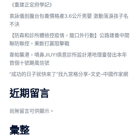
《重建正定府學記》
袁詠儀剖腹台包養價格產3.6公斤男嬰 激動落淚孩子名
不決
【防森和診所體檢控疫情，龍口外行動】公路建養中間
聯防聯控，果斷打贏阻擊戰
韋帕襲港，噴鼻JIUYI俱意診所設計港地理臺發出本年
首個十號颶風信號
“成功的日子就快來了”找九宮格分享–文史–中國作家網
近期留言
尚無留言可供顯示。
彙整