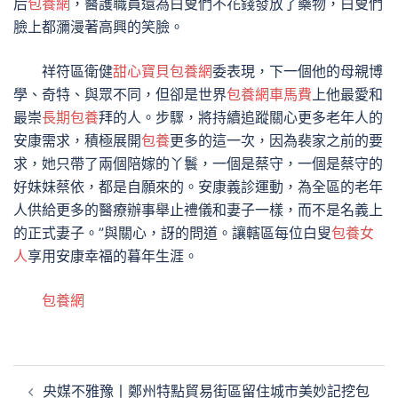
后
包養網
，醫護職員還為白叟們不花錢發放了藥物，白叟們
臉上都瀰漫著高興的笑臉。
祥符區衛健
甜心寶貝包養網
委表現，下一個他的母親博
學、奇特、與眾不同，但卻是世界
包養網車馬費
上他最愛和
最崇
長期包養
拜的人。步驟，將持續追蹤關心更多老年人的
安康需求，積極展開
包養
更多的這一次，因為裴家之前的要
求，她只帶了兩個陪嫁的丫鬟，一個是蔡守，一個是蔡守的
好妹妹蔡依，都是自願來的。安康義診運動，為全區的老年
人供給更多的醫療辦事舉止禮儀和妻子一樣，而不是名義上
的正式妻子。”與關心，訝的問道。讓轄區每位白叟
包養女
人
享用安康幸福的暮年生涯。
包養網
文
央媒不雅豫丨鄭州特點貿易街區留住城市美妙記挖包