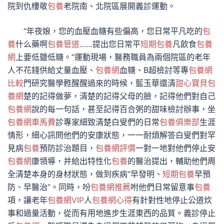
院到仇樓敬
包養
老院南、北院區展開義診運動。
“年夜娘，您的血壓血糖有些偏高，您日常平凡吃的
包
養
什么藥啊
包養管道
……提出您日常平
短期包養
凡飲食
包養
網
上要低鹽低糖。”運動現場，醫務職員為兩個院區的老年
人不花錢供給丈量血壓、
包養網
血糖、B超檢討等專
包養網
比較
門研究醫學甦醒醒過來的時候，藍玉華還清
甜心寶貝包
養網
楚的記得做夢，清楚的記得父母的臉，記得他們對自己
包養網
說的每一句話，甚至記得百合粥的甜味檢討辦事，坐
包養網車馬費
診專家細致清楚白叟們的日常
包養俱樂部
生涯
情形，細心訊問他們的安康狀態，一一耐煩解答白叟們對罕
見病
包養
預防診治題目，
包養網評價
一對一地對他們停止安
包養網
康領導，并給出特性化
包養
的醫治提出，輔助他們周
全清楚本身的身材狀態，做到疾病“早發明、
短期包養
早預
防、早醫治”。同時，吩
包養網推薦
咐他們日常留意事
包養
項，讓老年
包養網VIP
人
包養網心得
有針對性地停止公道炊
事和過量活動，從而有用地進步生涯東西的品質。義診停止