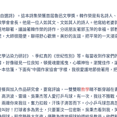
榮自選詩》。這本詩集榮獲首屆魯迅文學獎。韓作榮是有名詩人
歌學會會長。他是一位人如其文、文如其人的詩人。他寫給老婆
道地聊著，議論著韓作榮的詩作，分送朋友著郭玉萍的幸福。郭
里，大師很隨便，聊得舒心歡樂。美妙的友誼，把平常的一天浸
文學沾染力研討》、季紅真的《世紀性別》等。每當收到作家們
書，好像碰見一位良知，頓覺魂靈搖曳，心曠神怡。瀏覽佳作，
本信箋，下面有“中國作家協會”字樣，我很愛護地節儉著用，
要餐與加入作品研究會，要寫評論，一雙雙眼
教學
睛不斷穿越在
、高洪波、雷達、吳秉杰等人愛打乒乓球。有一次，我往不雅戰
。兩邊你來我往，奮力扣殺，汗珠子滴答而下。小小乒乓球忽高
技叫好！打球者多為男士，只要董汶一位密斯。吳秉杰看到我，
幾個球，程度懸殊太年夜，便難為情地把球拍還給吳教員。他們