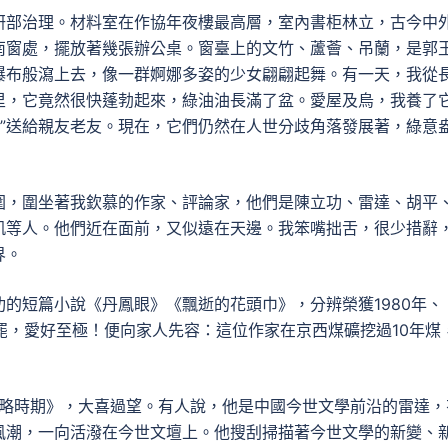
研部治理。材料室在作協年夜樓最高層，室內書柜林立，古今中
南窗處，擺放著幾張辦公桌。窗臺上的文竹、蘆薈、吊蘭，是郭
瀑布般瀉上去，像一群婀娜多姿的少女翩翩起舞。有一天，我從
里，它竟然很快蓬勃起來，綠油油長滿了盆。愛屋及烏，我養了
孫”送給親友老友。現在，它們仍然在人世分歧角落發展著，綠意
圍，圍坐著我欽慕的作家、評論家，他們是陳立功、雷達、胡平
凱等人。他們近在面前，又似遠在天邊。我笨嘴拙舌，很少措辭
界。
的短篇小說《丹鳳眼》《飄逝的花頭巾》，分辨榮獲1980年、
罷，愛好至極！便向家人先容：這位作家在京西煤礦挖過10年煤
《縮略時期》，大喜過望。有人說，他是中國今世文學前沿的雷達，
風潮，一向活潑在今世文壇上。他搜刮掃描著今世文學的新變、