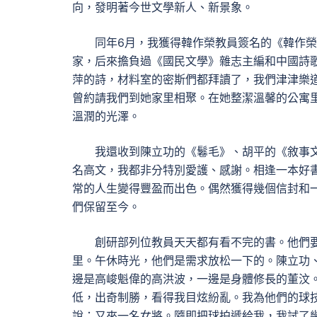
向，發明著今世文學新人、新景象。
同年6月，我獲得韓作榮教員簽名的《韓作
家，后來擔負過《國民文學》雜志主編和中國詩
萍的詩，材料室的密斯們都拜讀了，我們津津樂
曾約請我們到她家里相聚。在她整潔溫馨的公寓
溫潤的光澤。
我還收到陳立功的《鬈毛》、胡平的《敘事
名高文，我都非分特別愛護、感謝。相逢一本好
常的人生變得豐盈而出色。偶然獲得幾個信封和一
們保留至今。
創研部列位教員天天都有看不完的書。他們
里。午休時光，他們是需求放松一下的。陳立功
邊是高峻魁偉的高洪波，一邊是身體修長的董汶
低，出奇制勝，看得我目炫紛亂。我為他們的球
說：又來一名女將。隨即把球拍遞給我，我試了