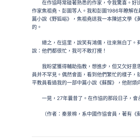
在作協時常碰著熟悉的作家，令我驚喜。好比
作家焦祖堯、彭圖等人。我和彭圖1986年瞭解
篇小說《野狐峪》，焦祖堯送我一本陳述文學《
的。
總之，在這里，說笑有鴻儒，往來無白丁。
說：他們都很忙，我可不敢打攪！
我盼望獲得輔助指教，想進步，但又欠好意
員并不罕見。偶然會面，看到他們繁忙的樣子，
平教員看過我的一部中篇小說《蘇醒》，他耐煩
一晃，27年曩昔了。在作協的那段日子，會
（作者：秦景棉，系中國作協會員，著有《