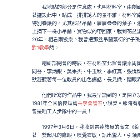
我地點的部分是信息處，也叫材料室，由創
著擺設此中，站成一排排誘人的景不雅。材料室
特別養護的。尤其那盆吊蘭，層層疊疊的葉子，
上摘下一株小吊蘭，寶物似的帶回家，栽到花盆
20年，相看兩歡樂。我曾把那盆吊蘭繁衍的“子
對1教學
然。
創研部閉會的時辰，在材料室北窗會議桌周
同吾、李炳銀、吳秉杰、牛玉秋、季紅真、張悅
默凝聽著每一位教員的出色講話，長見識、闊眼
他們所寫的作品中，我最早讀到的，是陳立功
1981年全國優良短篇
共享會議室
小說獎。那時看
曾是咱工人步隊中的一員！
1997年3月6日，我收到雷達教員的高文
著一雙超凡的鷹眼，嗅覺靈敏，語出驚人，引領