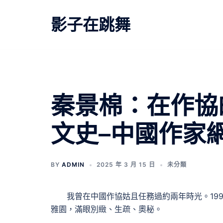
跳
至
影子在跳舞
主
要
內
容
秦景棉：在作協
文史–中國作家
BY
ADMIN
2025 年 3 月 15 日
未分類
我曾在中國作協姑且任務過約兩年時光。19
雅園，滿眼別緻、生疏、奧秘。