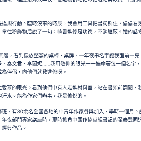
是違規行動。臨時沒事的時辰，我會用工具把書粉飾住，偷偷看
，拿往粉飾物后說了一句：唸書進修是功德，不消遮蔽。她的話
某層，看到擺放整潔的桌椅、桌牌，一年夜串名字讓我面前一亮
芩、秦文君、李蘭妮……我用敬仰的眼光一一撫摩著每一個名字
成為伴侶，向他們就教進修呀。
往愛慕的眼光。看到他們中有人走進材料室，站在書架前翻閱，
的汗水。能為作家們辦事，我是愉悅的。
修班，有30余名全國各地的中青年作家餐與加入，學時一個月。
。年夜部門專家講座時，那時擔負中國作協黨組書記的翟泰豐同
、經典作品。