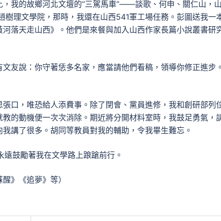
，我的故鄉河北文壇的“三駕馬車”——談歌、何申、關仁山，
在趙樹理文學院，那時，我還在山西541軍工場任務。彭圖送我一
黃河落天走山西》。他們是來餐與加入山西作家長篇小說叢書研
有文友說：你守著恁多名家，應當請他們看稿，領導你修正進步
思張口，唯恐給人添費事。除了閉會、黨員進修，我和創研部列
就教的動機便一次次消除。期近將分開材料室時，我鼓足勇氣，
向我講了很多。胡同等教員對我的輔助，令我畢生難忘。
永遠鼓勵著我在文學路上踉蹌前行。
蘇醒》《追夢》等）