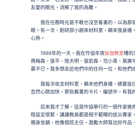
友愛的眼光，消解了我的為難。
我在任務時光是不敢也沒空看書的，以為那
眼。有一次，創研部小趙來材料室，顛末我身邊
心熱。
1998年的一天，我在作協年夜
瑜伽教室
樓的
周梅森、張平、陸天明、張宏森、范小青、葉廣
慕不已。我多想走近他們中的任何一位，和他們
我每次收支材料室，顛末他們身邊，總要投
忽然心跳加快，那些舊書的卡片、編號中，有我
后來我才了解，這是作協舉行的一個作家進
程設定很緊，講課教員都是相干範疇的拔尖專家
親身坐鎮，他像個班主任，激勵大師寫出好作品