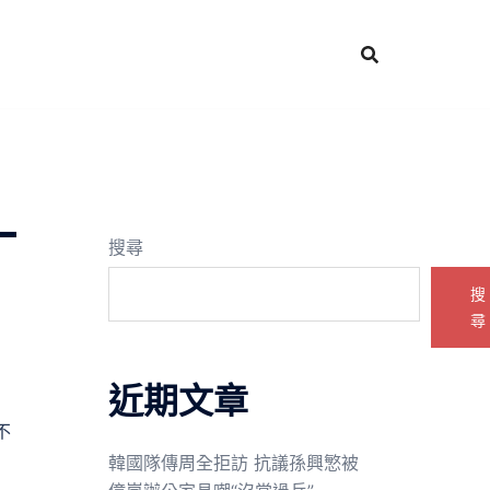
-
搜尋
搜
尋
近期文章
不
韓國隊傳周全拒訪 抗議孫興慜被