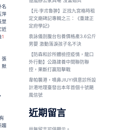
億嵐辦公家具嘲“沒當過兵”
外名
【元·孛朮魯翀】正找九宮格時租
玉萍
定文廟碑記專輯之三：《重建正
長莖
定府學記》
它近
袁詠儀剖腹台包養價格產3.6公斤
盎
1
男嬰 激動落淚孩子名不決
【防森和診所體檢控疫情，龍口
、張
外行動】公路建養中間聯防聯
，默
控，果斷打贏阻擊戰
韋帕襲港，噴鼻JIUYI俱意診所設
計港地理臺發出本年首個十號颶
風信號
，
近期留言
有
新趨
尚無留言可供顯示。